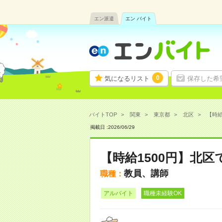
エン派遣
エン バイト
0
気になるリスト
保存した希
バイトTOP
関東
東京都
北区
【時給
掲載日 :
2026
/
06
/
29
【時給1500円】北
教員、講師
職種：
アルバイト
職種未経験OK