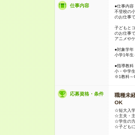
仕事内容
●仕事内容
不登校の小
のお仕事
子どもと
のお仕事
アニメやゲ
●対象学年
小学1年生
●指導教科
小・中学生
※1教科～
応募資格・条件
職種未経
OK
☆短大入学
☆主夫・
☆学生の
☆子どもに