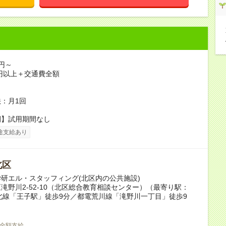
0円～
0円以上＋交通費全額
り
：月1回
間】試用期間なし
途支給あり
北区
研エル・スタッフィング(北区内の公共施設)
滝野川2-52-10（北区総合教育相談センター）（最寄り駅：
北線「王子駅」徒歩9分／都電荒川線「滝野川一丁目」徒歩9
全額支給