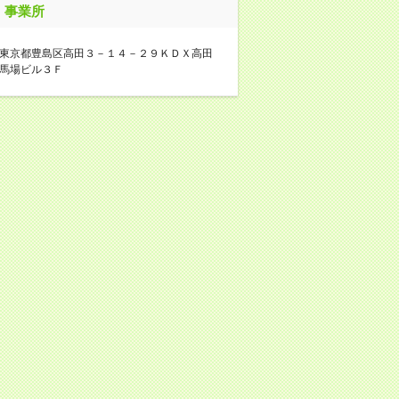
事業所
東京都豊島区高田３－１４－２９ＫＤＸ高田
馬場ビル３Ｆ