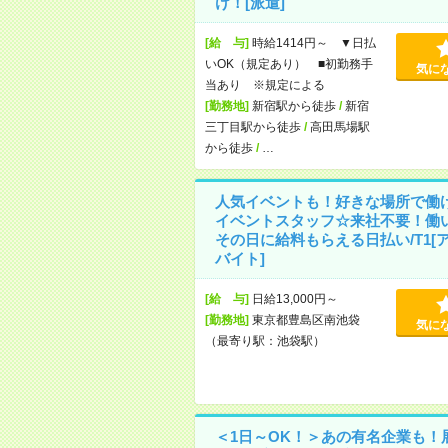
け！[派遣]
[給 与]
時給1414円～ ▼日払
いOK（規定あり） ■初勤務手
気に
当あり ※規定による
[勤務地]
新宿駅から徒歩
/
新宿
三丁目駅から徒歩
/
高田馬場駅
から徒歩
/
…
人気イベントも！好きな場所で働
イベントスタッフ☆来社不要！働
その日に給料もらえる日払い/T1[
バイト]
[給 与]
日給13,000円～
[勤務地]
東京都豊島区南池袋
気に
（最寄り駅：池袋駅）
＜1日～OK！＞あの有名企業も！