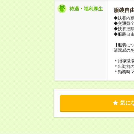
待遇・福利厚生
服装自
◆扶養内勤
◆交通費
◆扶養控除
◆服装自
【服装に
清潔感の
＊指導現
＊出勤前
＊勤務時
気に