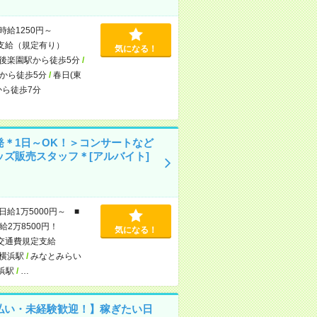
時給1250円～
支給（規定有り）
気になる！
後楽園駅から徒歩5分
/
から徒歩5分
/
春日(東
から徒歩7分
発＊1日～OK！＞コンサートなど
ッズ販売スタッフ＊[アルバイト]
日給1万5000円～ ■
給2万8500円！
気になる！
交通費規定支給
横浜駅
/
みなとみらい
浜駅
/
…
払い・未経験歓迎！】稼ぎたい日