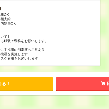
由
務OK
全額支給
内勤務OK
由
ついて】
ある服装で勤務をお願いします。
場に手指用の消毒液の用意あり
の検温を実施します
マスク着用をお願いします
なる！