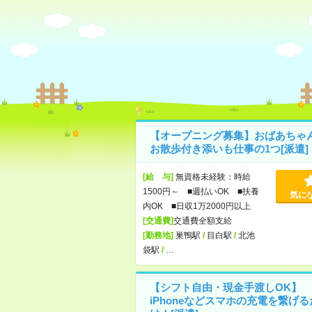
【オープニング募集】おばあちゃ
お散歩付き添いも仕事の1つ[派遣]
[給 与]
無資格未経験：時給
1500円～ ■週払いOK ■扶養
気に
内OK ■日収1万2000円以上
[交通費]
交通費全額支給
[勤務地]
巣鴨駅
/
目白駅
/
北池
袋駅
/
…
【シフト自由・現金手渡しOK】
iPhoneなどスマホの充電を繋げる