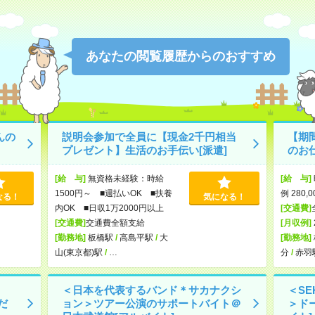
あなたの閲覧履歴からのおすすめ
んの
説明会参加で全員に【現金2千円相当
【期
プレゼント】生活のお手伝い[派遣]
のお仕
[給 与]
無資格未経験：時給
[給 与]
1500円～ ■週払いOK ■扶養
例 280,
なる！
気になる！
内OK ■日収1万2000円以上
[交通費]
[交通費]
交通費全額支給
[月収例]
[勤務地]
板橋駅
/
高島平駅
/
大
[勤務地]
山(東京都)駅
/
…
分
/
赤羽
＜日本を代表するバンド＊サカナクシ
＜SE
だ
ョン＞ツアー公演のサポートバイト＠
＞ド