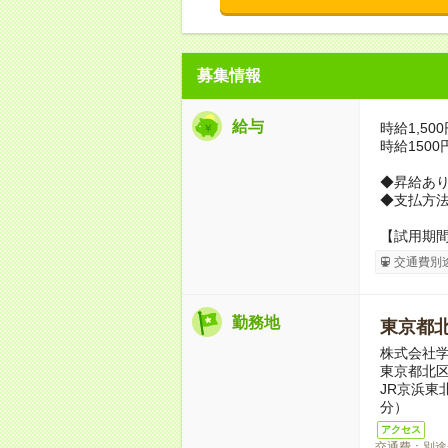
募集情報
給与
時給1,50
時給150
◆昇給あ
◆支払方法
【試用期
交通費別
勤務地
東京都
株式会社学
東京都北区
JR京浜東
分）
アクセス
交通費：別途