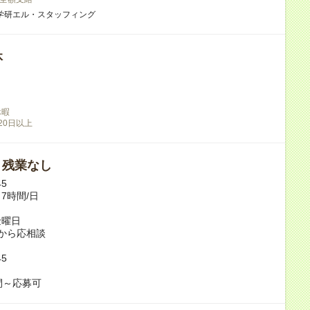
学研エル・スタッフィング
休
休暇
20日以上
/ 残業なし
45
7時間/日
金曜日
から応相談
45
し
間～応募可