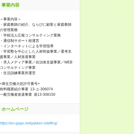
事業内容
＜事業内容＞
・家庭教師の紹介、ならびに顧客と家庭教師
の管理業務
・学校法人広報コンサルティング業務
・通信制サポート校運営
・インターネットによる学習指導
・学習塾を中心とした人材斡旋事業／選考支
援事業／人材派遣事業
・求人メディア事業／自治体支援事業／WEB
コンサルティング事業
・生活訓練事業所運営
<厚生労働大臣許可番号>
有料職業紹介事業 13-ユ-306074
一般労働者派遣事業 派13-308150
ホームページ
https://en-gage.net/gakken-lstaffing/