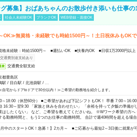
グ募集】おばあちゃんのお散歩付き添いも仕事の
K
社会人未経験OK
ブランクOK
WEB登録・面接OK
～OK≫無資格・未経験でも時給1500円～！土日祝休みもOK
資格未経験：時給1500円～ ■週払いOK ■扶養内OK ■日収1万2000円以上
交通費別途支給あり
交通費全額支給
通費
京都豊島区
鴨駅
/
目白駅
/
北池袋駅
/
…
≪自宅からドアtoドアで30分以内！≫ご希望の勤務地を紹介します。
00～18:00（休憩60分） ■ご希望があれば下記シフトもOK！ 早番 7:00～16:00 遅
勤 16:30～翌9:30 「家族と休みを合わせたい」 「余裕を持って夕飯の準備
業はしたくない」 など、ご希望を教えてくださいね。 ※Wワーク希望の方へ
する勤務時間と、もう1つのお仕事の勤務時間。 合計で週40時間を超える場
8月中のスタートOK！急募！】2カ月～ ■ご応募から最短2～3日後に就業が