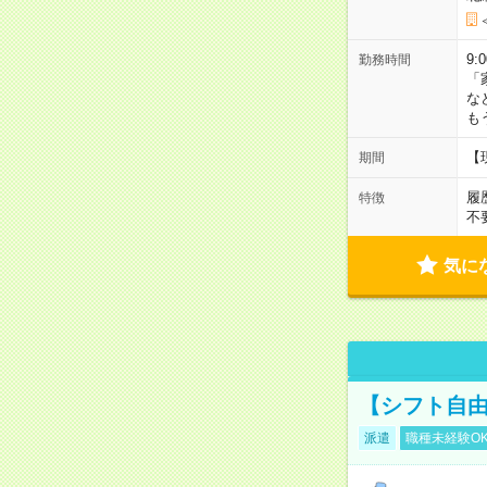
9:
勤務時間
「
な
も
【
期間
履
特徴
不
気に
【シフト自由
派遣
職種未経験O