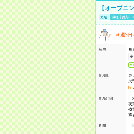
【オープニン
派遣
職種未経験O
≪週3日
無
給与
交
東
勤務地
巣
9:
勤務時間
夜
残
望
【
期間