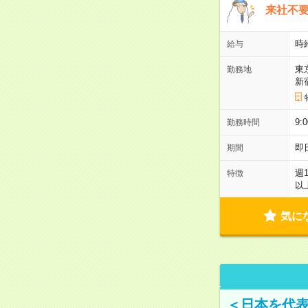
来社不要
時
給与
東
勤務地
新
9:
勤務時間
即
期間
週
特徴
以
気に
＜日本を代