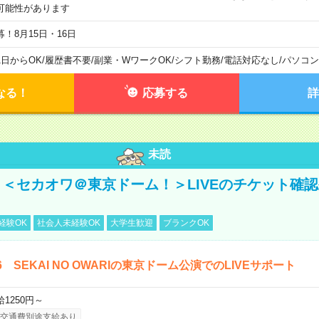
可能性があります
募！8月15日・16日
1日からOK
/
履歴書不要
/
副業・WワークOK
/
シフト勤務
/
電話対応なし
/
パソコン
なる！
応募する
詳
未読
16】＜セカオワ＠東京ドーム！＞LIVEのチケット確
経験OK
社会人未経験OK
大学生歓迎
ブランクOK
16 SEKAI NO OWARIの東京ドーム公演でのLIVEサポート
給1250円～
交通費別途支給あり