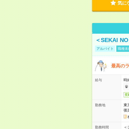
気に
＜SEKAI 
アルバイト
職種未
最高のラ
時
給与
交
東
勤務地
後
＜
勤務時間