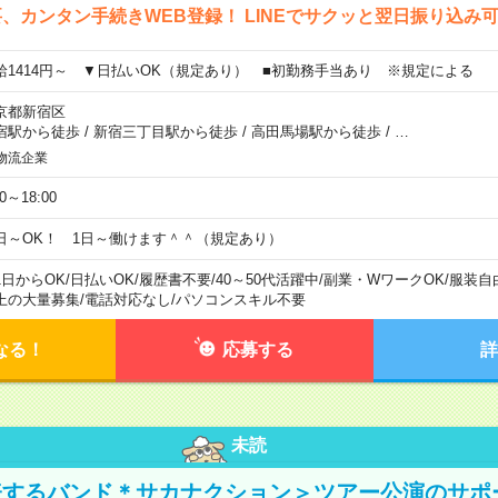
、カンタン手続きWEB登録！ LINEでサクッと翌日振り込み
給1414円～ ▼日払いOK（規定あり） ■初勤務手当あり ※規定による
京都新宿区
宿駅から徒歩
/
新宿三丁目駅から徒歩
/
高田馬場駅から徒歩
/
…
物流企業
00～18:00
日～OK！ 1日～働けます＾＾（規定あり）
1日からOK
/
日払いOK
/
履歴書不要
/
40～50代活躍中
/
副業・WワークOK
/
服装自
上の大量募集
/
電話対応なし
/
パソコンスキル不要
なる！
応募する
詳
未読
表するバンド＊サカナクション＞ツアー公演のサポ