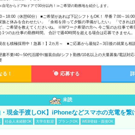
≪自宅からドアtoドアで30分以内！≫ご希望の勤務地を紹介します。
00～18:00（休憩60分） ■ご希望があれば下記シフトもOK！ 早番 7:00～16:00 遅
家族と休みを合わせたい」 「余裕を持って夕飯の準備がしたい」 「できれば
ど、ご希望を教えてくださいね。 ※Wワーク希望の方へ 今ご覧のお仕事で希
う1つのお仕事の勤務時間。 合計で週40時間を超える場合は応募できません。
現在も積極採用中！急募！】2カ月～ ■ご応募から最短2～3日後の就業も相
歴書不要
/
40～50代活躍中
/
服装自由
/
シフト勤務
/
10名以上の大量募集
/
電話対応
要
なる！
応募する
詳
未読
・現金手渡しOK】iPhoneなどスマホの充電を繋
K
社会人未経験OK
大学生歓迎
ブランクOK
WEB登録・面接OK