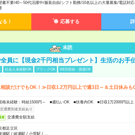
歴書不要
/
40～50代活躍中
/
服装自由
/
シフト勤務
/
10名以上の大量募集
/
電話対応
要
なる！
応募する
詳
未読
全員に【現金2千円相当プレゼント】生活のお手
K
社会人未経験OK
ブランクOK
WEB登録・面接OK
相談だけでもOK！≫日収1.2万円以上で週3日～＆土日休みも
資格未経験：時給1500円～ ■週払いOK ■扶養内OK ■日収1万2000円以上
交通費別途支給あり
交通費全額支給
通費
京都足立区
綾瀬駅
/
綾瀬駅
/
小菅駅
/
…