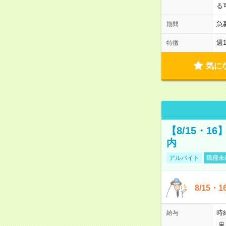
る
急
期間
週
特徴
気に
【8/15・
内
アルバイト
職種未
8/15・
時
給与