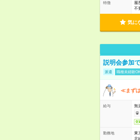
履
特徴
不
気に
説明会参加で
派遣
職種未経験O
≪まずは
無
給与
交
東
勤務地
北