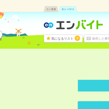
エン派遣
エン バイト
0
気になるリスト
保存した希