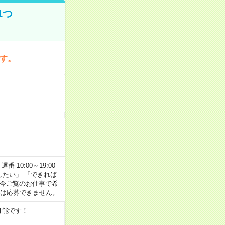
1つ
です。
番 10:00～19:00
がしたい」 「できれば
 今ご覧のお仕事で希
合は応募できません。
可能です！