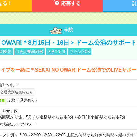
なる！
応募する
詳
未読
NO OWARI＊8月15日・16日＞ドーム公演のサポー
経験OK
社会人未経験OK
大学生歓迎
ブランクOK
イブを一緒に＊SEKAI NO OWARIドーム公演でのLIVEサポ
給1250円～
交通費別途支給あり
支給（規定有り）
通費
京都文京区
楽園駅から徒歩5分
/
水道橋駅から徒歩5分
/
春日(東京都)駅から徒歩7分
株式会社ライブパワー
シフト例＞ 7:00～23:00 13:30～22:00 上記の時間から好きな時間を選べま