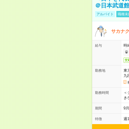
＠日本武道
アルバイト
職種未
サカナク
時
給与
交
東
勤務地
九
＜シ
勤務時間
き
9
期間
週
特徴