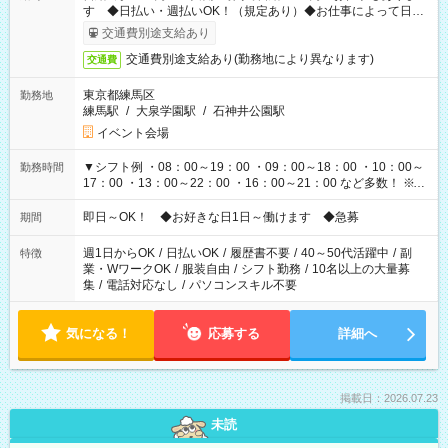
す ◆日払い・週払いOK！（規定あり）◆お仕事によって日給
も異なります
交通費別途支給あり
交通費別途支給あり(勤務地により異なります)
交通費
東京都練馬区
勤務地
練馬駅
/
大泉学園駅
/
石神井公園駅
イベント会場
▼シフト例 ・08：00～19：00 ・09：00～18：00 ・10：00～
勤務時間
17：00 ・13：00～22：00 ・16：00～21：00 など多数！ ※お
仕事により勤務時間が異なります
即日～OK！ ◆お好きな日1日～働けます ◆急募
期間
週1日からOK
/
日払いOK
/
履歴書不要
/
40～50代活躍中
/
副
特徴
業・WワークOK
/
服装自由
/
シフト勤務
/
10名以上の大量募
集
/
電話対応なし
/
パソコンスキル不要
気になる！
応募する
詳細へ
掲載日：2026.07.23
未読