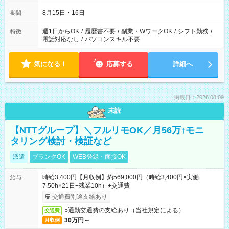
8月15日・16日
期間
週1日からOK
/
履歴書不要
/
副業・WワークOK
/
シフト勤務
/
特徴
電話対応なし
/
パソコンスキル不要
気になる！
応募する
詳細へ
掲載日：2026.08.09
未読
【NTTグループ】＼フルリモOK／月56万↑モニ
タリング検討・検証など
派遣
ブランクOK
WEB登録・面接OK
時給3,400円【月収例】約569,000円（時給3,400円×実働
給与
7.50h×21日+残業10h）+交通費
交通費別途支給あり
○通勤交通費の支給あり（当社規定による）
交通費
30万円～
月収例