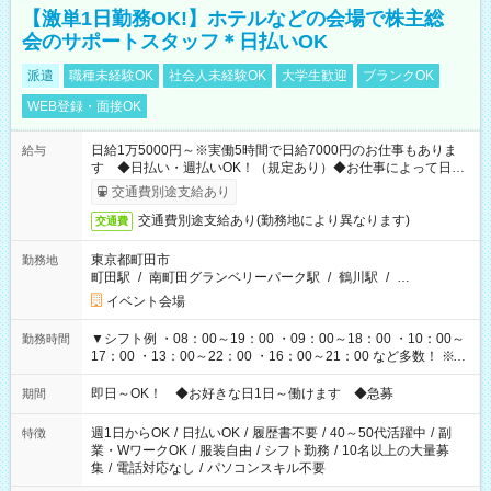
【激単1日勤務OK!】ホテルなどの会場で株主総
会のサポートスタッフ＊日払いOK
派遣
職種未経験OK
社会人未経験OK
大学生歓迎
ブランクOK
WEB登録・面接OK
日給1万5000円～※実働5時間で日給7000円のお仕事もありま
給与
す ◆日払い・週払いOK！（規定あり）◆お仕事によって日給
も異なります
交通費別途支給あり
交通費別途支給あり(勤務地により異なります)
交通費
東京都町田市
勤務地
町田駅
/
南町田グランベリーパーク駅
/
鶴川駅
/
…
イベント会場
▼シフト例 ・08：00～19：00 ・09：00～18：00 ・10：00～
勤務時間
17：00 ・13：00～22：00 ・16：00～21：00 など多数！ ※お
仕事により勤務時間が異なります
即日～OK！ ◆お好きな日1日～働けます ◆急募
期間
週1日からOK
/
日払いOK
/
履歴書不要
/
40～50代活躍中
/
副
特徴
業・WワークOK
/
服装自由
/
シフト勤務
/
10名以上の大量募
集
/
電話対応なし
/
パソコンスキル不要