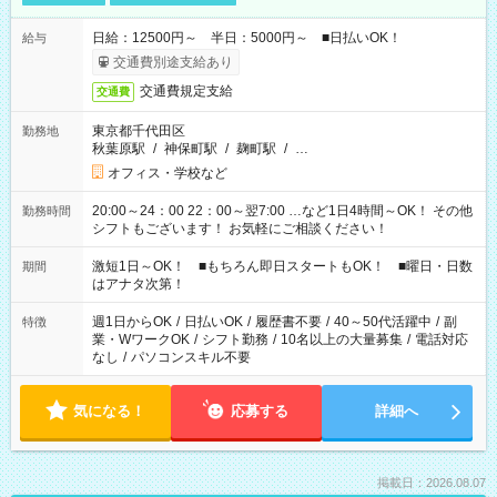
日給：12500円～ 半日：5000円～ ■日払いOK！
給与
交通費別途支給あり
交通費規定支給
交通費
東京都千代田区
勤務地
秋葉原駅
/
神保町駅
/
麹町駅
/
…
オフィス・学校など
20:00～24：00 22：00～翌7:00 …など1日4時間～OK！ その他
勤務時間
シフトもございます！ お気軽にご相談ください！
激短1日～OK！ ■もちろん即日スタートもOK！ ■曜日・日数
期間
はアナタ次第！
週1日からOK
/
日払いOK
/
履歴書不要
/
40～50代活躍中
/
副
特徴
業・WワークOK
/
シフト勤務
/
10名以上の大量募集
/
電話対応
なし
/
パソコンスキル不要
気になる！
応募する
詳細へ
掲載日：2026.08.07