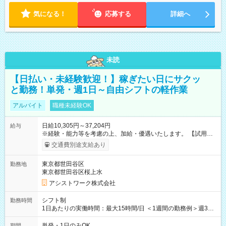
気になる！
応募する
詳細へ
未読
【日払い・未経験歓迎！】稼ぎたい日にサクッ
と勤務！単発・週1日～自由シフトの軽作業
アルバイト
職種未経験OK
日給10,305円～37,204円
給与
※経験・能力等を考慮の上、加給・優遇いたします。 【試用期
間】試用期間なし
交通費別途支給あり
東京都世田谷区
勤務地
東京都世田谷区桜上水
アシストワーク株式会社
シフト制
勤務時間
1日あたりの実働時間：最大15時間/日 ＜1週間の勤務例＞週3回
勤務 勤務：月・水・金 休み：火・木・土・日 好きな時にお仕事
可能です！ ※1日あたりの最大実働時間は日勤、夜勤共に勤務し
単発・1日のみOK
期間