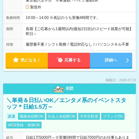
東京都八王子市 ※車通勤・バイク通勤OK
製造外
10:00～14:00 ※表記のうち実働4時間です。
勤務時間
長期【ご応募から1週間以内(最短2日目)のスピード就業が可能】
期間
即日～
履歴書不要
/
シフト勤務
/
電話対応なし
/
パソコンスキル不要
特徴
気になる！
応募する
詳細へ
掲載日：2026.07.23
未読
＼単発＆日払いOK／エンタメ系のイベントスタ
ッフ＊日給1.5万～
派遣
職種未経験OK
社会人未経験OK
大学生歓迎
ブランクOK
WEB登録・面接OK
日給1万5000円～※実働5時間で日給7000円のお仕事もありま
給与