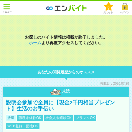
0
メニュー
気になる！
ログイン
お探しのバイト情報は掲載が終了しました。
ホーム
より再度アクセスしてください。
あなたの閲覧履歴からのオススメ
掲載日：2026.07.28
未読
説明会参加で全員に【現金2千円相当プレゼン
ト】生活のお手伝い
派遣
職種未経験OK
社会人未経験OK
ブランクOK
WEB登録・面接OK