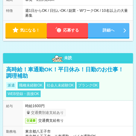
た時間になります。
週1日からOK / 日払いOK / 副業・WワークOK / 10名以上の大量
特徴
募集
気になる！
応募する
詳細へ
未読
高時給！車通勤OK！平日休み！日勤のお仕事！
調理補助
派遣
職種未経験OK
社会人未経験OK
ブランクOK
WEB登録・面接OK
時給1600円
給与
交通費別途支給あり
交通費支給有り
交通費
東京都八王子市
勤務地