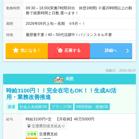
09:30～18:00(実働7時間30分 休憩1時間) ※週20時間以上の勤
勤務時間
務で就業時間と日数 選べます！
2026年09月上旬～長期 ※9月～！
期間
履歴書不要
/
40～50代活躍中
/
パソコンスキル不要
特徴
気になる！
応募する
詳細へ
掲載日：2026.08.07
未読
時給3100円！！完全在宅もOK！！生成AI活
用・業務改善推進
派遣
社会人未経験OK
ブランクOK
WEB登録・面接OK
時給3100円+交 【月収例】46万5000円
給与
交通費別途支給あり
交通費支給
交通費