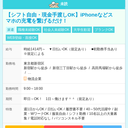
未読
【シフト自由・現金手渡しOK】iPhoneなどス
マホの充電を繋げるだけ！
派遣
職種未経験OK
社会人未経験OK
大学生歓迎
ブランクOK
WEB登録・面接OK
時給1414円～ ▼日払いOK（規定あり） ■初勤務手当あり
給与
※規定による
東京都新宿区
勤務地
新宿駅から徒歩
/
新宿三丁目駅から徒歩
/
高田馬場駅から徒歩
/
…
物流企業
9:00～18:00
勤務時間
即日～OK！ 1日～働けます＾＾（規定あり）
期間
週1日からOK
/
日払いOK
/
履歴書不要
/
40～50代活躍中
/
副
特徴
業・WワークOK
/
服装自由
/
シフト勤務
/
10名以上の大量募
集
/
電話対応なし
/
パソコンスキル不要