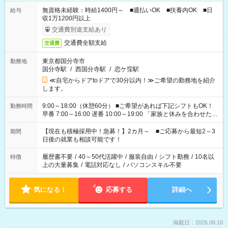
無資格未経験：時給1400円～ ■週払いOK ■扶養内OK ■日
給与
収1万1200円以上
交通費別途支給あり
交通費全額支給
交通費
東京都国分寺市
勤務地
国分寺駅
/
西国分寺駅
/
恋ケ窪駅
≪自宅からドアtoドアで30分以内！≫ご希望の勤務地を紹介
します。
9:00～18:00（休憩60分） ■ご希望があれば下記シフトもOK！
勤務時間
早番 7:00～16:00 遅番 10:00～19:00 「家族と休みを合わせた
い」 「余裕を持って夕飯の準備がしたい」 「できれば残業はし
たくない」 など、ご希望を教えてくださいね。 ※Wワーク希望
【現在も積極採用中！急募！】2カ月～ ■ご応募から最短2～3
期間
の方へ 今ご覧のお仕事で希望する勤務時間と、もう1つのお仕事
日後の就業も相談可能です！
の勤務時間。 合計で週40時間を超える場合は応募できません。
履歴書不要
/
40～50代活躍中
/
服装自由
/
シフト勤務
/
10名以
特徴
上の大量募集
/
電話対応なし
/
パソコンスキル不要
気になる！
応募する
詳細へ
掲載日：2026.08.10