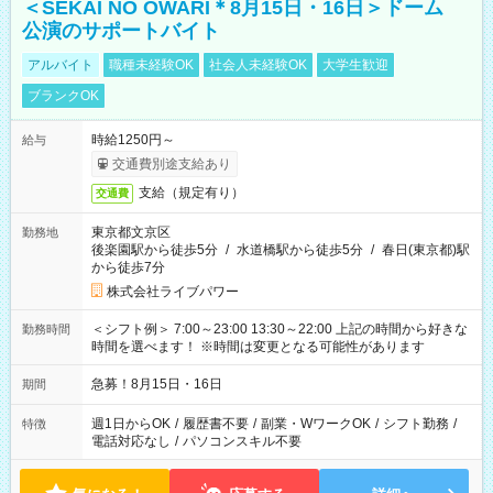
＜SEKAI NO OWARI＊8月15日・16日＞ドーム
公演のサポートバイト
アルバイト
職種未経験OK
社会人未経験OK
大学生歓迎
ブランクOK
時給1250円～
給与
交通費別途支給あり
支給（規定有り）
交通費
東京都文京区
勤務地
後楽園駅から徒歩5分
/
水道橋駅から徒歩5分
/
春日(東京都)駅
から徒歩7分
株式会社ライブパワー
＜シフト例＞ 7:00～23:00 13:30～22:00 上記の時間から好きな
勤務時間
時間を選べます！ ※時間は変更となる可能性があります
急募！8月15日・16日
期間
週1日からOK
/
履歴書不要
/
副業・WワークOK
/
シフト勤務
/
特徴
電話対応なし
/
パソコンスキル不要