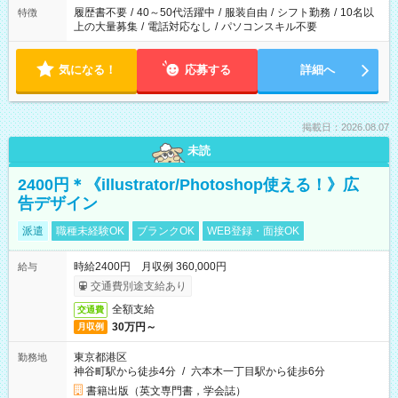
合は応募できません。
履歴書不要
/
40～50代活躍中
/
服装自由
/
シフト勤務
/
10名以
特徴
上の大量募集
/
電話対応なし
/
パソコンスキル不要
気になる！
応募する
詳細へ
掲載日：2026.08.07
未読
2400円＊《illustrator/Photoshop使える！》広
告デザイン
派遣
職種未経験OK
ブランクOK
WEB登録・面接OK
時給2400円 月収例 360,000円
給与
交通費別途支給あり
全額支給
交通費
30万円～
月収例
東京都港区
勤務地
神谷町駅から徒歩4分
/
六本木一丁目駅から徒歩6分
書籍出版（英文専門書，学会誌）