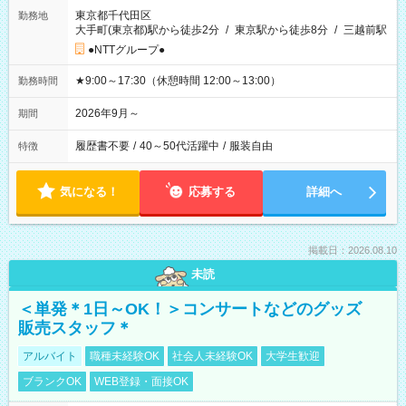
東京都千代田区
勤務地
大手町(東京都)駅から徒歩2分
/
東京駅から徒歩8分
/
三越前駅
●NTTグループ●
★9:00～17:30（休憩時間 12:00～13:00）
勤務時間
2026年9月～
期間
履歴書不要
/
40～50代活躍中
/
服装自由
特徴
気になる！
応募する
詳細へ
掲載日：2026.08.10
未読
＜単発＊1日～OK！＞コンサートなどのグッズ
販売スタッフ＊
アルバイト
職種未経験OK
社会人未経験OK
大学生歓迎
ブランクOK
WEB登録・面接OK