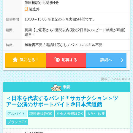
飯田橋駅から徒歩4分
製造外
10:00～15:00 ※表記のうち実働5時間です。
勤務時間
長期【ご応募から1週間以内(最短2日目)のスピード就業が可能】
期間
即日～
履歴書不要
/
電話対応なし
/
パソコンスキル不要
特徴
気になる！
応募する
詳細へ
掲載日：2026.08.03
未読
＜日本を代表するバンド＊サカナクション＞ツ
アー公演のサポートバイト＠日本武道館
アルバイト
職種未経験OK
社会人未経験OK
大学生歓迎
ブランクOK