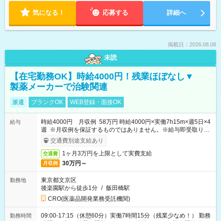
気になる！
応募する
詳細へ
掲載日：2026.08.08
未読
【在宅勤務OK】時給4000円！残業ほぼなし▼
製薬メーカーで治験関連
派遣
ブランクOK
WEB登録・面接OK
時給4000円 月収例 58万円 時給4000円×実働7h15m×週5日×4
給与
週 ※月収例を保証するものではありません。※給与即受取りサ
ービス利用可（利用条件有）
交通費別途支給あり
1ヶ月3万円を上限として実費支給
交通費
30万円～
月収例
東京都文京区
勤務地
後楽園駅から徒歩1分
/
飯田橋駅
CRO(医薬品開発業務受託機関)
09:00-17:15（休憩60分）実働7時間15分（残業少なめ！） 勤務
勤務時間