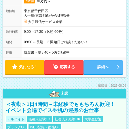
30万円～
月収例
東京都千代田区
勤務地
大手町(東京都)駅から徒歩5分
大手通信サービス企業
9:00～17:30（休憩:60分）
勤務時間
09/01～長期 ※開始日ご相談ください！
期間
履歴書不要
/
40～50代活躍中
特徴
気になる！
応募する
詳細へ
掲載日：2026.08.09
未読
＜夜勤＞1日4時間～未経験でももちろん歓迎！
イベント会場でイスや机の運搬のお仕事
アルバイト
職種未経験OK
社会人未経験OK
大学生歓迎
ブランクOK
WEB登録・面接OK