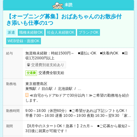
未読
【オープニング募集】おばあちゃんのお散歩付
き添いも仕事の1つ
派遣
職種未経験OK
社会人未経験OK
ブランクOK
WEB登録・面接OK
無資格未経験：時給1500円～ ■週払いOK ■扶養内OK ■日
給与
収1万2000円以上
交通費別途支給あり
交通費全額支給
交通費
東京都豊島区
勤務地
巣鴨駅
/
目白駅
/
北池袋駅
/
…
≪自宅からドアtoドアで30分以内！≫ご希望の勤務地を紹介
します。
9:00～18:00（休憩60分） ■ご希望があれば下記シフトもOK！
勤務時間
早番 7:00～16:00 遅番 10:00～19:00 夜勤 16:30～翌9:30 「家族
と休みを合わせたい」 「余裕を持って夕飯の準備がしたい」
「できれば残業はしたくない」 など、ご希望を教えてください
【8月中のスタートOK！急募！】2カ月～ ■ご応募から最短2～
期間
ね。 ※Wワーク希望の方へ 今ご覧のお仕事で希望する勤務時間
3日後に就業が可能です！
と、もう1つのお仕事の勤務時間。 合計で週40時間を超える場