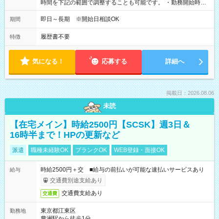
時間を下記の範囲で調整することも可能です。 ・勤務開始時
間 09:00～10:00 ・勤務終了時間 16:00～17:15 ・実働
05:00～07:15
即日～長期 ※開始日相談OK
期間
履歴書不要
特徴
気になる！
応募する
詳細へ
掲載日：2026.08.06
未読
【在宅メイン】時給2500円【SCSK】週3日＆
16時半まで！HPの更新など
派遣
職種未経験OK
ブランクOK
WEB登録・面接OK
時給2500円＋交 ■給与の前払いが可能な速払いサービスあり
給与
交通費別途支給あり
交通費支給あり
交通費
東京都江東区
勤務地
豊洲駅から徒歩1分