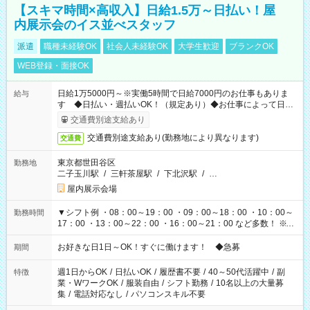
【スキマ時間×高収入】日給1.5万～日払い！屋
内展示会のイス並べスタッフ
派遣
職種未経験OK
社会人未経験OK
大学生歓迎
ブランクOK
WEB登録・面接OK
日給1万5000円～※実働5時間で日給7000円のお仕事もありま
給与
す ◆日払い・週払いOK！（規定あり）◆お仕事によって日給
も異なります
交通費別途支給あり
交通費別途支給あり(勤務地により異なります)
交通費
東京都世田谷区
勤務地
二子玉川駅
/
三軒茶屋駅
/
下北沢駅
/
…
屋内展示会場
▼シフト例 ・08：00～19：00 ・09：00～18：00 ・10：00～
勤務時間
17：00 ・13：00～22：00 ・16：00～21：00 など多数！ ※お
仕事により勤務時間が異なります
お好きな日1日～OK！すぐに働けます！ ◆急募
期間
週1日からOK
/
日払いOK
/
履歴書不要
/
40～50代活躍中
/
副
特徴
業・WワークOK
/
服装自由
/
シフト勤務
/
10名以上の大量募
集
/
電話対応なし
/
パソコンスキル不要