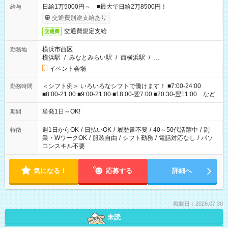
日給1万5000円～ ■最大で日給2万8500円！
給与
交通費別途支給あり
交通費規定支給
交通費
横浜市西区
勤務地
横浜駅
/
みなとみらい駅
/
西横浜駅
/
…
イベント会場
＜シフト例＞ いろいろなシフトで働けます！ ■7:00-24:00
勤務時間
■8:00-21:00 ■9:00-21:00 ■18:00-翌7:00 ■20:30-翌11:00 など
単発1日～OK!
期間
週1日からOK
/
日払いOK
/
履歴書不要
/
40～50代活躍中
/
副
特徴
業・WワークOK
/
服装自由
/
シフト勤務
/
電話対応なし
/
パソ
コンスキル不要
気になる！
応募する
詳細へ
掲載日：2026.07.30
未読