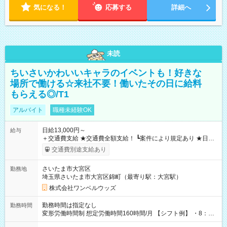
気になる！
応募する
詳細へ
未読
ちいさいかわいいキャラのイベントも！好きな
場所で働ける☆来社不要！働いたその日に給料
もらえる◎/T1
アルバイト
職種未経験OK
日給13,000円～
給与
＋交通費支給 ★交通費全額支給！ ┗案件により規定あり ★日払
いOK！（規定あり） ┗働いたその日に現金GET♪ お仕事後はコ
交通費別途支給あり
ンビニATMから 日払い分を引き落とせます！ 【試用期間】試
用期間なし
さいたま市大宮区
勤務地
埼玉県さいたま市大宮区錦町（最寄り駅：大宮駅）
株式会社ワンベルウッズ
勤務時間は指定なし
勤務時間
変形労働時間制 想定労働時間160時間/月 【シフト例】 ・8：00
～21：00