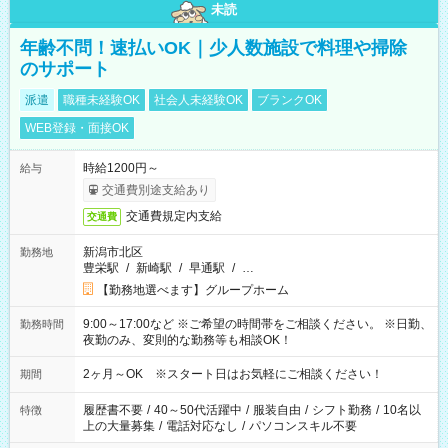
未読
年齢不問！速払いOK｜少人数施設で料理や掃除
のサポート
派遣
職種未経験OK
社会人未経験OK
ブランクOK
WEB登録・面接OK
時給1200円～
給与
交通費別途支給あり
交通費規定内支給
交通費
新潟市北区
勤務地
豊栄駅
/
新崎駅
/
早通駅
/
…
【勤務地選べます】グループホーム
9:00～17:00など ※ご希望の時間帯をご相談ください。 ※日勤、
勤務時間
夜勤のみ、変則的な勤務等も相談OK！
2ヶ月～OK ※スタート日はお気軽にご相談ください！
期間
履歴書不要
/
40～50代活躍中
/
服装自由
/
シフト勤務
/
10名以
特徴
上の大量募集
/
電話対応なし
/
パソコンスキル不要