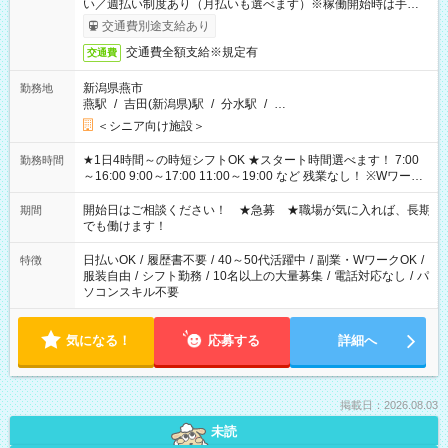
い／週払い制度あり（月払いも選べます）※稼働開始時は手続き
完了次第のお支払いとなります。
交通費別途支給あり
交通費全額支給※規定有
交通費
新潟県燕市
勤務地
燕駅
/
吉田(新潟県)駅
/
分水駅
/
…
＜シニア向け施設＞
★1日4時間～の時短シフトOK ★スタート時間選べます！ 7:00
勤務時間
～16:00 9:00～17:00 11:00～19:00 など 残業なし！ ※Wワーク
の場合、他のお仕事と合わせ週40時間超の就業はご案内できま
せん ※法令に基づき、週20時間以上勤務は社会保険への加入対
開始日はご相談ください！ ★急募 ★職場が気に入れば、長期
期間
象となります ※労働者派遣法（日雇い派遣の原則禁止）によ
でも働けます！
り、短時間・短期間の就業はご案内が難しい場合があります
日払いOK
/
履歴書不要
/
40～50代活躍中
/
副業・WワークOK
/
特徴
服装自由
/
シフト勤務
/
10名以上の大量募集
/
電話対応なし
/
パ
ソコンスキル不要
気になる！
応募する
詳細へ
掲載日：2026.08.03
未読