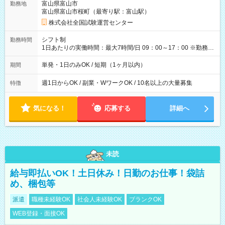
富山県富山市
勤務地
例】 ・河合塾模擬試験 8:30～17:30（休憩1時間） 時給1,300円
富山県富山市桜町（最寄り駅：富山駅）
×8時間＝日収10,400円＋交通費 ※当日の役割により時給＋100
円の場合あり ・国家試験 7:00～13:30（休憩なし） 時給1,300
株式会社全国試験運営センター
円（役割手当＋100円）×6時間＝日収8,400円＋交通費 【試用期
間】試用期間なし
シフト制
勤務時間
1日あたりの実働時間：最大7時間/日 09：00～17：00 ※勤務時
間は 試験により異なります。
単発・1日のみOK / 短期（1ヶ月以内）
期間
週1日からOK / 副業・WワークOK / 10名以上の大量募集
特徴
気になる！
応募する
詳細へ
未読
給与即払いOK！土日休み！日勤のお仕事！袋詰
め、梱包等
派遣
職種未経験OK
社会人未経験OK
ブランクOK
WEB登録・面接OK