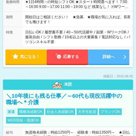
★1日4時間～の時短シフトOK ★スタート時間選べます！ 7:00
勤務時間
～16:00 9:00～17:00 11:00～19:00 など 残業なし！ ※Wワーク
の場合、他のお仕事と合わせ週40時間超の就業はご案内できま
せん ※法令に基づき、週20時間以上勤務は社会保険への加入対
開始日はご相談ください！ ★急募 ★職場が気に入れば、長期
期間
象となります ※労働者派遣法（日雇い派遣の原則禁止）によ
でも働けます！
り、短時間・短期間の就業はご案内が難しい場合があります
日払いOK
/
履歴書不要
/
40～50代活躍中
/
副業・WワークOK
/
特徴
服装自由
/
シフト勤務
/
10名以上の大量募集
/
電話対応なし
/
パ
ソコンスキル不要
気になる！
応募する
詳細へ
掲載日：2026.08.05
未読
＼10年後にも残る仕事／～60代も現役活躍中の
職場へ＊介護
派遣
職種未経験OK
社会人未経験OK
大学生歓迎
ブランクOK
WEB登録・面接OK
無資格未経験：時給1250円～ 経験者：時給1350円～ ★日払
給与