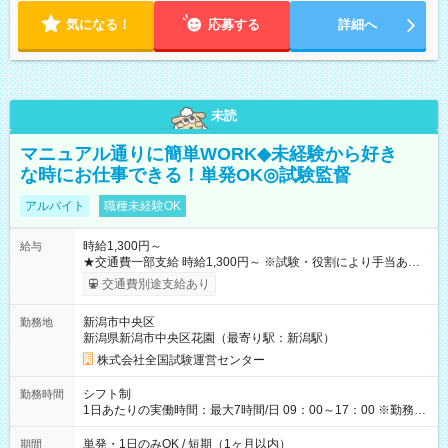
気になる！
応募する
詳細へ
未読
マニュアル通りに簡単WORK◆未経験から好き
な時にお仕事できる！単発OK◎試験監督
アルバイト
職種未経験OK
時給1,300円～
給与
★交通費一部支給 時給1,300円～ ※試験・役割により手当あり
※勤務回数により昇給あり 【即給（前払い）オプションあ
交通費別途支給あり
り！】 希望される場合、勤務から1週間ほどで給与の一部を受け
取れます。 ※手数料418円がかかります。 【過去試験日の収入
新潟市中央区
勤務地
例】 ・河合塾模擬試験 8:30～17:30（休憩1時間） 時給1,300円
新潟県新潟市中央区花園（最寄り駅：新潟駅）
×8時間＝日収10,400円＋交通費 ※当日の役割により時給＋100
円の場合あり ・国家試験 7:00～13:30（休憩なし） 時給1,300
株式会社全国試験運営センター
円（役割手当＋100円）×6時間＝日収8,400円＋交通費 【試用期
間】試用期間なし
シフト制
勤務時間
1日あたりの実働時間：最大7時間/日 09：00～17：00 ※勤務時
間は 試験により異なります。
単発・1日のみOK / 短期（1ヶ月以内）
期間