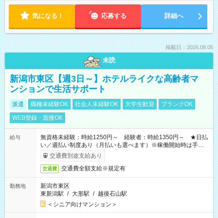
気になる！
応募する
詳細へ
掲載日：2026.08.05
未読
新潟市東区【週3日～】ホテルライクな高齢者マ
ンションで生活サポート
派遣
職種未経験OK
社会人未経験OK
大学生歓迎
ブランクOK
WEB登録・面接OK
無資格未経験：時給1250円～ 経験者：時給1350円～ ★日払
給与
い／週払い制度あり（月払いも選べます）※稼働開始時は手続き
完了次第のお支払いとなります。
交通費別途支給あり
交通費全額支給※規定有
交通費
新潟市東区
勤務地
東新潟駅
/
大形駅
/
越後石山駅
＜シニア向けマンション＞