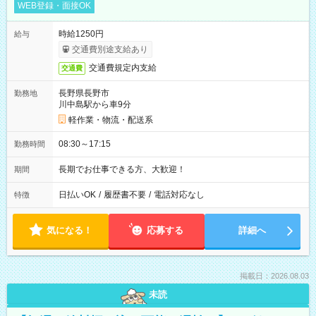
WEB登録・面接OK
時給1250円
給与
交通費別途支給あり
交通費規定内支給
交通費
長野県長野市
勤務地
川中島駅から車9分
軽作業・物流・配送系
08:30～17:15
勤務時間
長期でお仕事できる方、大歓迎！
期間
日払いOK
/
履歴書不要
/
電話対応なし
特徴
気になる！
応募する
詳細へ
掲載日：2026.08.03
未読