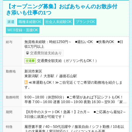
【オープニング募集】おばあちゃんのお散歩付
き添いも仕事の1つ
派遣
職種未経験OK
社会人未経験OK
ブランクOK
WEB登録・面接OK
無資格未経験：時給1250円～ ■週払いOK ■扶養内OK ■日
給与
収1万円以上
交通費別途支給あり
交通費全額支給（ガソリン代もOK！）
交通費
新潟市東区
勤務地
東新潟駅
/
大形駅
/
越後石山駅
≪車通勤もOK！≫ご自宅近くでご希望の勤務地を紹介しま
す。
9:00～18:00（休憩60分） ■ご希望があれば下記シフトもOK！
勤務時間
早番 7:00～16:00 遅番 10:00～19:00 夜勤 16:30～翌9:30 「家族
と休みを合わせたい」 「余裕を持って夕飯の準備がしたい」
「できれば残業はしたくない」 など、ご希望を教えてください
【8月中のスタートOK！急募！】2カ月～ ■ご応募から最短2～
期間
ね。 ※Wワーク希望の方へ 今ご覧のお仕事で希望する勤務時間
3日後に就業が可能です！
と、もう1つのお仕事の勤務時間。 合計で週40時間を超える場
合は応募できません。
履歴書不要
/
40～50代活躍中
/
服装自由
/
シフト勤務
/
10名以
特徴
上の大量募集
/
電話対応なし
/
パソコンスキル不要