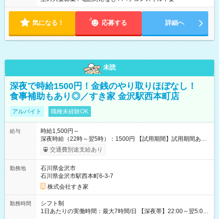
気になる！
応募する
詳細へ
未読
深夜で時給1500円！金銭のやり取りほぼなし！
食事補助もあり◎／すき家 金沢駅西本町店
アルバイト
職種未経験OK
時給1,500円～
給与
深夜時給（22時～翌5時）：1500円 【試用期間】試用期間あり
試用期間の長さ：1ヶ月 雇用形態、給与は本採用時と同じです。
交通費別途支給あり
試用期間の実態は30日（※条件変更なし）ですが、切り上げで
一ヶ月とさせていただきます。 研修制度あり：15時間(研修中も
石川県金沢市
勤務地
同時給）
石川県金沢市駅西本町6-3-7
株式会社すき家
シフト制
勤務時間
1日あたりの実働時間：最大7時間/日 【深夜帯】22:00～翌5:00