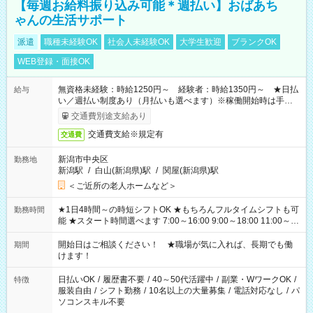
【毎週お給料振り込み可能＊週払い】おばあち
ゃんの生活サポート
派遣
職種未経験OK
社会人未経験OK
大学生歓迎
ブランクOK
WEB登録・面接OK
無資格未経験：時給1250円～ 経験者：時給1350円～ ★日払
給与
い／週払い制度あり（月払いも選べます）※稼働開始時は手続き
完了次第のお支払いとなります。
交通費別途支給あり
交通費支給※規定有
交通費
新潟市中央区
勤務地
新潟駅
/
白山(新潟県)駅
/
関屋(新潟県)駅
＜ご近所の老人ホームなど＞
★1日4時間～の時短シフトOK ★もちろんフルタイムシフトも可
勤務時間
能 ★スタート時間選べます 7:00～16:00 9:00～18:00 11:00～
20:00 など 残業なし！ ※Wワークの場合、他のお仕事と合わせ
週40時間超の就業はご案内できません ※法令に基づき、週20時
開始日はご相談ください！ ★職場が気に入れば、長期でも働
期間
間以上勤務は社会保険への加入対象となります ※労働者派遣法
けます！
（日雇い派遣の原則禁止）により、短時間・短期間の就業はご
案内が難しい場合があります
日払いOK
/
履歴書不要
/
40～50代活躍中
/
副業・WワークOK
/
特徴
服装自由
/
シフト勤務
/
10名以上の大量募集
/
電話対応なし
/
パ
ソコンスキル不要