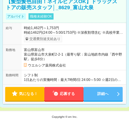
【髪型髪色自由！ネイルピアスOK】ドラッグス
トアの販売スタッフ│_8629_富山大泉
アルバイト
職種未経験OK
時給1,462円～1,753円
給与
時給1462円(24:00～5:00/1753円) ※深夜割増含む ※高校卒業以
上 昇格に応じて＋20～200円昇給あり （大学生は＋20円まで）
交通費別途支給あり
※高校生は対象外 試用期間あり：入社日から3ヶ月間／本採用と
待遇は変わりません。 【試用期間】試用期間あり 試用期間の長
富山県富山市
勤務地
さ：3ヶ月 雇用形態、給与は本採用時と同じです。
富山県富山市大泉町2-2-1（最寄り駅：富山地鉄市内線「西中野
駅」徒歩8分）
ウエルシア薬局株式会社
シフト制
勤務時間
1日あたりの実働時間：最大7時間/日 24:00～5:00 ☆週2日の勤
務 5:00～9:00 6:00～9:00 ☆週4日の勤務
気になる！
応募する
詳細へ
Copyright © en Inc.