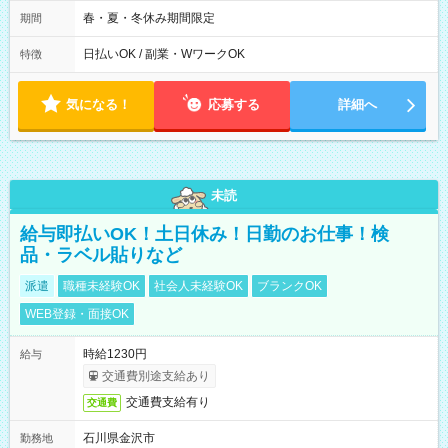
週2日～・1日2h～OK◎ ※22:00から翌5:00までは18歳以上の方
のみ勤務可能です（18歳未満の深夜業務禁止のため） ★深夜で
春・夏・冬休み期間限定
期間
も安心して働けます★ すき家では、ワンオペを禁止していま
す。 必ず、2名以上での勤務を行いますので、安心して働けま
日払いOK / 副業・WワークOK
特徴
す。
気になる！
応募する
詳細へ
未読
給与即払いOK！土日休み！日勤のお仕事！検
品・ラベル貼りなど
派遣
職種未経験OK
社会人未経験OK
ブランクOK
WEB登録・面接OK
時給1230円
給与
交通費別途支給あり
交通費支給有り
交通費
石川県金沢市
勤務地