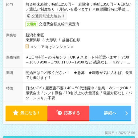
無資格未経験：時給1250円～ 経験者：時給1350円～★日払い
給与
／週払い制度あり（月払いも選べます）※稼働開始時は手続き完
了次第のお支払いとなります。
交通費別途支給あり
交通費全額支給※規定有
交通費
新潟市東区
勤務地
東新潟駅
/
大形駅
/
越後石山駅
＜シニア向けマンション＞
★1日4時間～の時短シフトOK ★スタート時間選べます！ 7:00
勤務時間
～16:00 9:00～17:00 11:00～19:00 など 残業なし！ ※Wワーク
の場合、他のお仕事と合わせ週40時間超の就業はご案内できま
せん ※法令に基づき、週20時間以上勤務は社会保険への加入対
開始日はご相談ください！ ★急募 ★職場が気に入れば、長期
期間
象となります ※労働者派遣法（日雇い派遣の原則禁止）によ
でも働けます！
り、短時間・短期間の就業はご案内が難しい場合があります
日払いOK
/
履歴書不要
/
40～50代活躍中
/
副業・WワークOK
/
特徴
服装自由
/
シフト勤務
/
10名以上の大量募集
/
電話対応なし
/
パ
ソコンスキル不要
気になる！
応募する
詳細へ
掲載日：2026.08.06