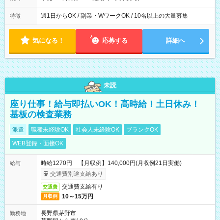
週1日からOK / 副業・WワークOK / 10名以上の大量募集
特徴
気になる！
応募する
詳細へ
未読
座り仕事！給与即払いOK！高時給！土日休み！
基板の検査業務
派遣
職種未経験OK
社会人未経験OK
ブランクOK
WEB登録・面接OK
時給1270円 【月収例】140,000円(月収例21日実働)
給与
交通費別途支給あり
交通費支給有り
交通費
10～15万円
月収例
長野県茅野市
勤務地