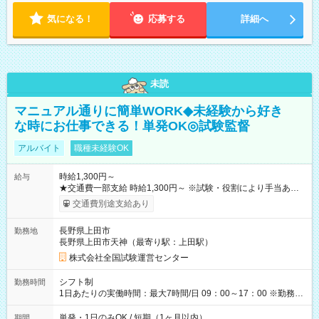
気になる！
応募する
詳細へ
未読
マニュアル通りに簡単WORK◆未経験から好き
な時にお仕事できる！単発OK◎試験監督
アルバイト
職種未経験OK
時給1,300円～
給与
★交通費一部支給 時給1,300円～ ※試験・役割により手当あり
※勤務回数により昇給あり 【即給（前払い）オプションあ
交通費別途支給あり
り！】 希望される場合、勤務から1週間ほどで給与の一部を受け
取れます。 ※手数料418円がかかります。 【過去試験日の収入
長野県上田市
勤務地
例】 ・河合塾模擬試験 8:30～17:30（休憩1時間） 時給1,300円
長野県上田市天神（最寄り駅：上田駅）
×8時間＝日収10,400円＋交通費 ※当日の役割により時給＋100
円の場合あり ・国家試験 7:00～13:30（休憩なし） 時給1,300
株式会社全国試験運営センター
円（役割手当＋100円）×6時間＝日収8,400円＋交通費 【試用期
間】試用期間なし
シフト制
勤務時間
1日あたりの実働時間：最大7時間/日 09：00～17：00 ※勤務時
間は 試験により異なります。
単発・1日のみOK / 短期（1ヶ月以内）
期間