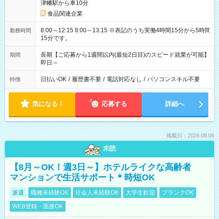
津幡駅から車10分
食品関連企業
8:00～12:15 8:00～13:15 ※表記のうち実働4時間15分から5時間
勤務時間
15分です。
長期【ご応募から1週間以内(最短2日目)のスピード就業が可能】
期間
即日～
日払いOK
/
履歴書不要
/
電話対応なし
/
パソコンスキル不要
特徴
気になる！
応募する
詳細へ
掲載日：2026.08.06
未読
【8月～OK！週3日～】ホテルライクな高齢者
マンションで生活サポート＊時短OK
派遣
職種未経験OK
社会人未経験OK
大学生歓迎
ブランクOK
WEB登録・面接OK