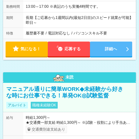
13:00～17:00 ※表記のうち実働4時間です。
勤務時間
長期【ご応募から1週間以内(最短2日目)のスピード就業が可能】
期間
即日～
履歴書不要
/
電話対応なし
/
パソコンスキル不要
特徴
気になる！
応募する
詳細へ
未読
マニュアル通りに簡単WORK◆未経験から好き
な時にお仕事できる！単発OK◎試験監督
アルバイト
職種未経験OK
時給1,300円～
給与
★交通費一部支給 時給1,300円～ ※試験・役割により手当あり
※勤務回数により昇給あり 【即給（前払い）オプションあ
交通費別途支給あり
り！】 希望される場合、勤務から1週間ほどで給与の一部を受け
取れます。 ※手数料418円がかかります。 【過去試験日の収入