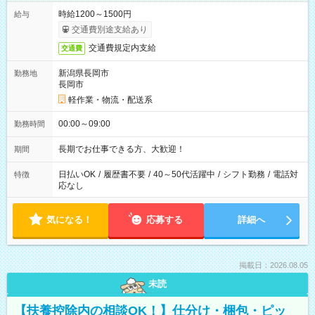
時給1200～1500円
給与
交通費別途支給あり
交通費規定内支給
交通費
新潟県長岡市
勤務地
長岡市
軽作業・物流・配送系
00:00～09:00
勤務時間
長期でお仕事できる方、大歓迎！
期間
日払いOK
/
履歴書不要
/
40～50代活躍中
/
シフト勤務
/
電話対
特徴
応なし
気になる！
応募する
詳細へ
掲載日：2026.08.05
未読
【扶養控除内の相談OK！】仕分け・梱包・ピッ