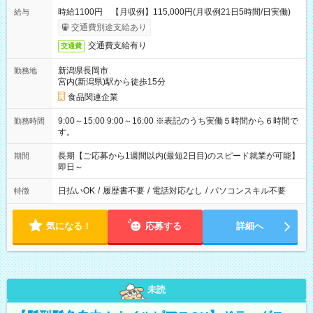
時給1100円 【月収例】115,000円(月収例21日5時間/日実働)
給与
交通費別途支給あり
交通費支給有り
交通費
新潟県長岡市
勤務地
宮内(新潟県)駅から徒歩15分
食品関連企業
9:00～15:00 9:00～16:00 ※表記のうち実働５時間から６時間で
勤務時間
す。
長期【ご応募から1週間以内(最短2日目)のスピード就業が可能】
期間
即日～
日払いOK
/
履歴書不要
/
電話対応なし
/
パソコンスキル不要
特徴
気になる！
応募する
詳細へ
未読