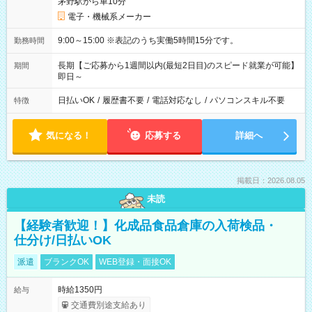
茅野駅から車10分
電子・機械系メーカー
9:00～15:00 ※表記のうち実働5時間15分です。
勤務時間
長期【ご応募から1週間以内(最短2日目)のスピード就業が可能】
期間
即日～
日払いOK
/
履歴書不要
/
電話対応なし
/
パソコンスキル不要
特徴
気になる！
応募する
詳細へ
掲載日：2026.08.05
未読
【経験者歓迎！】化成品食品倉庫の入荷検品・
仕分け/日払いOK
派遣
ブランクOK
WEB登録・面接OK
時給1350円
給与
交通費別途支給あり