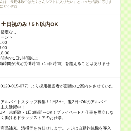
んは「長期休暇中はたくさんシフトに入りたい」といった相談に応じま
にどうぞ◎
/ 土日祝のみ / 5ｈ以内OK
は指定なし
ターン＞
:00
:00
8:00
間内で1日3時間以上
働時間が法定労働時間（1日8時間）を超えることはありませ
0120-015-077〉より採用担当者が面接のご案内をさせていた
！
アルバイトスタッフ募集！1日3H~、週2日~OKのアルバイ
・主夫活躍中！
円UP！未経験・1日3時間～OK！プライベートと仕事を両立しな
なく働けるドラッグストアのお仕事。
や商品補充、清掃等をお任せします。レジは自動釣銭機を導入