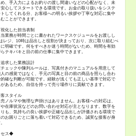
ため、手入力によるお釣りの渡し間違いなどの心配がなく、未
も安心してスタートできる環境です。お金の取り扱いをシステ
ートしてくれる分、お客様への明るい挨拶や丁寧な対応に集中
組むことができます。
可視化した担当表制
担当業務が時間ごとに書かれたワークスケジュールをお渡しし
はレジ、10時は品出しと役割が決まっており、次に取り組むべ
常に明確です。何をすべきか迷う時間がないため、時間を有効
がらテキパキと目の前の仕事に集中できます。
を追求した業務設計
度チェックや陳列ルールは、写真付きのマニュアルを用意して
個人の感覚ではなく、手元の写真と目の前の商品を照らし合わ
で的確な判断が可能です。経験が浅くても正しい基準で対応で
みがあるため、自信を持って売り場作りに貢献できます。
接客スタイル
販売ノルマや無理な声掛けはありません。お客様への対応は、
所や在庫状況などのお問い合わせ対応が主となります。数字を
よりも、気持ちの良い挨拶や正確な品出しが評価される環境で
様のお困りごとに落ち着いて対応できるため、誠実な接客が身
す。
ロセス◆