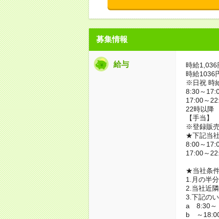
募集情報
給与
時給1,03
時給1036
※日祝 時給
8:30～17
17:00～2
22時以降
【手当】
※登録販売
★下記当
8:00～17
17:00～2
★当社条
1.月の半
2.当社近
3.下記の
a 8:30～
b ～18:0