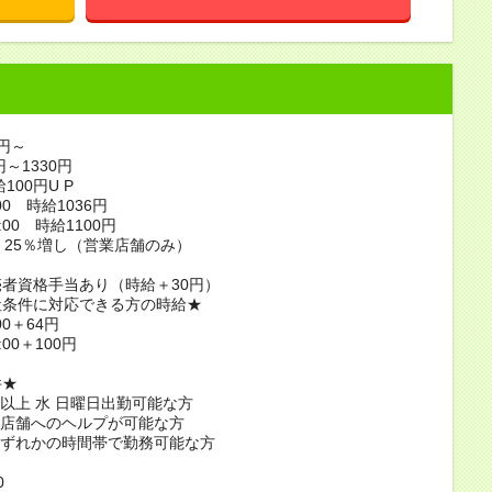
6円～
円～1330円
100円U P
:00 時給1036円
2:00 時給1100円
 25％増し（営業店舗のみ）
者資格手当あり（時給＋30円）
社条件に対応できる方の時給★
:00＋64円
2:00＋100円
件★
分以上 水 日曜日出勤可能な方
隣店舗へのヘルプが可能な方
いずれかの時間帯で勤務可能な方
0