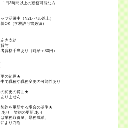
、1日3時間以上の勤務可能な方
ッフ活躍中（N2レベル以上）
募OK（学校許可書必須）
規定内支給
ン貸与
者資格手当あり（時給＋30円）
助
暇
入
変更の範囲★
の中で職種や職務変更の可能性あり
所の変更の範囲★
はありません
働契約を更新する場合の基準★
:あり 契約の更新:あり
新は業務取得量、勤務成績、
等により判断