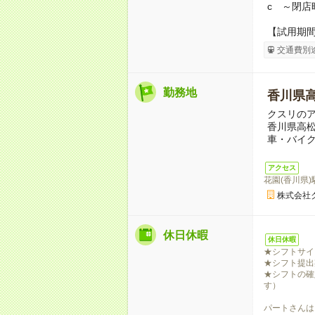
c ～閉店
【試用期
交通費別
勤務地
香川県
クスリの
香川県高松
車・バイ
アクセス
花園(香川県
株式会社
休日休暇
休日休暇
★シフトサイ
★シフト提出
★シフトの確
す）
パートさんは