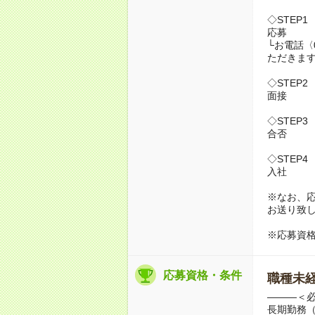
◇STEP1
応募
└お電話〈
ただきま
◇STEP2
面接
◇STEP3
合否
◇STEP4
入社
※なお、応募
お送り致
※応募資
応募資格・条件
職種未経
―――＜
長期勤務（