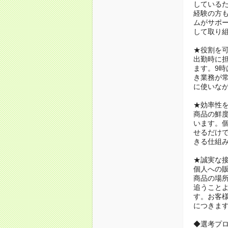
している
経験の方
ムがサポ
して取り
★役割を
出勤時に
ます。9時
き業務が
に使いな
★効率性
商品の鮮
います。
せるだけ
きる仕組
★誠実な
個人への
商品の場
追うこと
す。お客
につきま
◆選考プ