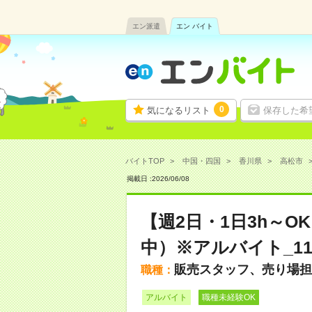
エン派遣
エン バイト
0
気になるリスト
保存した希
バイトTOP
中国・四国
香川県
高松市
掲載日 :
2026
/
06
/
08
【週2日・1日3h～
中）※アルバイト_11
販売スタッフ、売り場担
職種：
アルバイト
職種未経験OK