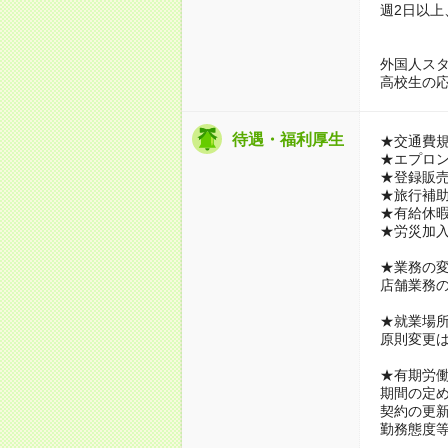
週2日以上
外国人スタ
高校生の応
待遇・福利厚生
★交通費
★エプロ
★登録販売
★旅行補
★有給休
★労災加
★業務の
店舗業務
★就業場
原則変更
★有期労
期間の定め
契約の更
勤務態度