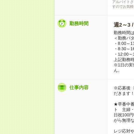
アルバイトさ
すのでお気軽
勤務時間
週2～3 
勤務時間
＜勤務パ
・8:00～11
・8:30～16
・12:00～1
上記勤務時
※1日の実
ん。
仕事内容
※応募後〈
だきます
★早番中番
ト 主婦
日祝100
がら無理
レジ応対