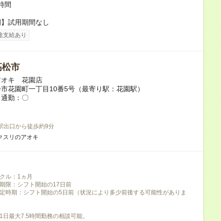
時間
間】試用期間なし
途支給あり
高松市
アオキ 花園店
市花園町一丁目10番5号（最寄り駅：花園駅）
ク通勤：〇
)駅出口から徒歩約9分
クスリのアオキ
クル：1ヵ月
期限：シフト開始の17日前
定時期：シフト開始の5日前（状況により多少前後する可能性がありま
1日最大7.5時間勤務の相談可能。