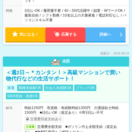
です！
日払いOK
/
履歴書不要
/
40～50代活躍中
/
副業・WワークOK
/
特徴
服装自由
/
シフト勤務
/
10名以上の大量募集
/
電話対応なし
/
パ
ソコンスキル不要
気になる！
応募する
詳細へ
掲載日：2026.08.04
未読
＜週2日～＊カンタン！＞高級マンションで買い
物代行などの生活サポート！
派遣
職種未経験OK
社会人未経験OK
ブランクOK
WEB登録・面接OK
時給1250円 有資格・有経験時給1350円 介護福祉士時給
給与
1500円 ■日払いOK（規定あり）※即日払い不可
交通費別途支給あり
交通費全額支給 ■ガソリン代も全額支給（規定あ
交通費