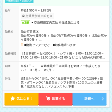
WEB登録・面接OK
時給1,500円～1,875円
給与
交通費別途支給あり
■ 交通費規定内支給 ※派遣先による
交通費
仙台市青葉区
勤務地
仙台駅から徒歩5分
/
仙台(地下鉄)駅から徒歩5分
/
北仙台駅か
ら徒歩5分
/
…
■物流センターなど ■勤務地選べます
【1日3時間～も相談OK!】 ＜シフト例＞ 9:00～12:00 12:00～
勤務時間
17:00 17:00～22:00 18:00～21:00 など こちら以外の時間帯も
お気軽にご相談ください！
単発1日～！ ★勤務開始日や期間はお気軽にご相談くださ
期間
い！ ＃8月～ ＃9月～
週1日からOK
/
日払いOK
/
履歴書不要
/
40～50代活躍中
/
副
特徴
業・WワークOK
/
服装自由
/
シフト勤務
/
10名以上の大量募
集
/
電話対応なし
/
パソコンスキル不要
気になる！
応募する
詳細へ