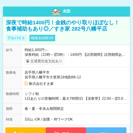
未読
深夜で時給1400円！金銭のやり取りほぼなし！
食事補助もあり◎／すき家 282号八幡平店
アルバイト
職種未経験OK
時給1,400円～
給与
深夜時給（22時～翌5時）：1400円 【試用期間】試用期間あり
試用期間の長さ：1ヶ月 雇用形態、給与は本採用時と同じです。
交通費別途支給あり
試用期間の実態は30日（※条件変更なし）ですが、切り上げで
一ヶ月とさせていただきます。 研修制度あり：15時間(研修中も
岩手県八幡平市
勤務地
同時給）
岩手県八幡平市大更第18地割88-12
株式会社すき家
シフト制
勤務時間
1日あたりの実働時間：最大7時間/日 【深夜帯】22:00～翌5:00
週2日～・1日2h～OK◎ ※22:00から翌5:00までは18歳以上の方
のみ勤務可能です（18歳未満の深夜業務禁止のため） ★深夜で
春・夏・冬休み期間限定
期間
も安心して働けます★ すき家では、ワンオペを禁止していま
す。 必ず、2名以上での勤務を行いますので、安心して働けま
日払いOK / 副業・WワークOK
特徴
す。