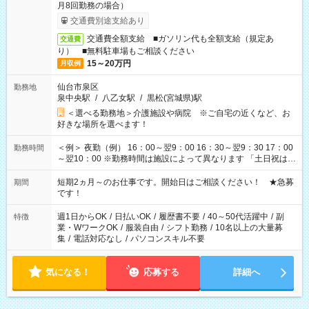
月8回勤務の場合）
交通費別途支給あり
交通費全額支給 ■ガソリン代も全額支給（規定あ
交通費
り） ■無料駐車場もご相談ください
15～20万円
月収例
仙台市泉区
勤務地
泉中央駅
/
八乙女駅
/
黒松(宮城県)駅
＜選べる勤務地＞介護施設や病院 ※ご自宅の近くなど、お
好きな場所を選べます！
＜例＞ 夜勤（例） 16：00～翌9：00 16：30～翌9：30 17：00
勤務時間
～翌10：00 ※勤務時間は施設によって異なります 「土日祝は休
みたい」 「しっかり稼ぎたい」 「もう少し遅い時間から始めた
い」など ご希望にあったお仕事をご案内いたします。 ※未経験
短期2ヵ月～のお仕事です。開始日はご相談ください！ ★急募
期間
の方の場合は1～2ヶ月間は日中での仕事を経験いただき、 お
です！
仕事に慣れてからの夜勤になります。 ★家庭の都合でお休みが
必要な場合も遠慮なくご相談ください。
週1日からOK
/
日払いOK
/
履歴書不要
/
40～50代活躍中
/
副
特徴
業・WワークOK
/
服装自由
/
シフト勤務
/
10名以上の大量募
集
/
電話対応なし
/
パソコンスキル不要
気になる！
応募する
詳細へ