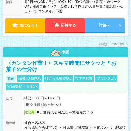
週1日からOK
/
日払いOK
/
40～50代活躍中
/
副業・Wワーク
特徴
OK
/
服装自由
/
シフト勤務
/
10名以上の大量募集
/
電話対応な
し
/
パソコンスキル不要
気になる！
応募する
詳細へ
掲載日：2026.08.05
未読
〈カンタン作業！〉スキマ時間にサクッと＊お
菓子の仕分け
派遣
職種未経験OK
社会人未経験OK
大学生歓迎
ブランクOK
WEB登録・面接OK
時給1,500円～1,875円
給与
交通費別途支給あり
■ 交通費規定内支給 ※派遣先による
交通費
仙台市若林区
勤務地
愛宕橋駅から徒歩5分
/
河原町(宮城県)駅から徒歩5分
/
連坊駅