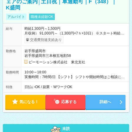
ェアのご案内│土日祝｜車通勤可｜F（348）｜
K盛岡
アルバイト
職種未経験OK
時給1,300円～1,500円
給与
月収例） 91,000円～（1,300円×7ｈ×10日） ※スタート時給は
経験・能力等を考慮 【給与支給日】 月末締めの翌月15日払い
交通費別途支給あり
＊15日が土日祝の場合は前日の平日 ＊日払いも選べます！ 〇交
通費全額支給 ・公共交通機関の往復代 ・車通勤の場合、ガソリ
岩手県盛岡市
勤務地
ン代を支給（規定あり） 【試用期間】試用期間なし
岩手県盛岡市三本柳五地割58
ビーモーション株式会社 東北支社
10:00～18:00
勤務時間
実働時間：7時間/日 【シフト】 シフトや開始時間はご相談に応
じます。 【休憩】 休憩60分 ※昼40分/夕方20分 【残業】 残業は
ほぼありません。
日払いOK / 副業・WワークOK
特徴
気になる！
応募する
詳細へ
未読