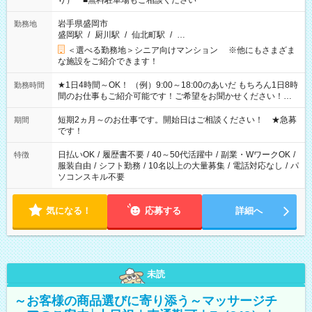
り） ■無料駐車場もご相談ください
岩手県盛岡市
勤務地
盛岡駅
/
厨川駅
/
仙北町駅
/
…
＜選べる勤務地＞シニア向けマンション ※他にもさまざま
な施設をご紹介できます！
★1日4時間～OK！ （例）9:00～18:00のあいだ もちろん1日8時
勤務時間
間のお仕事もご紹介可能です！ご希望をお聞かせください！★
家庭の都合でお休みが必要な場合も遠慮なくご相談ください。
※週最低15時間以上の勤務が必要です
短期2ヵ月～のお仕事です。開始日はご相談ください！ ★急募
期間
です！
日払いOK
/
履歴書不要
/
40～50代活躍中
/
副業・WワークOK
/
特徴
服装自由
/
シフト勤務
/
10名以上の大量募集
/
電話対応なし
/
パ
ソコンスキル不要
気になる！
応募する
詳細へ
未読
～お客様の商品選びに寄り添う～マッサージチ