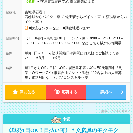
■ 交通費規定内支給 ※派遣先による
交通費
宮城県石巻市
勤務地
石巻駅からバイク・車
/
蛇田駅からバイク・車
/
渡波駅からバ
イク・車
/
…
■物流センターなど ■勤務地選べます
【1日3時間～も相談OK!】 ＜シフト例＞ 9:00～12:00 12:00～
勤務時間
17:00 17:00～22:00 18:00～21:00 など こちら以外の時間帯も
お気軽にご相談ください！
単発1日～！ ★勤務開始日や期間はお気軽にご相談くださ
期間
い！ ＃8月～ ＃9月～
週1日からOK
/
日払いOK
/
履歴書不要
/
40～50代活躍中
/
副
特徴
業・WワークOK
/
服装自由
/
シフト勤務
/
10名以上の大量募
集
/
電話対応なし
/
パソコンスキル不要
気になる！
応募する
詳細へ
掲載日：2026.08.07
未読
《単発1日OK！日払い可》＊文房具のモクモク