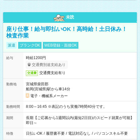
未読
座り仕事！給与即払いOK！高時給！土日休み！
検査作業
派遣
ブランクOK
WEB登録・面接OK
時給1200円
給与
交通費別途支給あり
交通費支給有り
交通費
宮城県柴田郡
勤務地
船岡(宮城県)駅から車14分
電子・機械系メーカー
8:00～16:45 ※表記のうち実働7時間40分です。
勤務時間
長期【ご応募から1週間以内(最短2日目)のスピード就業が可能】
期間
即日～
日払いOK
/
履歴書不要
/
電話対応なし
/
パソコンスキル不要
特徴