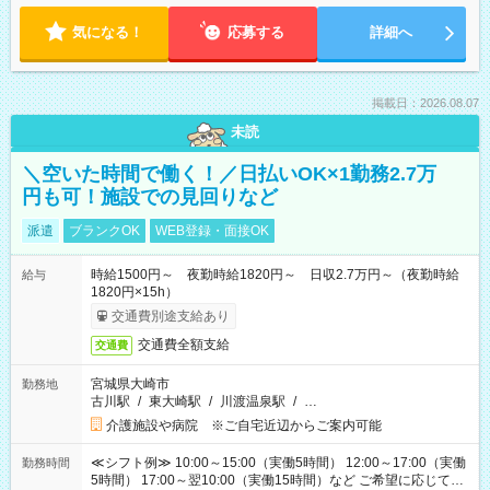
気になる！
応募する
詳細へ
掲載日：2026.08.07
未読
＼空いた時間で働く！／日払いOK×1勤務2.7万
円も可！施設での見回りなど
派遣
ブランクOK
WEB登録・面接OK
時給1500円～ 夜勤時給1820円～ 日収2.7万円～（夜勤時給
給与
1820円×15h）
交通費別途支給あり
交通費全額支給
交通費
宮城県大崎市
勤務地
古川駅
/
東大崎駅
/
川渡温泉駅
/
…
介護施設や病院 ※ご自宅近辺からご案内可能
≪シフト例≫ 10:00～15:00（実働5時間） 12:00～17:00（実働
勤務時間
5時間） 17:00～翌10:00（実働15時間）など ご希望に応じて、