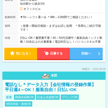
仙台駅から徒歩3分
オフィスビル
▼5h～シフト選べる ＊9時～21時間でご相談ください！
勤務時間
＜急募＞開始日相談～まずはお試し短期 ＊長期もご紹介可能
期間
です！
日払いOK
/
履歴書不要
/
40～50代活躍中
/
服装自由
/
シフト勤
特徴
務
/
10名以上の大量募集
/
電話対応なし
/
パソコンスキル不要
気になる！
応募する
詳細へ
掲載日：2026.08.08
未読
電話なし＊データ入力【会社情報の登録作業】
平日週4～OK！服装自由！日払いOK
派遣
職種未経験OK
社会人未経験OK
ブランクOK
WEB登録・面接OK