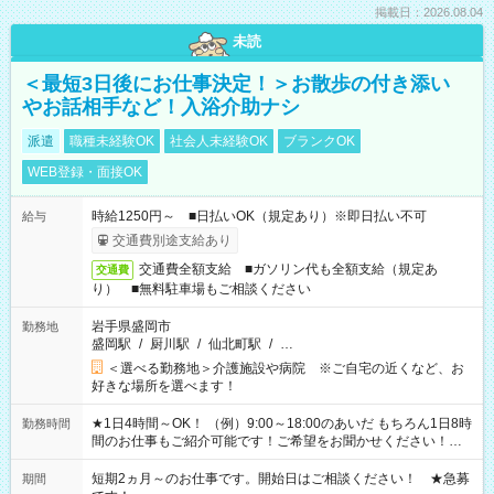
掲載日：2026.08.04
未読
＜最短3日後にお仕事決定！＞お散歩の付き添い
やお話相手など！入浴介助ナシ
派遣
職種未経験OK
社会人未経験OK
ブランクOK
WEB登録・面接OK
時給1250円～ ■日払いOK（規定あり）※即日払い不可
給与
交通費別途支給あり
交通費全額支給 ■ガソリン代も全額支給（規定あ
交通費
り） ■無料駐車場もご相談ください
岩手県盛岡市
勤務地
盛岡駅
/
厨川駅
/
仙北町駅
/
…
＜選べる勤務地＞介護施設や病院 ※ご自宅の近くなど、お
好きな場所を選べます！
★1日4時間～OK！ （例）9:00～18:00のあいだ もちろん1日8時
勤務時間
間のお仕事もご紹介可能です！ご希望をお聞かせください！★
家庭の都合でお休みが必要な場合も遠慮なくご相談ください。
※週最低15時間以上の勤務が必要です
短期2ヵ月～のお仕事です。開始日はご相談ください！ ★急募
期間