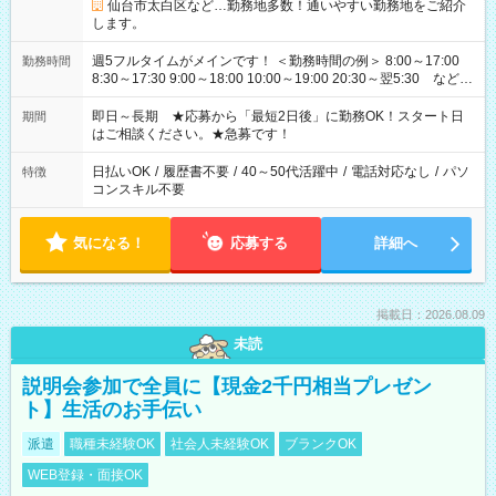
仙台市太白区など…勤務地多数！通いやすい勤務地をご紹介
します。
週5フルタイムがメインです！ ＜勤務時間の例＞ 8:00～17:00
勤務時間
8:30～17:30 9:00～18:00 10:00～19:00 20:30～翌5:30 など ★
その他にも勤務時間多数！ 日勤のみ、残業なし、交替制など
ご希望を教えてください！
即日～長期 ★応募から「最短2日後」に勤務OK！スタート日
期間
はご相談ください。★急募です！
日払いOK
/
履歴書不要
/
40～50代活躍中
/
電話対応なし
/
パソ
特徴
コンスキル不要
気になる！
応募する
詳細へ
掲載日：2026.08.09
未読
説明会参加で全員に【現金2千円相当プレゼン
ト】生活のお手伝い
派遣
職種未経験OK
社会人未経験OK
ブランクOK
WEB登録・面接OK