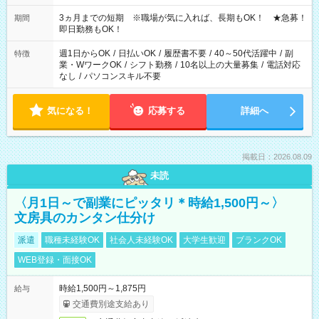
働く時間は調整できます！ お気軽に担当へ相談ください！
3ヵ月までの短期 ※職場が気に入れば、長期もOK！ ★急募！
期間
即日勤務もOK！
週1日からOK
/
日払いOK
/
履歴書不要
/
40～50代活躍中
/
副
特徴
業・WワークOK
/
シフト勤務
/
10名以上の大量募集
/
電話対応
なし
/
パソコンスキル不要
気になる！
応募する
詳細へ
掲載日：2026.08.09
未読
〈月1日～で副業にピッタリ＊時給1,500円～〉
文房具のカンタン仕分け
派遣
職種未経験OK
社会人未経験OK
大学生歓迎
ブランクOK
WEB登録・面接OK
時給1,500円～1,875円
給与
交通費別途支給あり