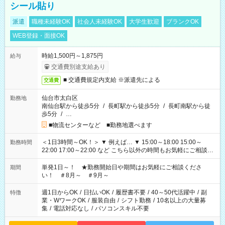
シール貼り
派遣
職種未経験OK
社会人未経験OK
大学生歓迎
ブランクOK
WEB登録・面接OK
時給1,500円～1,875円
給与
交通費別途支給あり
■ 交通費規定内支給 ※派遣先による
交通費
仙台市太白区
勤務地
南仙台駅から徒歩5分
/
長町駅から徒歩5分
/
長町南駅から徒
歩5分
/
…
■物流センターなど ■勤務地選べます
＜1日3時間～OK！＞ ▼ 例えば… ▼ 15:00～18:00 15:00～
勤務時間
22:00 17:00～22:00 など こちら以外の時間もお気軽にご相談く
ださい！
単発1日～！ ★勤務開始日や期間はお気軽にご相談くださ
期間
い！ ＃8月～ ＃9月～
週1日からOK
/
日払いOK
/
履歴書不要
/
40～50代活躍中
/
副
特徴
業・WワークOK
/
服装自由
/
シフト勤務
/
10名以上の大量募
集
/
電話対応なし
/
パソコンスキル不要