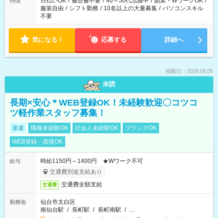
日払いOK
/
履歴書不要
/
40～50代活躍中
/
副業・WワークOK
/
特徴
服装自由
/
シフト勤務
/
10名以上の大量募集
/
パソコンスキル
不要
気になる！
応募する
詳細へ
掲載日：2026.08.05
未読
長期×安心＊WEB登録OK！未経験歓迎〇コツコ
ツ軽作業スタッフ募集！
派遣
職種未経験OK
社会人未経験OK
ブランクOK
WEB登録・面接OK
時給1150円～1400円 ★Wワーク不可
給与
交通費別途支給あり
交通費全額支給
交通費
仙台市太白区
勤務地
南仙台駅
/
長町駅
/
長町南駅
/
…