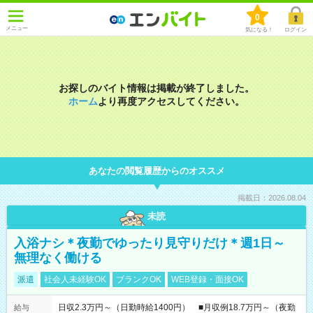
0
メニュー
気になる！
ログイン
お探しのバイト情報は掲載が終了しました。
ホーム
より再度アクセスしてください。
あなたの閲覧履歴からのオススメ
掲載日：2026.08.04
未読
入浴ナシ＊夜勤でゆったり見守りだけ＊週1日～
無理なく働ける
派遣
社会人未経験OK
ブランクOK
WEB登録・面接OK
日収2.3万円～（日勤時給1400円） ■月収例18.7万円～（夜勤
給与