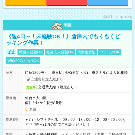
掲載日：2026.08.06
未読
《週4日～！未経験OK！》倉庫内でもくもくピ
ッキング作業！
派遣
職種未経験OK
社会人未経験OK
大学生歓迎
ブランクOK
WEB登録・面接OK
時給1200円～ ※日払いOK(規定あり) ※スキルにより応相談
給与
交通費別途支給あり
交通費支給（規定あり）
交通費
仙台市太白区
勤務地
南仙台駅から徒歩15分
倉庫
▼7h～シフト選べる ・09：00～17：00 ・12：00～20：00な
勤務時間
ど ＊7時～21時の間でご相談ください！
＜急募＞開始日相談～まずはお試し短期 ＊長期もご紹介可能
期間