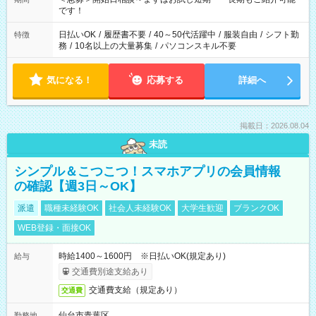
です！
日払いOK
/
履歴書不要
/
40～50代活躍中
/
服装自由
/
シフト勤
特徴
務
/
10名以上の大量募集
/
パソコンスキル不要
気になる！
応募する
詳細へ
掲載日：2026.08.04
未読
シンプル＆こつこつ！スマホアプリの会員情報
の確認【週3日～OK】
派遣
職種未経験OK
社会人未経験OK
大学生歓迎
ブランクOK
WEB登録・面接OK
時給1400～1600円 ※日払いOK(規定あり)
給与
交通費別途支給あり
交通費支給（規定あり）
交通費
仙台市青葉区
勤務地