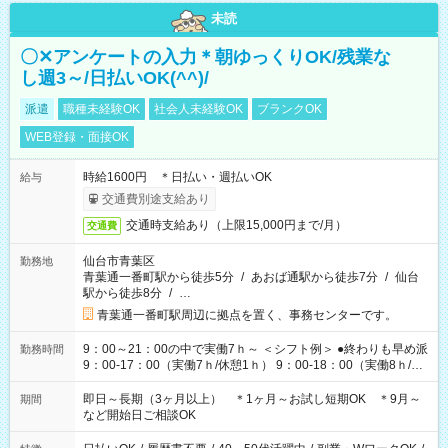
未読
〇✕アンケートの入力＊朝ゆっくりOK/残業な
し週3～/日払いOK(^^)/
派遣
職種未経験OK
社会人未経験OK
ブランクOK
WEB登録・面接OK
時給1600円 ＊日払い・週払いOK
給与
交通費別途支給あり
交通時支給あり（上限15,000円まで/月）
交通費
仙台市青葉区
勤務地
青葉通一番町駅から徒歩5分
/
あおば通駅から徒歩7分
/
仙台
駅から徒歩8分
/
…
青葉通一番町駅周辺に拠点を置く、事務センターです。
9：00～21：00の中で実働7ｈ～ ＜シフト例＞ ●終わりも早め派
勤務時間
9：00-17：00（実働7ｈ/休憩1ｈ） 9：00-18：00（実働8ｈ/休
憩1ｈ） 10：00-19：00（実働8ｈ/休憩1ｈ） ●朝ゆっくり派
11：00-20：00（実働8ｈ/休憩1ｈ） 12：00-20：00（実働7ｈ/
即日～長期（3ヶ月以上） ＊1ヶ月～お試し短期OK ＊9月～
期間
休憩1ｈ） 12：00-21：00（実働8ｈ/休憩1ｈ） 13：00-22：
など開始日ご相談OK
00（実働8ｈ/休憩1ｈ） ＊時間帯固定OK