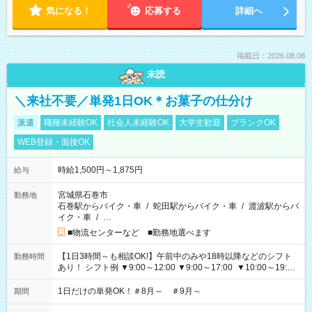
気になる！
応募する
詳細へ
掲載日：2026.08.08
未読
＼来社不要／単発1日OK＊お菓子の仕分け
派遣
職種未経験OK
社会人未経験OK
大学生歓迎
ブランクOK
WEB登録・面接OK
時給1,500円～1,875円
給与
宮城県石巻市
勤務地
石巻駅からバイク・車
/
蛇田駅からバイク・車
/
渡波駅からバ
イク・車
/
…
■物流センターなど ■勤務地選べます
【1日3時間～も相談OK!】午前中のみや18時以降などのシフト
勤務時間
あり！ シフト例 ▼9:00～12:00 ▼9:00～17:00 ▼10:00～19:00
▼18:00～21:00
1日だけの単発OK！＃8月～ ＃9月～
期間