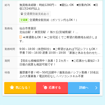
無資格未経験：時給1280円～ ■週払いOK ■扶養内OK ■日
給与
収1万240円以上
交通費別途支給あり
交通費全額支給（ガソリン代もOK！）
交通費
仙台市青葉区
勤務地
北仙台駅
/
東照宮駅
/
旭ケ丘(宮城県)駅
/
…
≪車通勤もOK！≫ご自宅近くでご希望の勤務地を紹介しま
す。
9:00～18:00（休憩60分） ■ご希望があれば下記シフトもOK！
勤務時間
早番 7:00～16:00 遅番 10:00～19:00 「家族と休みを合わせた
い」 「余裕を持って夕飯の準備がしたい」 「できれば残業はし
たくない」 など、ご希望を教えてくださいね。 ※Wワーク希望
【現在も積極採用中！急募！】2カ月～ ■ご応募から最短2～3
期間
の方へ 今ご覧のお仕事で希望する勤務時間と、もう1つのお仕事
日後の就業も相談可能です！
の勤務時間。 合計で週40時間を超える場合は応募できません。
履歴書不要
/
40～50代活躍中
/
服装自由
/
シフト勤務
/
10名以
特徴
上の大量募集
/
電話対応なし
/
パソコンスキル不要
気になる！
応募する
詳細へ