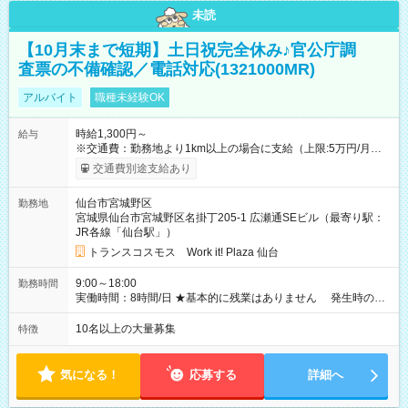
未読
【10月末まで短期】土日祝完全休み♪官公庁調
査票の不備確認／電話対応(1321000MR)
アルバイト
職種未経験OK
時給1,300円～
給与
※交通費：勤務地より1km以上の場合に支給（上限:5万円/月・
2,500円/日） ※残業代：残業発生時は1分単位で支給 ※研修中の
交通費別途支給あり
給与変動なし ＜ 収入例 ＞ ■週5日勤務の場合… 月収22万8,800
円以上可能 ※交通費別途支給 （時給1,300円×8時間×22日） ■週
仙台市宮城野区
勤務地
4日勤務の場合… 月収16万6,400円以上可能 ※交通費別途支給
宮城県仙台市宮城野区名掛丁205-1 広瀬通SEビル（最寄り駅：
（時給1,300円×8時間×16日） 【試用期間】試用期間なし
JR各線「仙台駅」）
トランスコスモス Work it! Plaza 仙台
9:00～18:00
勤務時間
実働時間：8時間/日 ★基本的に残業はありません 発生時の残
業代は1分単位で支給いたします
10名以上の大量募集
特徴
気になる！
応募する
詳細へ