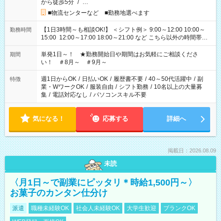
から徒歩5分
/
…
■物流センターなど ■勤務地選べます
【1日3時間～も相談OK!】 ＜シフト例＞ 9:00～12:00 10:00～
勤務時間
15:00 12:00～17:00 18:00～21:00 など こちら以外の時間帯も
お気軽にご相談ください！
単発1日～！ ★勤務開始日や期間はお気軽にご相談くださ
期間
い！ ＃8月～ ＃9月～
週1日からOK
/
日払いOK
/
履歴書不要
/
40～50代活躍中
/
副
特徴
業・WワークOK
/
服装自由
/
シフト勤務
/
10名以上の大量募
集
/
電話対応なし
/
パソコンスキル不要
気になる！
応募する
詳細へ
掲載日：2026.08.09
未読
〈月1日～で副業にピッタリ＊時給1,500円～〉
お菓子のカンタン仕分け
派遣
職種未経験OK
社会人未経験OK
大学生歓迎
ブランクOK