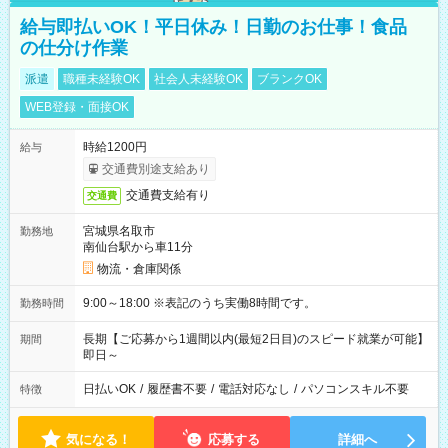
給与即払いOK！平日休み！日勤のお仕事！食品
の仕分け作業
派遣
職種未経験OK
社会人未経験OK
ブランクOK
WEB登録・面接OK
時給1200円
給与
交通費別途支給あり
交通費支給有り
交通費
宮城県名取市
勤務地
南仙台駅から車11分
物流・倉庫関係
9:00～18:00 ※表記のうち実働8時間です。
勤務時間
長期【ご応募から1週間以内(最短2日目)のスピード就業が可能】
期間
即日～
日払いOK
/
履歴書不要
/
電話対応なし
/
パソコンスキル不要
特徴
気になる！
応募する
詳細へ