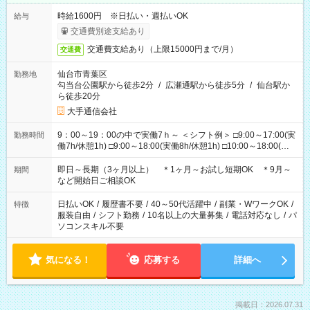
時給1600円 ※日払い・週払いOK
給与
交通費別途支給あり
交通費支給あり（上限15000円まで/月）
交通費
仙台市青葉区
勤務地
勾当台公園駅から徒歩2分
/
広瀬通駅から徒歩5分
/
仙台駅か
ら徒歩20分
大手通信会社
9：00～19：00の中で実働7ｈ～ ＜シフト例＞ □9:00～17:00(実
勤務時間
働7h/休憩1h) □9:00～18:00(実働8h/休憩1h) □10:00～18:00(実
働7h/休憩1h) □10:00～19:00(実働8h/休憩1h) ＊時間固定ＯＫ
即日～長期（3ヶ月以上） ＊1ヶ月～お試し短期OK ＊9月～
期間
など開始日ご相談OK
日払いOK
/
履歴書不要
/
40～50代活躍中
/
副業・WワークOK
/
特徴
服装自由
/
シフト勤務
/
10名以上の大量募集
/
電話対応なし
/
パ
ソコンスキル不要
気になる！
応募する
詳細へ
掲載日：2026.07.31