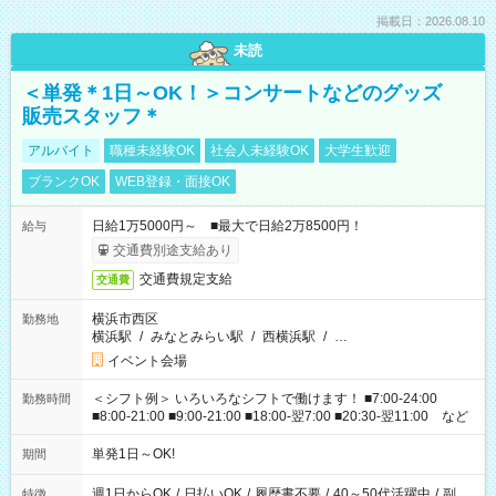
掲載日：2026.08.10
未読
＜単発＊1日～OK！＞コンサートなどのグッズ
販売スタッフ＊
アルバイト
職種未経験OK
社会人未経験OK
大学生歓迎
ブランクOK
WEB登録・面接OK
日給1万5000円～ ■最大で日給2万8500円！
給与
交通費別途支給あり
交通費規定支給
交通費
横浜市西区
勤務地
横浜駅
/
みなとみらい駅
/
西横浜駅
/
…
イベント会場
＜シフト例＞ いろいろなシフトで働けます！ ■7:00-24:00
勤務時間
■8:00-21:00 ■9:00-21:00 ■18:00-翌7:00 ■20:30-翌11:00 など
単発1日～OK!
期間
週1日からOK
/
日払いOK
/
履歴書不要
/
40～50代活躍中
/
副
特徴