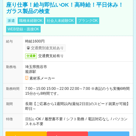
座り仕事！給与即払いOK！高時給！平日休み！
ガラス製品の検査
派遣
職種未経験OK
社会人未経験OK
ブランクOK
WEB登録・面接OK
時給1600円
給与
交通費別途支給あり
交通費支給有り
交通費
埼玉県熊谷市
勤務地
籠原駅
素材系メーカー
7:00～15:00 15:00～22:00 22:00～7:00 ※表記のうち実働6時間
勤務時間
15分から8時間です。
長期【ご応募から1週間以内(最短2日目)のスピード就業が可能】
期間
即日～
日払いOK
/
履歴書不要
/
シフト勤務
/
電話対応なし
/
パソコン
特徴
スキル不要