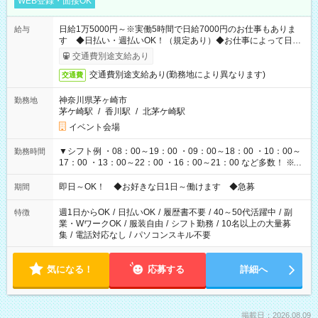
WEB登録・面接OK
日給1万5000円～※実働5時間で日給7000円のお仕事もありま
給与
す ◆日払い・週払いOK！（規定あり）◆お仕事によって日給
も異なります
交通費別途支給あり
交通費別途支給あり(勤務地により異なります)
交通費
神奈川県茅ヶ崎市
勤務地
茅ケ崎駅
/
香川駅
/
北茅ケ崎駅
イベント会場
▼シフト例 ・08：00～19：00 ・09：00～18：00 ・10：00～
勤務時間
17：00 ・13：00～22：00 ・16：00～21：00 など多数！ ※お
仕事により勤務時間が異なります
即日～OK！ ◆お好きな日1日～働けます ◆急募
期間
週1日からOK
/
日払いOK
/
履歴書不要
/
40～50代活躍中
/
副
特徴
業・WワークOK
/
服装自由
/
シフト勤務
/
10名以上の大量募
集
/
電話対応なし
/
パソコンスキル不要
気になる！
応募する
詳細へ
掲載日：2026.08.09