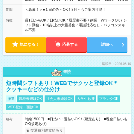
etc ★最短で3時間で5,120円のお仕事から 15時間で2万円近く稼
げるお仕事も！ ご希望のお時間に合わせてご紹介！ ※シフトは
＜急募！＞■１日のみ～OK！8月～もご案内可能！
期間
現場によって異なります。 ※勿論、休憩時間はあるのでご安心
ください！
週1日からOK
/
日払いOK
/
履歴書不要
/
副業・WワークOK
/
シ
特徴
フト勤務
/
10名以上の大量募集
/
電話対応なし
/
パソコンスキ
ル不要
気になる！
応募する
詳細へ
掲載日：2026.08.10
未読
短時間シフトあり！WEBでサクッと登録OK＊
クッキーなどの仕分け
派遣
職種未経験OK
社会人未経験OK
大学生歓迎
ブランクOK
WEB登録・面接OK
時給1500円 ■日払い・週払いOK！(規定あり) ■現金日払いも
給与
OK(規定あり)
交通費別途支給あり