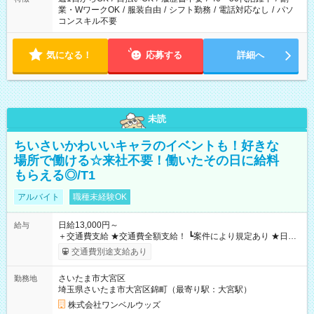
業・WワークOK
/
服装自由
/
シフト勤務
/
電話対応なし
/
パソ
コンスキル不要
気になる！
応募する
詳細へ
未読
ちいさいかわいいキャラのイベントも！好きな
場所で働ける☆来社不要！働いたその日に給料
もらえる◎/T1
アルバイト
職種未経験OK
日給13,000円～
給与
＋交通費支給 ★交通費全額支給！ ┗案件により規定あり ★日払
いOK！（規定あり） ┗働いたその日に現金GET♪ お仕事後はコ
交通費別途支給あり
ンビニATMから 日払い分を引き落とせます！ 【試用期間】試
用期間なし
さいたま市大宮区
勤務地
埼玉県さいたま市大宮区錦町（最寄り駅：大宮駅）
株式会社ワンベルウッズ