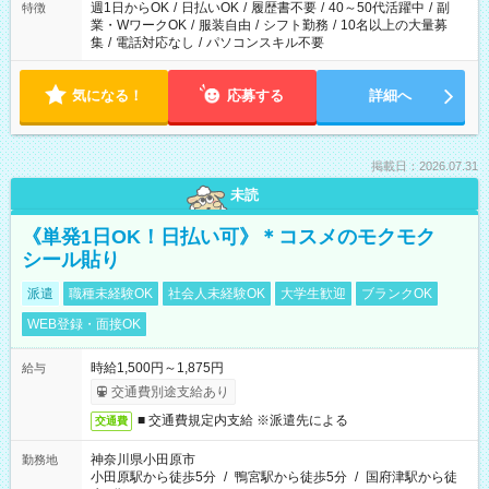
週1日からOK
/
日払いOK
/
履歴書不要
/
40～50代活躍中
/
副
特徴
業・WワークOK
/
服装自由
/
シフト勤務
/
10名以上の大量募
集
/
電話対応なし
/
パソコンスキル不要
気になる！
応募する
詳細へ
掲載日：2026.07.31
未読
《単発1日OK！日払い可》＊コスメのモクモク
シール貼り
派遣
職種未経験OK
社会人未経験OK
大学生歓迎
ブランクOK
WEB登録・面接OK
時給1,500円～1,875円
給与
交通費別途支給あり
■ 交通費規定内支給 ※派遣先による
交通費
神奈川県小田原市
勤務地
小田原駅から徒歩5分
/
鴨宮駅から徒歩5分
/
国府津駅から徒