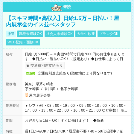
未読
【スキマ時間×高収入】日給1.5万～日払い！屋
内展示会のイス並べスタッフ
派遣
職種未経験OK
社会人未経験OK
大学生歓迎
ブランクOK
WEB登録・面接OK
日給1万5000円～※実働5時間で日給7000円のお仕事もありま
給与
す ◆日払い・週払いOK！（規定あり）◆お仕事によって日給
も異なります
交通費別途支給あり
交通費別途支給あり(勤務地により異なります)
交通費
神奈川県茅ヶ崎市
勤務地
茅ケ崎駅
/
香川駅
/
北茅ケ崎駅
屋内展示会場
▼シフト例 ・08：00～19：00 ・09：00～18：00 ・10：00～
勤務時間
17：00 ・13：00～22：00 ・16：00～21：00 など多数！ ※お
仕事により勤務時間が異なります
お好きな日1日～OK！すぐに働けます！ ◆急募
期間
週1日からOK
/
日払いOK
/
履歴書不要
/
40～50代活躍中
/
副
特徴