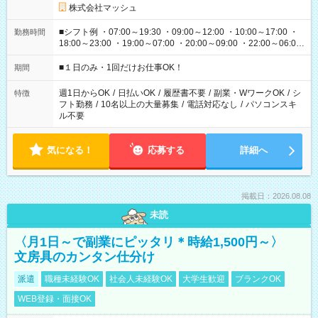
株式会社マッシュ
■シフト例 ・07:00～19:30 ・09:00～12:00 ・10:00～17:00 ・
勤務時間
18:00～23:00 ・19:00～07:00 ・20:00～09:00 ・22:00～06:00
etc ★最短で3時間で5,120円のお仕事から 15時間で2万円近く稼
げるお仕事も！ ご希望のお時間に合わせてご紹介！ ※シフトは
■１日のみ・1回だけお仕事OK！
期間
現場によって異なります。 ※勿論、休憩時間はあるのでご安心
ください！
週1日からOK
/
日払いOK
/
履歴書不要
/
副業・WワークOK
/
シ
特徴
フト勤務
/
10名以上の大量募集
/
電話対応なし
/
パソコンスキ
ル不要
気になる！
応募する
詳細へ
掲載日：2026.08.08
未読
〈月1日～で副業にピッタリ＊時給1,500円～〉
文房具のカンタン仕分け
派遣
職種未経験OK
社会人未経験OK
大学生歓迎
ブランクOK
WEB登録・面接OK