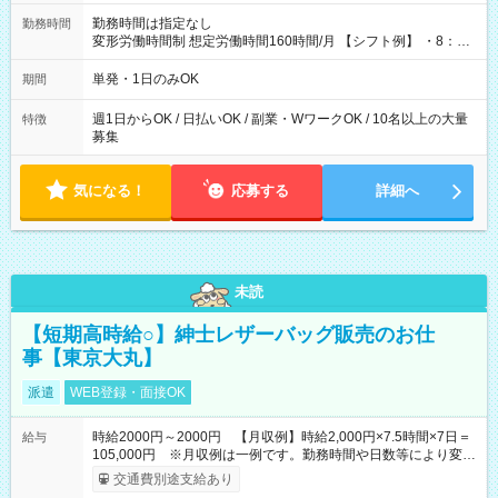
勤務時間は指定なし
勤務時間
変形労働時間制 想定労働時間160時間/月 【シフト例】 ・8：00
～21：00
単発・1日のみOK
期間
週1日からOK / 日払いOK / 副業・WワークOK / 10名以上の大量
特徴
募集
気になる！
応募する
詳細へ
未読
【短期高時給○】紳士レザーバッグ販売のお仕
事【東京大丸】
派遣
WEB登録・面接OK
時給2000円～2000円 【月収例】時給2,000円×7.5時間×7日＝
給与
105,000円 ※月収例は一例です。勤務時間や日数等により変動
いたします。
交通費別途支給あり