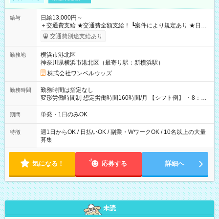
日給13,000円～
給与
＋交通費支給 ★交通費全額支給！ ┗案件により規定あり ★日払
いOK！（規定あり） ┗働いたその日に現金GET♪ お仕事後はコ
交通費別途支給あり
ンビニATMから 日払い分を引き落とせます！ 【試用期間】試
用期間なし
横浜市港北区
勤務地
神奈川県横浜市港北区（最寄り駅：新横浜駅）
株式会社ワンベルウッズ
勤務時間は指定なし
勤務時間
変形労働時間制 想定労働時間160時間/月 【シフト例】 ・8：00
～21：00
単発・1日のみOK
期間
週1日からOK / 日払いOK / 副業・WワークOK / 10名以上の大量
特徴
募集
気になる！
応募する
詳細へ
未読