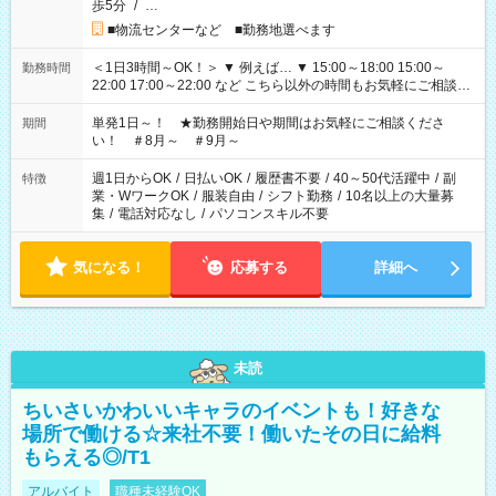
歩5分
/
…
■物流センターなど ■勤務地選べます
＜1日3時間～OK！＞ ▼ 例えば… ▼ 15:00～18:00 15:00～
勤務時間
22:00 17:00～22:00 など こちら以外の時間もお気軽にご相談く
ださい！
単発1日～！ ★勤務開始日や期間はお気軽にご相談くださ
期間
い！ ＃8月～ ＃9月～
週1日からOK
/
日払いOK
/
履歴書不要
/
40～50代活躍中
/
副
特徴
業・WワークOK
/
服装自由
/
シフト勤務
/
10名以上の大量募
集
/
電話対応なし
/
パソコンスキル不要
気になる！
応募する
詳細へ
未読
ちいさいかわいいキャラのイベントも！好きな
場所で働ける☆来社不要！働いたその日に給料
もらえる◎/T1
アルバイト
職種未経験OK