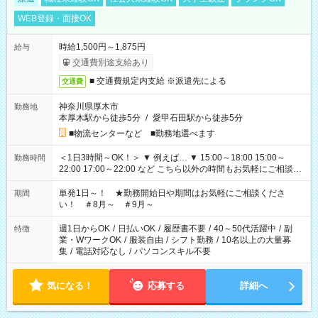
WEB登録・面接OK
時給1,500円～1,875円
給与
交通費別途支給あり
■ 交通費規定内支給 ※派遣先による
交通費
神奈川県厚木市
勤務地
本厚木駅から徒歩5分
/
愛甲石田駅から徒歩5分
■物流センターなど ■勤務地選べます
＜1日3時間～OK！＞ ▼ 例えば… ▼ 15:00～18:00 15:00～
勤務時間
22:00 17:00～22:00 など こちら以外の時間もお気軽にご相談く
ださい！
単発1日～！ ★勤務開始日や期間はお気軽にご相談くださ
期間
い！ ＃8月～ ＃9月～
週1日からOK
/
日払いOK
/
履歴書不要
/
40～50代活躍中
/
副
特徴
業・WワークOK
/
服装自由
/
シフト勤務
/
10名以上の大量募
集
/
電話対応なし
/
パソコンスキル不要
気になる！
応募する
詳細へ