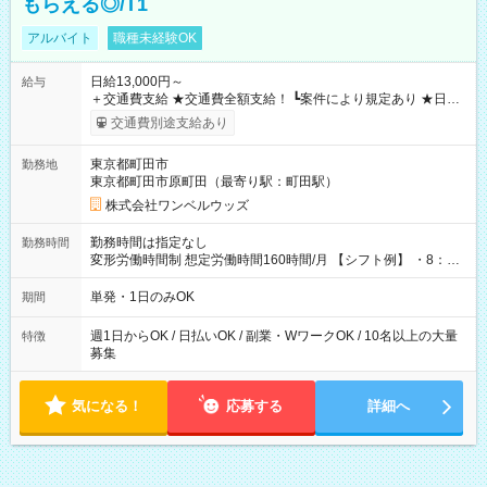
もらえる◎/T1
アルバイト
職種未経験OK
日給13,000円～
給与
＋交通費支給 ★交通費全額支給！ ┗案件により規定あり ★日払
いOK！（規定あり） ┗働いたその日に現金GET♪ お仕事後はコ
交通費別途支給あり
ンビニATMから 日払い分を引き落とせます！ 【試用期間】試
用期間なし
東京都町田市
勤務地
東京都町田市原町田（最寄り駅：町田駅）
株式会社ワンベルウッズ
勤務時間は指定なし
勤務時間
変形労働時間制 想定労働時間160時間/月 【シフト例】 ・8：00
～21：00
単発・1日のみOK
期間
週1日からOK / 日払いOK / 副業・WワークOK / 10名以上の大量
特徴
募集
気になる！
応募する
詳細へ