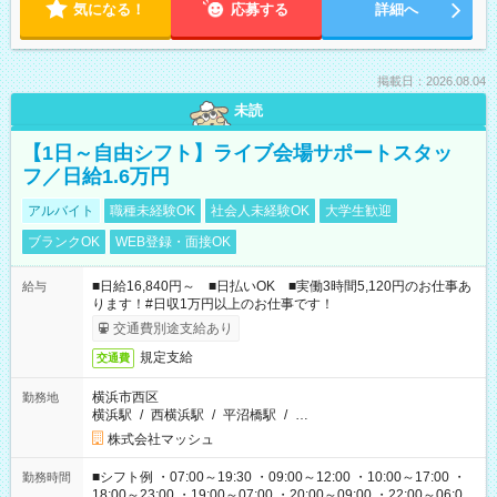
気になる！
応募する
詳細へ
掲載日：2026.08.04
未読
【1日～自由シフト】ライブ会場サポートスタッ
フ／日給1.6万円
アルバイト
職種未経験OK
社会人未経験OK
大学生歓迎
ブランクOK
WEB登録・面接OK
■日給16,840円～ ■日払いOK ■実働3時間5,120円のお仕事あ
給与
ります！#日収1万円以上のお仕事です！
交通費別途支給あり
規定支給
交通費
横浜市西区
勤務地
横浜駅
/
西横浜駅
/
平沼橋駅
/
…
株式会社マッシュ
■シフト例 ・07:00～19:30 ・09:00～12:00 ・10:00～17:00 ・
勤務時間
18:00～23:00 ・19:00～07:00 ・20:00～09:00 ・22:00～06:00