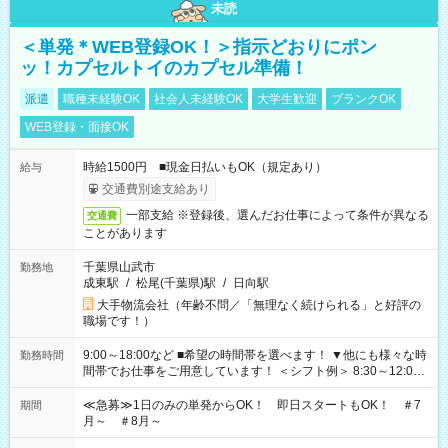
未読
＜単発＊WEB登録OK！＞指示どおりにポン
ッ！カプセルトイのカプセル準備！
派遣
職種未経験OK
社会人未経験OK
大学生歓迎
ブランクOK
WEB登録・面接OK
時給1500円 ■現金日払いもOK（規定あり）
給与
交通費別途支給あり
一部支給 ※登録後、選んだお仕事によって条件が異なる
交通費
ことがあります
千葉県山武市
勤務地
成東駅
/
松尾(千葉県)駅
/
日向駅
大手物流会社（年齢不問／「無理なく続けられる」と好評の
職場です！）
9:00～18:00など ■希望の時間帯を選べます！ ▼他にも様々な時
勤務時間
間帯でお仕事をご用意しています！ ＜シフト例＞ 8:30～12:00
17:00～22:00 13:00～22:00 22:00～翌6:00 など
≪急募≫1日のみの単発からOK！ 即日スタートもOK！ ＃7
期間
月～ ＃8月～