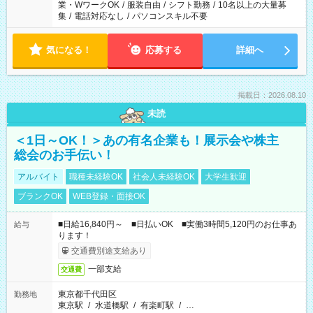
業・WワークOK
/
服装自由
/
シフト勤務
/
10名以上の大量募
集
/
電話対応なし
/
パソコンスキル不要
気になる！
応募する
詳細へ
掲載日：2026.08.10
未読
＜1日～OK！＞あの有名企業も！展示会や株主
総会のお手伝い！
アルバイト
職種未経験OK
社会人未経験OK
大学生歓迎
ブランクOK
WEB登録・面接OK
■日給16,840円～ ■日払いOK ■実働3時間5,120円のお仕事あ
給与
ります！
交通費別途支給あり
一部支給
交通費
東京都千代田区
勤務地
東京駅
/
水道橋駅
/
有楽町駅
/
…