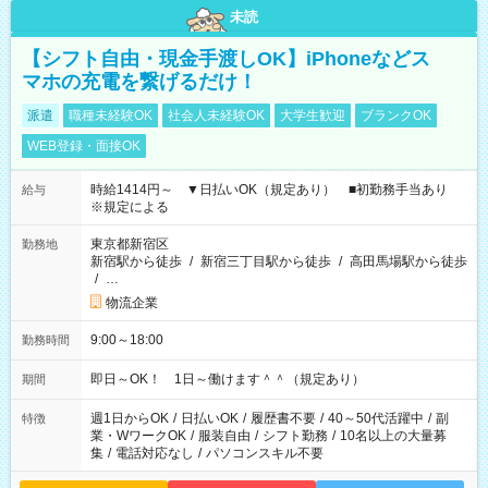
未読
【シフト自由・現金手渡しOK】iPhoneなどス
マホの充電を繋げるだけ！
派遣
職種未経験OK
社会人未経験OK
大学生歓迎
ブランクOK
WEB登録・面接OK
時給1414円～ ▼日払いOK（規定あり） ■初勤務手当あり
給与
※規定による
東京都新宿区
勤務地
新宿駅から徒歩
/
新宿三丁目駅から徒歩
/
高田馬場駅から徒歩
/
…
物流企業
9:00～18:00
勤務時間
即日～OK！ 1日～働けます＾＾（規定あり）
期間
週1日からOK
/
日払いOK
/
履歴書不要
/
40～50代活躍中
/
副
特徴
業・WワークOK
/
服装自由
/
シフト勤務
/
10名以上の大量募
集
/
電話対応なし
/
パソコンスキル不要