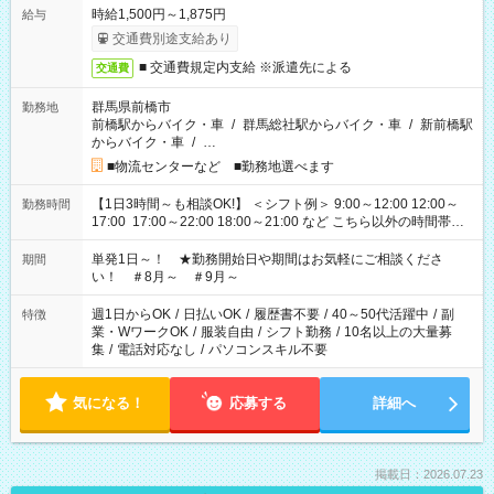
時給1,500円～1,875円
給与
交通費別途支給あり
■ 交通費規定内支給 ※派遣先による
交通費
群馬県前橋市
勤務地
前橋駅からバイク・車
/
群馬総社駅からバイク・車
/
新前橋駅
からバイク・車
/
…
■物流センターなど ■勤務地選べます
【1日3時間～も相談OK!】 ＜シフト例＞ 9:00～12:00 12:00～
勤務時間
17:00 17:00～22:00 18:00～21:00 など こちら以外の時間帯も
お気軽にご相談ください！
単発1日～！ ★勤務開始日や期間はお気軽にご相談くださ
期間
い！ ＃8月～ ＃9月～
週1日からOK
/
日払いOK
/
履歴書不要
/
40～50代活躍中
/
副
特徴
業・WワークOK
/
服装自由
/
シフト勤務
/
10名以上の大量募
集
/
電話対応なし
/
パソコンスキル不要
気になる！
応募する
詳細へ
掲載日：2026.07.23