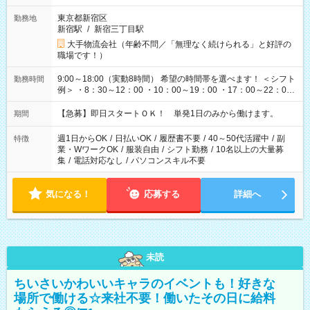
東京都新宿区
勤務地
新宿駅
/
新宿三丁目駅
大手物流会社（年齢不問／「無理なく続けられる」と好評の
職場です！）
9:00～18:00（実動8時間） 希望の時間帯を選べます！ ＜シフト
勤務時間
例＞ ・8：30～12：00 ・10：00～19：00 ・17：00～22：00
・13：00～22：00 ・22：00～翌6：00 など
【急募】即日スタートＯＫ！ 単発1日のみから働けます。
期間
週1日からOK
/
日払いOK
/
履歴書不要
/
40～50代活躍中
/
副
特徴
業・WワークOK
/
服装自由
/
シフト勤務
/
10名以上の大量募
集
/
電話対応なし
/
パソコンスキル不要
気になる！
応募する
詳細へ
未読
ちいさいかわいいキャラのイベントも！好きな
場所で働ける☆来社不要！働いたその日に給料