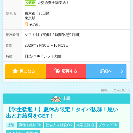
☆交通費全額支給！
交通費
東京都千代田区
勤務地
東京駅
その他
シフト制（実働7.5時間/休憩1時間）
勤務時間
2026年9月30日～10月13日
期間
日払いOK
/
シフト勤務
特徴
気になる！
応募する
詳細へ
掲載日：2026.07.31
未読
【学生歓迎！】夏休み限定！タイパ抜群！思い
出とお給料をGET！
派遣
職種未経験OK
社会人未経験OK
大学生歓迎
ブランクOK