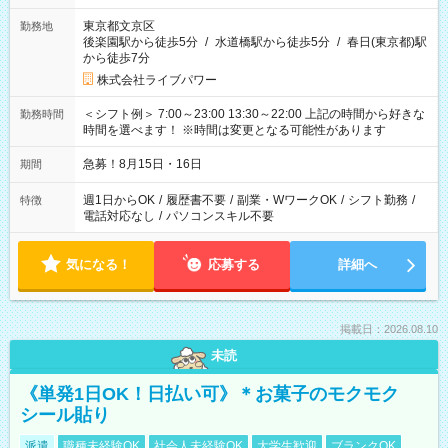
東京都文京区
勤務地
後楽園駅から徒歩5分
/
水道橋駅から徒歩5分
/
春日(東京都)駅
から徒歩7分
株式会社ライブパワー
＜シフト例＞ 7:00～23:00 13:30～22:00 上記の時間から好きな
勤務時間
時間を選べます！ ※時間は変更となる可能性があります
急募！8月15日・16日
期間
週1日からOK
/
履歴書不要
/
副業・WワークOK
/
シフト勤務
/
特徴
電話対応なし
/
パソコンスキル不要
気になる！
応募する
詳細へ
掲載日：2026.08.10
未読
《単発1日OK！日払い可》＊お菓子のモクモク
シール貼り
派遣
職種未経験OK
社会人未経験OK
大学生歓迎
ブランクOK