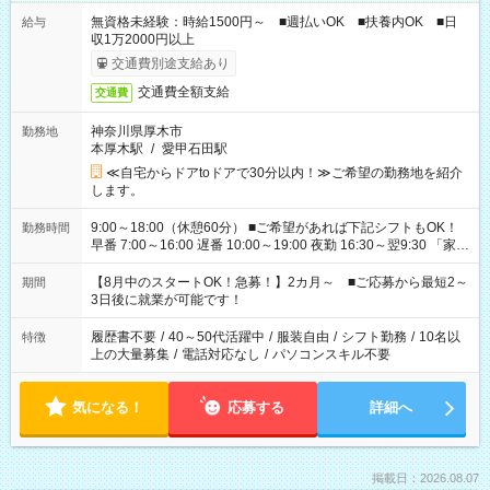
無資格未経験：時給1500円～ ■週払いOK ■扶養内OK ■日
給与
収1万2000円以上
交通費別途支給あり
交通費全額支給
交通費
神奈川県厚木市
勤務地
本厚木駅
/
愛甲石田駅
≪自宅からドアtoドアで30分以内！≫ご希望の勤務地を紹介
します。
9:00～18:00（休憩60分） ■ご希望があれば下記シフトもOK！
勤務時間
早番 7:00～16:00 遅番 10:00～19:00 夜勤 16:30～翌9:30 「家族
と休みを合わせたい」 「余裕を持って夕飯の準備がしたい」
「できれば残業はしたくない」 など、ご希望を教えてください
【8月中のスタートOK！急募！】2カ月～ ■ご応募から最短2～
期間
ね。 ※Wワーク希望の方へ 今ご覧のお仕事で希望する勤務時間
3日後に就業が可能です！
と、もう1つのお仕事の勤務時間。 合計で週40時間を超える場
合は応募できません。
履歴書不要
/
40～50代活躍中
/
服装自由
/
シフト勤務
/
10名以
特徴
上の大量募集
/
電話対応なし
/
パソコンスキル不要
気になる！
応募する
詳細へ
掲載日：2026.08.07