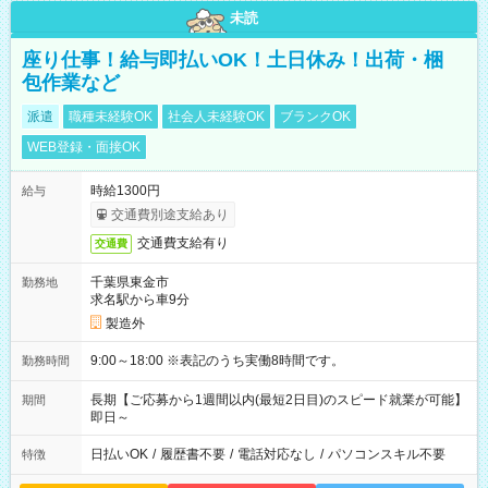
未読
座り仕事！給与即払いOK！土日休み！出荷・梱
包作業など
派遣
職種未経験OK
社会人未経験OK
ブランクOK
WEB登録・面接OK
時給1300円
給与
交通費別途支給あり
交通費支給有り
交通費
千葉県東金市
勤務地
求名駅から車9分
製造外
9:00～18:00 ※表記のうち実働8時間です。
勤務時間
長期【ご応募から1週間以内(最短2日目)のスピード就業が可能】
期間
即日～
日払いOK
/
履歴書不要
/
電話対応なし
/
パソコンスキル不要
特徴