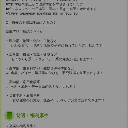
■専門学校卒以上かつ理系学部を専攻されていた方
■ビジネスレベルの日本語（読み・書き・会話）が出来る方
■Native Japanese speaking skill is required
Q，自分の学部は理系に入るの？
￣￣￣￣￣￣￣￣￣￣￣￣￣￣￣
是非下記ご確認ください！
・理学部（物理・化学・生物など）
→ いわゆる“ザ・理系”。実験や研究に触れていた方、歓迎です！
・工学部（機械・電気・建築など）
→ モノづくり系・テクノロジー系の知識が活かせます！
・農学部・生命科学部・生物資源科学部など
→ 食品、バイオ、環境系の学びも、研究現場で重宝されます！
・薬学部・応用化学系
→ 分析・成分・データ系のスキル、大歓迎！
・栄養学科・看護学科
→ 食や健康の知識が、医薬やヘルスケア分野で活きてきます！
待遇・福利厚生
＜充実の福利厚生＞