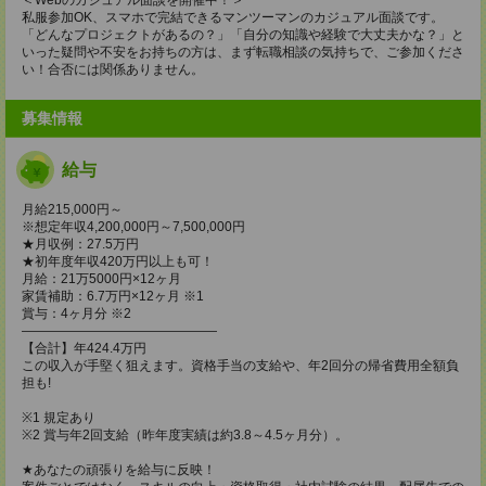
私服参加OK、スマホで完結できるマンツーマンのカジュアル面談です。
「どんなプロジェクトがあるの？」「自分の知識や経験で大丈夫かな？」と
いった疑問や不安をお持ちの方は、まず転職相談の気持ちで、ご参加くださ
い！合否には関係ありません。
募集情報
給与
月給215,000円～
※想定年収4,200,000円～7,500,000円
★月収例：27.5万円
★初年度年収420万円以上も可！
月給：21万5000円×12ヶ月
家賃補助：6.7万円×12ヶ月 ※1
賞与：4ヶ月分 ※2
―――――――――――――――
【合計】年424.4万円
この収入が手堅く狙えます。資格手当の支給や、年2回分の帰省費用全額負
担も!
※1 規定あり
※2 賞与年2回支給（昨年度実績は約3.8～4.5ヶ月分）。
★あなたの頑張りを給与に反映！