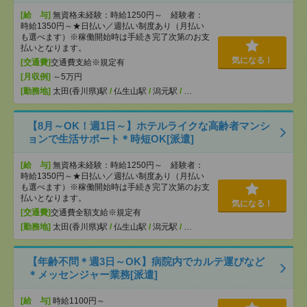
[給 与]
無資格未経験：時給1250円～ 経験者：
時給1350円～★日払い／週払い制度あり（月払い
も選べます）※稼働開始時は手続き完了次第のお支
払いとなります。
気になる！
[交通費]
交通費支給※規定有
[月収例]
～5万円
[勤務地]
太田(香川県)駅
/
仏生山駅
/
潟元駅
/
…
【8月～OK！週1日～】ホテルライクな高齢者マンシ
ョンで生活サポート＊時短OK[派遣]
[給 与]
無資格未経験：時給1250円～ 経験者：
時給1350円～★日払い／週払い制度あり（月払い
も選べます）※稼働開始時は手続き完了次第のお支
払いとなります。
気になる！
[交通費]
交通費全額支給※規定有
[勤務地]
太田(香川県)駅
/
仏生山駅
/
潟元駅
/
…
【年齢不問＊週3日～OK】病院内でカルテ運びなど
＊メッセンジャー業務[派遣]
[給 与]
時給1100円～