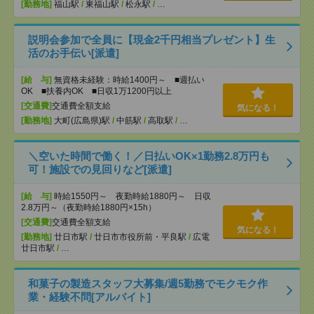
[勤務地]
福山駅
/
東福山駅
/
松永駅
/
…
説明会参加で全員に【現金2千円相当プレゼント】生
活のお手伝い[派遣]
[給 与]
無資格未経験：時給1400円～ ■週払い
OK ■扶養内OK ■日収1万1200円以上
[交通費]
交通費全額支給
気になる！
[勤務地]
大町(広島県)駅
/
中筋駅
/
高取駅
/
…
＼空いた時間で働く！／日払いOK×1勤務2.8万円も
可！施設での見回りなど[派遣]
[給 与]
時給1550円～ 夜勤時給1880円～ 日収
2.8万円～（夜勤時給1880円×15h）
[交通費]
交通費全額支給
気になる！
[勤務地]
廿日市駅
/
廿日市市役所前・平良駅
/
広電
廿日市駅
/
…
和菓子の製造スタッフ大募集/週5勤務でモクモク作
業・経験不問[アルバイト]