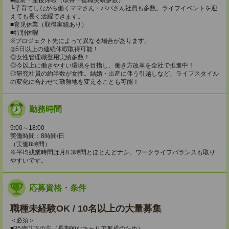
└子育てしながら働くママさん・パパさん社員も多数。ライフイベントを迎
えても長く活躍できます。
■育児休業（取得実績あり）
■特別休暇
※プロジェクト先によって異なる場合があります。
◎5日以上の連続休暇取得可能！
◎女性管理職登用実績多数！
◎今以上に働きやすい環境を目指し、働き方改革を全社で推進中！
◎研究社員の約半数が女性。結婚・出産に伴う引越しなど、ライフスタイル
の変化に合わせて勤務地を変えることも可能！
勤務時間
9:00～18:00
実働時間：8時間/日
（実働8時間）
※平均残業時間は月8.3時間とほとんどナシ。ワークライフバランスも取り
やすいです。
応募資格・条件
職種未経験OK / 10名以上の大量募集
＜必須＞
■35歳以下の方（長期的なキャリア形成のため）