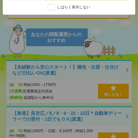
しばらく表示しない
気になる！
あなたの閲覧履歴からの
おすすめ
【未経験から安心スタート！】梱包・出荷・仕分け
など/日払いOK[派遣]
[給 与]
時給1400～1750円
[交通費]
交通費規定内支給
気になる！
[勤務地]
福渡駅から車40分
【単発】呉市広／8／8・9・22・23日＊自動車ディー
ラーでの受付・1日でもＯＫ[派遣]
[給 与]
時給1300円 ・日額：9,100円（時給1,300
円×7時間）