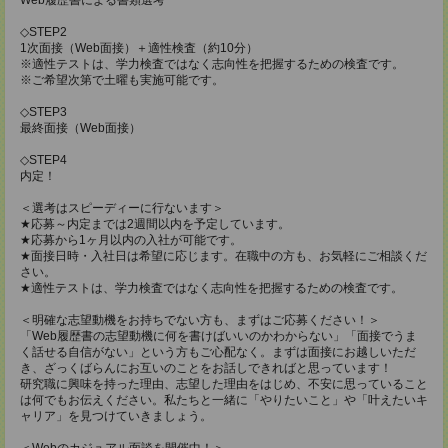
◇STEP2
1次面接（Web面接）＋適性検査（約10分）
※適性テストは、学力検査ではなく志向性を把握するための検査です。
※ご希望次第で土曜も実施可能です。
◇STEP3
最終面接（Web面接）
◇STEP4
内定！
＜選考はスピーディーに行ないます＞
★応募～内定までは2週間以内を予定しています。
★応募から1ヶ月以内の入社が可能です。
★面接日時・入社日は希望に応じます。在職中の方も、お気軽にご相談くだ
さい。
★適性テストは、学力検査ではなく志向性を把握するための検査です。
＜明確な志望動機をお持ちでない方も、まずはご応募ください！＞
「Web履歴書の志望動機に何を書けばいいのかわからない」「面接でうま
く話せる自信がない」という方もご心配なく。まずは面接にお越しいただ
き、ざっくばらんにお互いのことをお話しできればと思っています！
研究職に興味を持った理由、志望した理由をはじめ、不安に思っていること
は何でもお伝えください。私たちと一緒に「やりたいこと」や「叶えたいキ
ャリア」を見つけていきましょう。
＜Webのカジュアル面談を開催中！＞