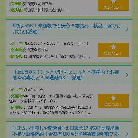
[交通費]
交通費規定内支給
気になる！
[勤務地]
岡山駅
/
柳川駅
/
庭瀬駅
/
…
即払いOK！未経験でも安心＊箱詰め・検品・盛り付
けなど[派遣]
[給 与]
時給1050円～1300円 ★Wワーク不可
[交通費]
交通費全額支給
気になる！
[勤務地]
松山(愛媛県)駅
/
松山市駅
/
大街道駅
/
…
【週1日OK！】夕方だけちょこっと＊病院内でお掃
除や消毒など＊車通勤OK！[派遣]
[給 与]
時給1550円
[交通費]
500円/日支給 ★車通勤可能→駐車場実質
無料 ★自転車・バイクOK！
気になる！
[勤務地]
片原町(香川県)駅から徒歩15分
/
松島二丁
目駅から徒歩19分
/
高松(香川県)駅から車5分
/
…
✨日払い手渡し✨警備員✨１日最大17,450円✨履歴書
不要✨面接確約！合格率100％✨平均実働5時間[アル