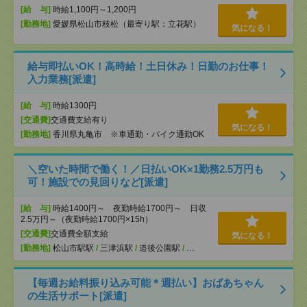
[給 与]
時給1,100円～1,200円
[勤務地]
愛媛県松山市枝松（最寄り駅：立花駅）
気になる！
給与即払いOK！高時給！土日休み！日勤のお仕事！
入力業務[派遣]
[給 与]
時給1300円
[交通費]
交通費支給有り
気になる！
[勤務地]
香川県丸亀市 ※車通勤・バイク通勤OK
＼空いた時間で働く！／日払いOK×1勤務2.5万円も
可！施設での見回りなど[派遣]
[給 与]
時給1400円～ 夜勤時給1700円～ 日収
2.5万円～（夜勤時給1700円×15h）
[交通費]
交通費全額支給
気になる！
[勤務地]
松山市駅駅
/
三津浜駅
/
道後公園駅
/
…
【毎週お給料振り込み可能＊週払い】おばあちゃん
の生活サポート[派遣]