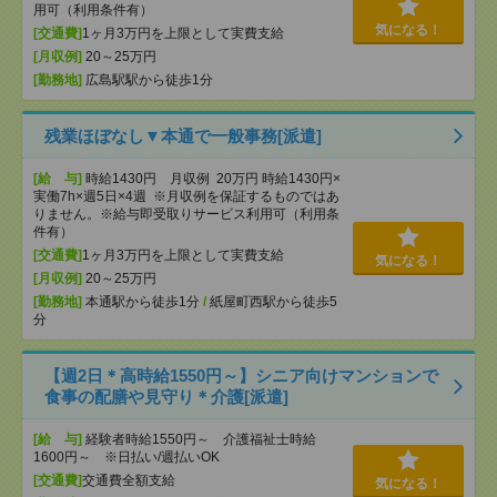
用可（利用条件有）
気になる！
[交通費]
1ヶ月3万円を上限として実費支給
[月収例]
20～25万円
[勤務地]
広島駅駅から徒歩1分
残業ほぼなし▼本通で一般事務[派遣]
[給 与]
時給1430円 月収例 20万円 時給1430円×
実働7h×週5日×4週 ※月収例を保証するものではあ
りません。※給与即受取りサービス利用可（利用条
件有）
[交通費]
1ヶ月3万円を上限として実費支給
気になる！
[月収例]
20～25万円
[勤務地]
本通駅から徒歩1分
/
紙屋町西駅から徒歩5
分
【週2日＊高時給1550円～】シニア向けマンションで
食事の配膳や見守り＊介護[派遣]
[給 与]
経験者時給1550円～ 介護福祉士時給
1600円～ ※日払い/週払いOK
[交通費]
交通費全額支給
気になる！