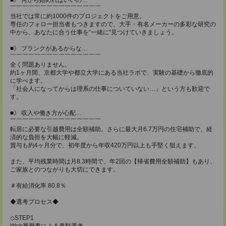
￣￣￣￣￣￣￣￣￣￣￣￣￣￣￣
当社では常に約1000件のプロジェクトをご用意。
専任のフォロー担当者もつきますので、大手・有名メーカーの多彩な研究の
中から、あなたに合う仕事を“一緒に“見つけていきましょう。
■》 ブランクがあるからな…
￣￣￣￣￣￣￣￣￣￣￣￣￣￣￣
全く問題ありません。
約1ヶ月間、京都大学や都立大学にある当社ラボで、実験の基礎から徹底的
に学べます。
「社会人になってからは理系の仕事についていない…」という方も歓迎で
す。
■》 収入や働き方が心配…
￣￣￣￣￣￣￣￣￣￣￣￣￣￣￣
転居に必要な引越費用は全額補助。さらに最大月6.7万円の住宅補助で、経
済的な負担を大幅に軽減。
賞与も約4ヶ月分で、初年度から年収420万円以上も手堅く狙えます。
また、平均残業時間は月8.3時間で、年2回の【帰省費用全額補助】もあり、
ご家族とのつながりも大切にできます。
＃有給消化率 80.8％
◆選考プロセス◆
◇STEP1
Web履歴書による書類選考