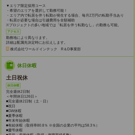
▼エリア限定採用コース
・希望のエリアを選択して勤務可能！
・エリア内で転居を伴う転勤が発生する場合、毎月2万円の転勤手当あり
・転居が必要な場合は引越費用を全額補助
※プロジェクトの多い地域では「転居を伴う転勤なし」の勤務も可能。
アクセス
勤務地により異なります。
詳細は配属先決定時にお伝えします。
株式会社ワールドインテック R＆D事業部
休日休暇
土日祝休
休日休暇
完全週休2日制
＜年間休日126日＞
■完全週休2日制（土・日）
■祝日
■GW休暇
■夏季休暇
■年末年始休暇
■有給休暇（取得率80.8％ ※全国の企業の平均は58.3％）
■慶弔休暇
■産前・産後休暇（取得・復職実績多数）