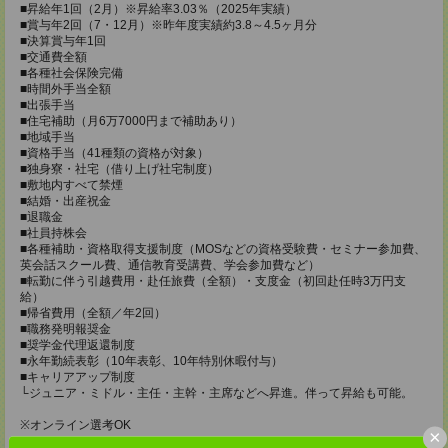
■昇給年1回（2月）※昇給率3.03％（2025年実績）
■賞与年2回（7・12月）※昨年度実績約3.8～4.5ヶ月分
■決算賞与年1回
■交通費全額
■各種社会保険完備
■時間外手当全額
■出張手当
■住宅補助（月6万7000円まで補助あり）
■地域手当
■資格手当（41種類の資格が対象）
■独身寮・社宅（借り上げ社宅制度）
■敷地内すべて禁煙
■結婚・出産祝金
■退職金
■社員持株会
■各種補助・資格取得支援制度（MOSなどの資格受験費・セミナー参加費、
英会話スクール費、通信教育受講費、学会参加費など）
■転勤に伴う引越費用・赴任旅費（全額）・支度金（初回赴任時3万円支
給）
■帰省費用（全額／年2回）
■職務発明報奨金
■奨学金代理返還制度
■永年勤続表彰（10年表彰、10年特別休暇付与）
■キャリアアップ制度
└ジュニア・ミドル・主任・主幹・主席などへ昇進。伴って昇給も可能。
※オンライン選考OK
×