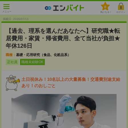
0
メニュー
気になる！
ログイン
掲載日 :2026
/
07
/
13
【過去、理系を選んだあなたへ】研究職★転
居費用・家賃・帰省費用、全て当社が負担★
年休126日
職種：
基礎・応用研究（食品、化粧品系）
正社員
職種未経験OK
土日祝休み！10名以上の大量募集！交通費別途支給
あり！のおしごと