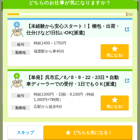
どちらのお仕事が気になりますか？
企業情報
1
/10
株式会社ワールドインテック R＆D事業部
【未経験から安心スタート！】梱包・出荷・
仕分けなど/日払いOK[派遣]
事業内容
時給1400～1750円
上場企業を主体とする研究開発、情報、技術、製造分野の総合コンサルティ
給与
ング・人事コンサルティング・アウトソーシング事業
福渡駅から車40分
勤務地
気になる!
ホームページ
https://en-gage.net/witc_rd/
【単発】呉市広／8／8・9・22・23日＊自動
車ディーラーでの受付・1日でもＯＫ[派遣]
事業所
時給1300円 ・日額：9,100円（時給
給与
東京都港区東新橋2-14-1NBFコモディオ汐留4階
1,300円×7時間）
広駅から徒歩9分
気になる!
勤務地
応募ページへ
スキップ
どちらも気になる！