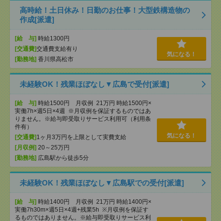
高時給！土日休み！日勤のお仕事！大型鉄構造物の
作成[派遣]
[給 与]
時給1300円
[交通費]
交通費支給有り
気になる！
[勤務地]
香川県高松市
未経験OK！残業ほぼなし▼広島で受付[派遣]
[給 与]
時給1500円 月収例 21万円 時給1500円×
実働7h×週5日×4週 ※月収例を保証するものではあ
りません。※給与即受取りサービス利用可（利用条
件有）
気になる！
[交通費]
1ヶ月3万円を上限として実費支給
[月収例]
20～25万円
[勤務地]
広島駅から徒歩5分
未経験OK！残業ほぼなし▼広島駅での受付[派遣]
[給 与]
時給1400円 月収例 21万円 時給1400円×
実働7h30m×週5日×4週+残業5h ※月収例を保証す
るものではありません。※給与即受取りサービス利