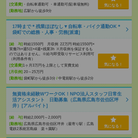
[交通費]
・自転車通勤可 ・車通勤可(駐車場無料)
気になる！
[勤務地]
広駅から徒歩9分
17時まで＊残業ほぼなし▼自転車・バイク通勤OK＊
袋町での総務・人事・労務[派遣]
[給 与]
時給1550円 月収例 22万円 時給1550円×
実働7h×週5日×4週+残業3h ※月収例を保証するも
のではありません。※給与即受取りサービス利用可
（利用条件有）
気になる！
[交通費]
1ヶ月3万円を上限として実費支給
[月収例]
20～25万円
[勤務地]
袋町駅から徒歩3分
/
中電前駅から徒歩2分
無資格未経験WワークOK！NPO法人スタッフ日常生
活アシスタント 日勤募集（広島県広島市佐伯区坪
井）[アルバイト]
[給 与]
時給2,000円～2,000円
[勤務地]
広島県広島市佐伯区坪井（最寄り駅：広島
気になる！
電鉄2系統宮島線 楽々園駅）