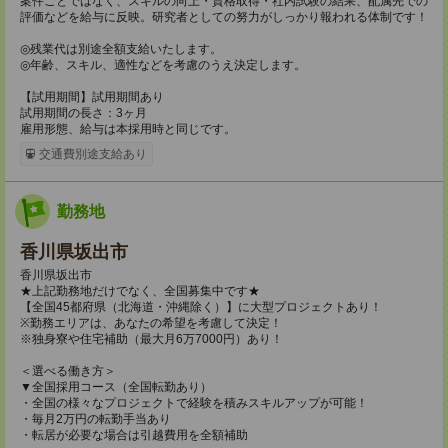
案件ごとではなく、スキルの向上・資格取得・社内試験の結果、配属先での
評価などを給与に反映。研究者としての努力がしっかり報われる体制です！
◎残業代は別途全額支給いたします。
◎年齢、スキル、適性などを考慮のうえ決定します。
【試用期間】試用期間あり
試用期間の長さ：3ヶ月
雇用形態、給与は本採用時と同じです。
交通費別途支給あり
勤務地
香川県坂出市
香川県坂出市
★上記勤務地だけでなく、全国募集中です★
【全国45都府県（北海道・沖縄除く）】に大型プロジェクトあり！
※勤務エリアは、あなたの希望を考慮して決定！
※独身寮や住宅補助（最大月6万7000円）あり！
＜選べる働き方＞
▼全国採用コース（全国転勤あり）
・全国の様々なプロジェクトで経験を積みスキルアップが可能！
・毎月2万円の転勤手当あり
・転居が必要な場合は引越費用を全額補助