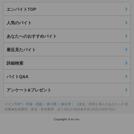
エンバイトTOP
人気のバイト
あなたへのおすすめバイト
最近見たバイト
詳細検索
バイトQ&A
アンケート&プレゼント
バイトTOP
中国・四国
香川県
坂出市
【過去、理系を選んだあなたへ】研
究職★転居費用・家賃・帰省費用、全て当社が負担★年休126日(16047322）
Copyright © en Inc.