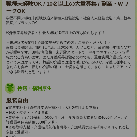
職種未経験OK / 10名以上の大量募集 / 副業・Wワ
ークOK
学歴不問／職種未経験歓迎／業種未経験歓迎／社会人未経験歓迎／第二新卒
歓迎／ブランクOK
※介護業界経験者・社会人経験10年以上の方も歓迎します！
＜未経験者が8割！介護業界が初めての方もご安心ください！＞
前職は金融関係、旅行代理店、土木関係、カフェなど、業界問わず様々な方
が活躍中です。8割が無資格・未経験スタートで、半年でマネジメント管理
職になる方もいます。また介護業界経験者の方でも、重度訪問介護は初めて
という人ばかりです。施設の介護とは違う魅力があるので、介護に従事して
きた方も含め、新しい介護の魅力、大切さを感じて、さらにキャリアアップ
できる環境だと思います！
待遇・福利厚生
服装自由
■賞与年3回 ※昨年度支給実績3回（入社2年目より支給）
■服装・髪型・ネイル自由
■資格手当（介護福祉士5000円／月、介護職員実務者研修4000円／月、介
護職員初任者研修3000円／月）
■資格取得支援（介護職員初任者研修・介護職員実務者研修がそれぞれ会社
負担で受講可）
■昇給