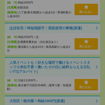
[給 与]
時給2600円
[交通費]
全額支給
気になる！
[勤務地]
八丁堀(東京都)駅から徒歩2分
/
茅場町駅か
ら徒歩6分
ほぼ在宅！時短相談可！英語使用の事務[派遣]
[給 与]
時給2500円＋交
[交通費]
交通費実費支給（当社規定あり）
気になる！
[勤務地]
横浜駅から徒歩10分
/
新高島駅から徒歩3
分
人気イベントも！好きな場所で働けるイベントスタ
ッフ☆来社不要！働いたその日に給料もらえる日払
い/T1[アルバイト]
[給 与]
日給13,000円～
[勤務地]
東京都千代田区外神田（最寄り駅：秋葉原
気になる！
駅）
大田区！軽作業！時給1800円[派遣]