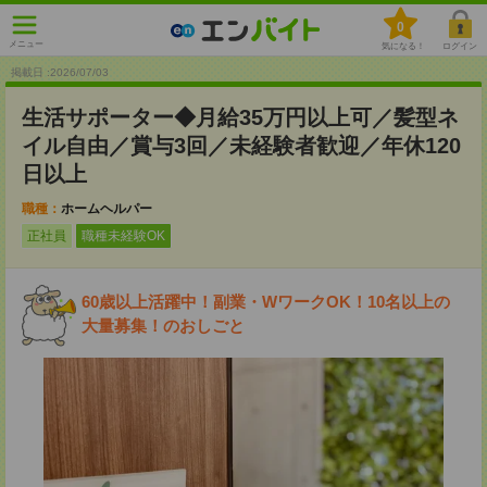
0
メニュー
気になる！
ログイン
掲載日 :2026
/
07
/
03
生活サポーター◆月給35万円以上可／髪型ネ
イル自由／賞与3回／未経験者歓迎／年休120
日以上
職種：
ホームヘルパー
正社員
職種未経験OK
60歳以上活躍中！副業・WワークOK！10名以上の
大量募集！のおしごと