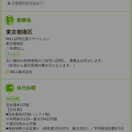
交通費別途支給あり
勤務地
東京都港区
WiLL訪問介護ステーション
東京都港区
◇ 転勤なし
アクセス
主に都内の利用者様のご自宅へ訪問し、業務をお任せします。
（自宅から直行直帰の働き方となります。）
WiLL株式会社
休日休暇
休日休暇
完全週休2日制
【正社員】
■完全週休2日制（シフト制）
※年間休日120～最大154日可能
※週3日休みも可能
■有給休暇※法定通り（初年度10日付与、最大20日）／平均取得日数8.5日