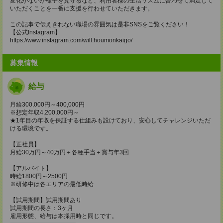
変化がないか様子を見守るなど、利用者様の生活リズムに合わせて満足して
いただくことを一番に支援を行わせていただきます。
この記事で伝えきれない職場の雰囲気は是非SNSをご覧ください！
【公式Instagram】
https://www.instagram.com/will.houmonkaigo/
募集情報
給与
月給300,000円～400,000円
※想定年収4,200,000円～
★1年目の年収を保証する仕組みも設けており、安心してチャレンジいただ
ける環境です。
【正社員】
月給30万円～40万円＋各種手当＋賞与年3回
【アルバイト】
時給1800円～2500円
※研修中は各エリアの最低時給
【試用期間】試用期間あり
試用期間の長さ：3ヶ月
雇用形態、給与は本採用時と同じです。