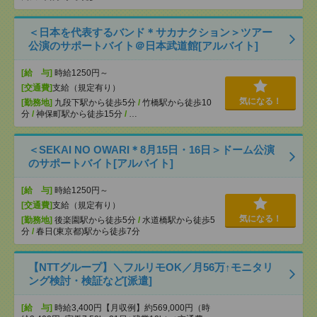
＜日本を代表するバンド＊サカナクション＞ツアー
公演のサポートバイト＠日本武道館[アルバイト]
[給 与]
時給1250円～
[交通費]
支給（規定有り）
気になる！
[勤務地]
九段下駅から徒歩5分
/
竹橋駅から徒歩10
分
/
神保町駅から徒歩15分
/
…
＜SEKAI NO OWARI＊8月15日・16日＞ドーム公演
のサポートバイト[アルバイト]
[給 与]
時給1250円～
[交通費]
支給（規定有り）
気になる！
[勤務地]
後楽園駅から徒歩5分
/
水道橋駅から徒歩5
分
/
春日(東京都)駅から徒歩7分
【NTTグループ】＼フルリモOK／月56万↑モニタリ
ング検討・検証など[派遣]
[給 与]
時給3,400円【月収例】約569,000円（時