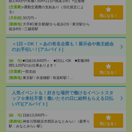
給3,400円×実働7.50h×21日+残業10h）+交通費
[交通費]
○通勤交通費の支給あり（当社規定によ
る）
気になる！
[月収例]
30万円～
[勤務地]
大手町(東京都)駅から徒歩2分
/
東京駅から
徒歩8分
/
三越前駅
＜1日～OK！＞あの有名企業も！展示会や株主総会
のお手伝い！[アルバイト]
[給 与]
■日給16,840円～ ■日払いOK ■実働3時
間5,120円のお仕事あります！
[交通費]
一部支給
気になる！
[勤務地]
東京駅
/
水道橋駅
/
有楽町駅
/
…
人気イベントも！好きな場所で働けるイベントスタ
ッフ☆来社不要！働いたその日に給料もらえる日払
い/T1[アルバイト]
[給 与]
日給13,000円～
[勤務地]
神奈川県横浜市西区みなとみらい（最寄り
気になる！
駅：みなとみらい駅）