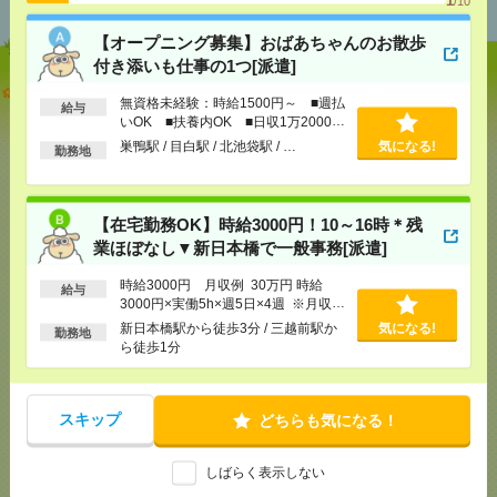
/10
【オープニング募集】おばあちゃんのお散歩
付き添いも仕事の1つ[派遣]
【オープニング募集】おばあちゃんのお散歩付き添
無資格未経験：時給1500円～ ■週払
いも仕事の1つ[派遣]
給与
いOK ■扶養内OK ■日収1万2000円
以上
巣鴨駅 / 目白駅 / 北池袋駅 / …
気になる!
勤務地
[給 与]
無資格未経験：時給1500円～ ■週払い
OK ■扶養内OK ■日収1万2000円以上
[交通費]
交通費全額支給
気になる！
[勤務地]
巣鴨駅
/
目白駅
/
北池袋駅
/
…
【在宅勤務OK】時給3000円！10～16時＊残
業ほぼなし▼新日本橋で一般事務[派遣]
【在宅勤務OK】時給3000円！10～16時＊残業ほぼな
時給3000円 月収例 30万円 時給
給与
し▼新日本橋で一般事務[派遣]
3000円×実働5h×週5日×4週 ※月収例
を保証するものではありません。※給
新日本橋駅から徒歩3分 / 三越前駅か
気になる!
勤務地
[給 与]
時給3000円 月収例 30万円 時給3000円×
与即受取りサービス利用可（利用条件
ら徒歩1分
実働5h×週5日×4週 ※月収例を保証するものではあ
有）
りません。※給与即受取りサービス利用可（利用条
件有）
[交通費]
1ヶ月3万円を上限として実費支給
スキップ
気になる！
どちらも気になる！
[月収例]
30万円～
[勤務地]
新日本橋駅から徒歩3分
/
三越前駅から徒
しばらく表示しない
歩1分