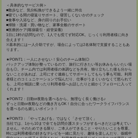
＜具体的なサービス例＞
■散歩など、気分転換ができるよう一緒に外出
■寝ている間の寝返りサポート、寝苦しくないかのチェック
■食事や入浴など、身の回りのお手伝い
■掃除・洗濯・買い物など、家事全般のサポート
■医療的ケア(喀痰吸引・経管栄養)
1日に1軒の訪問なので、1人でも慌てず対応OK。じっくり利用者様に向き
合えます！
※基本的には一人介助ですが、場合によっては2名体制で支援することもあ
ります。
★POINT1：一人にさせない！安心のチーム体制◎
バックアップ体制が整っているので、旅行に行きたい等お休みもらいたい場
合も◎。チーム内では利用者様の体調などを共有。独り立ちした後も分から
ないことがあれば、上司にすぐ連絡してサポートしてもらう事も可能。利用
者様とのコミュニケーションで悩んだり、仕事がうまくいかなくて怒られて
も、上司が相談に乗ったり利用者様へお話したりと細かくフォローに入って
くれます！
★POINT2：日勤or夜勤を選べるから、無理なく長く働ける♪
ずっと日勤or夜勤などの働き方もOK！自分に合ったワークライフバランス
を選べるのも嬉しいポイント！
★POINT3：「やってあげる」ではなく「させて頂く」
当社では、1から10まで全てを訪問介護スタッフがするべきだとは考えてい
ません。そのためできる限り、ご本人ができること・やりたいことを尊重。
時には利用者様の好きなテレビを一緒に見たり、趣味を楽しんだり、仮眠中