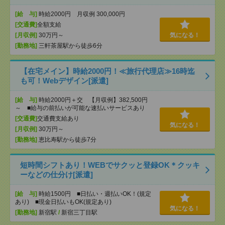
[給 与]
時給2000円 月収例 300,000円
[交通費]
全額支給
[月収例]
30万円～
気になる！
[勤務地]
三軒茶屋駅から徒歩6分
【在宅メイン】時給2000円！≪旅行代理店≫16時迄
も可！Webデザイン[派遣]
[給 与]
時給2000円＋交 【月収例】382,500円
～ ■給与の前払いが可能な速払いサービスあり
[交通費]
交通費支給あり
気になる！
[月収例]
30万円～
[勤務地]
恵比寿駅から徒歩7分
短時間シフトあり！WEBでサクッと登録OK＊クッキ
ーなどの仕分け[派遣]
[給 与]
時給1500円 ■日払い・週払いOK！(規定
あり) ■現金日払いもOK(規定あり)
気になる！
[勤務地]
新宿駅
/
新宿三丁目駅