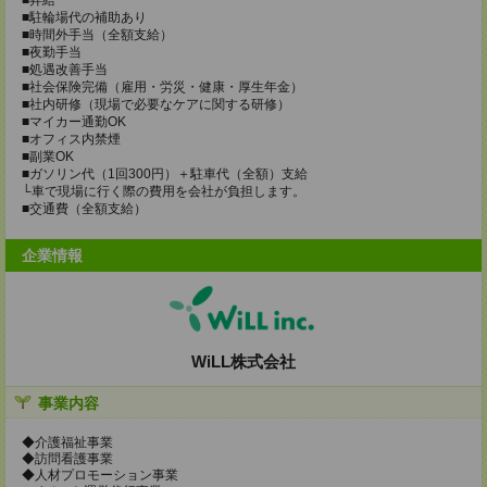
■駐輪場代の補助あり
■時間外手当（全額支給）
■夜勤手当
■処遇改善手当
■社会保険完備（雇用・労災・健康・厚生年金）
■社内研修（現場で必要なケアに関する研修）
■マイカー通勤OK
■オフィス内禁煙
■副業OK
■ガソリン代（1回300円）＋駐車代（全額）支給
└車で現場に行く際の費用を会社が負担します。
■交通費（全額支給）
企業情報
WiLL株式会社
事業内容
◆介護福祉事業
◆訪問看護事業
◆人材プロモーション事業