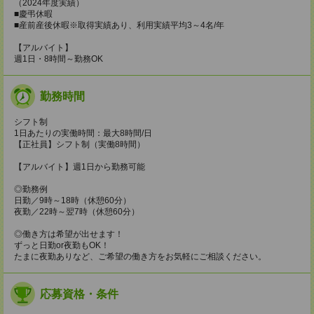
（2024年度実績）
■慶弔休暇
■産前産後休暇※取得実績あり、利用実績平均3～4名/年
【アルバイト】
週1日・8時間～勤務OK
勤務時間
シフト制
1日あたりの実働時間：最大8時間/日
【正社員】シフト制（実働8時間）
【アルバイト】週1日から勤務可能
◎勤務例
日勤／9時～18時（休憩60分）
夜勤／22時～翌7時（休憩60分）
◎働き方は希望が出せます！
ずっと日勤or夜勤もOK！
たまに夜勤ありなど、ご希望の働き方をお気軽にご相談ください。
応募資格・条件