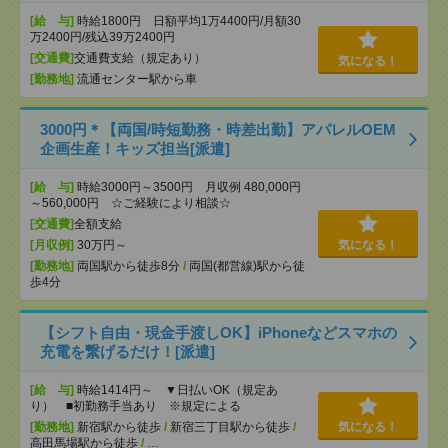
[給 与]
時給1800円 日額平均1万4400円/月額30
万2400円/残込39万2400円
[交通費]
交通費支給（規定あり）
気になる！
[勤務地]
流通センター駅から車
3000円＊【両国/時短勤務・時差出勤】アパレルOEM
企画生産！キッズ担当[派遣]
[給 与]
時給3000円～3500円 月収例 480,000円
～560,000円 ☆ご経験により相談☆
[交通費]
全額支給
[月収例]
30万円～
気になる！
[勤務地]
両国駅から徒歩8分
/
両国(都営線)駅から徒
歩4分
【シフト自由・現金手渡しOK】iPhoneなどスマホの
充電を繋げるだけ！[派遣]
[給 与]
時給1414円～ ▼日払いOK（規定あ
り） ■初勤務手当あり ※規定による
[勤務地]
新宿駅から徒歩
/
新宿三丁目駅から徒歩
/
気になる！
高田馬場駅から徒歩
/
…