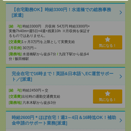
【在宅勤務OK】時給3300円！水道橋での総務事務
[派遣]
[給 与]
時給3300円 月収例 54万円 時給3300円×
実働7h40m×週5日×4週+残業10h ※月収例を保証す
るものではありません。
[交通費]
1ヶ月3万円を上限として実費支給
気になる！
[月収例]
30万円～
[勤務地]
水道橋駅から徒歩7分
/
九段下駅から徒歩4
分
/
飯田橋駅
完全在宅で16時まで！英語&日本語＼EC運営サポー
ト／[派遣]
[給 与]
時給2450円＋交
[交通費]
出社時の通勤交通費支給
気になる！
[勤務地]
六本木駅から徒歩3分
時給2600円＊ほぼ在宅！週3～4日＆16時迄OK！補助
金申請のサポート業務[派遣]