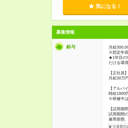
気になる！
募集情報
給与
月給300,0
※想定年収4
★1年目
だける環
【正社員
月給30万
【アルバ
時給1800
※研修中
【試用期
試用期間の
雇用形態
交通費別