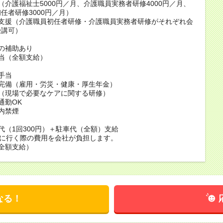
（介護福祉士5000円／月、介護職員実務者研修4000円／月、
任者研修3000円／月）
得支援（介護職員初任者研修・介護職員実務者研修がそれぞれ会
受講可）
の補助あり
当（全額支給）
手当
険完備（雇用・労災・健康・厚生年金）
修（現場で必要なケアに関する研修）
通勤OK
内禁煙
代（1回300円）＋駐車代（全額）支給
場に行く際の費用を会社が負担します。
全額支給）
なる！