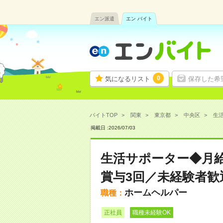
エン派遣
エン バイト
0
気になるリスト
保存した希
バイトTOP
関東
東京都
中央区
生活
掲載日 :
2026
/
07
/
03
生活サポーター◆月給
賞与3回／未経験者歓
ホームヘルパー
職種：
正社員
職種未経験OK