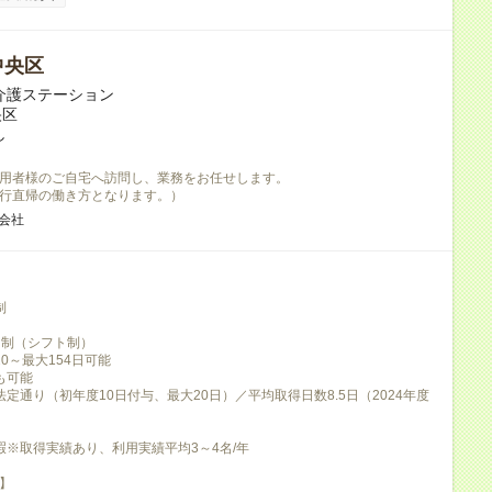
中央区
問介護ステーション
央区
し
用者様のご自宅へ訪問し、業務をお任せします。
行直帰の働き方となります。）
式会社
制
日制（シフト制）
0～最大154日可能
も可能
法定通り（初年度10日付与、最大20日）／平均取得日数8.5日（2024年度
暇※取得実績あり、利用実績平均3～4名/年
】