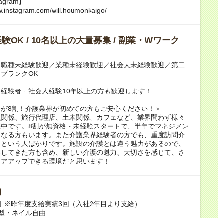
agram】
w.instagram.com/will.houmonkaigo/
験OK / 10名以上の大量募集 / 副業・Wワーク
／職種未経験歓迎／業種未経験歓迎／社会人未経験歓迎／第二
ブランクOK
経験者・社会人経験10年以上の方も歓迎します！
者が8割！介護業界が初めての方もご安心ください！＞
融関係、旅行代理店、土木関係、カフェなど、業界問わず様々
躍中です。8割が無資格・未経験スタートで、半年でマネジメン
になる方もいます。また介護業界経験者の方でも、重度訪問介
てという人ばかりです。施設の介護とは違う魅力があるので、
事してきた方も含め、新しい介護の魅力、大切さを感じて、さ
リアアップできる環境だと思います！
由
回 ※昨年度支給実績3回（入社2年目より支給）
型・ネイル自由