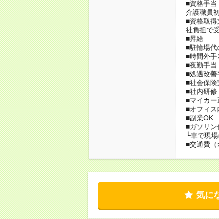
■資格手当
介護職員初
■資格取
社負担で
■昇給
■駐輪場代
■時間外手
■夜勤手当
■処遇改善
■社会保
■社内研
■マイカー
■オフィス
■副業OK
■ガソリン
└車で現
■交通費（
気に