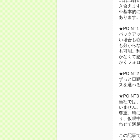
1日に1軒
き合えま
※基本的
あります
★POIN
バックア
い場合も
も分から
も可能。
かなくて
かくフォ
★POIN
ずっと日勤
スを選べ
★POIN
当社では、
いません
尊重。時
り、仮眠
わせて満
この記事で