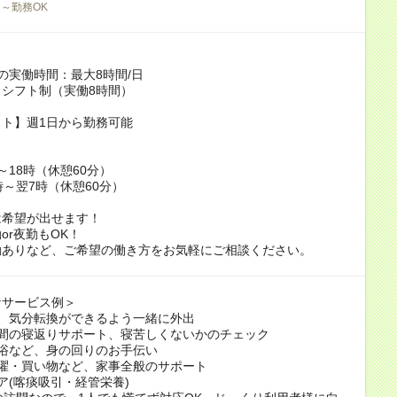
間～勤務OK
の実働時間：最大8時間/日
シフト制（実働8時間）
ト】週1日から勤務可能
～18時（休憩60分）
時～翌7時（休憩60分）
は希望が出せます！
or夜勤もOK！
勤ありなど、ご希望の働き方をお気軽にご相談ください。
なサービス例＞
ど、気分転換ができるよう一緒に外出
る間の寝返りサポート、寝苦しくないかのチェック
浴など、身の回りのお手伝い
洗濯・買い物など、家事全般のサポート
ア(喀痰吸引・経管栄養)