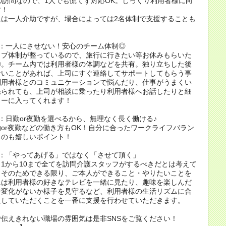
の訪問なので、1人でも慌てず対応OK。じっくり利用者様に向
す！
には一人介助ですが、場合によっては2名体制で支援することも
。
T1：一人にさせない！安心のチーム体制◎
ップ体制が整っているので、旅行に行きたい等お休みもらいた
◎。チーム内では利用者様の体調などを共有。独り立ちした後
ないことがあれば、上司にすぐ連絡してサポートしてもらう事
利用者様とのコミュニケーションで悩んだり、仕事がうまくい
怒られても、上司が相談に乗ったり利用者様へお話したりと細
ローに入ってくれます！
T2：日勤or夜勤を選べるから、無理なく長く働ける♪
or夜勤などの働き方もOK！自分に合ったワークライフバラン
るのも嬉しいポイント！
T3：「やってあげる」ではなく「させて頂く」
1から10まで全てを訪問介護スタッフがするべきだとは考えて
。そのためできる限り、ご本人ができること・やりたいことを
には利用者様の好きなテレビを一緒に見たり、趣味を楽しんだ
中変化がないか様子を見守るなど、利用者様の生活リズムに合
足していただくことを一番に支援を行わせていただきます。
伝えきれない職場の雰囲気は是非SNSをご覧ください！