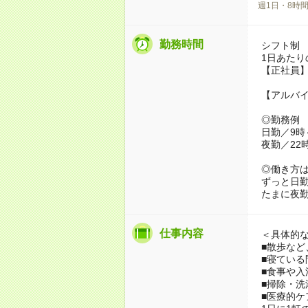
週1日・8時
勤務時間
シフト制
1日あたり
【正社員】
【アルバイ
◎勤務例
日勤／9時
夜勤／22
◎働き方
ずっと日勤
たまに夜
仕事内容
＜具体的
■散歩な
■寝てい
■食事や入
■掃除・
■医療的ケ