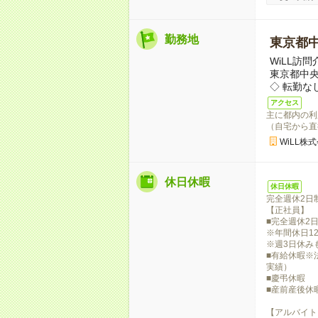
勤務地
東京都
WiLL訪
東京都中
◇ 転勤な
アクセス
主に都内の利
（自宅から直
WiLL株
休日休暇
休日休暇
完全週休2日
【正社員】
■完全週休2
※年間休日12
※週3日休み
■有給休暇※
実績）
■慶弔休暇
■産前産後休
【アルバイト