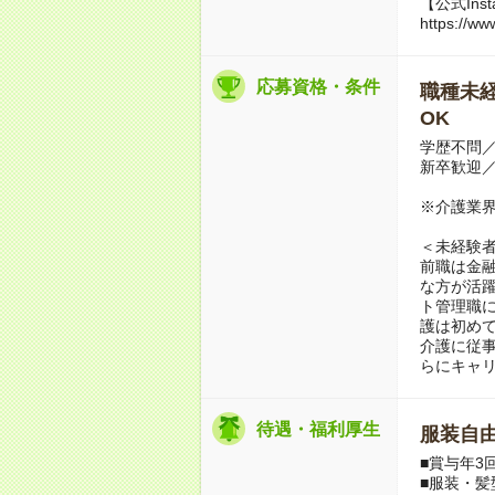
【公式Inst
https://ww
応募資格・条件
職種未経
OK
学歴不問
新卒歓迎／
※介護業界
＜未経験
前職は金
な方が活
ト管理職
護は初め
介護に従
らにキャ
待遇・福利厚生
服装自
■賞与年3
■服装・髪