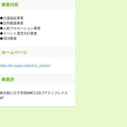
事業内容
◆介護福祉事業
◆訪問看護事業
◆人材プロモーション事業
◆イベント運営代行事業
◆SES事業
ホームページ
https://en-gage.net/will-b_career/
事業所
東京都八王子市明神町2-20-7アクトプレイス
4F