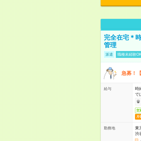
完全在宅＊時
管理
派遣
職種未経験O
急募！【
時
給与
で
交
月
東
勤務地
渋