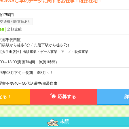
OKAWA〇本のデータに関するお仕事！ほぼ在宅！
1750円
交通費別途支給あり
全額支給
通費
京都千代田区
田橋駅から徒歩3分
/
九段下駅から徒歩7分
【大手出版社】出版事業・ゲーム事業・アニメ・映像事業
:00～18:00(実働7時間 休憩1時間)
026年08月下旬～長期 ※8月～！
歴書不要
/
40～50代活躍中
/
服装自由
なる！
応募する
詳
未読