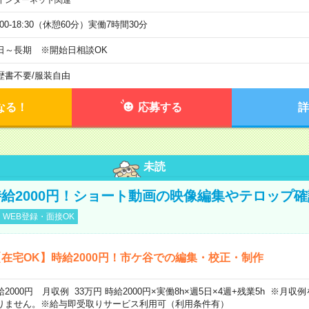
インターネット関連
:00-18:30（休憩60分）実働7時間30分
日～長期 ※開始日相談OK
歴書不要
/
服装自由
なる！
応募する
詳
未読
給2000円！ショート動画の映像編集やテロップ確
WEB登録・面接OK
在宅OK】時給2000円！市ケ谷での編集・校正・制作
給2000円 月収例 33万円 時給2000円×実働8h×週5日×4週+残業5h ※月
りません。※給与即受取りサービス利用可（利用条件有）