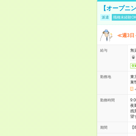
【オープニン
派遣
職種未経験O
≪週3日
無
給与
交
東
勤務地
巣
9:
勤務時間
夜
残
望
【
期間