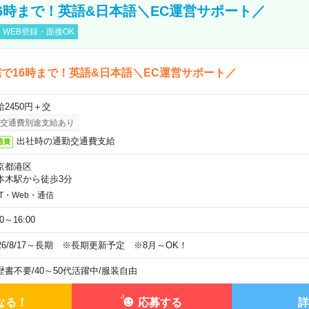
6時まで！英語&日本語＼EC運営サポート／
WEB登録・面接OK
で16時まで！英語&日本語＼EC運営サポート／
給2450円＋交
交通費別途支給あり
出社時の通勤交通費支給
通費
京都港区
本木駅から徒歩3分
IT・Web・通信
00～16:00
026/8/17～長期 ※長期更新予定 ※8月～OK！
歴書不要
/
40～50代活躍中
/
服装自由
なる！
応募する
詳