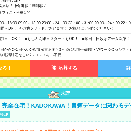
京都千代田区
葉原駅
/
神保町駅
/
麹町駅
/
…
オフィス・学校など
:00～18:00 09:00～13:00 20:00～24：00 22：00～31:00 20:00～24：00 2
時間～OK！ その他シフトもございます！ お気軽にご相談ください！
短1日～OK！ ■もちろん即日スタートもOK！ ■曜日・日数はアナタ次第！
1日からOK
/
日払いOK
/
履歴書不要
/
40～50代活躍中
/
副業・WワークOK
/
シフト
集
/
電話対応なし
/
パソコンスキル不要
なる！
応募する
詳
未読
円＊完全在宅！KADOKAWA！書籍データに関わる
接OK