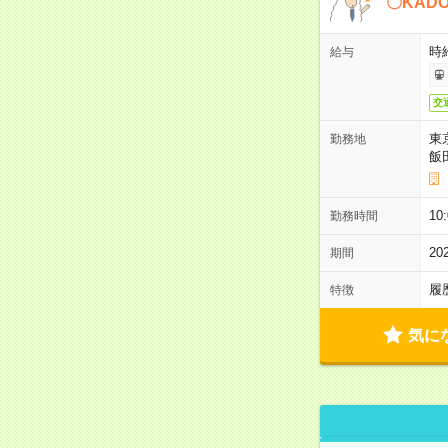
〇KAD
時給
給与
交
東
勤務地
飯
10
勤務時間
2
期間
履
特徴
気に