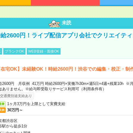
未読
給2600円！ライブ配信アプリ会社でクリエイテ
K
ブランクOK
WEB登録・面接OK
在宅OK】未経験OK！時給2600円！渋谷での編集・校正・制
給2600円 月収例 41万円 時給2600円×実働7h30m×週5日×4週+残業10h
はありません。※給与即受取りサービス利用可（利用条件有）
交通費別途支給あり
1ヶ月3万円を上限として実費支給
通費
30万円～
収例
京都渋谷区
谷駅から徒歩1分