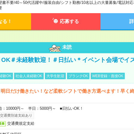
歴書不要
/
40～50代活躍中
/
服装自由
/
シフト勤務
/
10名以上の大量募集
/
電話対応
要
なる！
応募する
詳
未読
～OK＃未経験歓迎！＃日払い＊イベント会場でイ
経験OK
社会人未経験OK
大学生歓迎
ブランクOK
WEB登録・面接OK
ら明日だけ働きたい！など柔軟シフトで働き方選べます！早く
給：10000円～ 半日：5000円～ ■日払いOK！
交通費別途支給あり
交通費規定支給
通費