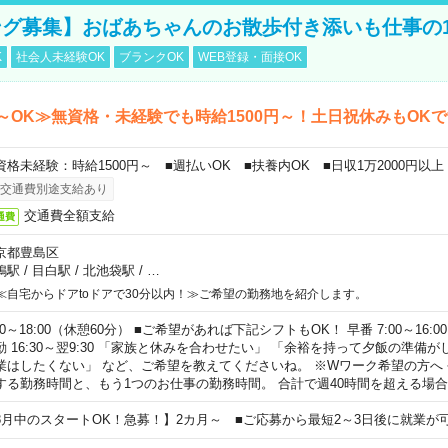
グ募集】おばあちゃんのお散歩付き添いも仕事の
K
社会人未経験OK
ブランクOK
WEB登録・面接OK
～OK≫無資格・未経験でも時給1500円～！土日祝休みもOK
資格未経験：時給1500円～ ■週払いOK ■扶養内OK ■日収1万2000円以上
交通費別途支給あり
交通費全額支給
通費
京都豊島区
鴨駅
/
目白駅
/
北池袋駅
/
…
≪自宅からドアtoドアで30分以内！≫ご希望の勤務地を紹介します。
00～18:00（休憩60分） ■ご希望があれば下記シフトもOK！ 早番 7:00～16:00 遅
勤 16:30～翌9:30 「家族と休みを合わせたい」 「余裕を持って夕飯の準備
業はしたくない」 など、ご希望を教えてくださいね。 ※Wワーク希望の方へ
する勤務時間と、もう1つのお仕事の勤務時間。 合計で週40時間を超える場
8月中のスタートOK！急募！】2カ月～ ■ご応募から最短2～3日後に就業が