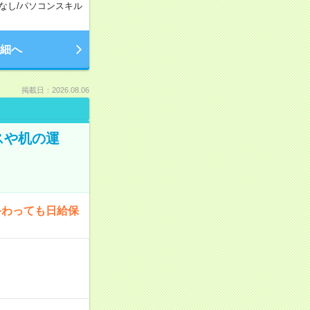
なし
/
パソコンスキル
細へ
掲載日：2026.08.06
スや机の運
終わっても日給保