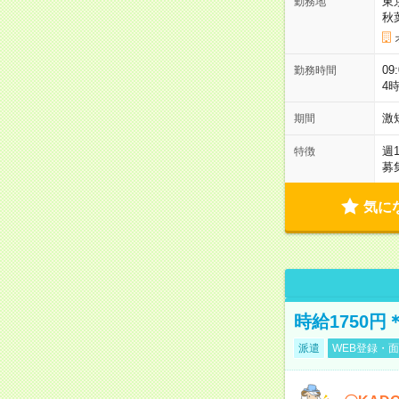
東
勤務地
秋
09
勤務時間
4
激
期間
週
特徴
募
気に
時給1750
派遣
WEB登録・面