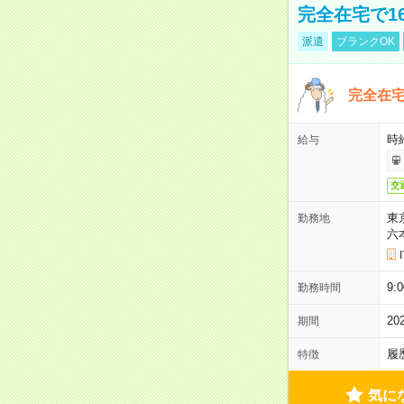
完全在宅で1
派遣
ブランクOK
完全在宅
時
給与
交
東
勤務地
六
9:
勤務時間
2
期間
履
特徴
気に