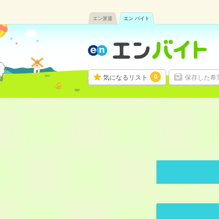
エン派遣
エン バイト
0
気になるリスト
保存した希