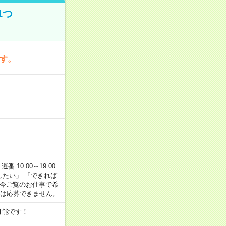
1つ
です。
番 10:00～19:00
がしたい」 「できれば
 今ご覧のお仕事で希
合は応募できません。
可能です！