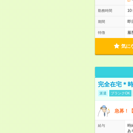
10
勤務時間
即
期間
履
特徴
気に
完全在宅＊時
派遣
ブランクOK
急募！【
時
給与
あ