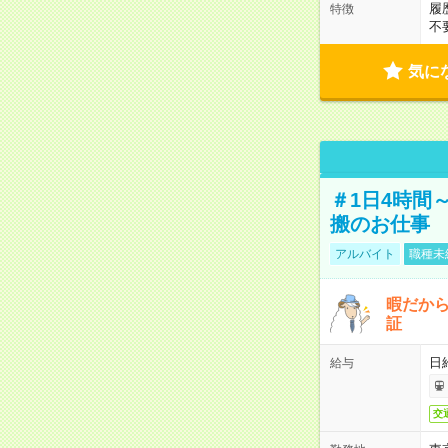
履
特徴
不
気に
＃1日4時間
搬のお仕事
アルバイト
職種未
暇だか
証
日
給与
交