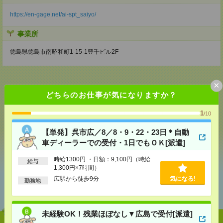
https://en-gage.net/ai-spt_saiyo/
事業所
徳島県徳島市南昭和町1-15-1豊千ビル2F
×
どちらのお仕事が気になりますか？
応募ページへ
1
/10
【単発】呉市広／8／8・9・22・23日＊自動
気になる！
車ディーラーでの受付・1日でもＯＫ[派遣]
時給1300円 ・日額：9,100円（時給
給与
1,300円×7時間）
あなたの閲覧履歴からの
広駅から徒歩9分
気になる!
勤務地
おすすめ
未経験OK！残業ほぼなし▼広島で受付[派遣]