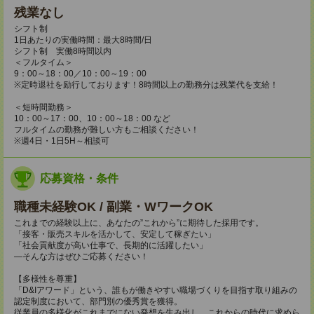
残業なし
シフト制
1日あたりの実働時間：最大8時間/日
シフト制 実働8時間以内
＜フルタイム＞
9：00～18：00／10：00～19：00
※定時退社を励行しております！8時間以上の勤務分は残業代を支給！
＜短時間勤務＞
10：00～17：00、10：00～18：00 など
フルタイムの勤務が難しい方もご相談ください！
※週4日・1日5H～相談可
応募資格・条件
職種未経験OK / 副業・WワークOK
これまでの経験以上に、あなたの”これから”に期待した採用です。
「接客・販売スキルを活かして、安定して稼ぎたい」
「社会貢献度が高い仕事で、長期的に活躍したい」
―そんな方はぜひご応募ください！
【多様性を尊重】
「D&Iアワード」という、誰もが働きやすい職場づくりを目指す取り組みの
認定制度において、部門別の優秀賞を獲得。
従業員の多様化がこれまでにない発想を生み出し、これからの時代に求めら