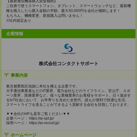
【最新通信機器購⼊資⾦補助】
ご自身で使うスマートフォン、タブレット、スマートウォッチなど、最新機
種を購入したら購入金額の半額、最大30,000円を会社が補助します！
もちろん、機種変更、新規購入は問いません！
※社内規定あり
企業情報
株式会社コンタクトサポート
事業内容
東京都豊島区池袋に本社を構える企業です。
大手通信事業者などのIT業界、電力会社などのライフライン、官公庁、スポ
ーツ業界、医療業界など、様々な業種業界のお客様をサポート。日々進歩す
るIoT社会において、お年寄りを含めた全世代、誰もが便利で快適な生活、
スマートライフを送ることができるよう貢献する会社を目指しております。
▼▼会社のHPも是非ご覧ください▼▼
企業ページ： https://ai-spt.jp/
採用ページ： https://ai-recruit.jp/
ホームページ