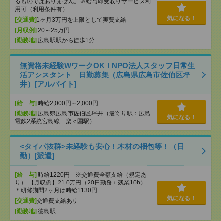
るものではありません。※給与即受取りサービス利
用可（利用条件有）
気になる！
[交通費]
1ヶ月3万円を上限として実費支給
[月収例]
20～25万円
[勤務地]
広島駅駅から徒歩1分
無資格未経験WワークOK！NPO法人スタッフ日常生
活アシスタント 日勤募集（広島県広島市佐伯区坪
井）[アルバイト]
[給 与]
時給2,000円～2,000円
[勤務地]
広島県広島市佐伯区坪井（最寄り駅：広島
気になる！
電鉄2系統宮島線 楽々園駅）
<タイパ抜群>未経験も安心！木材の梱包等！（日
勤）[派遣]
[給 与]
時給1220円 ※交通費全額支給（規定あ
り） 【月収例】21.0万円（20日勤務＋残業10h）
＊研修期間2ヶ月は時給1130円
気になる！
[交通費]
交通費支給あり
[勤務地]
徳島駅