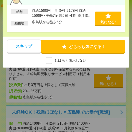
【単発】呉市広／8／8・9・22・23日＊自動車ディー
ラーでの受付・1日でもＯＫ[派遣]
時給1500円 月収例 21万円 時給
給与
1500円×実働7h×週5日×4週 ※月収例
を保証するものではありません。※給
[給 与]
時給1300円 ・日額：9,100円（時給1,300
広島駅から徒歩5分
気になる!
勤務地
与即受取りサービス利用可（利用条件
円×7時間）
有）
[交通費]
・自転車通勤可 ・車通勤可(駐車場無料)
気になる！
[勤務地]
広駅から徒歩9分
スキップ
どちらも気になる！
未経験OK！残業ほぼなし▼広島で受付[派遣]
しばらく表示しない
[給 与]
時給1500円 月収例 21万円 時給1500円×
実働7h×週5日×4週 ※月収例を保証するものではあ
りません。※給与即受取りサービス利用可（利用条
件有）
気になる！
[交通費]
1ヶ月3万円を上限として実費支給
[月収例]
20～25万円
[勤務地]
広島駅から徒歩5分
未経験OK！残業ほぼなし▼広島駅での受付[派遣]
[給 与]
時給1400円 月収例 21万円 時給1400円×
実働7h30m×週5日×4週+残業5h ※月収例を保証す