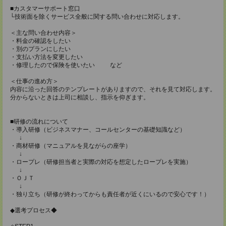
■カスタマーサポート窓⼝
└技術⾯を除くサービス全般に関する問い合わせに対応します。
＜主な問い合わせ内容＞
・料⾦の確認をしたい
・別のプランにしたい
・⽀払い⽅法を変更したい
・修理したので保険を使いたい など
＜仕事の進め方＞
内容に沿った回答のテンプレートがありますので、それを⾒て対応します。
分からないときは上司に相談し、指⽰を仰ぎます。
■研修の流れについて
・導入研修（ビジネスマナー、コールセンターの基礎知識など）
↓
・商材研修（マニュアルを見ながらの座学）
↓
・ロープレ（研修担当者と実際の対応を想定したロープレを実施）
↓
・ＯＪＴ
↓
・独り立ち（研修が終わってからも責任者が近くにいるので安心です！）
◆選考プロセス◆