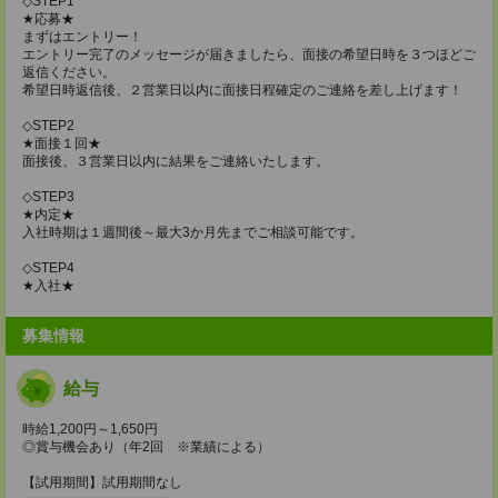
◇STEP1
★応募★
まずはエントリー！
エントリー完了のメッセージが届きましたら、面接の希望日時を３つほどご
返信ください。
希望日時返信後、２営業日以内に面接日程確定のご連絡を差し上げます！
◇STEP2
★面接１回★
面接後、３営業日以内に結果をご連絡いたします。
◇STEP3
★内定★
入社時期は１週間後～最大3か月先までご相談可能です。
◇STEP4
★入社★
募集情報
給与
時給1,200円～1,650円
◎賞与機会あり（年2回 ※業績による）
【試用期間】試用期間なし