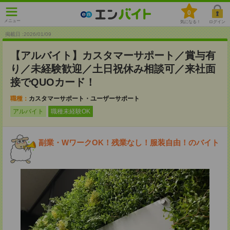
0
メニュー
気になる！
ログイン
掲載日 :2026
/
01
/
09
【アルバイト】カスタマーサポート／賞与有
り／未経験歓迎／土日祝休み相談可／来社面
接でQUOカード！
職種：
カスタマーサポート・ユーザーサポート
アルバイト
職種未経験OK
副業・WワークOK！残業なし！服装自由！のバイト