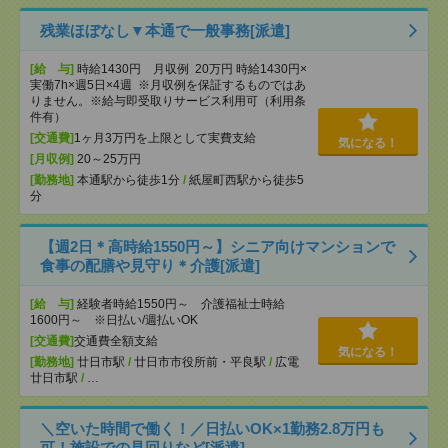
残業ほぼなし▼本通で一般事務[派遣]
[給 与]
時給1430円 月収例 20万円 時給1430円×
実働7h×週5日×4週 ※月収例を保証するものではあ
りません。※給与即受取りサービス利用可（利用条
件有）
[交通費]
1ヶ月3万円を上限として実費支給
気になる！
[月収例]
20～25万円
[勤務地]
本通駅から徒歩1分
/
紙屋町西駅から徒歩5
分
【週2日＊高時給1550円～】シニア向けマンションで
食事の配膳や見守り＊介護[派遣]
[給 与]
経験者時給1550円～ 介護福祉士時給
1600円～ ※日払い/週払いOK
[交通費]
交通費全額支給
気になる！
[勤務地]
廿日市駅
/
廿日市市役所前・平良駅
/
広電
廿日市駅
/
…
＼空いた時間で働く！／日払いOK×1勤務2.8万円も
可！施設での見回りなど[派遣]