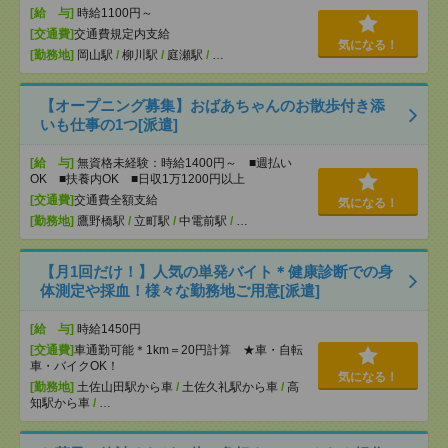
[給 与]
時給1100円～
[交通費]
交通費規定内支給
気になる！
[勤務地]
岡山駅
/
柳川駅
/
庭瀬駅
/
…
【オープニング募集】おばあちゃんのお散歩付き添
いも仕事の1つ[派遣]
[給 与]
無資格未経験：時給1400円～ ■週払い
OK ■扶養内OK ■日収1万1200円以上
[交通費]
交通費全額支給
気になる！
[勤務地]
鷹野橋駅
/
立町駅
/
中電前駅
/
…
【月1回だけ！】人気の単発バイト＊健康診断での身
体測定や採血！様々な勤務地ご用意[派遣]
[給 与]
時給1450円
[交通費]
車通勤可能＊1km＝20円計算 ★車・自転
車・バイクOK！
気になる！
[勤務地]
土佐山田駅から車
/
土佐久礼駅から車
/
高
知駅から車
/
…