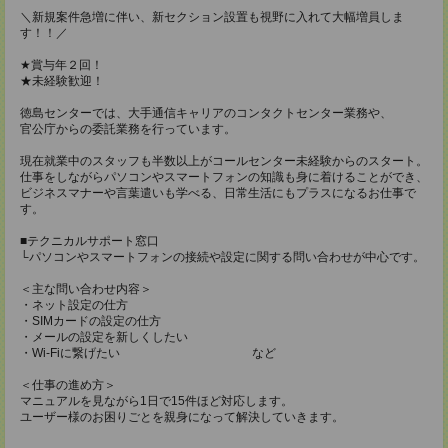
＼新規案件急増に伴い、新セクション設置も視野に入れて大幅増員しま
す！！／
★賞与年２回！
★未経験歓迎！
徳島センターでは、大手通信キャリアのコンタクトセンター業務や、
官公庁からの委託業務を行っています。
現在就業中のスタッフも半数以上がコールセンター未経験からのスタート。
仕事をしながらパソコンやスマートフォンの知識も身に着けることができ、
ビジネスマナーや言葉遣いも学べる、日常生活にもプラスになるお仕事で
す。
■テクニカルサポート窓⼝
└パソコンやスマートフォンの接続や設定に関する問い合わせが中心です。
＜主な問い合わせ内容＞
・ネット設定の仕⽅
・SIMカードの設定の仕⽅
・メールの設定を新しくしたい
・Wi-Fiに繋げたい など
＜仕事の進め⽅＞
マニュアルを⾒ながら1⽇で15件ほど対応します。
ユーザー様のお困りごとを親⾝になって解決していきます。