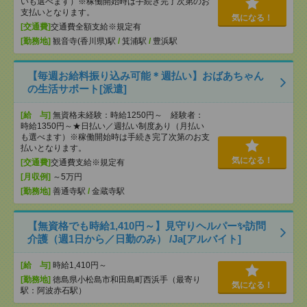
いも選べます）※稼働開始時は手続き完了次第のお
支払いとなります。
気になる！
[交通費]
交通費全額支給※規定有
[勤務地]
観音寺(香川県)駅
/
箕浦駅
/
豊浜駅
【毎週お給料振り込み可能＊週払い】おばあちゃん
の生活サポート[派遣]
[給 与]
無資格未経験：時給1250円～ 経験者：
時給1350円～★日払い／週払い制度あり（月払い
も選べます）※稼働開始時は手続き完了次第のお支
払いとなります。
気になる！
[交通費]
交通費支給※規定有
[月収例]
～5万円
[勤務地]
善通寺駅
/
金蔵寺駅
【無資格でも時給1,410円～】見守りヘルパー✨訪問
介護（週1日から／日勤のみ） /Ja[アルバイト]
[給 与]
時給1,410円～
[勤務地]
徳島県小松島市和田島町西浜手（最寄り
気になる！
駅：阿波赤石駅）