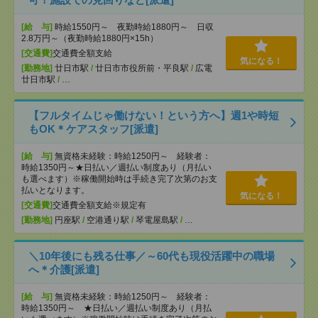
[給 与]
時給1550円～ 夜勤時給1880円～ 日収
2.8万円～（夜勤時給1880円×15h）
[交通費]
交通費全額支給
気になる！
[勤務地]
廿日市駅
/
廿日市市役所前・平良駅
/
広電
廿日市駅
/
…
【フルタイムじゃ働けない！という方へ】週1や時短
もOK＊ケアスタッフ[派遣]
[給 与]
無資格未経験：時給1250円～ 経験者：
時給1350円～★日払い／週払い制度あり（月払い
も選べます）※稼働開始時は手続き完了次第のお支
払いとなります。
気になる！
[交通費]
交通費全額支給※規定有
[勤務地]
円座駅
/
空港通り駅
/
琴電屋島駅
/
…
＼10年後にも残る仕事／～60代も現役活躍中の職場
へ＊介護[派遣]
[給 与]
無資格未経験：時給1250円～ 経験者：
時給1350円～ ★日払い／週払い制度あり（月払