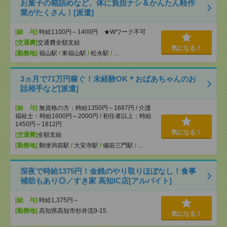
お菓子の箱詰めなど、体に負担ナシ＆かんたん軽作
業がたくさん！[派遣]
[給 与]
時給1100円～1400円 ★Wワーク不可
[交通費]
交通費全額支給
気になる！
[勤務地]
福山駅
/
東福山駅
/
松永駅
/
…
3ヵ月で71万円稼ぐ！未経験OK＊おばあちゃんのお
話相手など[派遣]
[給 与]
無資格の方：時給1350円～1687円 / 介護
福祉士：時給1600円～2000円 / 初任者以上：時給
1450円～1812円
気になる！
[交通費]
全額支給
[勤務地]
郵便局前駅
/
大安寺駅
/
備前三門駅
/
…
深夜で時給1375円！金銭のやり取りほぼなし！食事
補助もあり◎／すき家 高知IC店[アルバイト]
[給 与]
時給1,375円～
[勤務地]
高知県高知市杉井流9-15
気になる！