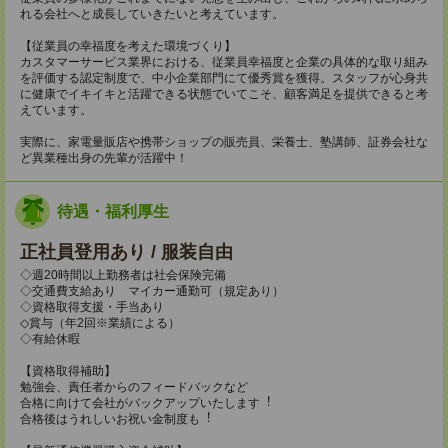
れる会社へと成長していきたいと考えています。
【従業員の幸福度を考えた環境づくり】
カスタマーサービス業界における、従業員幸福度と企業の具体的な取り組み
を評価する認定制度で、中小企業部門にて優秀賞を獲得。スタッフが心身共
に健康でイキイキと活躍できる状態でいてこそ、顧客満足を提供できると考
えています。
実際に、家電量販店や携帯ショップの販売員、栄養士、塾講師、証券会社な
ど異業種出身の先輩が活躍中！
待遇・福利厚生
正社員登用あり / 服装自由
◇週20時間以上勤務者は社会保険完備
◇交通費支給あり マイカー通勤可（規定あり）
◇資格取得支援・手当あり
◇賞与（年2回※業績による）
◇有給休暇
【資格取得補助】
勉強会、責任者からのフィードバックなど
合格に向けて会社がバックアップいたします︕
合格後はうれしいお祝い⾦制度も︕