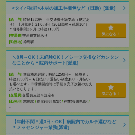
<タイパ抜群>木材の加工や梱包など（日勤）[派遣]
[給 与]
時給1220円 ※交通費全額支給（規定あ
り） 【月収例】21.0万円（20日勤務＋残業10h）
＊研修期間2ヶ月は時給1130円
気になる！
[交通費]
交通費支給あり
[勤務地]
徳島駅
＼8月～OK！未経験OK！／シーツ交換などカンタン
なことから＊院内サポート[派遣]
[給 与]
無資格未経験：時給1250円～ 経験者：
時給1350円～★日払い／週払い制度あり（月払い
も選べます）※稼働開始時は手続き完了次第のお支
払いとなります。
気になる！
[交通費]
交通費支給※規定有
[勤務地]
志度駅
/
長尾(香川県)駅
/
神前(香川県)駅
/
…
【年齢不問＊週3日～OK】病院内でカルテ運びなど
＊メッセンジャー業務[派遣]