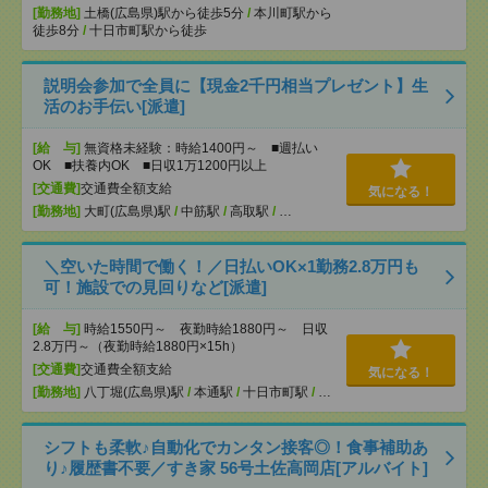
[勤務地]
土橋(広島県)駅から徒歩5分
/
本川町駅から
徒歩8分
/
十日市町駅から徒歩
説明会参加で全員に【現金2千円相当プレゼント】生
活のお手伝い[派遣]
[給 与]
無資格未経験：時給1400円～ ■週払い
OK ■扶養内OK ■日収1万1200円以上
[交通費]
交通費全額支給
気になる！
[勤務地]
大町(広島県)駅
/
中筋駅
/
高取駅
/
…
＼空いた時間で働く！／日払いOK×1勤務2.8万円も
可！施設での見回りなど[派遣]
[給 与]
時給1550円～ 夜勤時給1880円～ 日収
2.8万円～（夜勤時給1880円×15h）
[交通費]
交通費全額支給
気になる！
[勤務地]
八丁堀(広島県)駅
/
本通駅
/
十日市町駅
/
…
シフトも柔軟♪自動化でカンタン接客◎！食事補助あ
り♪履歴書不要／すき家 56号土佐高岡店[アルバイト]