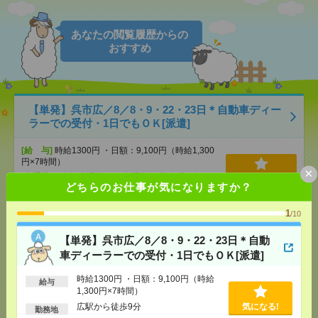
あなたの閲覧履歴からの
おすすめ
【単発】呉市広／8／8・9・22・23日＊自動車ディー
ラーでの受付・1日でもＯＫ[派遣]
[給 与]
時給1300円 ・日額：9,100円（時給1,300
円×7時間）
×
[交通費]
・自転車通勤可 ・車通勤可(駐車場無料)
気になる！
どちらのお仕事が気になりますか？
[勤務地]
広駅から徒歩9分
1
/10
未経験OK！残業ほぼなし▼広島で受付[派遣]
【単発】呉市広／8／8・9・22・23日＊自動
車ディーラーでの受付・1日でもＯＫ[派遣]
[給 与]
時給1500円 月収例 21万円 時給1500円×
実働7h×週5日×4週 ※月収例を保証するものではあ
りません。※給与即受取りサービス利用可（利用条
時給1300円 ・日額：9,100円（時給
給与
件有）
1,300円×7時間）
気になる！
[交通費]
1ヶ月3万円を上限として実費支給
広駅から徒歩9分
気になる!
勤務地