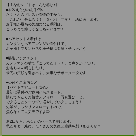
【主なおシゴトはこんな感じ♪】
■衣装えらびのお手伝い
たくさんのドレスや着物の中から、
「これが一番似合う！」をパパ・ママと一緒に探します。
お子様が最高の笑顔になる瞬間は、
こっちまで嬉しくなっちゃいます！
■ヘアセット＆着付け
カンタンなヘアアレンジや着付けで、
お子様をプリンセスや王子様に変身させちゃおう！
■撮影アシスタント
カメラマンの横で「こっちだよ～！」と声をかけたり、
おもちゃを鳴らしたり。
最高の笑顔を引き出す、大事なサポーター役です！
■受付やご案内など
【バイトデビューも安心♪】
最初は受付やご案内からスタート。
慣れてきたらお着替えフォロー、写真選び…と、
できることを一つずつ増やしていきましょう！
先輩がしっかりフォローするので、
焦らなくて大丈夫ですよ◎
週2日から、あなたのペースで働けます。
私たちと一緒に、たくさんの笑顔と感動を創りませんか？