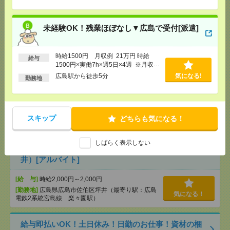
[月収例]
20～25万円
[勤務地]
広島駅から徒歩5分
未経験OK！残業ほぼなし▼広島で受付[派遣]
未経験OK！残業ほぼなし▼広島駅での受付[派遣]
時給1500円 月収例 21万円 時給
[給 与]
時給1400円 月収例 21万円 時給1400円×
給与
1500円×実働7h×週5日×4週 ※月収例
実働7h30m×週5日×4週+残業5h ※月収例を保証す
を保証するものではありません。※給
るものではありません。※給与即受取りサービス利
広島駅から徒歩5分
気になる!
勤務地
用可（利用条件有）
与即受取りサービス利用可（利用条件
有）
気になる！
[交通費]
1ヶ月3万円を上限として実費支給
[月収例]
20～25万円
[勤務地]
広島駅駅から徒歩1分
スキップ
どちらも気になる！
無資格未経験WワークOK！NPO法人スタッフ日常生
しばらく表示しない
活アシスタント 日勤募集（広島県広島市佐伯区坪
井）[アルバイト]
[給 与]
時給2,000円～2,000円
[勤務地]
広島県広島市佐伯区坪井（最寄り駅：広島
気になる！
電鉄2系統宮島線 楽々園駅）
給与即払いOK！土日休み！日勤のお仕事！資材の梱