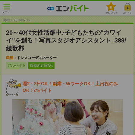
0
メニュー
気になる！
ログイン
掲載日 :2026
/
07
/
15
20～40代女性活躍中♪子どもたちの"カワイ
イ"を創る！写真スタジオアシスタント_389/
綾歌郡
職種：
ドレスコーディネーター
アルバイト
職種未経験OK
週2～3日OK！副業・WワークOK！土日祝のみ
OK！のバイト