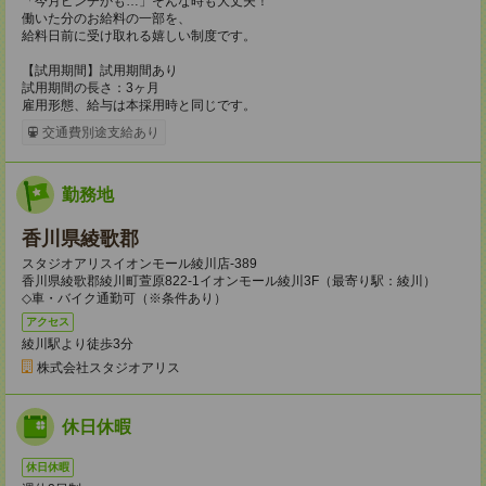
「今月ピンチかも…」そんな時も大丈夫！
働いた分のお給料の一部を、
給料日前に受け取れる嬉しい制度です。
【試用期間】試用期間あり
試用期間の長さ：3ヶ月
雇用形態、給与は本採用時と同じです。
交通費別途支給あり
勤務地
香川県綾歌郡
スタジオアリスイオンモール綾川店-389
香川県綾歌郡綾川町萱原822-1イオンモール綾川3F（最寄り駅：綾川）
◇車・バイク通勤可（※条件あり）
アクセス
綾川駅より徒歩3分
株式会社スタジオアリス
休日休暇
休日休暇