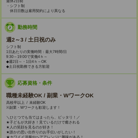
週休2日制
・シフト制
休日日数は雇用契約により異なる
勤務時間
週2～3 / 土日祝のみ
シフト制
1日あたりの実働時間：最大7時間/日
9:30～19:00で実働4ｈ～
◆週2日～・1日4ｈ～OK
◆土日祝勤務できる方歓迎
応募資格・条件
職種未経験OK / 副業・WワークOK
高校卒以上 / 未経験OK
※副業・Wワークも歓迎します！
＼ひとつでも当てはまったら、ピッタリ！／
★子どもが大好き！見ているだけで癒される
★人の笑顔を見るのが好き！
★誰かの思い出作りのお手伝いがしたい！
★カワイイ洋服やヘアアレンジに興味がある！