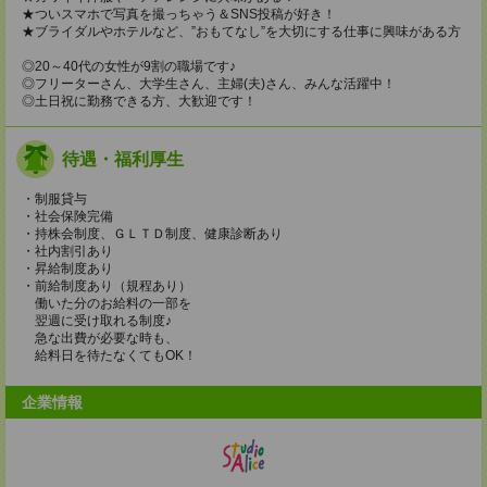
★ついスマホで写真を撮っちゃう＆SNS投稿が好き！
★ブライダルやホテルなど、”おもてなし”を大切にする仕事に興味がある方
◎20～40代の女性が9割の職場です♪
◎フリーターさん、大学生さん、主婦(夫)さん、みんな活躍中！
◎土日祝に勤務できる方、大歓迎です！
待遇・福利厚生
・制服貸与
・社会保険完備
・持株会制度、ＧＬＴＤ制度、健康診断あり
・社内割引あり
・昇給制度あり
・前給制度あり（規程あり）
働いた分のお給料の一部を
翌週に受け取れる制度♪
急な出費が必要な時も、
給料日を待たなくてもOK！
企業情報