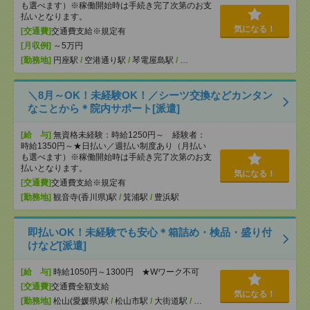
も選べます）※稼働開始時は手続き完了次第のお支
払いとなります。
気になる！
[交通費]
交通費支給※規定有
[月収例]
～5万円
[勤務地]
円座駅
/
空港通り駅
/
琴電屋島駅
/
…
＼8月～OK！未経験OK！／シーツ交換などカンタン
なことから＊院内サポート[派遣]
[給 与]
無資格未経験：時給1250円～ 経験者：
時給1350円～★日払い／週払い制度あり（月払い
も選べます）※稼働開始時は手続き完了次第のお支
払いとなります。
気になる！
[交通費]
交通費支給※規定有
[勤務地]
観音寺(香川県)駅
/
箕浦駅
/
豊浜駅
即払いOK！未経験でも安心＊箱詰め・検品・盛り付
けなど[派遣]
[給 与]
時給1050円～1300円 ★Wワーク不可
[交通費]
交通費全額支給
気になる！
[勤務地]
松山(愛媛県)駅
/
松山市駅
/
大街道駅
/
…