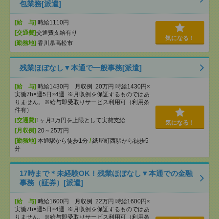
包業務[派遣]
[給 与]
時給1110円
[交通費]
交通費支給有り
気になる！
[勤務地]
香川県高松市
残業ほぼなし▼本通で一般事務[派遣]
[給 与]
時給1430円 月収例 20万円 時給1430円×
実働7h×週5日×4週 ※月収例を保証するものではあ
りません。※給与即受取りサービス利用可（利用条
件有）
[交通費]
1ヶ月3万円を上限として実費支給
気になる！
[月収例]
20～25万円
[勤務地]
本通駅から徒歩1分
/
紙屋町西駅から徒歩5
分
17時まで＊未経験OK！残業ほぼなし▼本通での金融
事務（証券）[派遣]
[給 与]
時給1600円 月収例 22万円 時給1600円×
実働7h×週5日×4週 ※月収例を保証するものではあ
りません。※給与即受取りサービス利用可（利用条