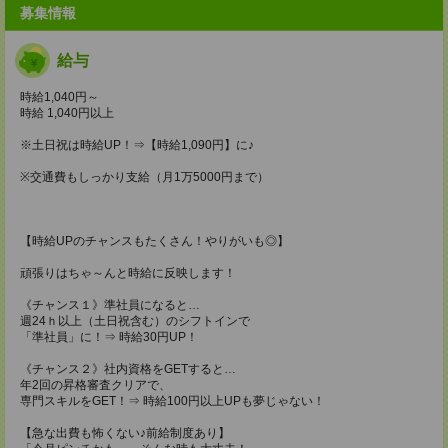
募集情報
給与
時給1,040円～
時給 1,040円以上
※土日祝は時給UP！⇒【時給1,090円】に♪
※交通費もしっかり支給（月1万5000円まで）
【時給UPのチャンスもたくさん！やりがいも◎】
頑張りはちゃ～んと時給に反映します！
《チャンス１》準社員になると…
週24ｈ以上（土日祝含む）のシフトインで
「準社員」に！⇒ 時給30円UP！
《チャンス２》社内資格をGETすると…
年2回の昇格審査クリアで、
専門スキルをGET！⇒ 時給100円以上UPも夢じゃない！
【急な出費も怖くない♪前給制度あり】