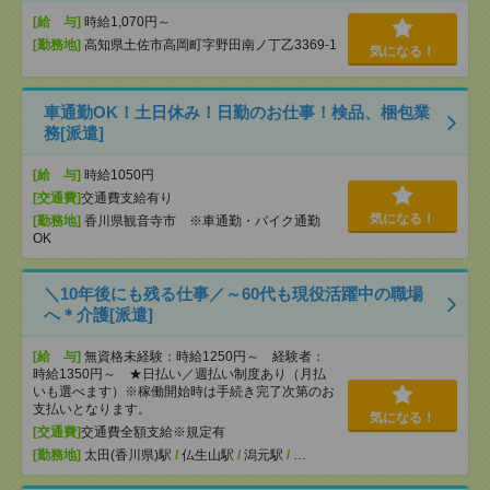
[給 与]
時給1,070円～
[勤務地]
高知県土佐市高岡町字野田南ノ丁乙3369-1
気になる！
車通勤OK！土日休み！日勤のお仕事！検品、梱包業
務[派遣]
[給 与]
時給1050円
[交通費]
交通費支給有り
気になる！
[勤務地]
香川県観音寺市 ※車通勤・バイク通勤
OK
＼10年後にも残る仕事／～60代も現役活躍中の職場
へ＊介護[派遣]
[給 与]
無資格未経験：時給1250円～ 経験者：
時給1350円～ ★日払い／週払い制度あり（月払
いも選べます）※稼働開始時は手続き完了次第のお
支払いとなります。
気になる！
[交通費]
交通費全額支給※規定有
[勤務地]
太田(香川県)駅
/
仏生山駅
/
潟元駅
/
…