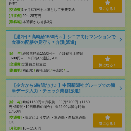
件有）
気になる！
[交通費]
1ヶ月3万円を上限として実費支給
[月収例]
20～25万円
[勤務地]
本通駅から徒歩3分
【週2日＊高時給1550円～】シニア向けマンションで
食事の配膳や見守り＊介護[派遣]
[給 与]
経験者時給1550円～ 介護福祉士時給
1600円～ ※日払い/週払いOK
[交通費]
交通費全額支給
気になる！
[勤務地]
福山駅
/
東福山駅
/
松永駅
/
…
【夕方から5時間だけ♬】中国新聞社グループでの簡
単データ入力・チェック業務[派遣]
[給 与]
時給1160円☆月収例：11万5700円（1160
円×5時間×19日勤務の場合） ※22:00以降は時給
1,450円
[交通費]
・規定により支給 ・車通勤・自転車通勤
OK
気になる！
[月収例]
10～15万円