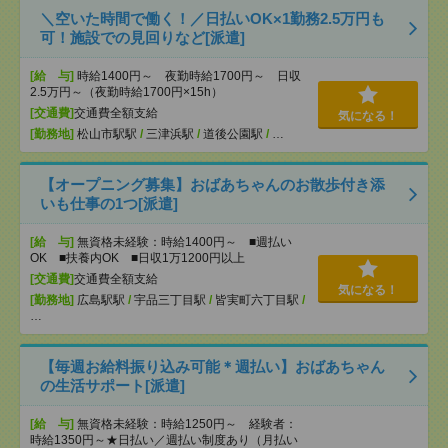
＼空いた時間で働く！／日払いOK×1勤務2.5万円も
可！施設での見回りなど[派遣]
[給 与]
時給1400円～ 夜勤時給1700円～ 日収
2.5万円～（夜勤時給1700円×15h）
[交通費]
交通費全額支給
気になる！
[勤務地]
松山市駅駅
/
三津浜駅
/
道後公園駅
/
…
【オープニング募集】おばあちゃんのお散歩付き添
いも仕事の1つ[派遣]
[給 与]
無資格未経験：時給1400円～ ■週払い
OK ■扶養内OK ■日収1万1200円以上
[交通費]
交通費全額支給
気になる！
[勤務地]
広島駅駅
/
宇品三丁目駅
/
皆実町六丁目駅
/
…
【毎週お給料振り込み可能＊週払い】おばあちゃん
の生活サポート[派遣]
[給 与]
無資格未経験：時給1250円～ 経験者：
時給1350円～★日払い／週払い制度あり（月払い