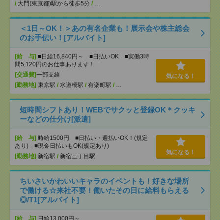
/
大門(東京都)駅から徒歩5分
/
…
＜1日～OK！＞あの有名企業も！展示会や株主総会
のお手伝い！[アルバイト]
[給 与]
■日給16,840円～ ■日払いOK ■実働3時
間5,120円のお仕事あります！
[交通費]
一部支給
気になる！
[勤務地]
東京駅
/
水道橋駅
/
有楽町駅
/
…
短時間シフトあり！WEBでサクッと登録OK＊クッキ
ーなどの仕分け[派遣]
[給 与]
時給1500円 ■日払い・週払いOK！(規定
あり) ■現金日払いもOK(規定あり)
気になる！
[勤務地]
新宿駅
/
新宿三丁目駅
ちいさいかわいいキャラのイベントも！好きな場所
で働ける☆来社不要！働いたその日に給料もらえる
◎/T1[アルバイト]
[給 与]
日給13,000円～