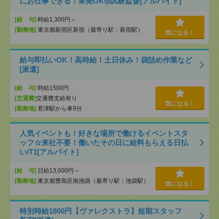
にお仕事できる！単発OK◎試験監督[アルバイト]
[給 与]
時給1,300円～
[勤務地]
東京都新宿区新宿（最寄り駅：新宿駅）
気になる！
給与即払いOK！高時給！土日休み！袋詰め作業など
[派遣]
[給 与]
時給1500円
[交通費]
交通費支給有り
気になる！
[勤務地]
君津駅から車9分
人気イベントも！好きな場所で働けるイベントスタ
ッフ☆来社不要！働いたその日に給料もらえる日払
い/T1[アルバイト]
[給 与]
日給13,000円～
[勤務地]
東京都豊島区南池袋（最寄り駅：池袋駅）
気になる！
特別時給1800円【ヴァレクストラ】短期スタッフ