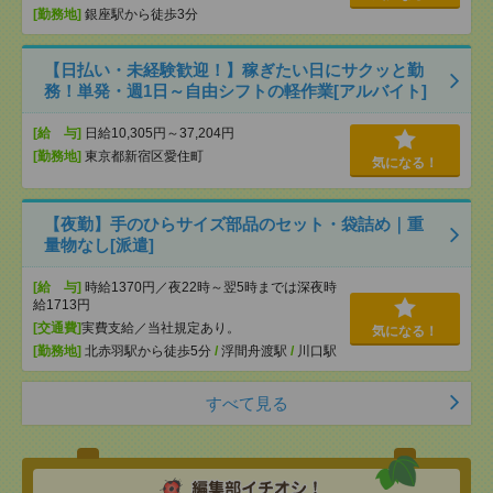
[勤務地]
銀座駅から徒歩3分
【日払い・未経験歓迎！】稼ぎたい日にサクッと勤
務！単発・週1日～自由シフトの軽作業[アルバイト]
[給 与]
日給10,305円～37,204円
[勤務地]
東京都新宿区愛住町
気になる！
【夜勤】手のひらサイズ部品のセット・袋詰め｜重
量物なし[派遣]
[給 与]
時給1370円／夜22時～翌5時までは深夜時
給1713円
[交通費]
実費支給／当社規定あり。
気になる！
[勤務地]
北赤羽駅から徒歩5分
/
浮間舟渡駅
/
川口駅
すべて見る