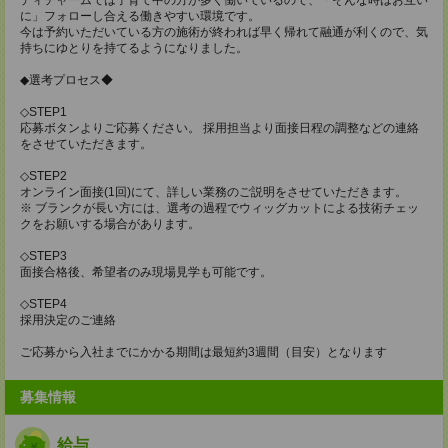
に」フォローし合える働きやすい環境です。
今は予約いただいている方の施術が終われば早く帰れて融通が利くので、気
持ちにゆとりを持てるようになりました。
◆選考プロセス◆
◇STEP1
応募ボタンよりご応募ください。 採用担当より面接日程の調整などの連絡
をさせていただきます。
◇STEP2
オンライン面接(1回)にて、詳しい業務のご説明をさせていただきます。
※ ブランクが長い方には、選考の過程でウィッグカットによる技術チェッ
クをお願いする場合があります。
◇STEP3
面接合格後、希望者のみ現場見学も可能です。
◇STEP4
採用決定のご連絡
ご応募から入社までにかかる期間は最短約3週間（目安）となります
募集情報
給与