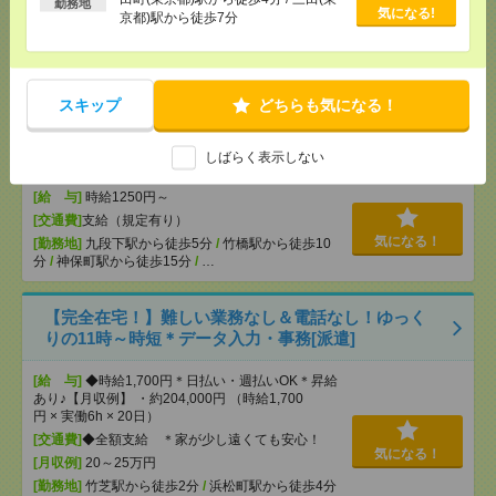
勤務地
気になる!
[給 与]
時給2400円＋交
京都)駅から徒歩7分
[交通費]
交通費実費支給（当社規定あり）
気になる！
[勤務地]
田町(東京都)駅から徒歩4分
/
三田(東京都)
駅から徒歩7分
スキップ
どちらも気になる！
＜日本を代表するバンド＊サカナクション＞ツアー
公演のサポートバイト＠日本武道館[アルバイト]
しばらく表示しない
[給 与]
時給1250円～
[交通費]
支給（規定有り）
気になる！
[勤務地]
九段下駅から徒歩5分
/
竹橋駅から徒歩10
分
/
神保町駅から徒歩15分
/
…
【完全在宅！】難しい業務なし＆電話なし！ゆっく
りの11時～時短＊データ入力・事務[派遣]
[給 与]
◆時給1,700円＊日払い・週払いOK＊昇給
あり♪【月収例】 ・約204,000円 （時給1,700
円 × 実働6h × 20日）
[交通費]
◆全額支給 ＊家が少し遠くても安心！
気になる！
[月収例]
20～25万円
[勤務地]
竹芝駅から徒歩2分
/
浜松町駅から徒歩4分