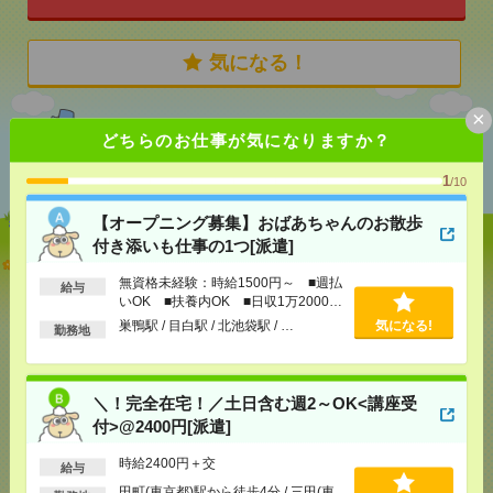
気になる！
×
どちらのお仕事が気になりますか？
あなたの閲覧履歴からの
おすすめ
1
/10
【オープニング募集】おばあちゃんのお散歩
付き添いも仕事の1つ[派遣]
【オープニング募集】おばあちゃんのお散歩付き添
いも仕事の1つ[派遣]
無資格未経験：時給1500円～ ■週払
給与
いOK ■扶養内OK ■日収1万2000円
以上
[給 与]
無資格未経験：時給1500円～ ■週払い
巣鴨駅 / 目白駅 / 北池袋駅 / …
気になる!
勤務地
OK ■扶養内OK ■日収1万2000円以上
[交通費]
交通費全額支給
気になる！
[勤務地]
巣鴨駅
/
目白駅
/
北池袋駅
/
…
＼！完全在宅！／土日含む週2～OK<講座受
付>@2400円[派遣]
＼！完全在宅！／土日含む週2～OK<講座受付
>@2400円[派遣]
時給2400円＋交
給与
田町(東京都)駅から徒歩4分 / 三田(東