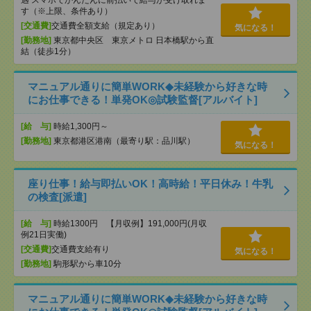
す（※上限、条件あり）
[交通費]
交通費全額支給（規定あり）
気になる！
[勤務地]
東京都中央区 東京メトロ 日本橋駅から直
結（徒歩1分）
マニュアル通りに簡単WORK◆未経験から好きな時
にお仕事できる！単発OK◎試験監督[アルバイト]
[給 与]
時給1,300円～
[勤務地]
東京都港区港南（最寄り駅：品川駅）
気になる！
座り仕事！給与即払いOK！高時給！平日休み！牛乳
の検査[派遣]
[給 与]
時給1300円 【月収例】191,000円(月収
例21日実働)
[交通費]
交通費支給有り
気になる！
[勤務地]
駒形駅から車10分
マニュアル通りに簡単WORK◆未経験から好きな時