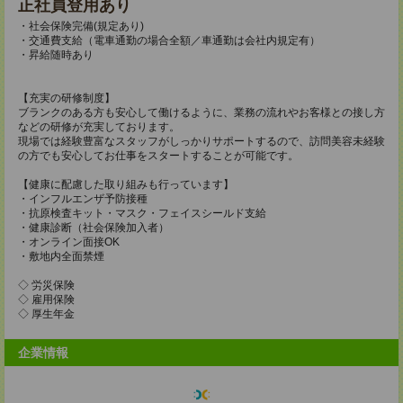
正社員登用あり
・社会保険完備(規定あり)
・交通費支給（電車通勤の場合全額／車通勤は会社内規定有）
・昇給随時あり
【充実の研修制度】
ブランクのある方も安心して働けるように、業務の流れやお客様との接し方
などの研修が充実しております。
現場では経験豊富なスタッフがしっかりサポートするので、訪問美容未経験
の方でも安心してお仕事をスタートすることが可能です。
【健康に配慮した取り組みも行っています】
・インフルエンザ予防接種
・抗原検査キット・マスク・フェイスシールド支給
・健康診断（社会保険加入者）
・オンライン面接OK
・敷地内全面禁煙
◇ 労災保険
◇ 雇用保険
◇ 厚生年金
企業情報