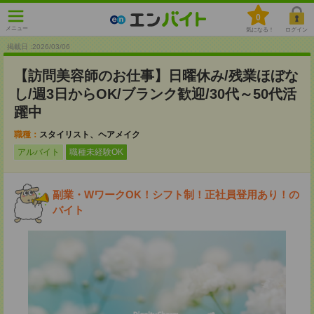
0
メニュー
気になる！
ログイン
掲載日 :2026
/
03
/
06
【訪問美容師のお仕事】日曜休み/残業ほぼな
し/週3日からOK/ブランク歓迎/30代～50代活
躍中
職種：
スタイリスト、ヘアメイク
アルバイト
職種未経験OK
副業・WワークOK！シフト制！正社員登用あり！の
バイト