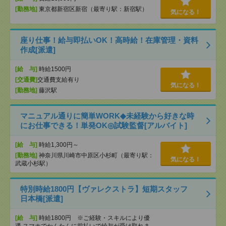
[勤務地]
東京都新宿区新宿（最寄り駅：新宿駅）
気になる！
座り仕事！給与即払いOK！高時給！在庫管理・資料
作成[派遣]
[給 与]
時給1500円
[交通費]
交通費支給有り
気になる！
[勤務地]
藤沢駅
マニュアル通りに簡単WORK◆未経験から好きな時
にお仕事できる！単発OK◎試験監督[アルバイト]
[給 与]
時給1,300円～
[勤務地]
神奈川県川崎市中原区小杉町（最寄り駅：
気になる！
武蔵小杉駅）
特別時給1800円【ヴァレクストラ】短期スタッフ
日本橋[派遣]
[給 与]
時給1800円 ※ご経験・スキルにより優
遇 スマホでかんたんに前払いで給与が受け取れま