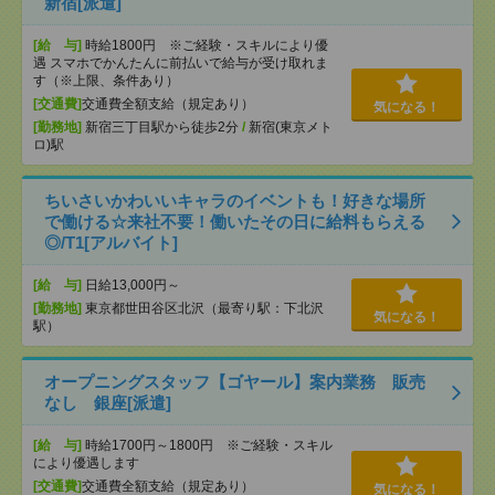
新宿[派遣]
[給 与]
時給1800円 ※ご経験・スキルにより優
遇 スマホでかんたんに前払いで給与が受け取れま
す（※上限、条件あり）
[交通費]
交通費全額支給（規定あり）
気になる！
[勤務地]
新宿三丁目駅から徒歩2分
/
新宿(東京メト
ロ)駅
ちいさいかわいいキャラのイベントも！好きな場所
で働ける☆来社不要！働いたその日に給料もらえる
◎/T1[アルバイト]
[給 与]
日給13,000円～
[勤務地]
東京都世田谷区北沢（最寄り駅：下北沢
気になる！
駅）
オープニングスタッフ【ゴヤール】案内業務 販売
なし 銀座[派遣]
[給 与]
時給1700円～1800円 ※ご経験・スキル
により優遇します
[交通費]
交通費全額支給（規定あり）
気になる！