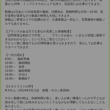
業から20年、トップクラスのシェアを誇り、安定的にお仕事ができます。
勤務は1日あたり10名程度の施術。日曜休み、勤務時間も9:00～16:40、直
行直帰が基本なので家庭の時間も大切にできます。
移動はご希望エリアの近隣のみで、介護業務は一切なく、営業獲得や物販ノ
ルマもありません。
【ブランクがある方でも安心の充実した研修制度】
「訪問美容は初めてで不安…」、「ブランクがあり、いきなり現場に復帰で
きるかわからない」という方もご安心ください！
デビュー前に最短でも11日間研修を受けられますので、安心してお仕事を
スタートできます。
【一日の流れ】
9:00～ 施術準備
10:00～ 施術開始
12:00～ 休憩
13:00～ 施術再開
16:00～ 片付け
16:40～ 業務終了
【スタイリストの声】
R.Hさん（2014年3月入社 前職：サロン美容師）
サロン勤務の時は、拘束時間が長く、若い人が多い職場だったので子どもが
熱を出して急にお休みをもらいたくてもなかなか理解してもらえないことも
ありました。
ディチャームでは子育て中の方が多く働いているので、「そんな時はお互い