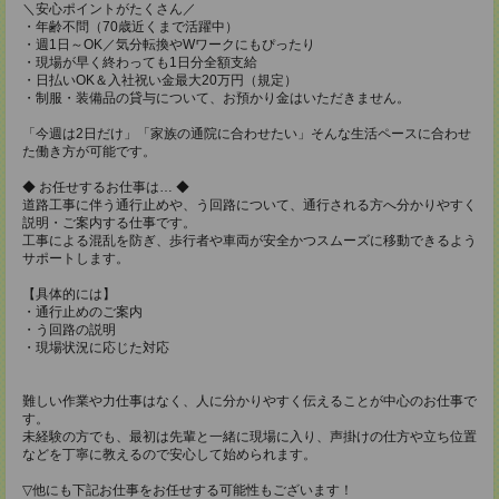
＼安心ポイントがたくさん／
・年齢不問（70歳近くまで活躍中）
・週1日～OK／気分転換やWワークにもぴったり
・現場が早く終わっても1日分全額支給
・日払いOK＆入社祝い金最大20万円（規定）
・制服・装備品の貸与について、お預かり金はいただきません。
「今週は2日だけ」「家族の通院に合わせたい」そんな生活ペースに合わせ
た働き方が可能です。
◆ お任せするお仕事は… ◆
道路工事に伴う通行止めや、う回路について、通行される方へ分かりやすく
説明・ご案内する仕事です。
工事による混乱を防ぎ、歩行者や車両が安全かつスムーズに移動できるよう
サポートします。
【具体的には】
・通行止めのご案内
・う回路の説明
・現場状況に応じた対応
難しい作業や力仕事はなく、人に分かりやすく伝えることが中心のお仕事で
す。
未経験の方でも、最初は先輩と一緒に現場に入り、声掛けの仕方や立ち位置
などを丁寧に教えるので安心して始められます。
▽他にも下記お仕事をお任せする可能性もございます！