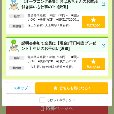
【オープニング募集】おばあちゃんのお散歩
付き添いも仕事の1つ[派遣]
工事現場周辺での、車両や歩行者の誘導をメインとしている警備会社です。
無資格未経験：時給1500円～ ■週払
(1)お客様に「安心」頂ける警備員の配置、
給与
いOK ■扶養内OK ■日収1万2000円
(2)社員が「安心」して働ける労働環境の提供、
(3)警備により「安心」して生活出来る社会への貢献、
以上
保土ケ谷駅 / 天王町駅 / 西谷駅 / …
気になる!
勤務地
これらの３つの「安心」を提供することで、すべての方から愛される警備会
社を目指しています。
今後も更なる事業拡大に向けて、
説明会参加で全員に【現金2千円相当プレゼ
共に会社を創り上げていくメンバーを募集いたします
ント】生活のお手伝い[派遣]
ホームページ
無資格未経験：時給1500円～ ■週払
給与
いOK ■扶養内OK ■日収1万2000円
https://en-gage.net/enbridge-s_saiyo1/
以上
二俣川駅 / 鶴ケ峰駅 / 希望ケ丘駅 / …
気になる!
勤務地
事業所
神奈川県横浜市中区不老町２－１０－４徳永関内ビル３０２
スキップ
どちらも気になる！
しばらく表示しない
応募ページへ