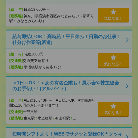
[給 与]
日給13,000円～
[勤務地]
神奈川県横浜市西区みなとみらい（最寄り
気になる！
駅：みなとみらい駅）
給与即払いOK！高時給！平日休み！日勤のお仕事！
仕分け作業等[派遣]
[給 与]
時給1600円
[交通費]
交通費支給有り
気になる！
[勤務地]
平沼橋駅から徒歩12分
＜1日～OK！＞あの有名企業も！展示会や株主総会
のお手伝い！[アルバイト]
[給 与]
■日給16,840円～ ■日払いOK ■実働3時
間5,120円のお仕事あります！
[交通費]
一部支給
気になる！
[勤務地]
東京駅
/
水道橋駅
/
有楽町駅
/
…
短時間シフトあり！WEBでサクッと登録OK＊クッキ