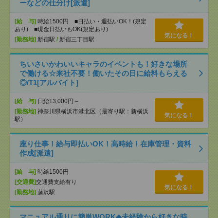
ーなどの仕分け[派遣]
[給 与]
時給1500円 ■日払い・週払いOK！(規定
あり) ■現金日払いもOK(規定あり)
気になる！
[勤務地]
新宿駅
/
新宿三丁目駅
ちいさいかわいいキャラのイベントも！好きな場所
で働ける☆来社不要！働いたその日に給料もらえる
◎/T1[アルバイト]
[給 与]
日給13,000円～
[勤務地]
神奈川県横浜市港北区（最寄り駅：新横浜
気になる！
駅）
座り仕事！給与即払いOK！高時給！在庫管理・資料
作成[派遣]
[給 与]
時給1500円
[交通費]
交通費支給有り
気になる！
[勤務地]
藤沢駅
マニュアル通りに簡単WORK◆未経験から好きな時