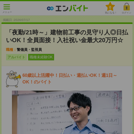
0
メニュー
気になる！
ログイン
掲載日 :2026
/
07
/
17
「夜勤/21時～」建物前工事の見守り人◎日払
いOK！全員面接！入社祝い金最大20万円☆
職種：
警備員・監視員
アルバイト
職種未経験OK
60歳以上活躍中！日払い・週払いOK！週1日～
OK！のバイト