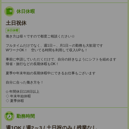
休日休暇
土日祝休
休日休暇
働き方は様々ですので都度ご相談ください☆
フルタイムだけでなく、週1日～、月1日～の勤務も大歓迎です
WワークOK！ 空いてる時間を利用して収入UPも！
事前に申請していただくだけで、自分の好きなようにシフトを組めます
帰省・旅行などの長期休暇もOK！
夏季や年末年始の長期休暇中にできるお仕事もございます
自分に合った働き方を！
◇ 年間休日118日以上
◇ 年末年始休暇
◇ 夏季休暇
勤務時間
週1OK / 週2～3 / 土日祝のみ / 残業なし