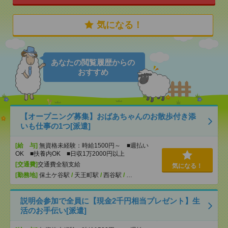
気になる！
あなたの閲覧履歴からの
おすすめ
【オープニング募集】おばあちゃんのお散歩付き添
いも仕事の1つ[派遣]
[給 与]
無資格未経験：時給1500円～ ■週払い
OK ■扶養内OK ■日収1万2000円以上
[交通費]
交通費全額支給
気になる！
[勤務地]
保土ケ谷駅
/
天王町駅
/
西谷駅
/
…
説明会参加で全員に【現金2千円相当プレゼント】生
活のお手伝い[派遣]