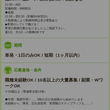
21:00～600
実働時間：8時間/日
◆夜勤
21:00～翌6:30（実働8h/休憩1h）
※勤務地により勤務時間は多少変動あり
◆希望のシフトで働ける！
希望の勤務日数がありましたらご相談下さい。
週1日、月1日～の勤務OKです
期間
単発・1日のみOK / 短期（1ヶ月以内）
応募資格・条件
職種未経験OK / 10名以上の大量募集 / 副業・Wワ
ークOK
※18歳以上（警備業法第14条）
◆学歴・職歴不問！……9割の方が未経験から始めています
未経験から、隊長、正社員登用、管理職のステップアップも……！