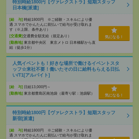
特別時給1800円【ヴァレクストラ】短期スタッフ
日本橋[派遣]
[給 与]
時給1800円 ※ご経験・スキルにより優
遇 スマホでかんたんに前払いで給与が受け取れま
す（※上限、条件あり）
[交通費]
交通費全額支給（規定あり）
気になる！
[勤務地]
東京都中央区 東京メトロ 日本橋駅から直
結（徒歩1分）
人気イベントも！好きな場所で働けるイベントスタ
ッフ☆来社不要！働いたその日に給料もらえる日払
い/T1[アルバイト]
[給 与]
日給13,000円～
[勤務地]
東京都豊島区南池袋（最寄り駅：池袋駅）
気になる！
特別時給1800円【ヴァレクストラ】短期スタッフ
新宿[派遣]
[給 与]
時給1800円 ※ご経験・スキルにより優
遇 スマホでかんたんに前払いで給与が受け取れま