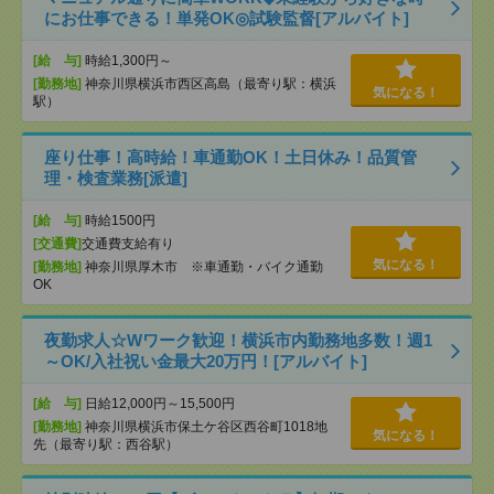
にお仕事できる！単発OK◎試験監督[アルバイト]
[給 与]
時給1,300円～
[勤務地]
神奈川県横浜市西区高島（最寄り駅：横浜
気になる！
駅）
座り仕事！高時給！車通勤OK！土日休み！品質管
理・検査業務[派遣]
[給 与]
時給1500円
[交通費]
交通費支給有り
気になる！
[勤務地]
神奈川県厚木市 ※車通勤・バイク通勤
OK
夜勤求人☆Wワーク歓迎！横浜市内勤務地多数！週1
～OK/入社祝い金最大20万円！[アルバイト]
[給 与]
日給12,000円～15,500円
[勤務地]
神奈川県横浜市保土ケ谷区西谷町1018地
気になる！
先（最寄り駅：西谷駅）