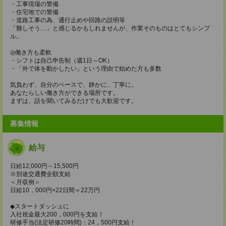
・工事現場の警備
・住宅地での警備
・道路工事の為、通行止めや回路の説明等
「難しそう…」と感じるかもしれませんが、作業そのものはとてもシンプ
ル。
◎働き方も柔軟
・シフトは自己申告制（週1日～OK）
・「外で体を動かしたい」という理由で始めた方も多数
気負わず、自分のペースで、静かに、丁寧に。
あなたらしい働き方ができる場所です。
まずは、話を聞いてみるだけでも大歓迎です。
募集情報
給与
日給12,000円～15,500円
※別途交通費全額支給
＜月収例＞
日給10，000円×22日間＝22万円
◆スタートダッシュに
入社祝金最大200，000円を支給！
研修手当(法定研修20時間)：24，500円支給！