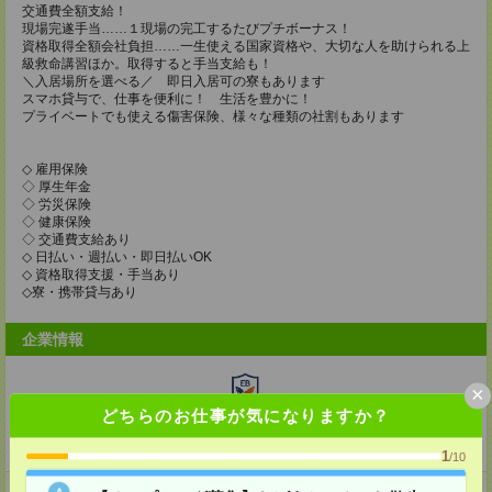
交通費全額支給！
現場完遂手当……１現場の完工するたびプチボーナス！
資格取得全額会社負担……一生使える国家資格や、大切な人を助けられる上
級救命講習ほか。取得すると手当支給も！
＼入居場所を選べる／ 即日入居可の寮もあります
スマホ貸与で、仕事を便利に！ 生活を豊かに！
プライベートでも使える傷害保険、様々な種類の社割もあります
◇ 雇用保険
◇ 厚生年金
◇ 労災保険
◇ 健康保険
◇ 交通費支給あり
◇ 日払い・週払い・即日払いOK
◇ 資格取得支援・手当あり
◇寮・携帯貸与あり
企業情報
×
どちらのお仕事が気になりますか？
株式会社エンブリッジ警備保障
1
/10
事業内容