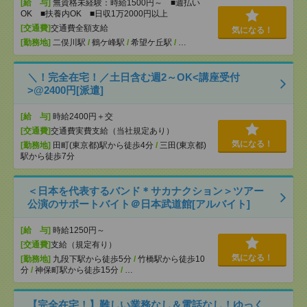
[給 与]
無資格未経験：時給1500円～ ■週払い
OK ■扶養内OK ■日収1万2000円以上
[交通費]
交通費全額支給
気になる！
[勤務地]
二俣川駅
/
鶴ケ峰駅
/
希望ケ丘駅
/
…
＼！完全在宅！／土日含む週2～OK<講座受付
>@2400円[派遣]
[給 与]
時給2400円＋交
[交通費]
交通費実費支給（当社規定あり）
気になる！
[勤務地]
田町(東京都)駅から徒歩4分
/
三田(東京都)
駅から徒歩7分
＜日本を代表するバンド＊サカナクション＞ツアー
公演のサポートバイト＠日本武道館[アルバイト]
[給 与]
時給1250円～
[交通費]
支給（規定有り）
気になる！
[勤務地]
九段下駅から徒歩5分
/
竹橋駅から徒歩10
分
/
神保町駅から徒歩15分
/
…
【完全在宅！】難しい業務なし＆電話なし！ゆっく