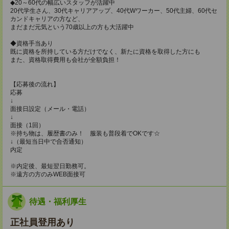
◆20～60代の幅広いスタッフが活躍中
20代学生さん、30代キャリアアップ、40代Wワーカー、50代主婦、60代セ
カンドキャリアの方など、
まだまだ元気という70歳以上の方も大活躍中
◆資格手当あり
既に資格を所持している方だけでなく、新たに資格を取得した方にも
また、資格取得費用も会社が全額負担！
【応募後の流れ】
応募
↓
面接日設定（メール・電話）
↓
面接（1回）
※持ち物は、履歴書のみ！ 服装も普段着でOKです☆
↓（最短当日中で合否通知）
内定
※内定後、最短翌日勤務可。
※遠方の方のみWEB面接可
待遇・福利厚生
正社員登用あり