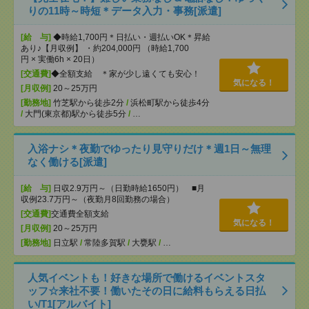
りの11時～時短＊データ入力・事務[派遣]
[給 与]
◆時給1,700円＊日払い・週払いOK＊昇給
あり♪【月収例】 ・約204,000円 （時給1,700
円 × 実働6h × 20日）
[交通費]
◆全額支給 ＊家が少し遠くても安心！
気になる！
[月収例]
20～25万円
[勤務地]
竹芝駅から徒歩2分
/
浜松町駅から徒歩4分
/
大門(東京都)駅から徒歩5分
/
…
入浴ナシ＊夜勤でゆったり見守りだけ＊週1日～無理
なく働ける[派遣]
[給 与]
日収2.9万円～（日勤時給1650円） ■月
収例23.7万円～（夜勤月8回勤務の場合）
[交通費]
交通費全額支給
気になる！
[月収例]
20～25万円
[勤務地]
日立駅
/
常陸多賀駅
/
大甕駅
/
…
人気イベントも！好きな場所で働けるイベントスタ
ッフ☆来社不要！働いたその日に給料もらえる日払
い/T1[アルバイト]