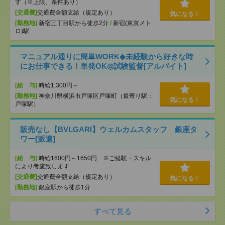
す（※上限、条件あり）
[交通費]
交通費全額支給（規定あり）
気になる！
[勤務地]
新宿三丁目駅から徒歩2分
/
新宿(東京メト
ロ)駅
マニュアル通りに簡単WORK◆未経験から好きな時
にお仕事できる！単発OK◎試験監督[アルバイト]
[給 与]
時給1,300円～
[勤務地]
神奈川県横浜市戸塚区戸塚町（最寄り駅：
気になる！
戸塚駅）
販売なし【BVLGARI】ウェルカムスタッフ 銀座タ
ワー[派遣]
[給 与]
時給1600円～1650円 ※ご経験・スキル
により考慮致します
[交通費]
交通費全額支給（規定あり）
気になる！
[勤務地]
銀座駅から徒歩1分
すべて見る