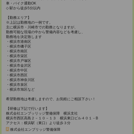
車・バイク通勤OK
◇ 駅から徒歩5分以内
【勤務エリア】
※上記は勤務地の一例です。
主に横浜市・川崎市での勤務となりますが、
勤務可能な現場の中から警備内容などを考慮し、
勤務地を決定致します
・横浜市港南区
・横浜市磯子区
・横浜市南区
・横浜市栄区
・横浜市戸塚区
・横浜市金沢区
・横浜市中区
・横浜市西区
・横浜市神奈川区
・横浜市泉区
・横浜市旭区など
希望勤務地は考慮しますので、お気軽にご相談下さい！
【研修は下記で行います】
株式会社エンブッリッジ警備保障 横浜支社
横浜市西区高島２－１０－１３ 横浜東口ビル４０１－B
アクセス：横浜駅（東口）より徒歩３分
株式会社エンブリッジ警備保障