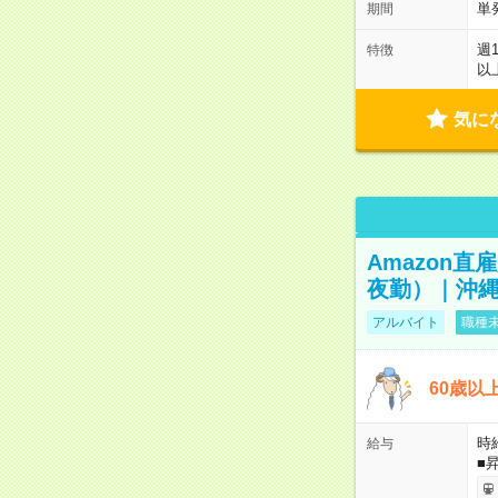
単
期間
週
特徴
以
気に
Amazon
夜勤）｜沖縄
アルバイト
職種未
60歳以
時給
給与
■