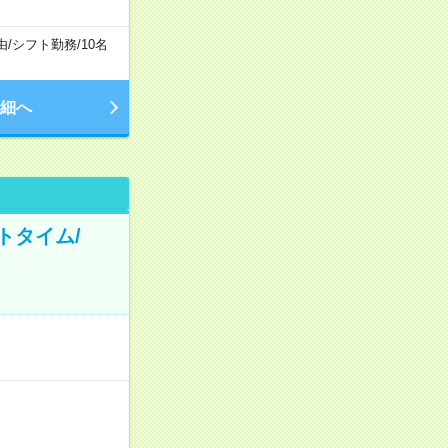
由
/
シフト勤務
/
10名
細へ
トタイム/