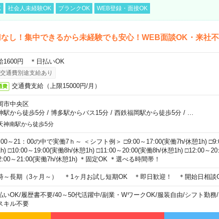
K
社会人未経験OK
ブランクOK
WEB登録・面接OK
なし！集中できるから未経験でも安心！WEB面談OK・来社
給1600円 ＊日払いOK
交通費別途支給あり
交通費支給（上限15000円/月）
通費
岡市中央区
神駅から徒歩5分
/
博多駅からバス15分
/
西鉄福岡駅から徒歩5分
/
…
天神南駅から徒歩5分
00～21：00の中で実働7ｈ～ ＜シフト例＞ □9:00～17:00(実働7h/休憩1h) □9:0
h) □10:00～19:00(実働8h/休憩1h) □11:00～20:00(実働8h/休憩1h) □12:00～2
2:00～21:00(実働7h/休憩1h) ＊固定OK ＊選べる時間帯！
時～長期（3ヶ月～） ＊1ヶ月お試し短期OK ＊即日歓迎！ ＊開始日相談
払いOK
/
履歴書不要
/
40～50代活躍中
/
副業・WワークOK
/
服装自由
/
シフト勤務
/
スキル不要