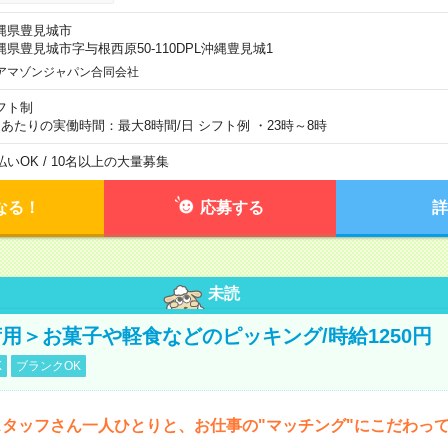
縄県豊見城市
縄県豊見城市字与根西原50-110DPL沖縄豊見城1
アマゾンジャパン合同会社
フト制
日あたりの実働時間：最大8時間/日 シフト例 ・23時～8時
払いOK / 10名以上の大量募集
なる！
応募する
詳
未読
用＞お菓子や軽食などのピッキング/時給1250円
K
ブランクOK
タッフさん一人ひとりと、お仕事の"マッチング"にこだわっ