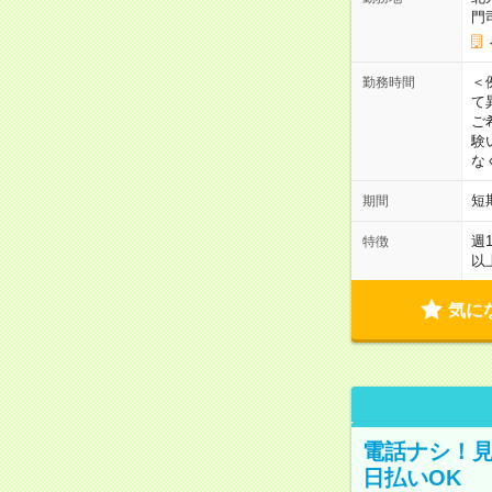
門
＜
勤務時間
て
ご
験
な
短
期間
週
特徴
以
気に
電話ナシ！見
日払いOK