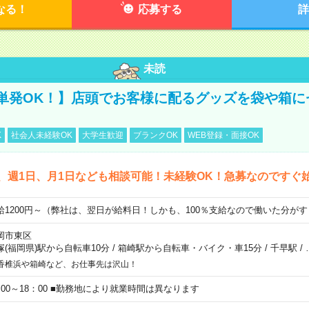
なる！
応募する
詳
未読
単発OK！】店頭でお客様に配るグッズを袋や箱に
K
社会人未経験OK
大学生歓迎
ブランクOK
WEB登録・面接OK
、週1日、月1日なども相談可能！未経験OK！急募なのですぐ
給1200円～（弊社は、翌日が給料日！しかも、100％支給なので働いた分が
岡市東区
塚(福岡県)駅から自転車10分
/
箱崎駅から自転車・バイク・車15分
/
千早駅
/
香椎浜や箱崎など、お仕事先は沢山！
：00～18：00 ■勤務地により就業時間は異なります