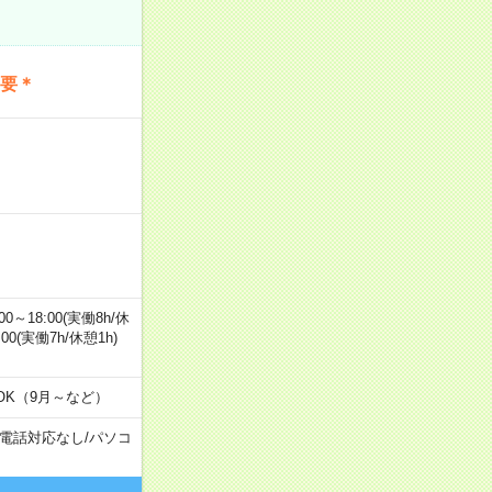
不要＊
0～18:00(実働8h/休
0:00(実働7h/休憩1h)
OK（9月～など）
電話対応なし
/
パソコ