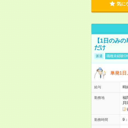
気に
【1日のみの
だけ
派遣
職種未経験O
単発1日
時
給与
福
勤務地
貝
9
勤務時間