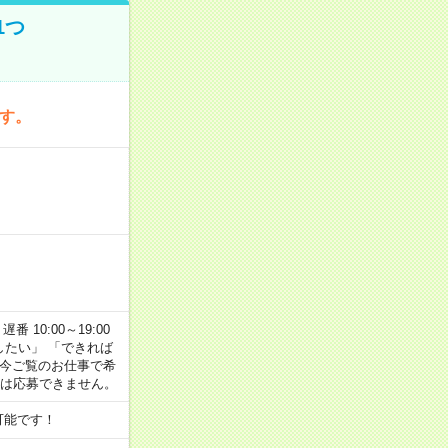
1つ
です。
番 10:00～19:00
がしたい」 「できれば
 今ご覧のお仕事で希
合は応募できません。
可能です！