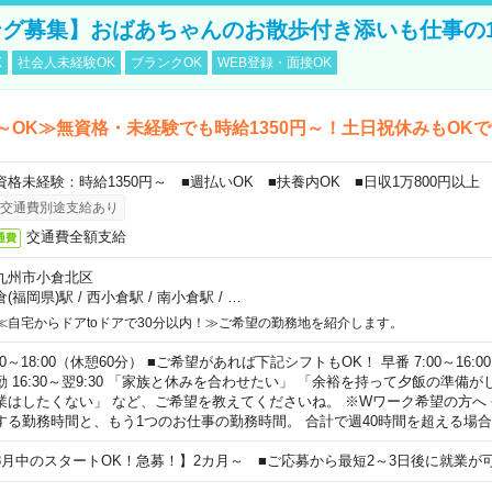
グ募集】おばあちゃんのお散歩付き添いも仕事の
K
社会人未経験OK
ブランクOK
WEB登録・面接OK
～OK≫無資格・未経験でも時給1350円～！土日祝休みもOK
資格未経験：時給1350円～ ■週払いOK ■扶養内OK ■日収1万800円以上
交通費別途支給あり
交通費全額支給
通費
九州市小倉北区
倉(福岡県)駅
/
西小倉駅
/
南小倉駅
/
…
≪自宅からドアtoドアで30分以内！≫ご希望の勤務地を紹介します。
00～18:00（休憩60分） ■ご希望があれば下記シフトもOK！ 早番 7:00～16:00 遅
勤 16:30～翌9:30 「家族と休みを合わせたい」 「余裕を持って夕飯の準備
業はしたくない」 など、ご希望を教えてくださいね。 ※Wワーク希望の方へ
する勤務時間と、もう1つのお仕事の勤務時間。 合計で週40時間を超える場
8月中のスタートOK！急募！】2カ月～ ■ご応募から最短2～3日後に就業が