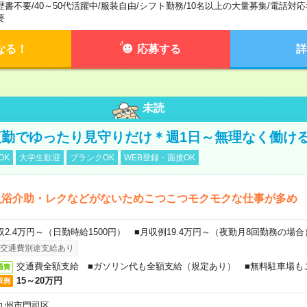
歴書不要
/
40～50代活躍中
/
服装自由
/
シフト勤務
/
10名以上の大量募集
/
電話対応
要
なる！
応募する
詳
未読
勤でゆったり見守りだけ＊週1日～無理なく働け
OK
大学生歓迎
ブランクOK
WEB登録・面接OK
入浴介助・レクなどがないためこつこつモクモクな仕事が多め
収2.4万円～（日勤時給1500円） ■月収例19.4万円～（夜勤月8回勤務の場合
交通費別途支給あり
交通費全額支給 ■ガソリン代も全額支給（規定あり） ■無料駐車場も
通費
15～20万円
収例
九州市門司区