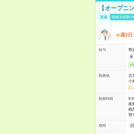
【オープニン
派遣
職種未経験O
≪週2日
無
給与
交
北
勤務地
小
9:
勤務時間
夜
残
望
【
期間