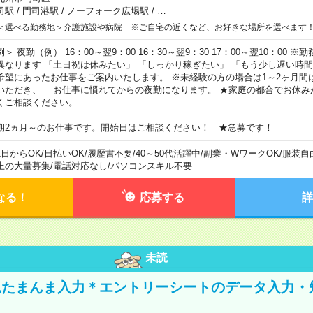
司駅
/
門司港駅
/
ノーフォーク広場駅
/
…
＜選べる勤務地＞介護施設や病院 ※ご自宅の近くなど、お好きな場所を選べます
例＞ 夜勤（例） 16：00～翌9：00 16：30～翌9：30 17：00～翌10：00
異なります 「土日祝は休みたい」 「しっかり稼ぎたい」 「もう少し遅い時
希望にあったお仕事をご案内いたします。 ※未経験の方の場合は1～2ヶ月間
いただき、 お仕事に慣れてからの夜勤になります。 ★家庭の都合でお休み
くご相談ください。
期2ヵ月～のお仕事です。開始日はご相談ください！ ★急募です！
1日からOK
/
日払いOK
/
履歴書不要
/
40～50代活躍中
/
副業・WワークOK
/
服装自
上の大量募集
/
電話対応なし
/
パソコンスキル不要
なる！
応募する
詳
未読
たまんま入力＊エントリーシートのデータ入力・