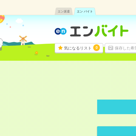
エン派遣
エン バイト
0
気になるリスト
保存した希