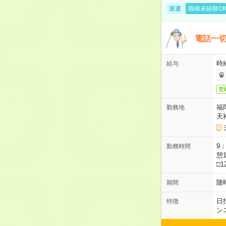
派遣
職種未経験O
電話一切
時
給与
交
福
勤務地
天
9：
勤務時間
憩1
□1
随
期間
日
特徴
ン