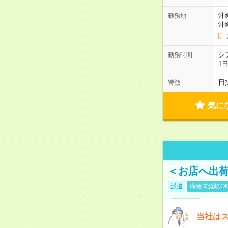
沖
勤務地
沖
シ
勤務時間
1
日
特徴
気に
＜お店へ出荷
派遣
職種未経験O
当社はス