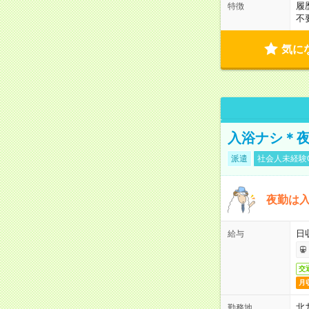
履
特徴
不
気に
入浴ナシ＊夜
派遣
社会人未経験
夜勤は
日
給与
交
月
北
勤務地