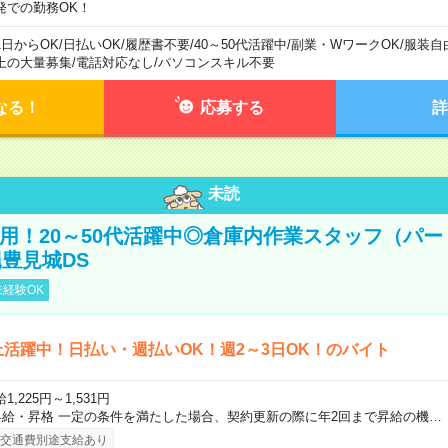
発での勤務OK！
1日からOK
/
日払いOK
/
履歴書不要
/
40～50代活躍中
/
副業・WワークOK
/
服装自
上の大量募集
/
電話対応なし
/
パソコンスキル不要
なる！
応募する
詳
未読
直雇用！20～50代活躍中◎倉庫内作業スタッフ（パー
豊見城DS
経験OK
上活躍中！日払い・週払いOK！週2～3日OK！のバイト
1,225円～1,531円
昇給・昇格 一定の条件を満たした場合、契約更新の際に年2回まで昇給の機…
交通費別途支給あり