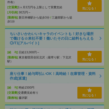
件有）
[交通費]
1ヶ月3万円を上限として実費支給
気になる！
[月収例]
30万円～
[勤務地]
新日本橋駅から徒歩3分
/
三越前駅から徒
歩1分
ちいさいかわいいキャラのイベントも！好きな場所
で働ける☆来社不要！働いたその日に給料もらえる
◎/T1[アルバイト]
[給 与]
日給13,000円～
[勤務地]
東京都世田谷区北沢（最寄り駅：下北沢
気になる！
駅）
座り仕事！給与即払いOK！高時給！在庫管理・資料
作成[派遣]
[給 与]
時給1500円
[交通費]
交通費支給有り
気になる！
[勤務地]
藤沢駅