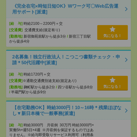
《完全在宅×時短日短OK》Wワーク可〇Web広告運
用サポート[派遣]
[給 与]
時給2100～2200円＋交
[交通費]
交通費支給(規定有り)
気になる！
[勤務地]
新宿御苑前駅から徒歩3分
/
新宿三丁目駅
から徒歩4分
2名募集！独立行政法人！こつこつ書類チェック・申
請＊50代活躍中[派遣]
[給 与]
時給1720円＋交
[交通費]
※通勤交通費別途支給(規定あり)
気になる！
[勤務地]
麹町駅から徒歩2分
/
四ツ谷駅から徒歩8分
/
半蔵門駅から徒歩9分
【在宅勤務OK】時給3000円！10～16時＊残業ほぼな
し▼新日本橋で一般事務[派遣]
[給 与]
時給3000円 月収例 30万円 時給3000円×
実働5h×週5日×4週 ※月収例を保証するものではあ
りません。※給与即受取りサービス利用可（利用条