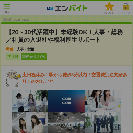
0
メニュー
気になる！
ログイン
掲載日 :2026
/
06
/
30
【20～30代活躍中】未経験OK！人事・総務
／社員の入退社や福利厚生サポート
職種：
人事・労務
正社員
職種未経験OK
土日祝休み！駅から徒歩5分以内！交通費別途支給あ
り！のおしごと