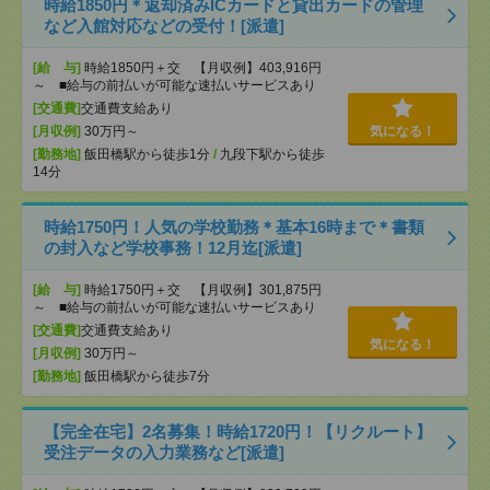
時給1850円＊返却済みICカードと貸出カードの管理
など入館対応などの受付！[派遣]
[給 与]
時給1850円＋交 【月収例】403,916円
～ ■給与の前払いが可能な速払いサービスあり
[交通費]
交通費支給あり
[月収例]
30万円～
気になる！
[勤務地]
飯田橋駅から徒歩1分
/
九段下駅から徒歩
14分
時給1750円！人気の学校勤務＊基本16時まで＊書類
の封入など学校事務！12月迄[派遣]
[給 与]
時給1750円＋交 【月収例】301,875円
～ ■給与の前払いが可能な速払いサービスあり
[交通費]
交通費支給あり
気になる！
[月収例]
30万円～
[勤務地]
飯田橋駅から徒歩7分
【完全在宅】2名募集！時給1720円！【リクルート】
受注データの入力業務など[派遣]