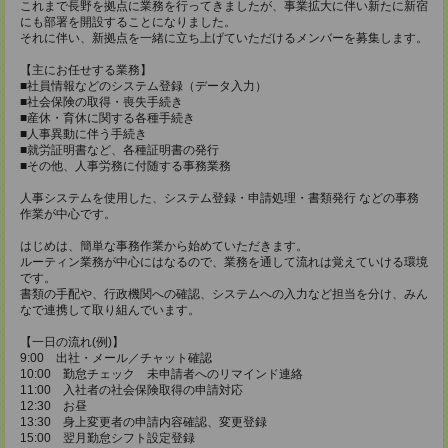
これまで長野を拠点に業務を行ってきましたが、事業拡大に伴い新たに新宿
にも部署を開設することになりました。
それに伴い、新拠点を一緒に立ち上げていただけるメンバーを募集します。
【主にお任せする業務】
■社員情報などのシステム登録（データ入力）
■社会保険の取得・喪失手続き
■産休・育休に関する各種手続き
■人事異動に伴う手続き
■就労証明書など、各種証明書の発行
■その他、人事労務に付随する事務業務
人事システムを使用した、システム登録・申請処理・書類発行 などの事務
作業が中心です。
はじめは、簡単な事務作業から始めていただきます。
ルーティン業務が中心にはなるので、業務を通して流れは覚えていける環境
です。
書類の手配や、行政機関への確認、システムへの入力など担当を分け、みん
なで連携して取り組んでいます。
【一日の流れ(例)】
9:00 出社・メール／チャット確認
10:00 勤怠チェック 未申請者へのリマインド連絡
11:00 入社者の社会保険取得の申請対応
12:30 お昼
13:30 身上変更者の申請内容確認、変更登録
15:00 翌月勤怠シフト設定登録