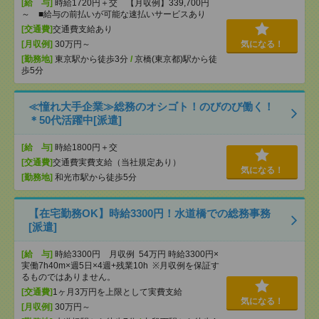
[給 与]
時給1720円＋交 【月収例】339,700円
～ ■給与の前払いが可能な速払いサービスあり
[交通費]
交通費支給あり
[月収例]
30万円～
気になる！
[勤務地]
東京駅から徒歩3分
/
京橋(東京都)駅から徒
歩5分
≪憧れ大手企業≫総務のオシゴト！のびのび働く！
＊50代活躍中[派遣]
[給 与]
時給1800円＋交
[交通費]
交通費実費支給（当社規定あり）
気になる！
[勤務地]
和光市駅から徒歩5分
【在宅勤務OK】時給3300円！水道橋での総務事務
[派遣]
[給 与]
時給3300円 月収例 54万円 時給3300円×
実働7h40m×週5日×4週+残業10h ※月収例を保証す
るものではありません。
[交通費]
1ヶ月3万円を上限として実費支給
気になる！
[月収例]
30万円～