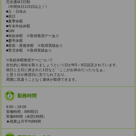
完全週休2日制
《年間休日125日以上！》
■土・日休み
■祝日
■夏季休暇
■年末年始休暇
■GW
■有給休暇 ※取得推奨デーあり
■慶弔休暇
■産前・産後休暇 ※取得実績あり
■育児休暇 ※取得実績あり
※有給休暇推奨デーについて
全社的に有給を取りましょうという日が年5～8日設定されています。
祝日と土日に挟まれた1日など「ここがお休みだったらなぁ」
と思う日が推奨日に充てられており、
周囲に気遣うことなく連休が取得できます。
勤務時間
9:00～18:00
実働時間：8時間/日
実働8時間（休憩1時間）
★残業は月平均8時間