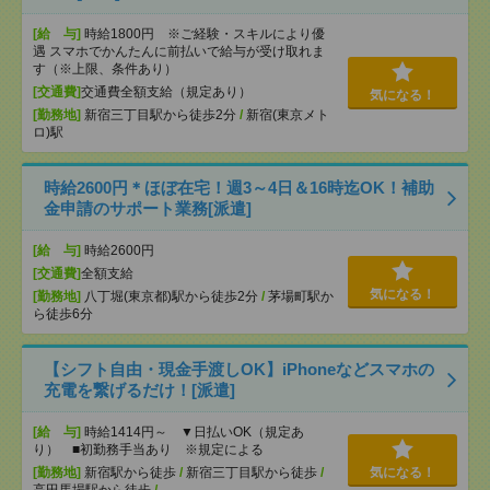
[給 与]
時給1800円 ※ご経験・スキルにより優
遇 スマホでかんたんに前払いで給与が受け取れま
す（※上限、条件あり）
[交通費]
交通費全額支給（規定あり）
気になる！
[勤務地]
新宿三丁目駅から徒歩2分
/
新宿(東京メト
ロ)駅
時給2600円＊ほぼ在宅！週3～4日＆16時迄OK！補助
金申請のサポート業務[派遣]
[給 与]
時給2600円
[交通費]
全額支給
気になる！
[勤務地]
八丁堀(東京都)駅から徒歩2分
/
茅場町駅か
ら徒歩6分
【シフト自由・現金手渡しOK】iPhoneなどスマホの
充電を繋げるだけ！[派遣]
[給 与]
時給1414円～ ▼日払いOK（規定あ
り） ■初勤務手当あり ※規定による
[勤務地]
新宿駅から徒歩
/
新宿三丁目駅から徒歩
/
気になる！
高田馬場駅から徒歩
/
…