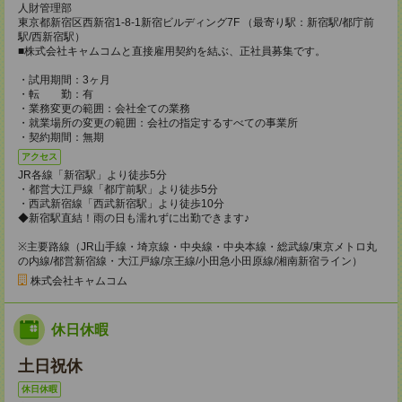
人財管理部
東京都新宿区西新宿1-8-1新宿ビルディング7F （最寄り駅：新宿駅/都庁前
駅/西新宿駅）
■株式会社キャムコムと直接雇用契約を結ぶ、正社員募集です。
・試用期間：3ヶ月
・転 勤：有
・業務変更の範囲：会社全ての業務
・就業場所の変更の範囲：会社の指定するすべての事業所
・契約期間：無期
アクセス
JR各線「新宿駅」より徒歩5分
・都営大江戸線「都庁前駅」より徒歩5分
・西武新宿線「西武新宿駅」より徒歩10分
◆新宿駅直結！雨の日も濡れずに出勤できます♪
※主要路線（JR山手線・埼京線・中央線・中央本線・総武線/東京メトロ丸
の内線/都営新宿線・大江戸線/京王線/小田急小田原線/湘南新宿ライン）
株式会社キャムコム
休日休暇
土日祝休
休日休暇