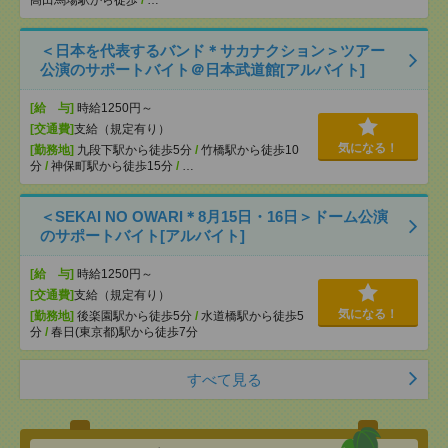
＜日本を代表するバンド＊サカナクション＞ツアー
公演のサポートバイト＠日本武道館[アルバイト]
[給 与]
時給1250円～
[交通費]
支給（規定有り）
気になる！
[勤務地]
九段下駅から徒歩5分
/
竹橋駅から徒歩10
分
/
神保町駅から徒歩15分
/
…
＜SEKAI NO OWARI＊8月15日・16日＞ドーム公演
のサポートバイト[アルバイト]
[給 与]
時給1250円～
[交通費]
支給（規定有り）
気になる！
[勤務地]
後楽園駅から徒歩5分
/
水道橋駅から徒歩5
分
/
春日(東京都)駅から徒歩7分
すべて見る