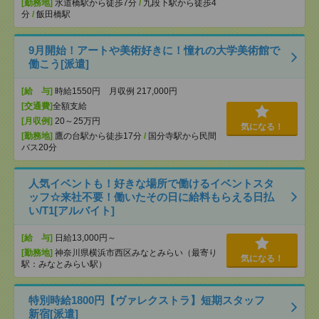
[勤務地]
水道橋駅から徒歩7分
/
九段下駅から徒歩4
分
/
飯田橋駅
9月開始！アートや美術好きに！憧れの大学美術館で
働こう[派遣]
[給 与]
時給1550円 月収例 217,000円
[交通費]
全額支給
[月収例]
20～25万円
気になる！
[勤務地]
鷹の台駅から徒歩17分
/
国分寺駅から民間
バス20分
人気イベントも！好きな場所で働けるイベントスタ
ッフ☆来社不要！働いたその日に給料もらえる日払
い/T1[アルバイト]
[給 与]
日給13,000円～
[勤務地]
神奈川県横浜市西区みなとみらい（最寄り
気になる！
駅：みなとみらい駅）
特別時給1800円【ヴァレクストラ】短期スタッフ
新宿[派遣]