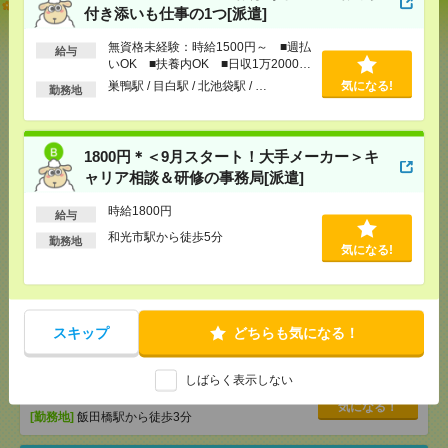
【オープニング募集】おばあちゃんのお散歩付き添
付き添いも仕事の1つ[派遣]
いも仕事の1つ[派遣]
無資格未経験：時給1500円～ ■週払
給与
[給 与]
無資格未経験：時給1500円～ ■週払い
いOK ■扶養内OK ■日収1万2000円
OK ■扶養内OK ■日収1万2000円以上
以上
巣鴨駅 / 目白駅 / 北池袋駅 / …
気になる!
勤務地
[交通費]
交通費全額支給
気になる！
[勤務地]
巣鴨駅
/
目白駅
/
北池袋駅
/
…
1800円＊＜9月スタート！大手メーカー＞キ
1800円＊＜9月スタート！大手メーカー＞キャリア相
ャリア相談＆研修の事務局[派遣]
談＆研修の事務局[派遣]
時給1800円
給与
[給 与]
時給1800円
和光市駅から徒歩5分
勤務地
[交通費]
全額支給
気になる!
気になる！
[勤務地]
和光市駅から徒歩5分
【人気の大学事務！】PC操作できればOK！穏やか
スキップ
どちらも気になる！
大学で学校事務[派遣]
[給 与]
時給1550円
しばらく表示しない
[交通費]
全額支給
気になる！
[勤務地]
飯田橋駅から徒歩3分