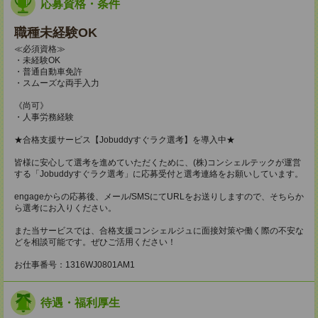
応募資格・条件
職種未経験OK
≪必須資格≫
・未経験OK
・普通自動車免許
・スムーズな両手入力
《尚可》
・人事労務経験
★合格支援サービス【Jobuddyすぐラク選考】を導入中★
皆様に安心して選考を進めていただくために、(株)コンシェルテックが運営
する「Jobuddyすぐラク選考」に応募受付と選考連絡をお願いしています。
engageからの応募後、メール/SMSにてURLをお送りしますので、そちらか
ら選考にお入りください。
また当サービスでは、合格支援コンシェルジュに面接対策や働く際の不安な
どを相談可能です。ぜひご活用ください！
お仕事番号：1316WJ0801AM1
待遇・福利厚生