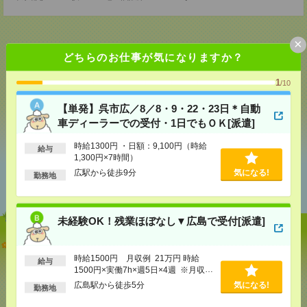
×
どちらのお仕事が気になりますか？
応募ページへ
1
/10
【単発】呉市広／8／8・9・22・23日＊自動
気になる！
車ディーラーでの受付・1日でもＯＫ[派遣]
時給1300円 ・日額：9,100円（時給
給与
1,300円×7時間）
あなたの閲覧履歴からの
広駅から徒歩9分
気になる!
勤務地
おすすめ
未経験OK！残業ほぼなし▼広島で受付[派遣]
【単発】呉市広／8／8・9・22・23日＊自動車ディー
ラーでの受付・1日でもＯＫ[派遣]
時給1500円 月収例 21万円 時給
給与
1500円×実働7h×週5日×4週 ※月収例
を保証するものではありません。※給
[給 与]
時給1300円 ・日額：9,100円（時給1,300
広島駅から徒歩5分
気になる!
勤務地
円×7時間）
与即受取りサービス利用可（利用条件
有）
[交通費]
・自転車通勤可 ・車通勤可(駐車場無料)