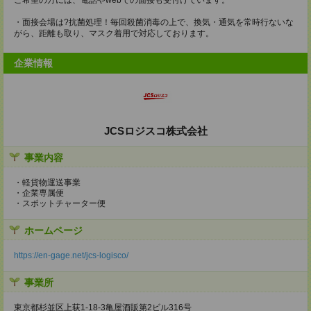
・面接会場は?抗菌処理！毎回殺菌消毒の上で、換気・通気を常時行ないな
がら、距離も取り、マスク着用で対応しております。
企業情報
JCSロジスコ株式会社
事業内容
・軽貨物運送事業
・企業専属便
・スポットチャーター便
ホームページ
https://en-gage.net/jcs-logisco/
事業所
東京都杉並区上荻1-18-3亀屋酒販第2ビル316号