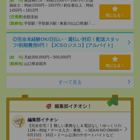
[給 与]
無資格の方：時給1350円～1687円 / 介護
福祉士：時給1550円～1937円 / 初任者以上：時給
1450円～1812円
気になる！
[交通費]
全額支給
[勤務地]
宇部駅
/
宇部新川駅
/
東新川(山口県)駅
/
…
◎完全未経験OK/日払い・週払い対応！配送スタッ
フ/初期費用0円！【JCSロジスコ】[アルバイト]
[給 与]
月給300,000円～500,000円
[勤務地]
山口県岩国市
気になる！
すべて見る
編集部イチオシ
【完全在宅！】難しい業務なし＆電話なし！ゆっくりの
11時～時短＊データ入力・事務、＜SEKAI NO OWARI＊
8月15日・16日＞ドーム公演のサポートバイトなど
(8/7UP!)