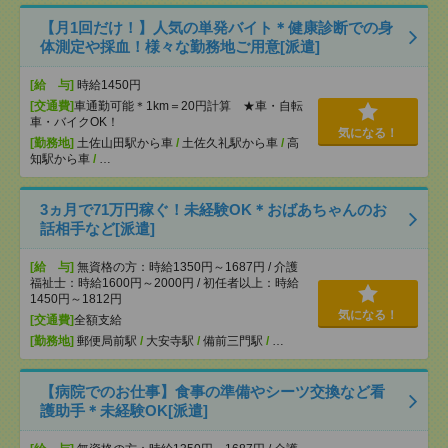
【月1回だけ！】人気の単発バイト＊健康診断での身
体測定や採血！様々な勤務地ご用意[派遣]
[給 与]
時給1450円
[交通費]
車通勤可能＊1km＝20円計算 ★車・自転
車・バイクOK！
気になる！
[勤務地]
土佐山田駅から車
/
土佐久礼駅から車
/
高
知駅から車
/
…
3ヵ月で71万円稼ぐ！未経験OK＊おばあちゃんのお
話相手など[派遣]
[給 与]
無資格の方：時給1350円～1687円 / 介護
福祉士：時給1600円～2000円 / 初任者以上：時給
1450円～1812円
気になる！
[交通費]
全額支給
[勤務地]
郵便局前駅
/
大安寺駅
/
備前三門駅
/
…
【病院でのお仕事】食事の準備やシーツ交換など看
護助手＊未経験OK[派遣]