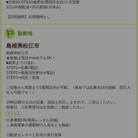
■月収80万円(43歳男性/墨田区在住)※元営業
1日200個配達×25日勤務(月休み)
【試用期間】試用期間なし
勤務地
島根県松江市
島根県松江市
★面接は電話やwebでもOK！
■就業までの流れ
STEP1⇒応募(電話)
STEP2⇒面接1回(来社or電話)
STEP3⇒内定！就業
ご応募から就業まで2週間以内が可能。（最短では応募当日の面接、翌日入
社も可能です！）
18時以降や土日の応募、面談も対応しますので、ご安心ください。
面接日、入社希望日はお気軽にご相談ください。
アクセス
◎車通勤OK(車両レンタル完備)
∟満員電車や通勤時の人混みとも無縁♪
◎配送センターと自宅の直行直帰