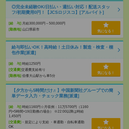
◎完全未経験OK/日払い・週払い対応！配送スタッ
フ/初期費用0円！【JCSロジスコ】[アルバイト]
[給 与]
月給300,000円～500,000円
[勤務地]
山口県萩市
気になる！
給与即払いOK！高時給！土日休み！製造・検査・梱
包作業[派遣]
[給 与]
時給1250円
[交通費]
交通費支給有り
気になる！
[勤務地]
伯耆大山駅から車5分
【夕方から5時間だけ♬】中国新聞社グループでの簡
単データ入力・チェック業務[派遣]
[給 与]
時給1160円☆月収例：11万5700円（1160
円×5時間×19日勤務の場合） ※22:00以降は時給
1,450円
[交通費]
・規定により支給 ・車通勤・自転車通勤
OK
気になる！