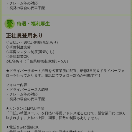
・クレーム等の対応
・突発の場合の代車手配
待遇・福利厚生
正社員登用あり
◇日払い・週払い制度(規定あり)
◇研修制度完備
◇車両レンタル制度(審査なし)
◇最短就業OK
◇社宅あり（千葉県船橋市/家賃3～5万）
★ドライバーサポート担当を各事業所に配置、研修3日間＆ドライバーフォ
ローを行っております。電話にてフォロー対応が可能です！
フォロー内容
・ドライバーコースの調整
・クレーム等の対応
・突発の場合の代車手配
★カンタンに日払い申請
「日払い希望メール」を日払い専用アドレス送るだけで、翌営業日には振り
込まれます。支払い上限、期限、回数の制限もありません。
★電話＆web面接OK
ご希望の方には、電話やwebでの面接も受付けています。