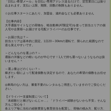
「日払い希望メール」を日払い専用アドレス送るだけで、翌営業日には振り
込まれます。支払い上限、期限、回数の制限もありません。
☆お仕事スタートにあたり、加盟金、違約金なども必要ありません
【仕事内容】
大手通販サイトなどの荷物を、軽自動車(AT限定可)を使って担当エリアの個
人宅や企業様へお届けする宅配ドライバーのお仕事です。
～お届け先は？～
担当エリアは基本的に固定。1日20～30kmの運転で、限られた範囲なので
道も覚えやすいです。
～どんなものを運ぶの？～
通販の洋服などの軽いものが中心です！1人で持ち運べないようなものは扱
いません＾＾
～運ぶ量はどのくらい？～
稼ぎたい額によって配達個数を決定するので、あなたの希望の個数をお任せ
します。
◎車両のない方は、審査不要のレンタルもご用意していますのでご安心くだ
さい。
【ドライバー支援制度について】
「未経験だと稼げないんじゃ…」「ドライバー経験がないから不安」そんな
方もご安心を！
各エリア毎に当社の経験豊富な教育担当を配置し、荷物の積み方、配り方、