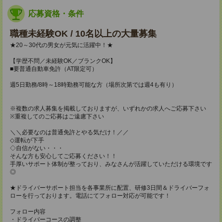
応募資格・条件
職種未経験OK / 10名以上の大量募集
★20～30代の男女が元気に活躍中！★
【学歴不問／未経験OK／ブランクOK】
■要普通自動車免許（AT限定可）
週5日勤務/8時～18時勤務可能な方（場所次第では週4も有り）
※複数の求人募集を掲載しておりますが、いずれかの求人へご応募下さい
※重複してのご応募はご遠慮下さい
＼＼必要なのは普通免許とやる気だけ！／／
◇運転が下手
◇自信がない・・・
そんな方も安心してご応募ください！！
手厚いサポート体制が整っており、みなさんが活躍していただける環境です
◎
★ドライバーサポート担当を各事業所に配置、研修3日間＆ドライバーフォ
ローを行っております。電話にてフォロー対応が可能です！
フォロー内容
・ドライバーコースの調整