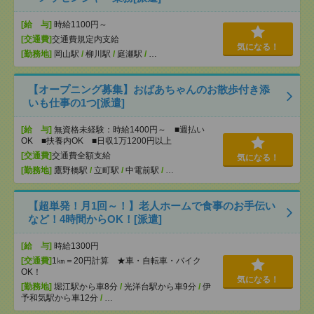
[給 与]
時給1100円～
[交通費]
交通費規定内支給
気になる！
[勤務地]
岡山駅
/
柳川駅
/
庭瀬駅
/
…
【オープニング募集】おばあちゃんのお散歩付き添
いも仕事の1つ[派遣]
[給 与]
無資格未経験：時給1400円～ ■週払い
OK ■扶養内OK ■日収1万1200円以上
[交通費]
交通費全額支給
気になる！
[勤務地]
鷹野橋駅
/
立町駅
/
中電前駅
/
…
【超単発！月1回～！】老人ホームで食事のお手伝い
など！4時間からOK！[派遣]
[給 与]
時給1300円
[交通費]
1㎞＝20円計算 ★車・自転車・バイク
OK！
気になる！
[勤務地]
堀江駅から車8分
/
光洋台駅から車9分
/
伊
予和気駅から車12分
/
…