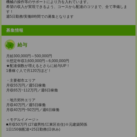
機械の操作等のサポートにより力を入れています。
希望の収入が実現できるよう、コースから配達のコツまで、全て準備しま
す！
週5日勤務/実働8時間での募集となります
募集情報
給与
月給300,000円～500,000円
※想定年収3,600,000円～6,000,000円
★配達個数が増えるとさらに給与UP！
1番稼ぐ人で月120万ほど！
・主要都市エリア
月収55万円／週5日稼働
月収65万~112万円／週6日稼働
・地方郊外エリア
月収40万円／週5日稼働
月収40万円~50万円／週6日稼働
＜モデルイメージ＞
■月収50万円 (27歳男性/江東区在住)※元建築関係
1日150個配達×25日勤務(日休み)