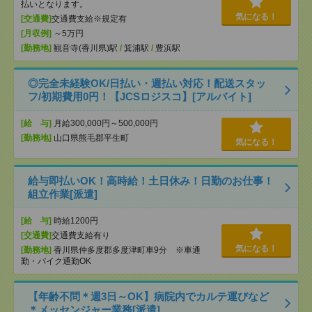
払いとなります。
気になる！
[交通費]
交通費支給※規定有
[月収例]
～5万円
[勤務地]
観音寺(香川県)駅
/
箕浦駅
/
豊浜駅
◎完全未経験OK/日払い・週払い対応！配送スタッ
フ/初期費用0円！【JCSロジスコ】[アルバイト]
[給 与]
月給300,000円～500,000円
[勤務地]
山口県熊毛郡平生町
気になる！
給与即払いOK！高時給！土日休み！日勤のお仕事！
組立作業[派遣]
[給 与]
時給1200円
[交通費]
交通費支給有り
気になる！
[勤務地]
香川県仲多度郡多度津町車9分 ※車通
勤・バイク通勤OK
【年齢不問＊週3日～OK】病院内でカルテ運びなど
＊メッセンジャー業務[派遣]