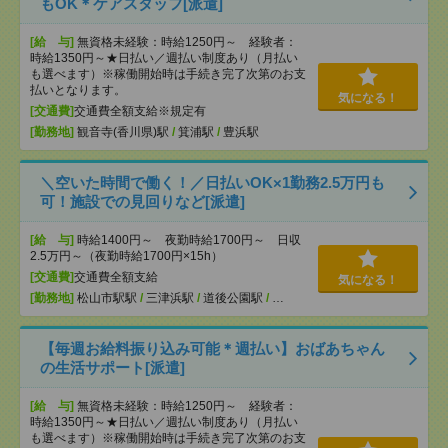
もOK＊ケアスタッフ[派遣]
[給 与]
無資格未経験：時給1250円～ 経験者：
時給1350円～★日払い／週払い制度あり（月払い
も選べます）※稼働開始時は手続き完了次第のお支
払いとなります。
気になる！
[交通費]
交通費全額支給※規定有
[勤務地]
観音寺(香川県)駅
/
箕浦駅
/
豊浜駅
＼空いた時間で働く！／日払いOK×1勤務2.5万円も
可！施設での見回りなど[派遣]
[給 与]
時給1400円～ 夜勤時給1700円～ 日収
2.5万円～（夜勤時給1700円×15h）
[交通費]
交通費全額支給
気になる！
[勤務地]
松山市駅駅
/
三津浜駅
/
道後公園駅
/
…
【毎週お給料振り込み可能＊週払い】おばあちゃん
の生活サポート[派遣]
[給 与]
無資格未経験：時給1250円～ 経験者：
時給1350円～★日払い／週払い制度あり（月払い
も選べます）※稼働開始時は手続き完了次第のお支