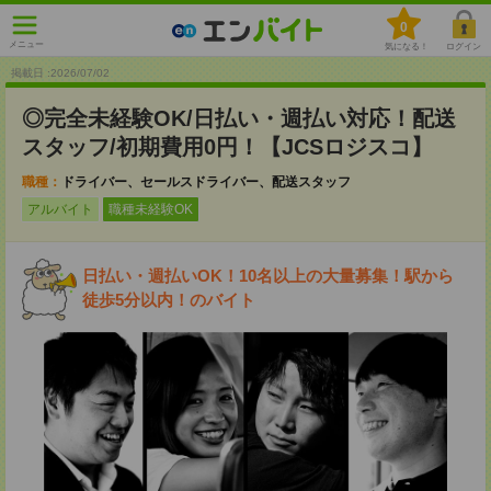
0
メニュー
気になる！
ログイン
掲載日 :2026
/
07
/
02
◎完全未経験OK/日払い・週払い対応！配送
スタッフ/初期費用0円！【JCSロジスコ】
職種：
ドライバー、セールスドライバー、配送スタッフ
アルバイト
職種未経験OK
日払い・週払いOK！10名以上の大量募集！駅から
徒歩5分以内！のバイト