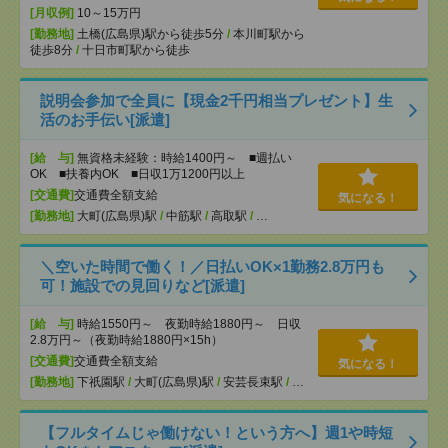
[月収例]
10～15万円
[勤務地]
土橋(広島県)駅から徒歩5分
/
本川町駅から
徒歩8分
/
十日市町駅から徒歩
説明会参加で全員に【現金2千円相当プレゼント】生
活のお手伝い[派遣]
[給 与]
無資格未経験：時給1400円～ ■週払い
OK ■扶養内OK ■日収1万1200円以上
[交通費]
交通費全額支給
気になる！
[勤務地]
大町(広島県)駅
/
中筋駅
/
高取駅
/
…
＼空いた時間で働く！／日払いOK×1勤務2.8万円も
可！施設での見回りなど[派遣]
[給 与]
時給1550円～ 夜勤時給1880円～ 日収
2.8万円～（夜勤時給1880円×15h）
[交通費]
交通費全額支給
気になる！
[勤務地]
下祇園駅
/
大町(広島県)駅
/
安芸長束駅
/
…
【フルタイムじゃ働けない！という方へ】週1や時短