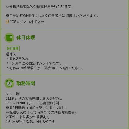
◎募集勤務地区での積極採用を行ないます！
※ご契約時/研修時にお近くの事業所に御来社いただきます。
JCSロジスコ株式会社
休日休暇
休日休暇
週休制
＊週休2日休み。
＊1ヶ月単位の固定休シフト制です。
＊お休みの希望曜日は、面接時にご相談ください。
勤務時間
シフト制
1日あたりの実働時間：最大8時間/日
8:00～20:00（シフト制/実働8時間）
※週5日勤務（場所次第では週4も有り）
※配達状況によって時間外での勤務可能性有り
※案件により多少の前後あり
※配達が完了次第、帰社OKです