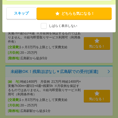
気になる！
[勤務地]
広駅から徒歩9分
スキップ
どちらも気になる！
未経験OK！残業ほぼなし▼広島で受付[派遣]
しばらく表示しない
[給 与]
時給1500円 月収例 21万円 時給1500円×
実働7h×週5日×4週 ※月収例を保証するものではあ
りません。※給与即受取りサービス利用可（利用条
件有）
気になる！
[交通費]
1ヶ月3万円を上限として実費支給
[月収例]
20～25万円
[勤務地]
広島駅から徒歩5分
未経験OK！残業ほぼなし▼広島駅での受付[派遣]
[給 与]
時給1400円 月収例 21万円 時給1400円×
実働7h30m×週5日×4週+残業5h ※月収例を保証す
るものではありません。※給与即受取りサービス利
用可（利用条件有）
気になる！
[交通費]
1ヶ月3万円を上限として実費支給
[月収例]
20～25万円
[勤務地]
広島駅駅から徒歩1分