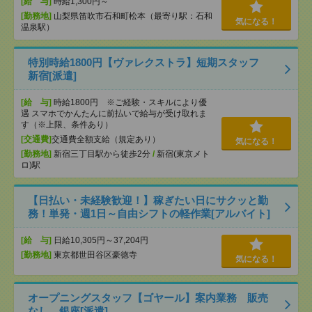
[給 与]
時給1,300円～
[勤務地]
山梨県笛吹市石和町松本（最寄り駅：石和
気になる！
温泉駅）
特別時給1800円【ヴァレクストラ】短期スタッフ
新宿[派遣]
[給 与]
時給1800円 ※ご経験・スキルにより優
遇 スマホでかんたんに前払いで給与が受け取れま
す（※上限、条件あり）
[交通費]
交通費全額支給（規定あり）
気になる！
[勤務地]
新宿三丁目駅から徒歩2分
/
新宿(東京メト
ロ)駅
【日払い・未経験歓迎！】稼ぎたい日にサクッと勤
務！単発・週1日～自由シフトの軽作業[アルバイト]
[給 与]
日給10,305円～37,204円
[勤務地]
東京都世田谷区豪徳寺
気になる！
オープニングスタッフ【ゴヤール】案内業務 販売
なし 銀座[派遣]