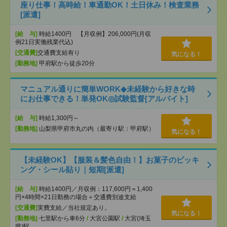
座り仕事！高時給！車通勤OK！土日休み！検査業務
[派遣]
[給 与]
時給1400円 【月収例】206,000円(月収
例21日実働残業代込)
[交通費]
交通費支給有り
気になる！
[勤務地]
甲府駅から徒歩20分
マニュアル通りに簡単WORK◆未経験から好きな時
にお仕事できる！単発OK◎試験監督[アルバイト]
[給 与]
時給1,300円～
[勤務地]
山梨県甲府市丸の内（最寄り駅：甲府駅）
気になる！
【未経験OK】【服装＆髪色自由！】お菓子のピッキ
ング・シール貼り｜短期[派遣]
[給 与]
時給1400円／月収例：117,600円＝1,400
円×4時間×21日勤務の場合＋交通費別途支給
[交通費]
実費支給／当社規定あり。
気になる！
[勤務地]
七里駅から車6分
/
大宮公園駅
/
大宮(埼玉
県)駅