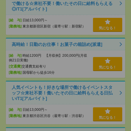
で働ける☆来社不要！働いたその日に給料もらえる
◎/T1[アルバイト]
[給 与]
日給13,000円～
[勤務地]
東京都新宿区新宿（最寄り駅：新宿駅）
気になる！
高時給！日勤のお仕事！お菓子の箱詰め[派遣]
[給 与]
時給1200円 【月収例】200,000円(月収
例21日実働)
[交通費]
交通費支給有り
気になる！
[勤務地]
国母駅から徒歩16分
人気イベントも！好きな場所で働けるイベントスタ
ッフ☆来社不要！働いたその日に給料もらえる日払
い/T1[アルバイト]
[給 与]
日給13,000円～
[勤務地]
東京都渋谷区渋谷（最寄り駅：渋谷駅）
気になる！