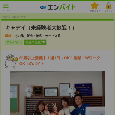
0
メニュー
気になる！
ログイン
掲載日 :2026
/
07
/
09
キャデイ（未経験者大歓迎！）
職種：
その他、販売・接客・サービス系
アルバイト
職種未経験OK
60歳以上活躍中！週1日～OK！副業・Wワーク
OK！のバイト