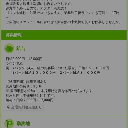
未経験者大歓迎！親切にお教えいたします。
夕方早く終わるので、アフターも充実！
ゴルフ未経験、知識ゼロでも大丈夫、業務終了後ラウンドも可能！（17時
～）
ご自信のスケジュールに合わせて大自然の中気持ち良くお仕事しませんか。
募集情報
給与
日給8,000円～12,000円
ラウンド給
例、4バック（4人一組のお客様についた場合）日給１２，０００円
3バック日給１０，０００円 ２バック日給８，０００円
【試用期間】試用期間あり
試用期間の長さ：3ヶ月
※ 雇用形態と給与に、本採用時と異なる部分があります。
雇用形態：本採用時と同じです。
給与：日給 7,000円 ～ 7,000円
交通費別途支給あり
勤務地