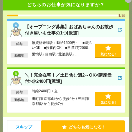
どちらのお仕事が気になりますか？
【完全在宅！】難しい業務なし＆電話なし！ゆっく
りの11時～時短＊データ入力・事務[派遣]
1
/10
【オープニング募集】おばあちゃんのお散歩
[給 与]
◆時給1,700円＊日払い・週払いOK＊昇給
あり♪【月収例】 ・約204,000円 （時給1,700
付き添いも仕事の1つ[派遣]
円 × 実働6h × 20日）
[交通費]
◆全額支給 ＊家が少し遠くても安心！
無資格未経験：時給1500円～ ■週払
給与
気になる！
いOK ■扶養内OK ■日収1万2000円
[月収例]
20～25万円
以上
巣鴨駅 / 目白駅 / 北池袋駅 / …
気になる!
[勤務地]
竹芝駅から徒歩2分
/
浜松町駅から徒歩4分
勤務地
/
大門(東京都)駅から徒歩5分
/
…
＜1日～OK！＞あの有名企業も！展示会や株主総会
＼！完全在宅！／土日含む週2～OK<講座受
のお手伝い！[アルバイト]
付>@2400円[派遣]
時給2400円＋交
[給 与]
■日給16,840円～ ■日払いOK ■実働3時
給与
間5,120円のお仕事あります！
田町(東京都)駅から徒歩4分 / 三田(東
勤務地
[交通費]
一部支給
気になる!
気になる！
京都)駅から徒歩7分
[勤務地]
東京駅
/
水道橋駅
/
有楽町駅
/
…
短時間シフトあり！WEBでサクッと登録OK＊クッキ
スキップ
どちらも気になる！
ーなどの仕分け[派遣]