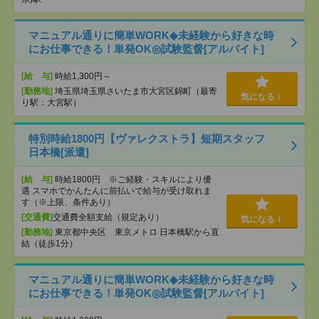
マニュアル通りに簡単WORK◆未経験から好きな時
にお仕事できる！単発OK◎試験監督[アルバイト]
[給 与]
時給1,300円～
[勤務地]
埼玉県埼玉県さいたま市大宮区錦町（最寄
気になる！
り駅：大宮駅）
特別時給1800円【ヴァレクストラ】短期スタッフ
日本橋[派遣]
[給 与]
時給1800円 ※ご経験・スキルにより優
遇 スマホでかんたんに前払いで給与が受け取れま
す（※上限、条件あり）
[交通費]
交通費全額支給（規定あり）
気になる！
[勤務地]
東京都中央区 東京メトロ 日本橋駅から直
結（徒歩1分）
マニュアル通りに簡単WORK◆未経験から好きな時
にお仕事できる！単発OK◎試験監督[アルバイト]