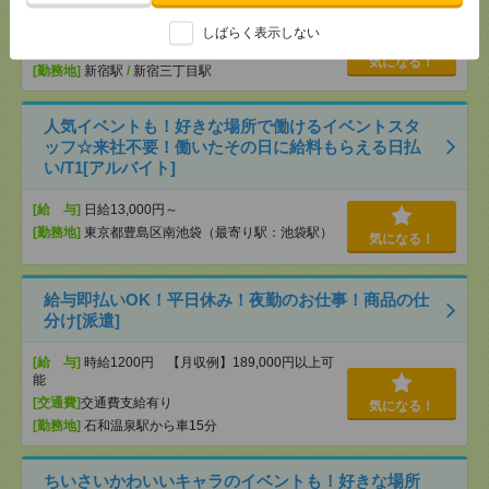
[給 与]
時給1500円 ■日払い・週払いOK！(規定
しばらく表示しない
あり) ■現金日払いもOK(規定あり)
気になる！
[勤務地]
新宿駅
/
新宿三丁目駅
人気イベントも！好きな場所で働けるイベントスタ
ッフ☆来社不要！働いたその日に給料もらえる日払
い/T1[アルバイト]
[給 与]
日給13,000円～
[勤務地]
東京都豊島区南池袋（最寄り駅：池袋駅）
気になる！
給与即払いOK！平日休み！夜勤のお仕事！商品の仕
分け[派遣]
[給 与]
時給1200円 【月収例】189,000円以上可
能
[交通費]
交通費支給有り
気になる！
[勤務地]
石和温泉駅から車15分
ちいさいかわいいキャラのイベントも！好きな場所