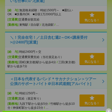
いも仕事の1つ[派遣]
[給 与]
無資格未経験：時給1500円～ ■週払い
OK ■扶養内OK ■日収1万2000円以上
[交通費]
交通費全額支給
気になる！
[勤務地]
巣鴨駅
/
目白駅
/
北池袋駅
/
…
＼！完全在宅！／土日含む週2～OK<講座受付
>@2400円[派遣]
[給 与]
時給2400円＋交
[交通費]
交通費実費支給（当社規定あり）
気になる！
[勤務地]
田町(東京都)駅から徒歩4分
/
三田(東京都)
駅から徒歩7分
＜日本を代表するバンド＊サカナクション＞ツアー
公演のサポートバイト＠日本武道館[アルバイト]
[給 与]
時給1250円～
[交通費]
支給（規定有り）
気になる！
[勤務地]
九段下駅から徒歩5分
/
竹橋駅から徒歩10
分
/
神保町駅から徒歩15分
/
…
×