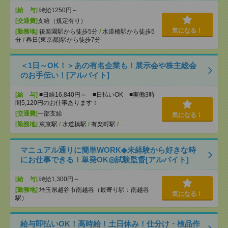
[給 与]
時給1250円～
[交通費]
支給（規定有り）
気になる！
[勤務地]
後楽園駅から徒歩5分
/
水道橋駅から徒歩5
分
/
春日(東京都)駅から徒歩7分
＜1日～OK！＞あの有名企業も！展示会や株主総会
のお手伝い！[アルバイト]
[給 与]
■日給16,840円～ ■日払いOK ■実働3時
間5,120円のお仕事あります！
[交通費]
一部支給
気になる！
[勤務地]
東京駅
/
水道橋駅
/
有楽町駅
/
…
マニュアル通りに簡単WORK◆未経験から好きな時
にお仕事できる！単発OK◎試験監督[アルバイト]
[給 与]
時給1,300円～
[勤務地]
埼玉県越谷市南越谷（最寄り駅：南越谷
気になる！
駅）
給与即払いOK！高時給！土日休み！仕分け・検品作