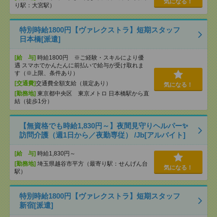
気になる！
り駅：大宮駅）
特別時給1800円【ヴァレクストラ】短期スタッフ
日本橋[派遣]
[給 与]
時給1800円 ※ご経験・スキルにより優
遇 スマホでかんたんに前払いで給与が受け取れま
す（※上限、条件あり）
[交通費]
交通費全額支給（規定あり）
気になる！
[勤務地]
東京都中央区 東京メトロ 日本橋駅から直
結（徒歩1分）
【無資格でも時給1,830円～】夜間見守りヘルパー✨
訪問介護（週1日から／夜勤専従） /Jb[アルバイト]
[給 与]
時給1,830円～
[勤務地]
埼玉県越谷市平方（最寄り駅：せんげん台
気になる！
駅）
特別時給1800円【ヴァレクストラ】短期スタッフ
新宿[派遣]