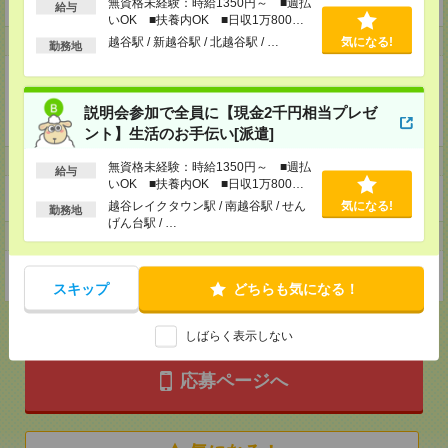
容外科）
無資格未経験：時給1350円～ ■週払
給与
いOK ■扶養内OK ■日収1万800円
以上
事業内容
越谷駅 / 新越谷駅 / 北越谷駅 / …
気になる!
勤務地
美容外科
美容皮膚科
美容外科クリニック
説明会参加で全員に【現金2千円相当プレゼ
美容医療
ント】生活のお手伝い[派遣]
ホームページ
無資格未経験：時給1350円～ ■週払
給与
いOK ■扶養内OK ■日収1万800円
https://en-gage.net/recruiting-personnel_saiyo/
以上
越谷レイクタウン駅 / 南越谷駅 / せん
気になる!
勤務地
げん台駅 / …
事業所
東京都新宿区新宿3丁目1-20 メットライフ・JTB新宿スクエア 7F
スキップ
どちらも気になる！
しばらく表示しない
応募ページへ