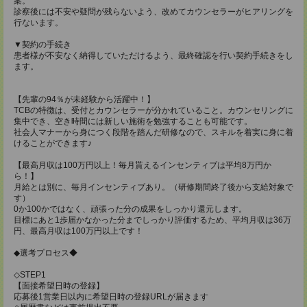
案。
診察後には不安や疑問が残らないよう、改めてカウンセラーがヒアリングを
行ないます。
▼契約の手続き
患者様が不安なく納得していただけるよう、最終確認を行い契約手続きをし
ます。
【先輩の94％が未経験から活躍中！】
TCBの特徴は、受付とカウンセラーが分かれていること。カウンセリングに
集中でき、空き時間には新しい施術を勉強することも可能です。
社会人マナーから身につく段階を踏んだ研修なので、スキルを着実に身に着
けることができます♪
【最高月収は100万円以上！毎月貰えるインセンティブは平均8万円か
ら！】
月給とは別に、毎月インセンティブあり。（研修期間終了後から支給対象で
す）
0か100かではなく、頑張った分の成果をしっかり還元します。
目標にあと1歩届かなかった分までしっかり評価するため、平均月収は36万
円、最高月収は100万円以上です！
◆選考プロセス◆
◇STEP1
【面接希望日時の登録】
応募後1営業日以内に希望日時の登録URLが届きます