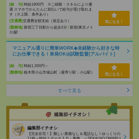
[給 与]
時給1800円 ※ご経験・スキルにより優
遇 スマホでかんたんに前払いで給与が受け取れま
す（※上限、条件あり）
[交通費]
交通費全額支給（規定あり）
気になる！
[勤務地]
新宿三丁目駅から徒歩2分
/
新宿(東京メト
ロ)駅
マニュアル通りに簡単WORK◆未経験から好きな時
にお仕事できる！単発OK◎試験監督[アルバイト]
[給 与]
時給1,300円～
[勤務地]
栃木県小山市城山町（最寄り駅：小山駅）
気になる！
すべて見る
編集部イチオシ
【完全在宅！】難しい業務なし＆電話なし！ゆっくりの
11時～時短＊データ入力・事務、＜SEKAI NO OWARI＊