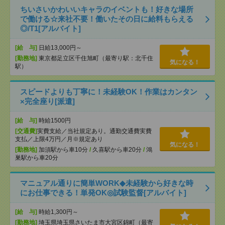
ちいさいかわいいキャラのイベントも！好きな場所
で働ける☆来社不要！働いたその日に給料もらえる
◎/T1[アルバイト]
[給 与]
日給13,000円～
[勤務地]
東京都足立区千住旭町（最寄り駅：北千住
気になる！
駅）
スピードよりも丁寧に！未経験OK！作業はカンタン
×完全座り[派遣]
[給 与]
時給1500円
[交通費]
実費支給／当社規定あり。通勤交通費実費
支払／上限4万円／月※規定あり
気になる！
[勤務地]
加須駅から車10分
/
久喜駅から車20分
/
鴻
巣駅から車20分
マニュアル通りに簡単WORK◆未経験から好きな時
にお仕事できる！単発OK◎試験監督[アルバイト]
[給 与]
時給1,300円～
[勤務地]
埼玉県埼玉県さいたま市大宮区錦町（最寄