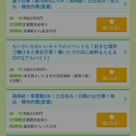
座り仕事！給与即払いOK！高時給！土日休み！受入
れ・梱包作業[派遣]
[給 与]
時給1500円
[交通費]
交通費支給有り
気になる！
[勤務地]
谷塚駅から徒歩10分
ちいさいかわいいキャラのイベントも！好きな場所
で働ける☆来社不要！働いたその日に給料もらえる
◎/T1[アルバイト]
[給 与]
日給13,000円～
[勤務地]
埼玉県さいたま市大宮区錦町（最寄り駅：
気になる！
大宮駅）
高時給！車通勤OK！土日休み！日勤のお仕事！検
品・梱包作業[派遣]
[給 与]
時給1240円
[交通費]
交通費支給有り
気になる！
[勤務地]
越谷駅からバス12分