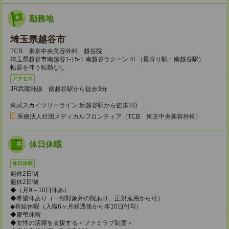
勤務地
埼玉県越谷市
TCB 東京中央美容外科 越谷院
埼玉県越谷市南越谷1-15-1 南越谷ラクーン 4F（最寄り駅：南越谷駅）
転居を伴う転勤なし
アクセス
JR武蔵野線 南越谷駅から徒歩3分
東武スカイツリーライン 新越谷駅から徒歩3分
医療法人社団メディカルフロンティア（TCB 東京中央美容外科）
休日休暇
休日休暇
週休2日制
週休2日制
◆（月9～10日休み）
◆希望休あり（一部対象外の院あり、正規雇用から可）
◆有給休暇（入職6ヶ月経過後から年10日付与）
◆慶弔休暇
◆女性の活躍を支援する＜ファミラブ制度＞