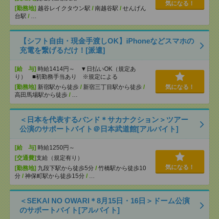
気になる！
[勤務地]
越谷レイクタウン駅
/
南越谷駅
/
せんげん
台駅
/
…
【シフト自由・現金手渡しOK】iPhoneなどスマホの
充電を繋げるだけ！[派遣]
[給 与]
時給1414円～ ▼日払いOK（規定あ
り） ■初勤務手当あり ※規定による
[勤務地]
新宿駅から徒歩
/
新宿三丁目駅から徒歩
/
気になる！
高田馬場駅から徒歩
/
…
＜日本を代表するバンド＊サカナクション＞ツアー
公演のサポートバイト＠日本武道館[アルバイト]
[給 与]
時給1250円～
[交通費]
支給（規定有り）
気になる！
[勤務地]
九段下駅から徒歩5分
/
竹橋駅から徒歩10
分
/
神保町駅から徒歩15分
/
…
＜SEKAI NO OWARI＊8月15日・16日＞ドーム公演
のサポートバイト[アルバイト]