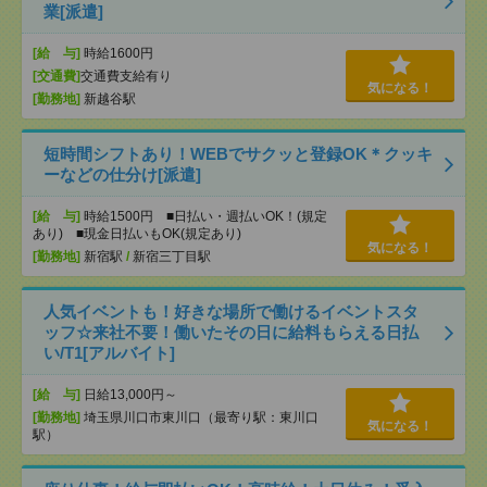
業[派遣]
[給 与]
時給1600円
[交通費]
交通費支給有り
気になる！
[勤務地]
新越谷駅
短時間シフトあり！WEBでサクッと登録OK＊クッキ
ーなどの仕分け[派遣]
[給 与]
時給1500円 ■日払い・週払いOK！(規定
あり) ■現金日払いもOK(規定あり)
気になる！
[勤務地]
新宿駅
/
新宿三丁目駅
人気イベントも！好きな場所で働けるイベントスタ
ッフ☆来社不要！働いたその日に給料もらえる日払
い/T1[アルバイト]
[給 与]
日給13,000円～
[勤務地]
埼玉県川口市東川口（最寄り駅：東川口
気になる！
駅）