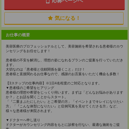
応募ページへ
気になる！
お仕事の概要
美容医療のプロフェッショナルとして、美容施術を希望される患者様のカウ
ンセリングをお任せします！
患者様の不安を解消し、理想の姿になれるプランのご提案を行っていただき
ます。
大切なのは「患者様と信頼関係を築くこと」だけ！
患者様と直接関わるお仕事なので、感謝のお言葉をいただく機会も多数！
【3ステップの仕事内容】※1日4名程度のご対応となります。
▼患者様のご希望をヒアリング
患者様の理想や希望をじっくり伺います。まずは「どんなお悩みがあります
か？」とお話を聞くことからスタート。
「『二重まぶたにしたい』とご希望の方」「イベントまでキレイになりたい
方」「『こんな体型になりたい』と症例写真を見せてくださる方」など、
様々な患者様が来院されます。
▼ドクターへ申し送り
ドクターがカウンセリング内容をもとに診察を行ない、最適な施術をご提