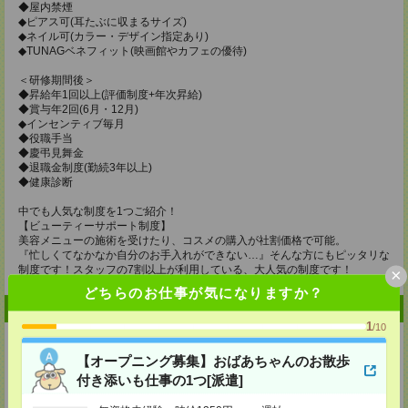
◆屋内禁煙
◆ピアス可(耳たぶに収まるサイズ)
◆ネイル可(カラー・デザイン指定あり)
◆TUNAGベネフィット(映画館やカフェの優待)
＜研修期間後＞
◆昇給年1回以上(評価制度+年次昇給)
◆賞与年2回(6月・12月)
◆インセンティブ毎月
◆役職手当
◆慶弔見舞金
◆退職金制度(勤続3年以上)
◆健康診断
中でも人気な制度を1つご紹介！
【ビューティーサポート制度】
美容メニューの施術を受けたり、コスメの購入が社割価格で可能。
『忙しくてなかなか自分のお手入れができない…』そんな方にもピッタリな
制度です！スタッフの7割以上が利用している、大人気の制度です！
×
どちらのお仕事が気になりますか？
企業情報
1
/10
【オープニング募集】おばあちゃんのお散歩
付き添いも仕事の1つ[派遣]
医療法人社団メディカルフロンティア（TCB 東京中央美