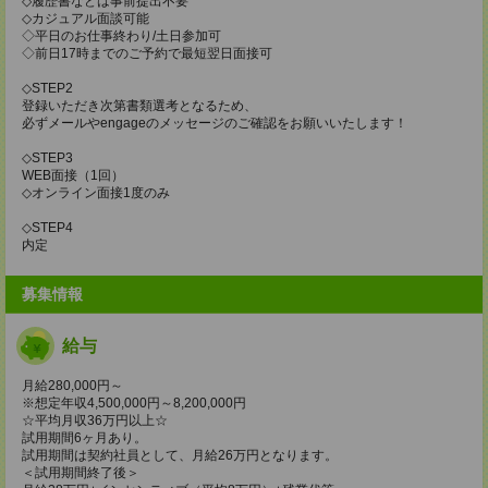
◇履歴書などは事前提出不要
◇カジュアル面談可能
◇平日のお仕事終わり/土日参加可
◇前日17時までのご予約で最短翌日面接可
◇STEP2
登録いただき次第書類選考となるため、
必ずメールやengageのメッセージのご確認をお願いいたします！
◇STEP3
WEB面接（1回）
◇オンライン面接1度のみ
◇STEP4
内定
募集情報
給与
月給280,000円～
※想定年収4,500,000円～8,200,000円
☆平均月収36万円以上☆
試用期間6ヶ月あり。
試用期間は契約社員として、月給26万円となります。
＜試用期間終了後＞