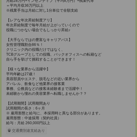
月給28万円+インセンティブ（平均8万円）+残業代等
＝平均月収36万円以上
※残業手当は月給に対し1分単位で全額支給
【レアな年次昇給制度アリ】
年次昇給制度で毎年月給が上がっていくので
役職につかない場合でもしっかり昇給♪
【大手ならではの豊富なキャリアパス】
女性管理職割合86％！
クリニック内の役職だけではなく、
TCBグループとしての役職、バックオフィスへの転籍など
自ら手を挙げて挑戦することができます！
【様々な業界から活躍中】
平均年齢は27歳！
美容部員やエステ、脱毛などの近い業界から
アパレル、飲食など他業界の接客業
事務、公務員などの接客未経験者まで活躍中！
未経験から憧れの美容業界へ転職しませんか？？
【試用期間】試用期間あり
試用期間の長さ：6ヶ月
※ 雇用形態と給与に、本採用時と異なる部分があります。
雇用形態：中途採用（契約社員）
給与：月給 260,000円以上
交通費別途支給あり