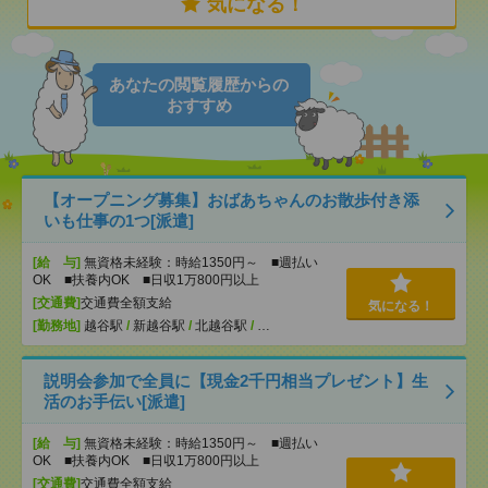
気になる！
あなたの閲覧履歴からの
おすすめ
【オープニング募集】おばあちゃんのお散歩付き添
いも仕事の1つ[派遣]
[給 与]
無資格未経験：時給1350円～ ■週払い
OK ■扶養内OK ■日収1万800円以上
[交通費]
交通費全額支給
気になる！
[勤務地]
越谷駅
/
新越谷駅
/
北越谷駅
/
…
説明会参加で全員に【現金2千円相当プレゼント】生
活のお手伝い[派遣]
[給 与]
無資格未経験：時給1350円～ ■週払い
OK ■扶養内OK ■日収1万800円以上
[交通費]
交通費全額支給