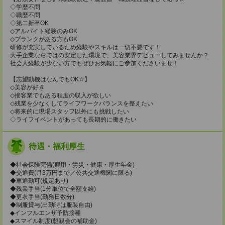
◇学歴不問
◇職歴不問
◇第二新卒OK
◇アルバイト経験のみOK
◇ブランクがある方もOK
研修が充実しているため経験やスキルは一切不要です！
大手企業ならではの安定した環境で、美容業界デビューしてみませんか？
社会人経験が少ない方でもぜひお気軽にご参加くださいませ！
【志望動機はなんでもOK☆】
◇美容が好き
◇接客業でもある程度の収入が欲しい
◇残業を少なくしてライフワークバランスを整えたい
◇将来的に現場スタッフ以外にも挑戦したい
◇ライフイベントがあっても長期的に働きたい
待遇・福利厚生
◆社会保険完備(雇用・労災・健康・厚生年金)
◆交通費(月3万円まで／公共交通機関に限る)
◆車通勤可(規定あり)
◆残業手当(1分単位で全額支給)
◆更衣手当(勤務日数分)
◆制服貸与(出勤時は服装自由)
◆インフルエンザ予防接種
◆スマイル制度(懇親会の補助金)