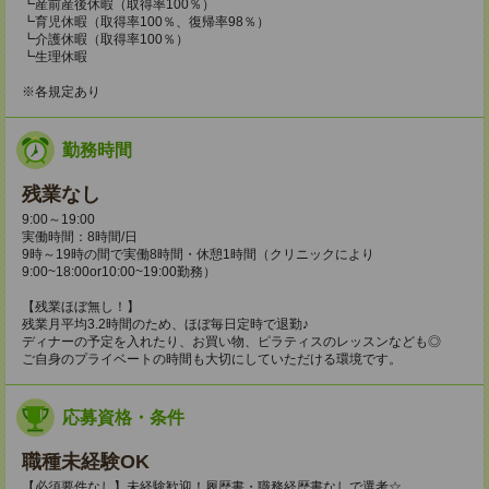
┗産前産後休暇（取得率100％）
┗育児休暇（取得率100％、復帰率98％）
┗介護休暇（取得率100％）
┗生理休暇
※各規定あり
勤務時間
残業なし
9:00～19:00
実働時間：8時間/日
9時～19時の間で実働8時間・休憩1時間（クリニックにより
9:00~18:00or10:00~19:00勤務）
【残業ほぼ無し！】
残業月平均3.2時間のため、ほぼ毎日定時で退勤♪
ディナーの予定を入れたり、お買い物、ピラティスのレッスンなども◎
ご自身のプライベートの時間も大切にしていただける環境です。
応募資格・条件
職種未経験OK
【必須要件なし】未経験歓迎！履歴書・職務経歴書なしで選考☆