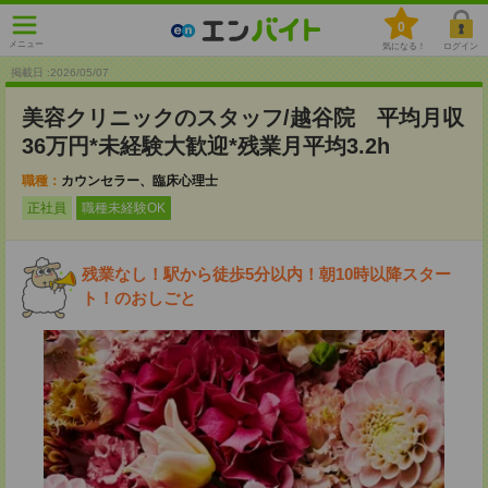
0
メニュー
気になる！
ログイン
掲載日 :2026
/
05
/
07
美容クリニックのスタッフ/越谷院 平均月収
36万円*未経験大歓迎*残業月平均3.2h
職種：
カウンセラー、臨床心理士
正社員
職種未経験OK
残業なし！駅から徒歩5分以内！朝10時以降スター
ト！のおしごと