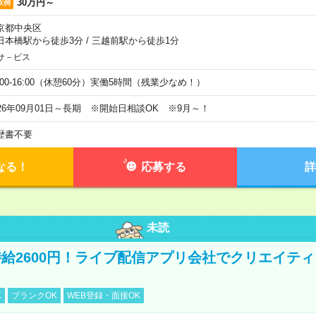
30万円～
収例
京都中央区
日本橋駅から徒歩3分
/
三越前駅から徒歩1分
サ－ビス
0:00-16:00（休憩60分）実働5時間（残業少なめ！）
026年09月01日～長期 ※開始日相談OK ※9月～！
歴書不要
なる！
応募する
詳
未読
給2600円！ライブ配信アプリ会社でクリエイテ
K
ブランクOK
WEB登録・面接OK