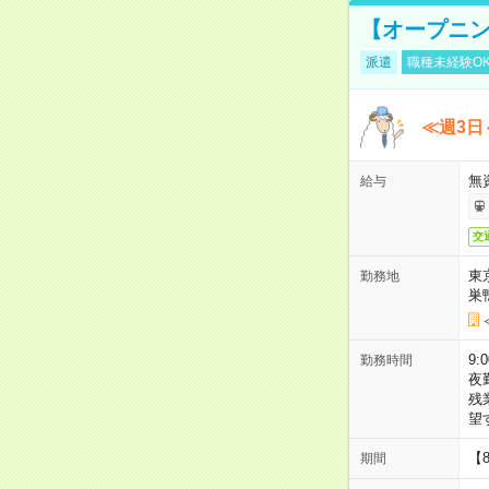
【オープニン
派遣
職種未経験O
≪週3日
無
給与
交
東
勤務地
巣
9:
勤務時間
夜
残
望
【
期間