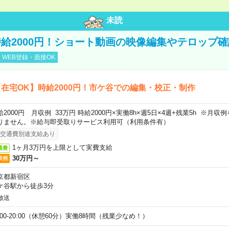
未読
給2000円！ショート動画の映像編集やテロップ確
WEB登録・面接OK
在宅OK】時給2000円！市ケ谷での編集・校正・制作
給2000円 月収例 33万円 時給2000円×実働8h×週5日×4週+残業5h ※月
りません。※給与即受取りサービス利用可（利用条件有）
交通費別途支給あり
1ヶ月3万円を上限として実費支給
通費
30万円～
収例
京都新宿区
ケ谷駅から徒歩3分
放送
1:00-20:00（休憩60分）実働8時間（残業少なめ！）