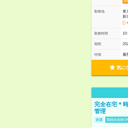
月
東
勤務地
新
1
勤務時間
2
期間
履
特徴
気に
完全在宅＊時
管理
派遣
職種未経験O