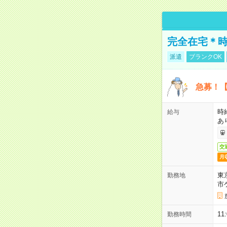
完全在宅＊時
派遣
ブランクOK
急募！【
時
給与
あ
交
月
東
勤務地
市
1
勤務時間