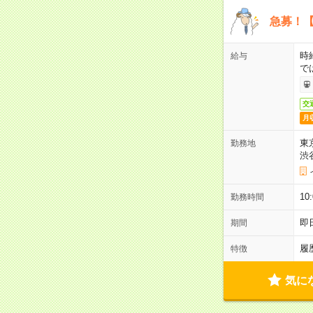
急募！【
時
給与
で
交
月
東
勤務地
渋
10
勤務時間
即
期間
履
特徴
気に