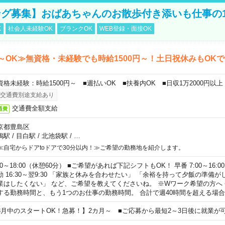
グ募集】おばあちゃんのお散歩付き添いも仕事の
K
社会人未経験OK
ブランクOK
WEB登録・面接OK
～OK≫無資格・未経験でも時給1500円～！土日祝休みもOK
資格未経験：時給1500円～ ■週払いOK ■扶養内OK ■日収1万2000円以上
交通費別途支給あり
交通費全額支給
通費
京都豊島区
鴨駅
/
目白駅
/
北池袋駅
/
…
≪自宅からドアtoドアで30分以内！≫ご希望の勤務地を紹介します。
00～18:00（休憩60分） ■ご希望があれば下記シフトもOK！ 早番 7:00～16:00 遅
勤 16:30～翌9:30 「家族と休みを合わせたい」 「余裕を持って夕飯の準備
業はしたくない」 など、ご希望を教えてくださいね。 ※Wワーク希望の方へ
する勤務時間と、もう1つのお仕事の勤務時間。 合計で週40時間を超える場
8月中のスタートOK！急募！】2カ月～ ■ご応募から最短2～3日後に就業が