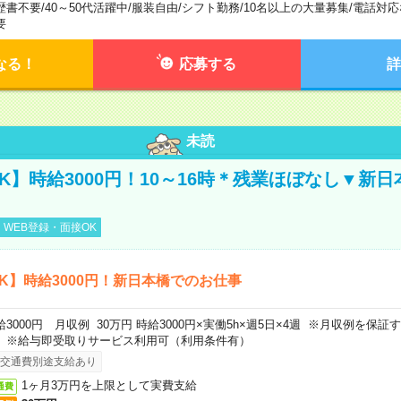
歴書不要
/
40～50代活躍中
/
服装自由
/
シフト勤務
/
10名以上の大量募集
/
電話対応
要
なる！
応募する
詳
未読
K】時給3000円！10～16時＊残業ほぼなし▼新
WEB登録・面接OK
K】時給3000円！新日本橋でのお仕事
給3000円 月収例 30万円 時給3000円×実働5h×週5日×4週 ※月収例を保
。※給与即受取りサービス利用可（利用条件有）
交通費別途支給あり
1ヶ月3万円を上限として実費支給
通費