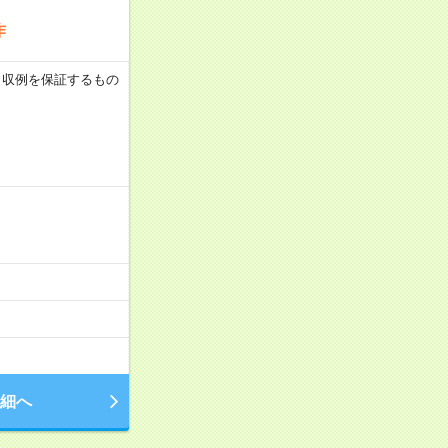
作
 ※月収例を保証するもの
細へ