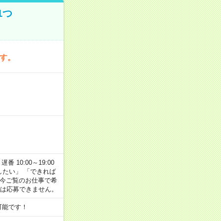
1つ
です。
番 10:00～19:00
がしたい」 「できれば
 今ご覧のお仕事で希
合は応募できません。
可能です！