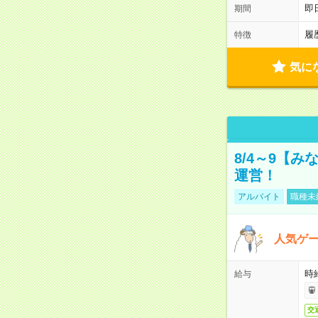
即
期間
履
特徴
気に
8/4～9【
運営！
アルバイト
職種未
人気ゲ
時給
給与
交