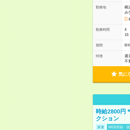
横
勤務地
み
4 
勤務時間
16
8/
期間
週
特徴
不
気に
時給2800
クション
派遣
WEB登録・面