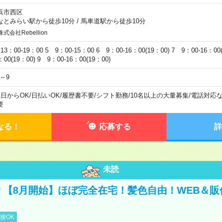
浜市西区
なとみらい駅から徒歩10分
/
馬車道駅から徒歩10分
株式会社Rebellion
13：00-19：00 5 9：00-15：00 6 9：00-16：00(19：00) 7 9：00-16：00(
：00(19：00) 9 9：00-16：00(19：00)
4～9
1日からOK
/
日払いOK
/
履歴書不要
/
シフト勤務
/
10名以上の大量募集
/
電話対応
要
なる！
応募する
詳
未読
円＊【8月開始】ほぼ完全在宅！髪色自由！WEB＆
接OK