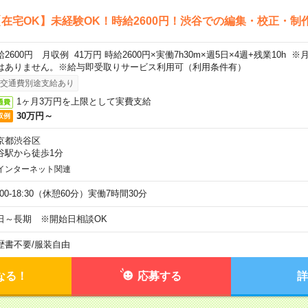
在宅OK】未経験OK！時給2600円！渋谷での編集・校正・制
給2600円 月収例 41万円 時給2600円×実働7h30m×週5日×4週+残業10h
はありません。※給与即受取りサービス利用可（利用条件有）
交通費別途支給あり
1ヶ月3万円を上限として実費支給
通費
30万円～
収例
京都渋谷区
谷駅から徒歩1分
インターネット関連
:00-18:30（休憩60分）実働7時間30分
日～長期 ※開始日相談OK
歴書不要
/
服装自由
なる！
応募する
詳