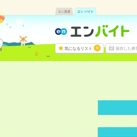
エン派遣
エン バイト
0
気になるリスト
保存した希