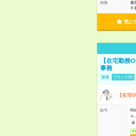
履
特徴
不
気に
【在宅勤務O
事務
派遣
ブランクOK
【在宅O
時
給与
ん
交