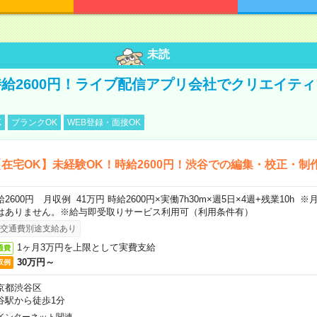
未読
給2600円！ライブ配信アプリ会社でクリエイテ
K
ブランクOK
WEB登録・面接OK
在宅OK】未経験OK！時給2600円！渋谷での編集・校正・制
給2600円 月収例 41万円 時給2600円×実働7h30m×週5日×4週+残業10h
はありません。※給与即受取りサービス利用可（利用条件有）
交通費別途支給あり
1ヶ月3万円を上限として実費支給
通費
30万円～
収例
京都渋谷区
谷駅から徒歩1分