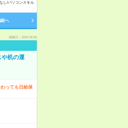
なし
/
パソコンスキル
細へ
掲載日：2026.08.06
スや机の運
終わっても日給保