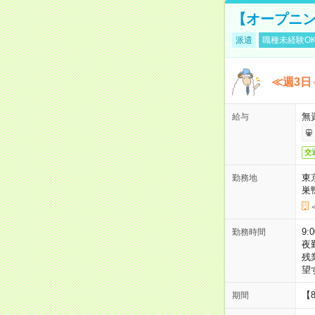
【オープニン
派遣
職種未経験O
≪週3日
無
給与
交
東
勤務地
巣
9:
勤務時間
夜
残
望
【
期間