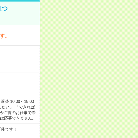
1つ
です。
番 10:00～19:00
がしたい」 「できれば
 今ご覧のお仕事で希
合は応募できません。
可能です！