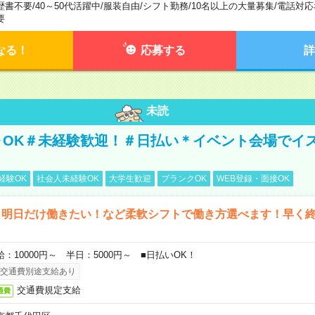
歴書不要
/
40～50代活躍中
/
服装自由
/
シフト勤務
/
10名以上の大量募集
/
電話対応
要
なる！
応募する
詳
未読
～OK＃未経験歓迎！＃日払い＊イベント会場でイ
経験OK
社会人未経験OK
大学生歓迎
ブランクOK
WEB登録・面接OK
ら明日だけ働きたい！など柔軟シフトで働き方選べます！早く
給：10000円～ 半日：5000円～ ■日払いOK！
交通費別途支給あり
交通費規定支給
通費