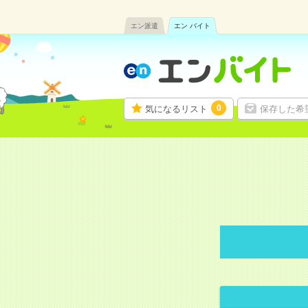
エン派遣
エン バイト
0
気になるリスト
保存した希