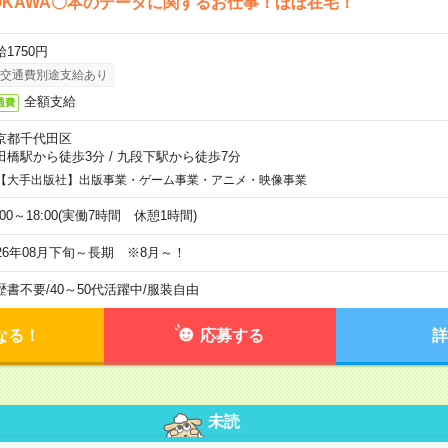
OKAWA〇本のデータに関するお仕事！ほぼ在宅！
1750円
交通費別途支給あり
全額支給
通費
京都千代田区
田橋駅から徒歩3分
/
九段下駅から徒歩7分
【大手出版社】出版事業・ゲーム事業・アニメ・映像事業
:00～18:00(実働7時間 休憩1時間)
026年08月下旬～長期 ※8月～！
歴書不要
/
40～50代活躍中
/
服装自由
なる！
応募する
詳
未読