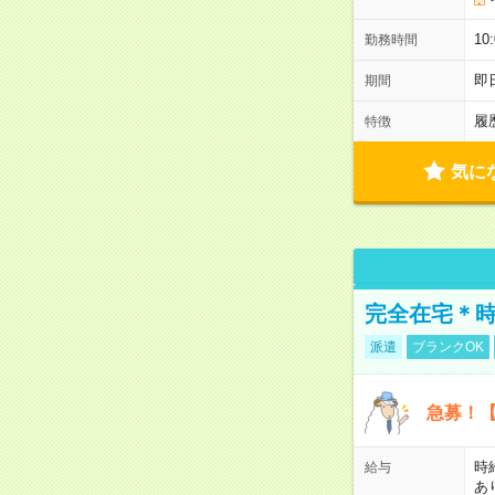
10
勤務時間
即
期間
履
特徴
気に
完全在宅＊時
派遣
ブランクOK
急募！【
時
給与
あ