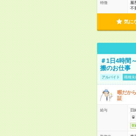
履
特徴
不
気に
＃1日4時間
搬のお仕事
アルバイト
職種未
暇だか
証
日
給与
交