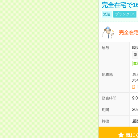
完全在宅で1
派遣
ブランクOK
完全在宅
時
給与
交
東
勤務地
六
9:
勤務時間
2
期間
履
特徴
気に