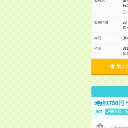
東
勤務地
秋
2
勤務時間
談
激
期間
週
特徴
募
気に
時給1750
派遣
WEB登録・面