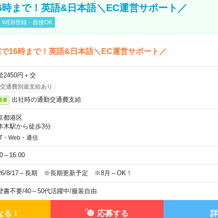
6時まで！英語&日本語＼EC運営サポート／
WEB登録・面接OK
で16時まで！英語&日本語＼EC運営サポート／
給2450円＋交
交通費別途支給あり
出社時の通勤交通費支給
通費
京都港区
本木駅から徒歩3分
IT・Web・通信
00～16:00
026/8/17～長期 ※長期更新予定 ※8月～OK！
歴書不要
/
40～50代活躍中
/
服装自由
なる！
応募する
詳