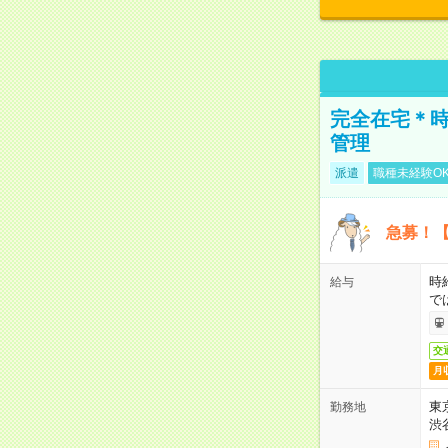
完全在宅＊時
管理
派遣
職種未経験O
急募！【
時
給与
で
交
月
東
勤務地
渋