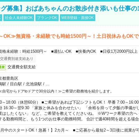
グ募集】おばあちゃんのお散歩付き添いも仕事の
K
社会人未経験OK
ブランクOK
WEB登録・面接OK
～OK≫無資格・未経験でも時給1500円～！土日祝休みもOK
資格未経験：時給1500円～ ■週払いOK ■扶養内OK ■日収1万2000円以上
交通費別途支給あり
交通費全額支給
通費
京都豊島区
鴨駅
/
目白駅
/
北池袋駅
/
…
≪自宅からドアtoドアで30分以内！≫ご希望の勤務地を紹介します。
00～18:00（休憩60分） ■ご希望があれば下記シフトもOK！ 早番 7:00～16:00 遅
勤 16:30～翌9:30 「家族と休みを合わせたい」 「余裕を持って夕飯の準備
業はしたくない」 など、ご希望を教えてくださいね。 ※Wワーク希望の方へ
する勤務時間と、もう1つのお仕事の勤務時間。 合計で週40時間を超える場
8月中のスタートOK！急募！】2カ月～ ■ご応募から最短2～3日後に就業が