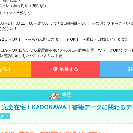
京都千代田区
葉原駅
/
神保町駅
/
麹町駅
/
…
オフィス・学校など
0:00～24：00 22：00～翌7:00 …など1日4時間～OK！ その他シフトもござ
ください！
短1日～OK！ ■もちろん即日スタートもOK！ ■曜日・日数はアナタ次第！
1日からOK
/
日払いOK
/
履歴書不要
/
40～50代活躍中
/
副業・WワークOK
/
シフト
集
/
電話対応なし
/
パソコンスキル不要
なる！
応募する
詳
未読
円＊完全在宅！KADOKAWA！書籍データに関わる
接OK