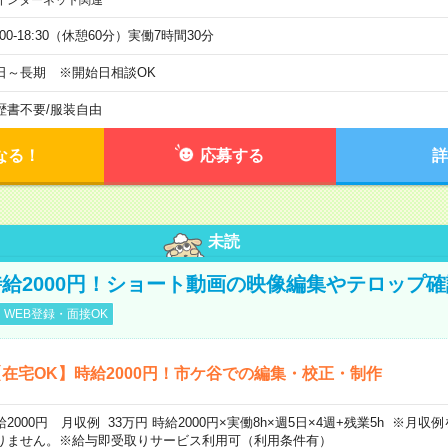
インターネット関連
:00-18:30（休憩60分）実働7時間30分
日～長期 ※開始日相談OK
歴書不要
/
服装自由
なる！
応募する
詳
未読
給2000円！ショート動画の映像編集やテロップ確
WEB登録・面接OK
在宅OK】時給2000円！市ケ谷での編集・校正・制作
給2000円 月収例 33万円 時給2000円×実働8h×週5日×4週+残業5h ※月
りません。※給与即受取りサービス利用可（利用条件有）