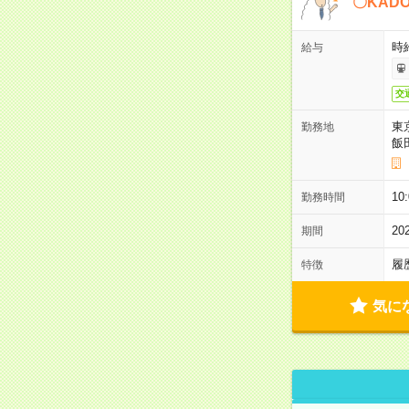
〇KAD
時給
給与
交
東
勤務地
飯
10
勤務時間
2
期間
履
特徴
気に