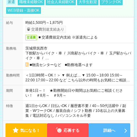
派遣
職種未経験OK
社会人未経験OK
大学生歓迎
ブランクOK
WEB登録・面接OK
時給1,500円～1,875円
給与
交通費別途支給あり
■ 交通費規定内支給 ※派遣先による
交通費
茨城県筑西市
勤務地
下館駅からバイク・車
/
川島駅からバイク・車
/
玉戸駅からバ
イク・車
/
…
■物流センターなど ■勤務地選べます
＜1日3時間～OK！＞ ▼ 例えば… ▼ 15:00～18:00 15:00～
勤務時間
22:00 17:00～22:00 など こちら以外の時間もお気軽にご相談く
ださい！
単発1日～！ ★勤務開始日や期間はお気軽にご相談くださ
期間
い！ ＃8月～ ＃9月～
週1日からOK
/
日払いOK
/
履歴書不要
/
40～50代活躍中
/
副
特徴
業・WワークOK
/
服装自由
/
シフト勤務
/
10名以上の大量募
集
/
電話対応なし
/
パソコンスキル不要
気になる！
応募する
詳細へ