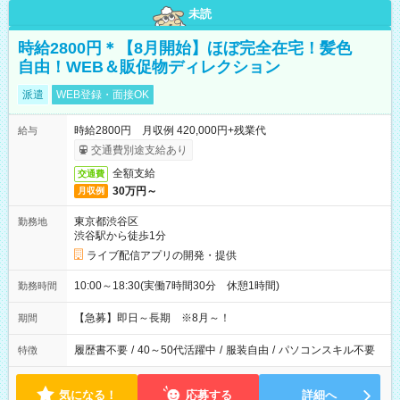
未読
時給2800円＊【8月開始】ほぼ完全在宅！髪色
自由！WEB＆販促物ディレクション
派遣
WEB登録・面接OK
時給2800円 月収例 420,000円+残業代
給与
交通費別途支給あり
全額支給
交通費
30万円～
月収例
東京都渋谷区
勤務地
渋谷駅から徒歩1分
ライブ配信アプリの開発・提供
10:00～18:30(実働7時間30分 休憩1時間)
勤務時間
【急募】即日～長期 ※8月～！
期間
履歴書不要
/
40～50代活躍中
/
服装自由
/
パソコンスキル不要
特徴
気になる！
応募する
詳細へ