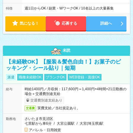
週1日からOK / 副業・WワークOK / 10名以上の大量募集
特徴
気になる！
応募する
詳細へ
未読
【未経験OK】【服装＆髪色自由！】お菓子のピ
ッキング・シール貼り｜短期
派遣
職種未経験OK
ブランクOK
WEB登録・面接OK
時給1400円／月収例：117,600円＝1,400円×4時間×21日勤務の
給与
場合＋交通費別途支給
交通費別途支給あり
実費支給／当社規定あり。
交通費
さいたま市見沼区
勤務地
七里駅から車6分
/
大宮公園駅
/
大宮(埼玉県)駅
アパレル・日用雑貨