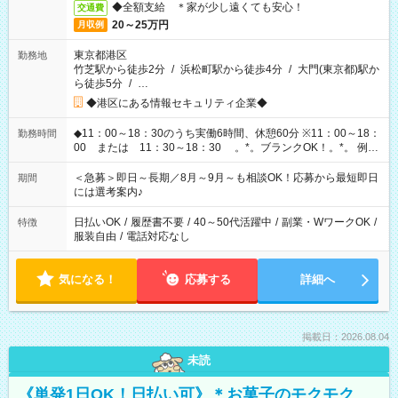
◆全額支給 ＊家が少し遠くても安心！
交通費
20～25万円
月収例
東京都港区
勤務地
竹芝駅から徒歩2分
/
浜松町駅から徒歩4分
/
大門(東京都)駅か
ら徒歩5分
/
…
◆港区にある情報セキュリティ企業◆
◆11：00～18：30のうち実働6時間、休憩60分 ※11：00～18：
勤務時間
00 または 11：30～18：30 。*。ブランクOK！。*。 例え
ば前職が、 在宅/財団法人/事務/コールセンター/受付/販売/カフェ
スタッフ スイーツ販売/ホテルフロント/化粧品販売/など 様々な
＜急募＞即日～長期／8月～9月～も相談OK！応募から最短即日
期間
業界から入社して活躍されています♪
には選考案内♪
日払いOK
/
履歴書不要
/
40～50代活躍中
/
副業・WワークOK
/
特徴
服装自由
/
電話対応なし
気になる！
応募する
詳細へ
掲載日：2026.08.04
未読
《単発1日OK！日払い可》＊お菓子のモクモク