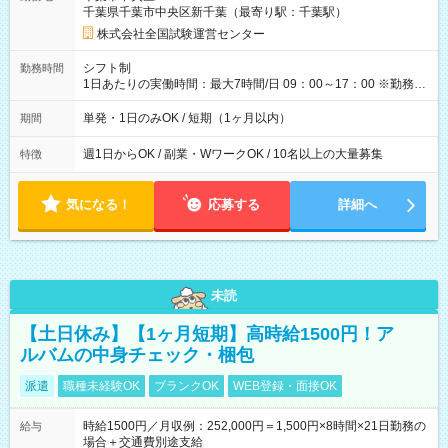
例】 ・河合塾模擬試験 8:30～17:30（休憩1時間） 時給1,300円
千葉県千葉市中央区新千葉（最寄り駅：千葉駅）
×8時間＝日収10,400円＋交通費 ※当日の役割により時給＋100
円の場合あり ・国家試験 7:00～13:30（休憩なし） 時給1,300
株式会社全国試験運営センター
円（役割手当＋100円）×6時間＝日収8,400円＋交通費 【試用期
間】試用期間なし
シフト制
勤務時間
1日あたりの実働時間：最大7時間/日 09：00～17：00 ※勤務時
間は 試験により異なります。
単発・1日のみOK / 短期（1ヶ月以内）
期間
週1日からOK / 副業・WワークOK / 10名以上の大量募集
特徴
気になる！
応募する
詳細へ
未読
【土日休み】【1ヶ月短期】高時給1500円！ア
ルバムの中身チェック・梱包
派遣
職種未経験OK
ブランクOK
WEB登録・面接OK
時給1500円／月収例：252,000円＝1,500円×8時間×21日勤務の
給与
場合＋交通費別途支給