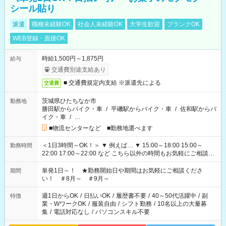
シール貼り
派遣
職種未経験OK
社会人未経験OK
大学生歓迎
ブランクOK
WEB登録・面接OK
時給1,500円～1,875円
給与
交通費別途支給あり
■ 交通費規定内支給 ※派遣先による
交通費
茨城県ひたちなか市
勤務地
勝田駅からバイク・車
/
平磯駅からバイク・車
/
佐和駅からバ
イク・車
/
…
■物流センターなど ■勤務地選べます
＜1日3時間～OK！＞ ▼ 例えば… ▼ 15:00～18:00 15:00～
勤務時間
22:00 17:00～22:00 など こちら以外の時間もお気軽にご相談く
ださい！
単発1日～！ ★勤務開始日や期間はお気軽にご相談くださ
期間
い！ ＃8月～ ＃9月～
週1日からOK
/
日払いOK
/
履歴書不要
/
40～50代活躍中
/
副
特徴
業・WワークOK
/
服装自由
/
シフト勤務
/
10名以上の大量募
集
/
電話対応なし
/
パソコンスキル不要