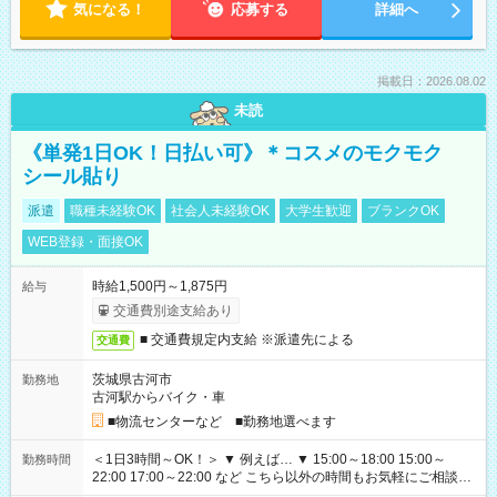
気になる！
応募する
詳細へ
掲載日：2026.08.02
未読
《単発1日OK！日払い可》＊コスメのモクモク
シール貼り
派遣
職種未経験OK
社会人未経験OK
大学生歓迎
ブランクOK
WEB登録・面接OK
時給1,500円～1,875円
給与
交通費別途支給あり
■ 交通費規定内支給 ※派遣先による
交通費
茨城県古河市
勤務地
古河駅からバイク・車
■物流センターなど ■勤務地選べます
＜1日3時間～OK！＞ ▼ 例えば… ▼ 15:00～18:00 15:00～
勤務時間
22:00 17:00～22:00 など こちら以外の時間もお気軽にご相談く
ださい！