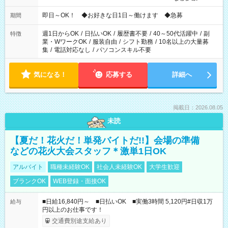
仕事により勤務時間が異なります
即日～OK！ ◆お好きな日1日～働けます ◆急募
期間
週1日からOK
/
日払いOK
/
履歴書不要
/
40～50代活躍中
/
副
特徴
業・WワークOK
/
服装自由
/
シフト勤務
/
10名以上の大量募
集
/
電話対応なし
/
パソコンスキル不要
気になる！
応募する
詳細へ
掲載日：2026.08.05
未読
【夏だ！花火だ！単発バイトだ!!】会場の準備
などの花火大会スタッフ＊激単1日OK
アルバイト
職種未経験OK
社会人未経験OK
大学生歓迎
ブランクOK
WEB登録・面接OK
■日給16,840円～ ■日払いOK ■実働3時間 5,120円#日収1万
給与
円以上のお仕事です！
交通費別途支給あり