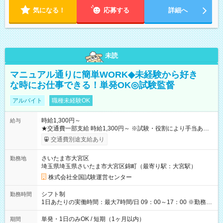
気になる！
応募する
詳細へ
未読
マニュアル通りに簡単WORK◆未経験から好き
な時にお仕事できる！単発OK◎試験監督
アルバイト
職種未経験OK
時給1,300円～
給与
★交通費一部支給 時給1,300円～ ※試験・役割により手当あり
※勤務回数により昇給あり 【即給（前払い）オプションあ
交通費別途支給あり
り！】 希望される場合、勤務から1週間ほどで給与の一部を受け
取れます。 ※手数料418円がかかります。 【過去試験日の収入
さいたま市大宮区
勤務地
例】 ・河合塾模擬試験 8:30～17:30（休憩1時間） 時給1,300円
埼玉県埼玉県さいたま市大宮区錦町（最寄り駅：大宮駅）
×8時間＝日収10,400円＋交通費 ※当日の役割により時給＋100
円の場合あり ・国家試験 7:00～13:30（休憩なし） 時給1,300
株式会社全国試験運営センター
円（役割手当＋100円）×6時間＝日収8,400円＋交通費 【試用期
間】試用期間なし
シフト制
勤務時間
1日あたりの実働時間：最大7時間/日 09：00～17：00 ※勤務時
間は 試験により異なります。
単発・1日のみOK / 短期（1ヶ月以内）
期間