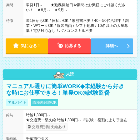
単発1日～！ ★勤務開始日や期間はお気軽にご相談くださ
期間
い！ ＃8月～ ＃9月～
週1日からOK
/
日払いOK
/
履歴書不要
/
40～50代活躍中
/
副
特徴
業・WワークOK
/
服装自由
/
シフト勤務
/
10名以上の大量募
集
/
電話対応なし
/
パソコンスキル不要
気になる！
応募する
詳細へ
未読
マニュアル通りに簡単WORK◆未経験から好き
な時にお仕事できる！単発OK◎試験監督
アルバイト
職種未経験OK
時給1,300円～
給与
★交通費一部支給 時給1,300円～ ※試験・役割により手当あり
※勤務回数により昇給あり 【即給（前払い）オプションあ
交通費別途支給あり
り！】 希望される場合、勤務から1週間ほどで給与の一部を受け
取れます。 ※手数料418円がかかります。 【過去試験日の収入
千葉市中央区
勤務地