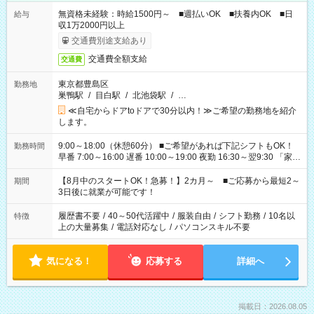
無資格未経験：時給1500円～ ■週払いOK ■扶養内OK ■日
給与
収1万2000円以上
交通費別途支給あり
交通費全額支給
交通費
東京都豊島区
勤務地
巣鴨駅
/
目白駅
/
北池袋駅
/
…
≪自宅からドアtoドアで30分以内！≫ご希望の勤務地を紹介
します。
9:00～18:00（休憩60分） ■ご希望があれば下記シフトもOK！
勤務時間
早番 7:00～16:00 遅番 10:00～19:00 夜勤 16:30～翌9:30 「家族
と休みを合わせたい」 「余裕を持って夕飯の準備がしたい」
「できれば残業はしたくない」 など、ご希望を教えてください
【8月中のスタートOK！急募！】2カ月～ ■ご応募から最短2～
期間
ね。 ※Wワーク希望の方へ 今ご覧のお仕事で希望する勤務時間
3日後に就業が可能です！
と、もう1つのお仕事の勤務時間。 合計で週40時間を超える場
合は応募できません。
履歴書不要
/
40～50代活躍中
/
服装自由
/
シフト勤務
/
10名以
特徴
上の大量募集
/
電話対応なし
/
パソコンスキル不要
気になる！
応募する
詳細へ
掲載日：2026.08.05