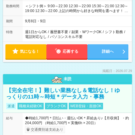
＜シフト例＞ 9:00～22:30 12:30～22:00 15:30～21:00 12:30～
勤務時間
19:00 12:30～22:00 上記の時間から好きな時間を選べます！ ※
時間は変更となる可能性があります
9月8日・9日
期間
週1日からOK
/
履歴書不要
/
副業・WワークOK
/
シフト勤務
/
特徴
電話対応なし
/
パソコンスキル不要
気になる！
応募する
詳細へ
掲載日：2026.07.29
未読
【完全在宅！】難しい業務なし＆電話なし！ゆ
っくりの11時～時短＊データ入力・事務
派遣
職種未経験OK
ブランクOK
WEB登録・面接OK
◆時給1,700円＊日払い・週払いOK＊昇給あり♪【月収例】 ・約
給与
204,000円 （時給1,700円 × 実働6h × 20日）
交通費別途支給あり