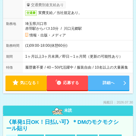
交通費別途支給あり
実費支給／当社規定あり。
交通費
埼玉県川口市
勤務地
赤羽駅からバス10分
/
川口元郷駅
情報・出版・メディア
(1)09:00-18:00(休憩60分)
勤務時間
1ヶ月以上3ヶ月未満／即日～1ヵ月間（更新の可能性あり）
期間
履歴書不要
/
40～50代活躍中
/
服装自由
/
10名以上の大量募集
特徴
気になる！
応募する
詳細へ
掲載日：2026.07.30
未読
《単発1日OK！日払い可》＊DMのモクモクシ
ール貼り