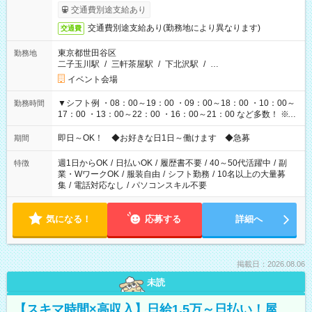
も異なります
交通費別途支給あり
交通費別途支給あり(勤務地により異なります)
交通費
東京都世田谷区
勤務地
二子玉川駅
/
三軒茶屋駅
/
下北沢駅
/
…
イベント会場
▼シフト例 ・08：00～19：00 ・09：00～18：00 ・10：00～
勤務時間
17：00 ・13：00～22：00 ・16：00～21：00 など多数！ ※お
仕事により勤務時間が異なります
即日～OK！ ◆お好きな日1日～働けます ◆急募
期間
週1日からOK
/
日払いOK
/
履歴書不要
/
40～50代活躍中
/
副
特徴
業・WワークOK
/
服装自由
/
シフト勤務
/
10名以上の大量募
集
/
電話対応なし
/
パソコンスキル不要
気になる！
応募する
詳細へ
掲載日：2026.08.06
未読
【スキマ時間×高収入】日給1.5万～日払い！屋