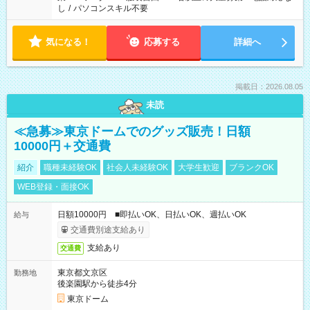
し
/
パソコンスキル不要
気になる！
応募する
詳細へ
掲載日：2026.08.05
未読
≪急募≫東京ドームでのグッズ販売！日額
10000円＋交通費
紹介
職種未経験OK
社会人未経験OK
大学生歓迎
ブランクOK
WEB登録・面接OK
日額10000円 ■即払いOK、日払いOK、週払いOK
給与
交通費別途支給あり
支給あり
交通費
東京都文京区
勤務地
後楽園駅から徒歩4分
東京ドーム