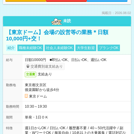
掲載日：2026.08.02
未読
【東京ドーム】会場の設営等の業務＊日額
10,000円+交！
紹介
職種未経験OK
社会人未経験OK
大学生歓迎
ブランクOK
日額10000円 ■即払いOK、日払いOK、週払いOK
給与
交通費別途支給あり
支給あり
交通費
東京都文京区
勤務地
後楽園駅から徒歩4分
東京ドーム
10:30～19:30
勤務時間
単発・1日ＯＫ
期間
週1日からOK
/
日払いOK
/
履歴書不要
/
40～50代活躍中
/
副
特徴
業・WワークOK
/
服装自由
/
10名以上の大量募集
/
電話対応な