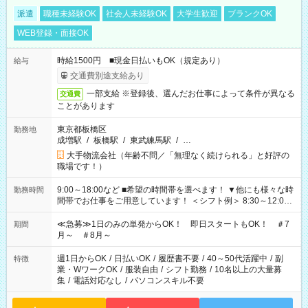
派遣
職種未経験OK
社会人未経験OK
大学生歓迎
ブランクOK
WEB登録・面接OK
時給1500円 ■現金日払いもOK（規定あり）
給与
交通費別途支給あり
一部支給 ※登録後、選んだお仕事によって条件が異なる
交通費
ことがあります
東京都板橋区
勤務地
成増駅
/
板橋駅
/
東武練馬駅
/
…
大手物流会社（年齢不問／「無理なく続けられる」と好評の
職場です！）
9:00～18:00など ■希望の時間帯を選べます！ ▼他にも様々な時
勤務時間
間帯でお仕事をご用意しています！ ＜シフト例＞ 8:30～12:00
17:00～22:00 13:00～22:00 22:00～翌6:00 など
≪急募≫1日のみの単発からOK！ 即日スタートもOK！ ＃7
期間
月～ ＃8月～
週1日からOK
/
日払いOK
/
履歴書不要
/
40～50代活躍中
/
副
特徴
業・WワークOK
/
服装自由
/
シフト勤務
/
10名以上の大量募
集
/
電話対応なし
/
パソコンスキル不要