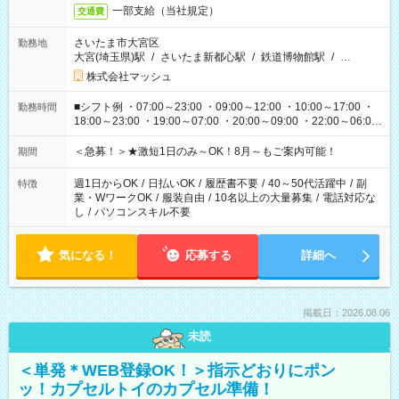
一部支給（当社規定）
交通費
さいたま市大宮区
勤務地
大宮(埼玉県)駅
/
さいたま新都心駅
/
鉄道博物館駅
/
…
株式会社マッシュ
■シフト例 ・07:00～23:00 ・09:00～12:00 ・10:00～17:00 ・
勤務時間
18:00～23:00 ・19:00～07:00 ・20:00～09:00 ・22:00～06:00
etc ★最短3時間で5,120円のお仕事から／15時間で2万円近く稼
げるお仕事も！ ご希望のお時間に合わせてご紹介！ ※シフトは
＜急募！＞★激短1日のみ～OK！8月～もご案内可能！
期間
現場によって異なります。 ※勿論、休憩時間はあるのでご安心
ください！
週1日からOK
/
日払いOK
/
履歴書不要
/
40～50代活躍中
/
副
特徴
業・WワークOK
/
服装自由
/
10名以上の大量募集
/
電話対応な
し
/
パソコンスキル不要
気になる！
応募する
詳細へ
掲載日：2026.08.06
未読
＜単発＊WEB登録OK！＞指示どおりにポン
ッ！カプセルトイのカプセル準備！