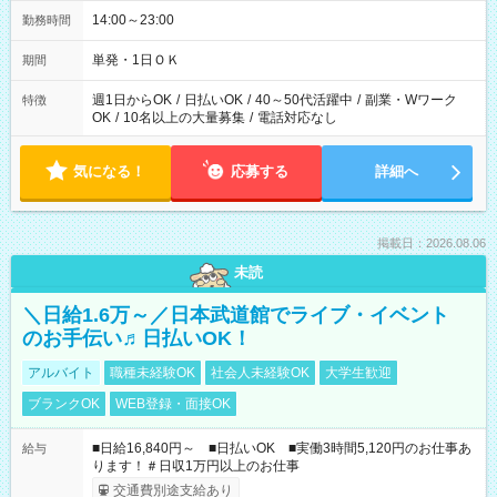
14:00～23:00
勤務時間
単発・1日ＯＫ
期間
週1日からOK
/
日払いOK
/
40～50代活躍中
/
副業・Wワーク
特徴
OK
/
10名以上の大量募集
/
電話対応なし
気になる！
応募する
詳細へ
掲載日：2026.08.06
未読
＼日給1.6万～／日本武道館でライブ・イベント
のお手伝い♬日払いOK！
アルバイト
職種未経験OK
社会人未経験OK
大学生歓迎
ブランクOK
WEB登録・面接OK
■日給16,840円～ ■日払いOK ■実働3時間5,120円のお仕事あ
給与
ります！＃日収1万円以上のお仕事
交通費別途支給あり