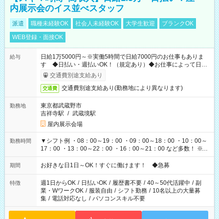
内展示会のイス並べスタッフ
派遣
職種未経験OK
社会人未経験OK
大学生歓迎
ブランクOK
WEB登録・面接OK
日給1万5000円～※実働5時間で日給7000円のお仕事もありま
給与
す ◆日払い・週払いOK！（規定あり）◆お仕事によって日給
も異なります
交通費別途支給あり
交通費別途支給あり(勤務地により異なります)
交通費
東京都武蔵野市
勤務地
吉祥寺駅
/
武蔵境駅
屋内展示会場
▼シフト例 ・08：00～19：00 ・09：00～18：00 ・10：00～
勤務時間
17：00 ・13：00～22：00 ・16：00～21：00 など多数！ ※お
仕事により勤務時間が異なります
お好きな日1日～OK！すぐに働けます！ ◆急募
期間
週1日からOK
/
日払いOK
/
履歴書不要
/
40～50代活躍中
/
副
特徴
業・WワークOK
/
服装自由
/
シフト勤務
/
10名以上の大量募
集
/
電話対応なし
/
パソコンスキル不要