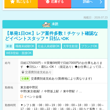
気になる！
応募する
詳細へ
掲載日：2026.07.23
未読
【単発1日OK】レア案件多数！チケット確認な
どイベントスタッフ＊日払いOK
派遣
職種未経験OK
社会人未経験OK
大学生歓迎
ブランクOK
WEB登録・面接OK
日給1万5000円～※実働5時間で日給7000円のお仕事もありま
給与
す ◆日払い・週払いOK！（規定あり）◆お仕事によって日給
も異なります
交通費別途支給あり
交通費別途支給あり(勤務地により異なります)
交通費
東京都中野区
勤務地
中野(東京都)駅
/
中野坂上駅
/
東中野駅
/
…
イベント会場
▼シフト例 ・08：00～19：00 ・09：00～18：00 ・10：00～
勤務時間
17：00 ・13：00～22：00 ・16：00～21：00 など多数！ ※お