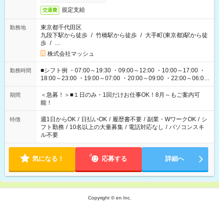
規定支給
交通費
東京都千代田区
勤務地
九段下駅から徒歩
/
竹橋駅から徒歩
/
大手町(東京都)駅から徒
歩
/
…
株式会社マッシュ
■シフト例 ・07:00～19:30 ・09:00～12:00 ・10:00～17:00 ・
勤務時間
18:00～23:00 ・19:00～07:00 ・20:00～09:00 ・22:00～06:00
etc ★最短で3時間で5,120円のお仕事から 15時間で2万円近く稼
げるお仕事も！ ご希望のお時間に合わせてご紹介！ ※シフトは
＜急募！＞■１日のみ・1回だけお仕事OK！8月～もご案内可
期間
現場によって異なります。 ※勿論、休憩時間はあるのでご安心
能！
ください！
週1日からOK
/
日払いOK
/
履歴書不要
/
副業・WワークOK
/
シ
特徴
フト勤務
/
10名以上の大量募集
/
電話対応なし
/
パソコンスキ
ル不要
気になる！
応募する
詳細へ
Copyright © en Inc.