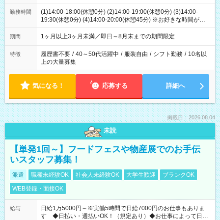
(1)14:00-18:00(休憩0分) (2)14:00-19:00(休憩0分) (3)14:00-
勤務時間
19:30(休憩0分) (4)14:00-20:00(休憩45分) ※お好きな時間が選べ
ます
1ヶ月以上3ヶ月未満／即日～8月末までの期間限定
期間
履歴書不要
/
40～50代活躍中
/
服装自由
/
シフト勤務
/
10名以
特徴
上の大量募集
気になる！
応募する
詳細へ
掲載日：2026.08.04
未読
【単発1回～】フードフェスや物産展でのお手伝
いスタッフ募集！
派遣
職種未経験OK
社会人未経験OK
大学生歓迎
ブランクOK
WEB登録・面接OK
日給1万5000円～※実働5時間で日給7000円のお仕事もありま
給与
す ◆日払い・週払いOK！（規定あり）◆お仕事によって日給