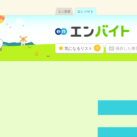
エン派遣
エン バイト
0
気になるリスト
保存した希