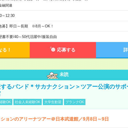
金融関連
30～12:30
急募】即日～長期 ※8月～OK！
歴書不要
/
40～50代活躍中
/
服装自由
なる！
応募する
詳
未読
表するバンド＊サカナクション＞ツアー公演のサポ
館
経験OK
社会人未経験OK
大学生歓迎
ブランクOK
ションのアリーナツアー＠日本武道館／9月8日～9日