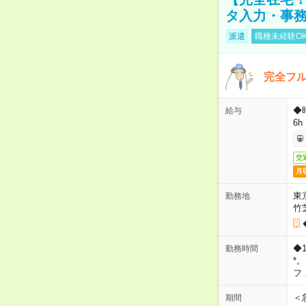
タ入力・事
派遣
職種未経験O
完全フ
◆
給与
6h
交
月
東
勤務地
竹
◆
勤務時間
*
フ
＜
期間