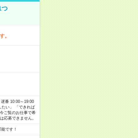
1つ
です。
番 10:00～19:00
がしたい」 「できれば
 今ご覧のお仕事で希
合は応募できません。
可能です！