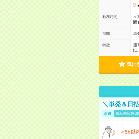
＜1
勤務時間
間
単
期間
週
特徴
以
気に
＼単発＆日払
派遣
職種未経験O
＜5h以