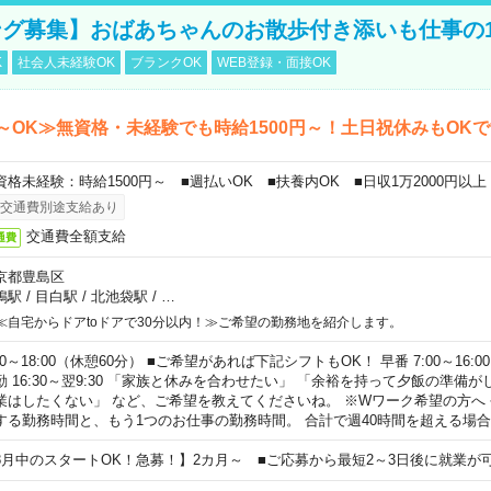
グ募集】おばあちゃんのお散歩付き添いも仕事の
K
社会人未経験OK
ブランクOK
WEB登録・面接OK
～OK≫無資格・未経験でも時給1500円～！土日祝休みもOK
資格未経験：時給1500円～ ■週払いOK ■扶養内OK ■日収1万2000円以上
交通費別途支給あり
交通費全額支給
通費
京都豊島区
鴨駅
/
目白駅
/
北池袋駅
/
…
≪自宅からドアtoドアで30分以内！≫ご希望の勤務地を紹介します。
00～18:00（休憩60分） ■ご希望があれば下記シフトもOK！ 早番 7:00～16:00 遅
勤 16:30～翌9:30 「家族と休みを合わせたい」 「余裕を持って夕飯の準備
業はしたくない」 など、ご希望を教えてくださいね。 ※Wワーク希望の方へ
する勤務時間と、もう1つのお仕事の勤務時間。 合計で週40時間を超える場
8月中のスタートOK！急募！】2カ月～ ■ご応募から最短2～3日後に就業が