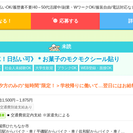
払いOK
/
履歴書不要
/
40～50代活躍中
/
副業・WワークOK
/
服装自由
/
電話対応な
なる！
応募する
詳
未読
K！日払い可》＊お菓子のモクモクシール貼り
K
社会人未経験OK
大学生歓迎
ブランクOK
WEB登録・面接OK
夕方のみの“短時間”限定！＞学校帰りに働いて…翌日にはお給
1,500円～1,875円
交通費別途支給あり
■ 交通費規定内支給 ※派遣先による
通費
城県ひたちなか市
田駅からバイク・車
/
平磯駅からバイク・車
/
佐和駅からバイク・車
/
…