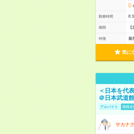
8:
勤務時間
【
期間
履
特徴
気に
＜日本を代
＠日本武道
アルバイト
職種未
サカナク