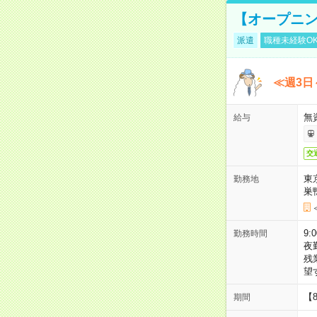
【オープニン
派遣
職種未経験O
≪週3日
無
給与
交
東
勤務地
巣
9:
勤務時間
夜
残
望
【
期間