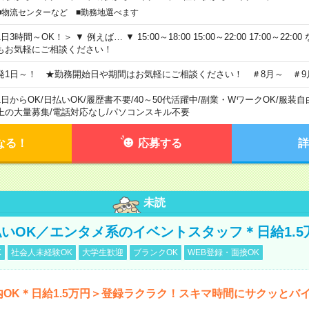
■物流センターなど ■勤務地選べます
日3時間～OK！＞ ▼ 例えば… ▼ 15:00～18:00 15:00～22:00 17:00～22
もお気軽にご相談ください！
発1日～！ ★勤務開始日や期間はお気軽にご相談ください！ ＃8月～ ＃9
1日からOK
/
日払いOK
/
履歴書不要
/
40～50代活躍中
/
副業・WワークOK
/
服装自
上の大量募集
/
電話対応なし
/
パソコンスキル不要
なる！
応募する
詳
未読
いOK／エンタメ系のイベントスタッフ＊日給1.5
K
社会人未経験OK
大学生歓迎
ブランクOK
WEB登録・面接OK
内OK＊日給1.5万円＞登録ラクラク！スキマ時間にサクッとバ