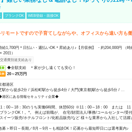
務
K
ブランクOK
WEB登録・面接OK
ルリモートですので子育てしながらや、オフィスから遠い方も
時給1,700円＊日払い・週払いOK＊昇給あり♪【月収例】 ・約204,000円 （時給1
 × 20日）
交通費別途支給あり
◆全額支給 ＊家が少し遠くても安心！
通費
20～25万円
収例
京都港区
芝駅から徒歩2分
/
浜松町駅から徒歩4分
/
大門(東京都)駅から徒歩5分
/
…
◆港区にある情報セキュリティ企業◆
11：00～18：30のうち実働6時間、休憩60分 ※11：00～18：00 または 11
。ブランクOK！。*。 例えば前職が、 在宅/財団法人/事務/コールセンター/受
 スイーツ販売/ホテルフロント/化粧品販売/など 様々な業界から入社して活躍
急募＞即日～長期／8月～9月～も相談OK！応募から最短即日には選考案内♪