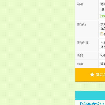
時
給与
交
東
勤務地
九
＜シ
勤務時間
き
9
期間
週
特徴
気に
【完全在宅！