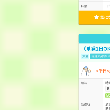
日
特徴
気に
《単発1日O
派遣
職種未経験O
＜平日×
時給
給与
交
茨
勤務地
勝