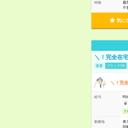
履
特徴
不
気に
＼！完全在宅
派遣
ブランクOK
＼！完全
時
給与
交
東
勤務地
田