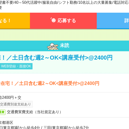
歴書不要
/
40～50代活躍中
/
服装自由
/
シフト勤務
/
10名以上の大量募集
/
電話対応
要
なる！
応募する
詳
未読
！／土日含む週2～OK<講座受付>@2400円
WEB登録・面接OK
在宅！／土日含む週2～OK<講座受付>@2400円
給2400円＋交
交通費別途支給あり
交通費実費支給（当社規定あり）
通費
京都港区
町(東京都)駅から徒歩4分
/
三田(東京都)駅から徒歩7分