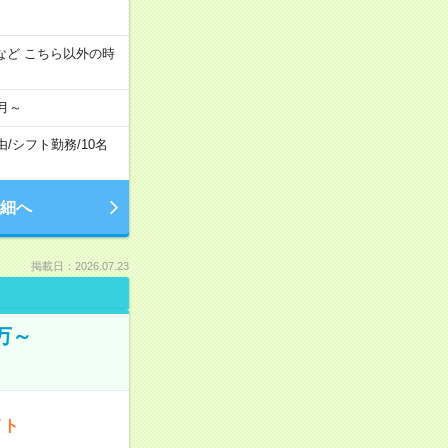
:00 など こちら以外の時
月～
由
/
シフト勤務
/
10名
細へ
掲載日：2026.07.23
万～
イト