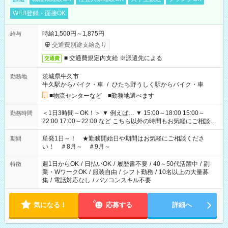
WEB登録・面接OK
時給1,500円～1,875円
給与
交通費別途支給あり
■ 交通費規定内支給 ※派遣先による
交通費
茨城県牛久市
勤務地
牛久駅からバイク・車
/
ひたち野うしく駅からバイク・車
■物流センターなど ■勤務地選べます
＜1日3時間～OK！＞ ▼ 例えば… ▼ 15:00～18:00 15:00～
勤務時間
22:00 17:00～22:00 など こちら以外の時間もお気軽にご相談く
ださい！
単発1日～！ ★勤務開始日や期間はお気軽にご相談くださ
期間
い！ ＃8月～ ＃9月～
週1日からOK
/
日払いOK
/
履歴書不要
/
40～50代活躍中
/
副
特徴
業・WワークOK
/
服装自由
/
シフト勤務
/
10名以上の大量募
集
/
電話対応なし
/
パソコンスキル不要
気になる！
応募する
詳細へ