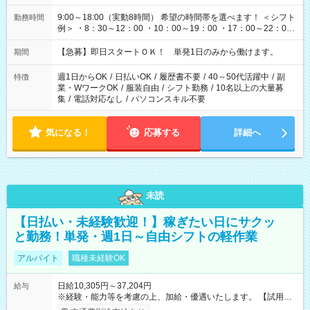
9:00～18:00（実動8時間） 希望の時間帯を選べます！ ＜シフト
勤務時間
例＞ ・8：30～12：00 ・10：00～19：00 ・17：00～22：00
・13：00～22：00 ・22：00～翌6：00 など
【急募】即日スタートＯＫ！ 単発1日のみから働けます。
期間
週1日からOK
/
日払いOK
/
履歴書不要
/
40～50代活躍中
/
副
特徴
業・WワークOK
/
服装自由
/
シフト勤務
/
10名以上の大量募
集
/
電話対応なし
/
パソコンスキル不要
気になる！
応募する
詳細へ
未読
【日払い・未経験歓迎！】稼ぎたい日にサクッ
と勤務！単発・週1日～自由シフトの軽作業
アルバイト
職種未経験OK
日給10,305円～37,204円
給与
※経験・能力等を考慮の上、加給・優遇いたします。 【試用期
間】試用期間なし