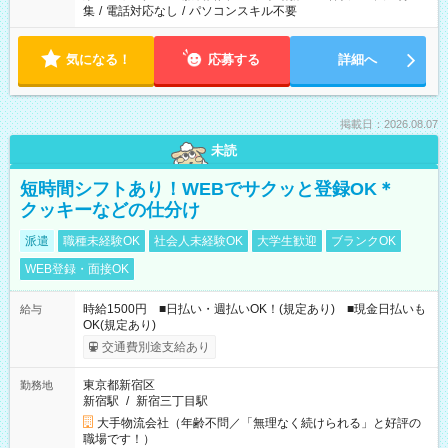
集
/
電話対応なし
/
パソコンスキル不要
気になる！
応募する
詳細へ
掲載日：2026.08.07
未読
短時間シフトあり！WEBでサクッと登録OK＊
クッキーなどの仕分け
派遣
職種未経験OK
社会人未経験OK
大学生歓迎
ブランクOK
WEB登録・面接OK
時給1500円 ■日払い・週払いOK！(規定あり) ■現金日払いも
給与
OK(規定あり)
交通費別途支給あり
東京都新宿区
勤務地
新宿駅
/
新宿三丁目駅
大手物流会社（年齢不問／「無理なく続けられる」と好評の
職場です！）