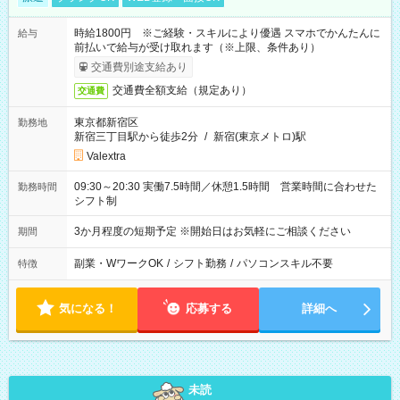
時給1800円 ※ご経験・スキルにより優遇 スマホでかんたんに
給与
前払いで給与が受け取れます（※上限、条件あり）
交通費別途支給あり
交通費全額支給（規定あり）
交通費
東京都新宿区
勤務地
新宿三丁目駅から徒歩2分
/
新宿(東京メトロ)駅
Valextra
09:30～20:30 実働7.5時間／休憩1.5時間 営業時間に合わせた
勤務時間
シフト制
3か月程度の短期予定 ※開始日はお気軽にご相談ください
期間
副業・WワークOK
/
シフト勤務
/
パソコンスキル不要
特徴
気になる！
応募する
詳細へ
未読