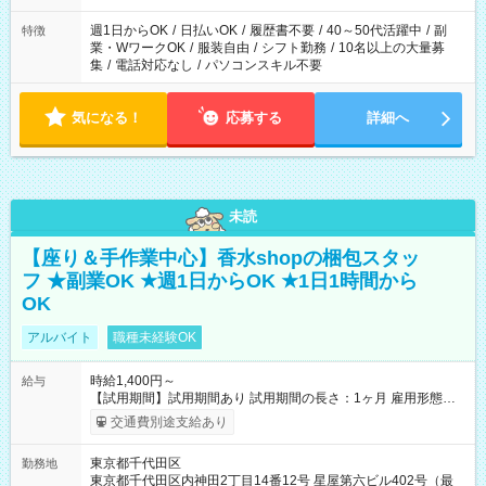
週1日からOK
/
日払いOK
/
履歴書不要
/
40～50代活躍中
/
副
特徴
業・WワークOK
/
服装自由
/
シフト勤務
/
10名以上の大量募
集
/
電話対応なし
/
パソコンスキル不要
気になる！
応募する
詳細へ
未読
【座り＆手作業中心】香水shopの梱包スタッ
フ ★副業OK ★週1日からOK ★1日1時間から
OK
アルバイト
職種未経験OK
時給1,400円～
給与
【試用期間】試用期間あり 試用期間の長さ：1ヶ月 雇用形態、
給与は本採用時と同じです。
交通費別途支給あり
東京都千代田区
勤務地
東京都千代田区内神田2丁目14番12号 星屋第六ビル402号（最