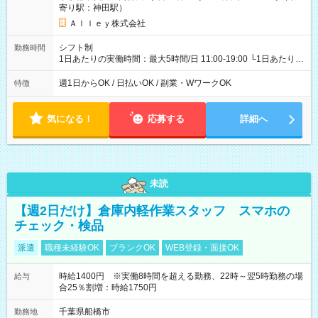
寄り駅：神田駅）
Ａｌｌｅｙ株式会社
シフト制
勤務時間
1日あたりの実働時間：最大5時間/日 11:00-19:00 └1日あたりの
実働時間：1-5時間 └上記の時間帯内であれば、いつでも勤務可
能！ └平日・土曜日の中で、お好きな曜日でご勤務いただけま
週1日からOK / 日払いOK / 副業・WワークOK
特徴
す！ 【シフト例】 ・11:00～14:00 ・16:30～19:00 ・13:00～
18:00 などのように、自由な働き方が可能なお仕事です！
気になる！
応募する
詳細へ
未読
【週2日だけ】倉庫内軽作業スタッフ スマホの
チェック・検品
派遣
職種未経験OK
ブランクOK
WEB登録・面接OK
時給1400円 ※実働8時間を超える勤務、22時～翌5時勤務の場
給与
合25％割増：時給1750円
千葉県船橋市
勤務地