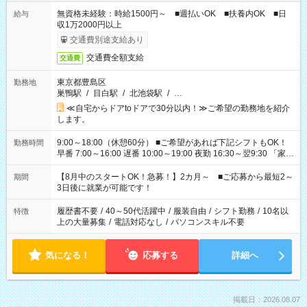
無資格未経験：時給1500円～ ■週払いOK ■扶養内OK ■日
給与
収1万2000円以上
交通費別途支給あり
交通費全額支給
交通費
東京都豊島区
勤務地
巣鴨駅
/
目白駅
/
北池袋駅
/
…
≪自宅からドアtoドアで30分以内！≫ご希望の勤務地を紹介
します。
9:00～18:00（休憩60分） ■ご希望があれば下記シフトもOK！
勤務時間
早番 7:00～16:00 遅番 10:00～19:00 夜勤 16:30～翌9:30 「家族
と休みを合わせたい」 「余裕を持って夕飯の準備がしたい」
「できれば残業はしたくない」 など、ご希望を教えてください
【8月中のスタートOK！急募！】2カ月～ ■ご応募から最短2～
期間
ね。 ※Wワーク希望の方へ 今ご覧のお仕事で希望する勤務時間
3日後に就業が可能です！
と、もう1つのお仕事の勤務時間。 合計で週40時間を超える場
合は応募できません。
履歴書不要
/
40～50代活躍中
/
服装自由
/
シフト勤務
/
10名以
特徴
上の大量募集
/
電話対応なし
/
パソコンスキル不要
気になる！
応募する
詳細へ
掲載日：2026.08.07