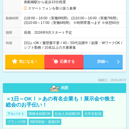
南船橋駅から徒歩10分程度
スマートフォンを取り扱う倉庫
(1)9:00～18:00（実働8時間） (2)10:00～18:00（実働7時間）
勤務時間
(3)10:00～17:00（実働6時間） ※時間帯選べます ※休憩60分
長期 2026年9月スタート予定
期間
日払いOK
/
履歴書不要
/
40～50代活躍中
/
副業・WワークOK
/
特徴
シフト勤務
/
10名以上の大量募集
気になる！
応募する
詳細へ
掲載日：2026.08.07
未読
＜1日～OK！＞あの有名企業も！展示会や株主
総会のお手伝い！
アルバイト
職種未経験OK
社会人未経験OK
大学生歓迎
ブランクOK
WEB登録・面接OK