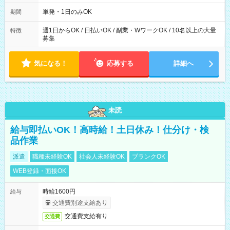
勤務 勤務：月・水・金 休み：火・木・土・日 好きな時にお仕事
可能です！ ※1日あたりの最大実働時間は日勤、夜勤共に勤務し
単発・1日のみOK
期間
た時間になります。
週1日からOK / 日払いOK / 副業・WワークOK / 10名以上の大量
特徴
募集
気になる！
応募する
詳細へ
未読
給与即払いOK！高時給！土日休み！仕分け・検
品作業
派遣
職種未経験OK
社会人未経験OK
ブランクOK
WEB登録・面接OK
時給1600円
給与
交通費別途支給あり
交通費支給有り
交通費