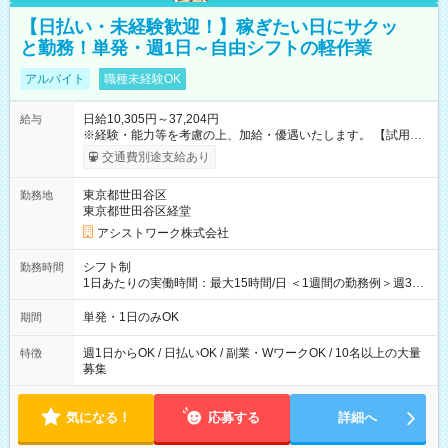
【日払い・未経験歓迎！】稼ぎたい日にサクッ
と勤務！単発・週1日～自由シフトの軽作業
アルバイト
職種未経験OK
日給10,305円～37,204円
給与
※経験・能力等を考慮の上、加給・優遇いたします。 【試用期
間】試用期間なし
交通費別途支給あり
東京都世田谷区
勤務地
東京都世田谷区経堂
アシストワーク株式会社
シフト制
勤務時間
1日あたりの実働時間：最大15時間/日 ＜1週間の勤務例＞週3回
勤務 勤務：月・水・金 休み：火・木・土・日 好きな時にお仕事
可能です！ ※1日あたりの最大実働時間は日勤、夜勤共に勤務し
単発・1日のみOK
期間
た時間になります。
週1日からOK / 日払いOK / 副業・WワークOK / 10名以上の大量
特徴
募集
気になる！
応募する
詳細へ