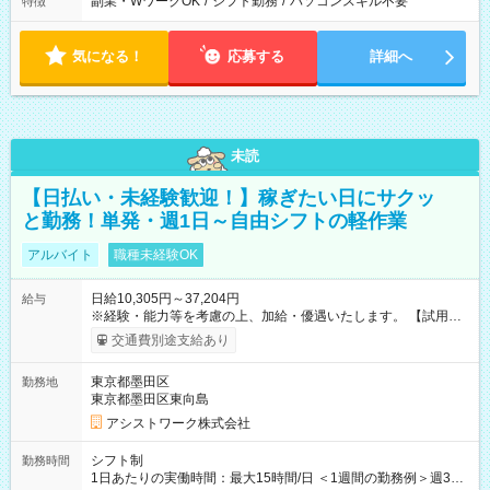
副業・WワークOK
/
シフト勤務
/
パソコンスキル不要
特徴
気になる！
応募する
詳細へ
未読
【日払い・未経験歓迎！】稼ぎたい日にサクッ
と勤務！単発・週1日～自由シフトの軽作業
アルバイト
職種未経験OK
日給10,305円～37,204円
給与
※経験・能力等を考慮の上、加給・優遇いたします。 【試用期
間】試用期間なし
交通費別途支給あり
東京都墨田区
勤務地
東京都墨田区東向島
アシストワーク株式会社
シフト制
勤務時間
1日あたりの実働時間：最大15時間/日 ＜1週間の勤務例＞週3回