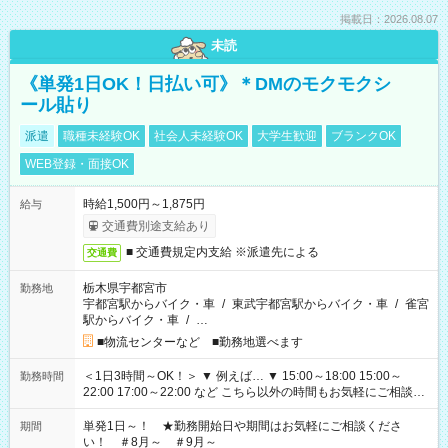
掲載日：2026.08.07
未読
《単発1日OK！日払い可》＊DMのモクモクシ
ール貼り
派遣
職種未経験OK
社会人未経験OK
大学生歓迎
ブランクOK
WEB登録・面接OK
時給1,500円～1,875円
給与
交通費別途支給あり
■ 交通費規定内支給 ※派遣先による
交通費
栃木県宇都宮市
勤務地
宇都宮駅からバイク・車
/
東武宇都宮駅からバイク・車
/
雀宮
駅からバイク・車
/
…
■物流センターなど ■勤務地選べます
＜1日3時間～OK！＞ ▼ 例えば… ▼ 15:00～18:00 15:00～
勤務時間
22:00 17:00～22:00 など こちら以外の時間もお気軽にご相談く
ださい！
単発1日～！ ★勤務開始日や期間はお気軽にご相談くださ
期間
い！ ＃8月～ ＃9月～