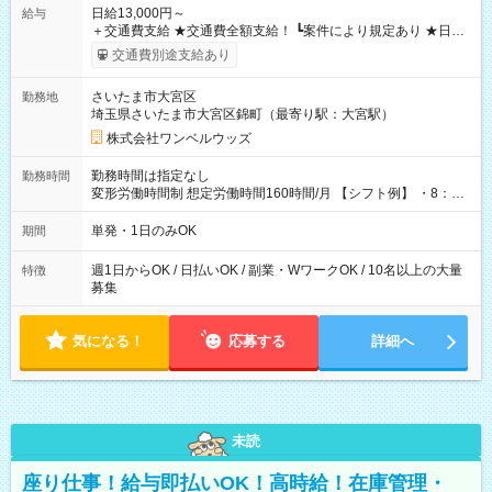
日給13,000円～
給与
＋交通費支給 ★交通費全額支給！ ┗案件により規定あり ★日払
いOK！（規定あり） ┗働いたその日に現金GET♪ お仕事後はコ
交通費別途支給あり
ンビニATMから 日払い分を引き落とせます！ 【試用期間】試
用期間なし
さいたま市大宮区
勤務地
埼玉県さいたま市大宮区錦町（最寄り駅：大宮駅）
株式会社ワンベルウッズ
勤務時間は指定なし
勤務時間
変形労働時間制 想定労働時間160時間/月 【シフト例】 ・8：00
～21：00
単発・1日のみOK
期間
週1日からOK / 日払いOK / 副業・WワークOK / 10名以上の大量
特徴
募集
気になる！
応募する
詳細へ
未読
座り仕事！給与即払いOK！高時給！在庫管理・