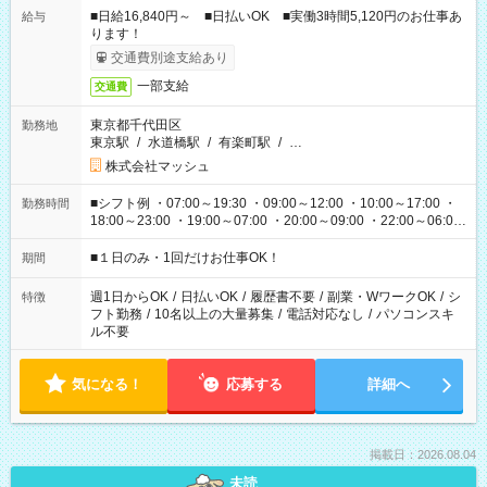
■日給16,840円～ ■日払いOK ■実働3時間5,120円のお仕事あ
給与
ります！
交通費別途支給あり
一部支給
交通費
東京都千代田区
勤務地
東京駅
/
水道橋駅
/
有楽町駅
/
…
株式会社マッシュ
■シフト例 ・07:00～19:30 ・09:00～12:00 ・10:00～17:00 ・
勤務時間
18:00～23:00 ・19:00～07:00 ・20:00～09:00 ・22:00～06:00
etc ★最短で3時間で5,120円のお仕事から 15時間で2万円近く稼
げるお仕事も！ ご希望のお時間に合わせてご紹介！ ※シフトは
■１日のみ・1回だけお仕事OK！
期間
現場によって異なります。 ※勿論、休憩時間はあるのでご安心
ください！
週1日からOK
/
日払いOK
/
履歴書不要
/
副業・WワークOK
/
シ
特徴
フト勤務
/
10名以上の大量募集
/
電話対応なし
/
パソコンスキ
ル不要
気になる！
応募する
詳細へ
掲載日：2026.08.04
未読