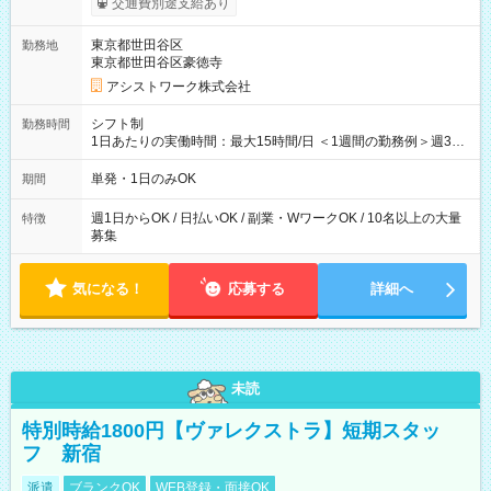
交通費別途支給あり
東京都世田谷区
勤務地
東京都世田谷区豪徳寺
アシストワーク株式会社
シフト制
勤務時間
1日あたりの実働時間：最大15時間/日 ＜1週間の勤務例＞週3回
勤務 勤務：月・水・金 休み：火・木・土・日 好きな時にお仕事
可能です！ ※1日あたりの最大実働時間は日勤、夜勤共に勤務し
単発・1日のみOK
期間
た時間になります。
週1日からOK / 日払いOK / 副業・WワークOK / 10名以上の大量
特徴
募集
気になる！
応募する
詳細へ
未読
特別時給1800円【ヴァレクストラ】短期スタッ
フ 新宿
派遣
ブランクOK
WEB登録・面接OK