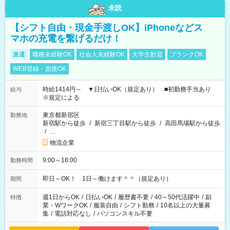
未読
【シフト自由・現金手渡しOK】iPhoneなどス
マホの充電を繋げるだけ！
派遣
職種未経験OK
社会人未経験OK
大学生歓迎
ブランクOK
WEB登録・面接OK
時給1414円～ ▼日払いOK（規定あり） ■初勤務手当あり
給与
※規定による
東京都新宿区
勤務地
新宿駅から徒歩
/
新宿三丁目駅から徒歩
/
高田馬場駅から徒歩
/
…
物流企業
9:00～18:00
勤務時間
即日～OK！ 1日～働けます＾＾（規定あり）
期間
週1日からOK
/
日払いOK
/
履歴書不要
/
40～50代活躍中
/
副
特徴
業・WワークOK
/
服装自由
/
シフト勤務
/
10名以上の大量募
集
/
電話対応なし
/
パソコンスキル不要