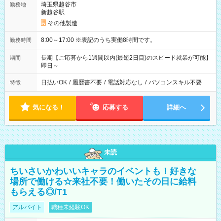
埼玉県越谷市
勤務地
新越谷駅
その他製造
8:00～17:00 ※表記のうち実働8時間です。
勤務時間
長期【ご応募から1週間以内(最短2日目)のスピード就業が可能】
期間
即日～
日払いOK
/
履歴書不要
/
電話対応なし
/
パソコンスキル不要
特徴
気になる！
応募する
詳細へ
未読
ちいさいかわいいキャラのイベントも！好きな
場所で働ける☆来社不要！働いたその日に給料
もらえる◎/T1
アルバイト
職種未経験OK