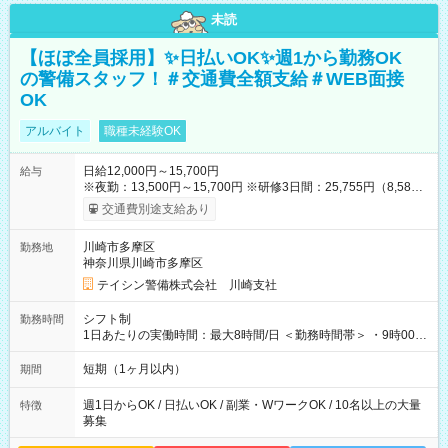
未読
【ほぼ全員採用】✨日払いOK✨週1から勤務OK
の警備スタッフ！＃交通費全額支給＃WEB面接
OK
アルバイト
職種未経験OK
日給12,000円～15,700円
給与
※夜勤：13,500円～15,700円 ※研修3日間：25,755円（8,585円
×3日間／計21時間） ✅早上がりでも日給全額保証◎ ✅寮完備！
交通費別途支給あり
即入居OK！ ✅週1日～勤務OK ✅週5日勤務×フルタイムも可能 ✅
資格手当（最大2200円／日）や残業代は別途全額支給 ※資格取
川崎市多摩区
勤務地
得費用は会社が全額負担します。 ＜＜ ✨紹介報奨金キャンペー
神奈川県川崎市多摩区
ン✨ ＞＞ 紹介する側＆入社する側も嬉しい制度！ 条件に応じ
て、下記報奨金を支給♪ ■紹介者：最大10万円 ■入社者：最大5
テイシン警備株式会社 川崎支社
万円 ■入社者（即戦力）：最大7万円 【試用期間】試用期間あり
試用期間の長さ：2ヶ月 雇用形態、給与は本採用時と同じです。
シフト制
勤務時間
1日あたりの実働時間：最大8時間/日 ＜勤務時間帯＞ ・9時00分
～18時00分 ・20時00分～05時00分 ◎週1日から勤務可能で、1
週間ごとの自己申告制シフトを採用。短期勤務や副業としての
短期（1ヶ月以内）
期間
働き方も可能です。 ◎「今週は週0日、来週は週4日」など、ラ
イフスタイルに合わせた働き方ができます。有給休暇も積極的
週1日からOK / 日払いOK / 副業・WワークOK / 10名以上の大量
特徴
に取得可能です！
募集