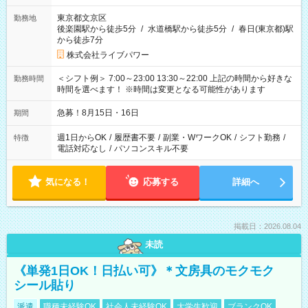
東京都文京区
勤務地
後楽園駅から徒歩5分
/
水道橋駅から徒歩5分
/
春日(東京都)駅
から徒歩7分
株式会社ライブパワー
＜シフト例＞ 7:00～23:00 13:30～22:00 上記の時間から好きな
勤務時間
時間を選べます！ ※時間は変更となる可能性があります
急募！8月15日・16日
期間
週1日からOK
/
履歴書不要
/
副業・WワークOK
/
シフト勤務
/
特徴
電話対応なし
/
パソコンスキル不要
気になる！
応募する
詳細へ
掲載日：2026.08.04
未読
《単発1日OK！日払い可》＊文房具のモクモク
シール貼り
派遣
職種未経験OK
社会人未経験OK
大学生歓迎
ブランクOK