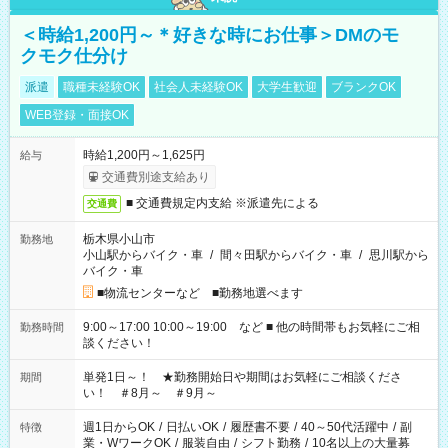
＜時給1,200円～＊好きな時にお仕事＞DMのモ
クモク仕分け
派遣
職種未経験OK
社会人未経験OK
大学生歓迎
ブランクOK
WEB登録・面接OK
時給1,200円～1,625円
給与
交通費別途支給あり
■ 交通費規定内支給 ※派遣先による
交通費
栃木県小山市
勤務地
小山駅からバイク・車
/
間々田駅からバイク・車
/
思川駅から
バイク・車
■物流センターなど ■勤務地選べます
9:00～17:00 10:00～19:00 など ■ 他の時間帯もお気軽にご相
勤務時間
談ください！
単発1日～！ ★勤務開始日や期間はお気軽にご相談くださ
期間
い！ ＃8月～ ＃9月～
週1日からOK
/
日払いOK
/
履歴書不要
/
40～50代活躍中
/
副
特徴
業・WワークOK
/
服装自由
/
シフト勤務
/
10名以上の大量募