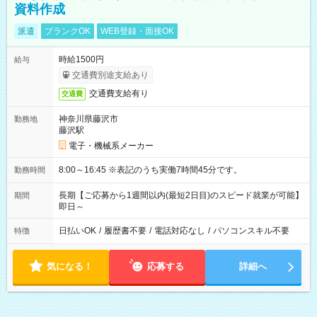
資料作成
派遣
ブランクOK
WEB登録・面接OK
時給1500円
給与
交通費別途支給あり
交通費支給有り
交通費
神奈川県藤沢市
勤務地
藤沢駅
電子・機械系メーカー
8:00～16:45 ※表記のうち実働7時間45分です。
勤務時間
長期【ご応募から1週間以内(最短2日目)のスピード就業が可能】
期間
即日～
日払いOK
/
履歴書不要
/
電話対応なし
/
パソコンスキル不要
特徴
気になる！
応募する
詳細へ