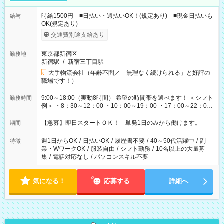
時給1500円 ■日払い・週払いOK！(規定あり) ■現金日払いも
給与
OK(規定あり)
交通費別途支給あり
東京都新宿区
勤務地
新宿駅
/
新宿三丁目駅
大手物流会社（年齢不問／「無理なく続けられる」と好評の
職場です！）
9:00～18:00（実動8時間） 希望の時間帯を選べます！ ＜シフト
勤務時間
例＞ ・8：30～12：00 ・10：00～19：00 ・17：00～22：00
・13：00～22：00 ・22：00～翌6：00 など
【急募】即日スタートＯＫ！ 単発1日のみから働けます。
期間
週1日からOK
/
日払いOK
/
履歴書不要
/
40～50代活躍中
/
副
特徴
業・WワークOK
/
服装自由
/
シフト勤務
/
10名以上の大量募
集
/
電話対応なし
/
パソコンスキル不要
気になる！
応募する
詳細へ