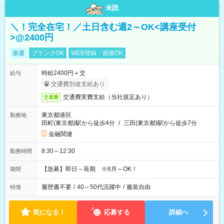
未読
＼！完全在宅！／土日含む週2～OK<講座受付
>@2400円
派遣
ブランクOK
WEB登録・面接OK
時給2400円＋交
給与
交通費別途支給あり
交通費実費支給（当社規定あり）
交通費
東京都港区
勤務地
田町(東京都)駅から徒歩4分
/
三田(東京都)駅から徒歩7分
金融関連
8:30～12:30
勤務時間
【急募】即日～長期 ※8月～OK！
期間
履歴書不要
/
40～50代活躍中
/
服装自由
特徴
気になる！
応募する
詳細へ