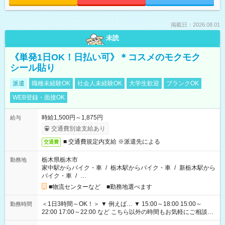
掲載日：2026.08.01
未読
《単発1日OK！日払い可》＊コスメのモクモク
シール貼り
派遣
職種未経験OK
社会人未経験OK
大学生歓迎
ブランクOK
WEB登録・面接OK
時給1,500円～1,875円
給与
交通費別途支給あり
■ 交通費規定内支給 ※派遣先による
交通費
栃木県栃木市
勤務地
家中駅からバイク・車
/
栃木駅からバイク・車
/
新栃木駅から
バイク・車
/
…
■物流センターなど ■勤務地選べます
＜1日3時間～OK！＞ ▼ 例えば… ▼ 15:00～18:00 15:00～
勤務時間
22:00 17:00～22:00 など こちら以外の時間もお気軽にご相談く
ださい！