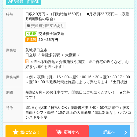
WEB登録・面接OK
日収2.9万円～（日勤時給1650円） ■月収例23.7万円～（夜勤
給与
月8回勤務の場合）
交通費別途支給あり
交通費全額支給
交通費
20～25万円
月収例
茨城県日立市
勤務地
日立駅
/
常陸多賀駅
/
大甕駅
/
…
＜選べる勤務地＞介護施設や病院 ※ご自宅の近くなど、お
好きな場所を選べます！
＜例＞ 夜勤（例） 16：00～翌9：00 16：30～翌9：30 17：00
勤務時間
～翌10：00 ※勤務時間は施設によって異なります 「土日祝は休
みたい」 「しっかり稼ぎたい」 「もう少し遅い時間から始めた
い」など ご希望にあったお仕事をご案内いたします。 ※未経験
短期2ヵ月～のお仕事です。開始日はご相談ください！ ★急募
期間
の方の場合は1～2ヶ月間は日中での仕事を経験いただき、 お
です！
仕事に慣れてからの夜勤になります。 ★家庭の都合でお休みが
必要な場合も遠慮なくご相談ください。
週1日からOK
/
日払いOK
/
履歴書不要
/
40～50代活躍中
/
服装
特徴
自由
/
シフト勤務
/
10名以上の大量募集
/
電話対応なし
/
パソコ
ンスキル不要
気になる！
応募する
詳細へ