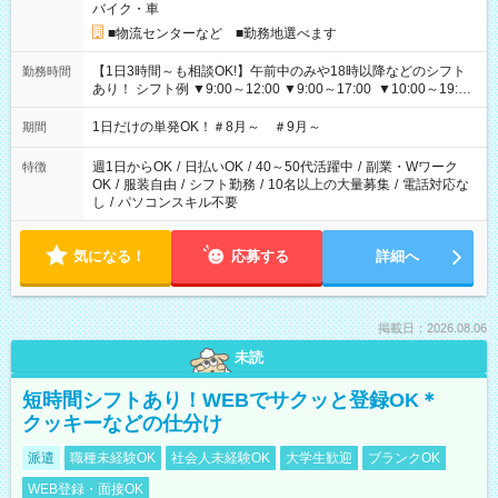
バイク・車
■物流センターなど ■勤務地選べます
【1日3時間～も相談OK!】午前中のみや18時以降などのシフト
勤務時間
あり！ シフト例 ▼9:00～12:00 ▼9:00～17:00 ▼10:00～19:00
▼18:00～21:00
1日だけの単発OK！＃8月～ ＃9月～
期間
週1日からOK
/
日払いOK
/
40～50代活躍中
/
副業・Wワーク
特徴
OK
/
服装自由
/
シフト勤務
/
10名以上の大量募集
/
電話対応な
し
/
パソコンスキル不要
気になる！
応募する
詳細へ
掲載日：2026.08.06
未読
短時間シフトあり！WEBでサクッと登録OK＊
クッキーなどの仕分け
派遣
職種未経験OK
社会人未経験OK
大学生歓迎
ブランクOK
WEB登録・面接OK