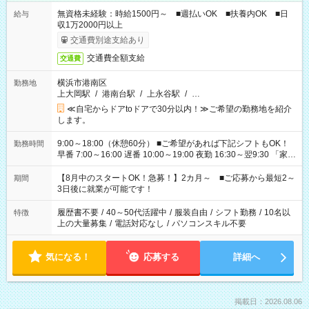
無資格未経験：時給1500円～ ■週払いOK ■扶養内OK ■日
給与
収1万2000円以上
交通費別途支給あり
交通費全額支給
交通費
横浜市港南区
勤務地
上大岡駅
/
港南台駅
/
上永谷駅
/
…
≪自宅からドアtoドアで30分以内！≫ご希望の勤務地を紹介
します。
9:00～18:00（休憩60分） ■ご希望があれば下記シフトもOK！
勤務時間
早番 7:00～16:00 遅番 10:00～19:00 夜勤 16:30～翌9:30 「家族
と休みを合わせたい」 「余裕を持って夕飯の準備がしたい」
「できれば残業はしたくない」 など、ご希望を教えてください
【8月中のスタートOK！急募！】2カ月～ ■ご応募から最短2～
期間
ね。 ※Wワーク希望の方へ 今ご覧のお仕事で希望する勤務時間
3日後に就業が可能です！
と、もう1つのお仕事の勤務時間。 合計で週40時間を超える場
合は応募できません。
履歴書不要
/
40～50代活躍中
/
服装自由
/
シフト勤務
/
10名以
特徴
上の大量募集
/
電話対応なし
/
パソコンスキル不要
気になる！
応募する
詳細へ
掲載日：2026.08.06