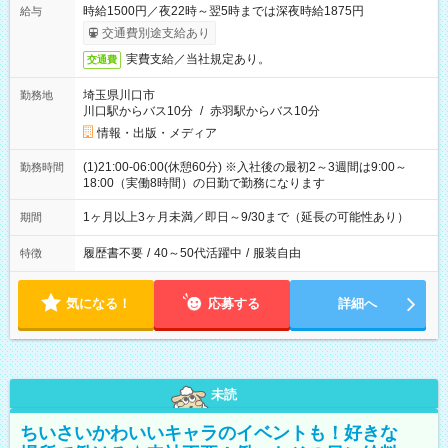
時給1500円／夜22時～翌5時までは深夜時給1875円
給与
交通費別途支給あり
実費支給／当社規定あり。
交通費
埼玉県川口市
勤務地
川口駅からバス10分
/
赤羽駅からバス10分
情報・出版・メディア
(1)21:00-06:00(休憩60分) ※入社後の最初2～3週間は9:00～
勤務時間
18:00（実働8時間）の日勤で勤務になります
1ヶ月以上3ヶ月未満／即日～9/30まで（延長の可能性あり）
期間
履歴書不要
/
40～50代活躍中
/
服装自由
特徴
気になる！
応募する
詳細へ
未読
ちいさいかわいいキャラのイベントも！好きな