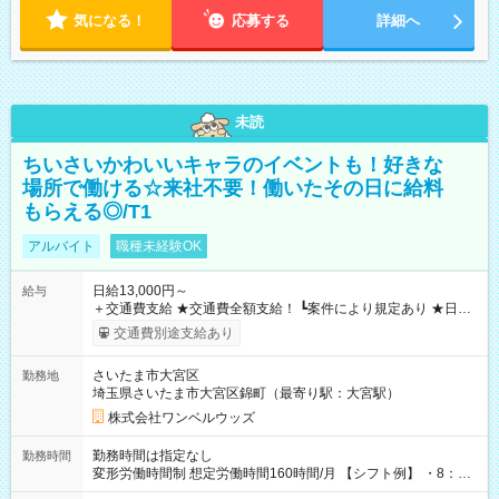
気になる！
応募する
詳細へ
未読
ちいさいかわいいキャラのイベントも！好きな
場所で働ける☆来社不要！働いたその日に給料
もらえる◎/T1
アルバイト
職種未経験OK
日給13,000円～
給与
＋交通費支給 ★交通費全額支給！ ┗案件により規定あり ★日払
いOK！（規定あり） ┗働いたその日に現金GET♪ お仕事後はコ
交通費別途支給あり
ンビニATMから 日払い分を引き落とせます！ 【試用期間】試
用期間なし
さいたま市大宮区
勤務地
埼玉県さいたま市大宮区錦町（最寄り駅：大宮駅）
株式会社ワンベルウッズ
勤務時間は指定なし
勤務時間
変形労働時間制 想定労働時間160時間/月 【シフト例】 ・8：00
～21：00