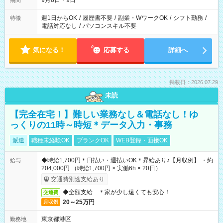
9月8日・9日
期間
週1日からOK
/
履歴書不要
/
副業・WワークOK
/
シフト勤務
/
特徴
電話対応なし
/
パソコンスキル不要
気になる！
応募する
詳細へ
掲載日：2026.07.29
未読
【完全在宅！】難しい業務なし＆電話なし！ゆ
っくりの11時～時短＊データ入力・事務
派遣
職種未経験OK
ブランクOK
WEB登録・面接OK
◆時給1,700円＊日払い・週払いOK＊昇給あり♪【月収例】 ・約
給与
204,000円 （時給1,700円 × 実働6h × 20日）
交通費別途支給あり
◆全額支給 ＊家が少し遠くても安心！
交通費
20～25万円
月収例
東京都港区
勤務地