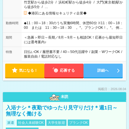
竹芝駅から徒歩2分
/
浜松町駅から徒歩4分
/
大門(東京都)駅か
ら徒歩5分
/
…
◆港区にある情報セキュリティ企業◆
◆11：00～18：30のうち実働6時間、休憩60分 ※11：00～18：
勤務時間
00 または 11：30～18：30 。*。ブランクOK！。*。 例え
ば前職が、 在宅/財団法人/事務/コールセンター/受付/販売/カフェ
スタッフ スイーツ販売/ホテルフロント/化粧品販売/など 様々な
＜急募＞即日～長期／8月～9月～も相談OK！応募から最短即日
期間
業界から入社して活躍されています♪
には選考案内♪
日払いOK
/
履歴書不要
/
40～50代活躍中
/
副業・WワークOK
/
特徴
服装自由
/
電話対応なし
気になる！
応募する
詳細へ
掲載日：2026.08.04
未読
入浴ナシ＊夜勤でゆったり見守りだけ＊週1日～
無理なく働ける
派遣
社会人未経験OK
大学生歓迎
ブランクOK