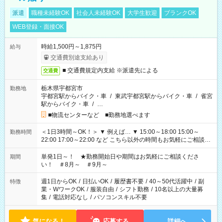
派遣
職種未経験OK
社会人未経験OK
大学生歓迎
ブランクOK
WEB登録・面接OK
時給1,500円～1,875円
給与
交通費別途支給あり
■ 交通費規定内支給 ※派遣先による
交通費
栃木県宇都宮市
勤務地
宇都宮駅からバイク・車
/
東武宇都宮駅からバイク・車
/
雀宮
駅からバイク・車
/
…
■物流センターなど ■勤務地選べます
＜1日3時間～OK！＞ ▼ 例えば… ▼ 15:00～18:00 15:00～
勤務時間
22:00 17:00～22:00 など こちら以外の時間もお気軽にご相談く
ださい！
単発1日～！ ★勤務開始日や期間はお気軽にご相談くださ
期間
い！ ＃8月～ ＃9月～
週1日からOK
/
日払いOK
/
履歴書不要
/
40～50代活躍中
/
副
特徴
業・WワークOK
/
服装自由
/
シフト勤務
/
10名以上の大量募
集
/
電話対応なし
/
パソコンスキル不要
気になる！
応募する
詳細へ