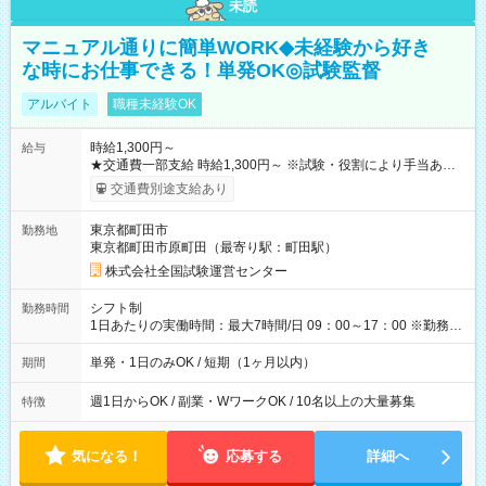
未読
マニュアル通りに簡単WORK◆未経験から好き
な時にお仕事できる！単発OK◎試験監督
アルバイト
職種未経験OK
時給1,300円～
給与
★交通費一部支給 時給1,300円～ ※試験・役割により手当あり
※勤務回数により昇給あり 【即給（前払い）オプションあ
交通費別途支給あり
り！】 希望される場合、勤務から1週間ほどで給与の一部を受け
取れます。 ※手数料418円がかかります。 【過去試験日の収入
東京都町田市
勤務地
例】 ・河合塾模擬試験 8:30～17:30（休憩1時間） 時給1,300円
東京都町田市原町田（最寄り駅：町田駅）
×8時間＝日収10,400円＋交通費 ※当日の役割により時給＋100
円の場合あり ・国家試験 7:00～13:30（休憩なし） 時給1,300
株式会社全国試験運営センター
円（役割手当＋100円）×6時間＝日収8,400円＋交通費 【試用期
間】試用期間なし
シフト制
勤務時間
1日あたりの実働時間：最大7時間/日 09：00～17：00 ※勤務時
間は 試験により異なります。
単発・1日のみOK / 短期（1ヶ月以内）
期間
週1日からOK / 副業・WワークOK / 10名以上の大量募集
特徴
気になる！
応募する
詳細へ