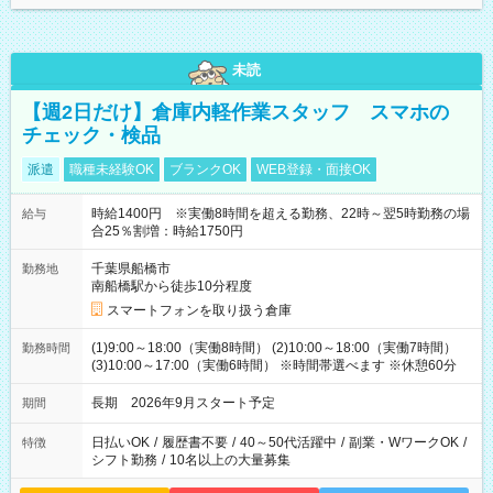
未読
【週2日だけ】倉庫内軽作業スタッフ スマホの
チェック・検品
派遣
職種未経験OK
ブランクOK
WEB登録・面接OK
時給1400円 ※実働8時間を超える勤務、22時～翌5時勤務の場
給与
合25％割増：時給1750円
千葉県船橋市
勤務地
南船橋駅から徒歩10分程度
スマートフォンを取り扱う倉庫
(1)9:00～18:00（実働8時間） (2)10:00～18:00（実働7時間）
勤務時間
(3)10:00～17:00（実働6時間） ※時間帯選べます ※休憩60分
長期 2026年9月スタート予定
期間
日払いOK
/
履歴書不要
/
40～50代活躍中
/
副業・WワークOK
/
特徴
シフト勤務
/
10名以上の大量募集