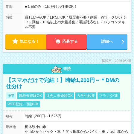
etc ★最短で3時間で5,120円のお仕事から 15時間で2万円近く稼
げるお仕事も！ ご希望のお時間に合わせてご紹介！ ※シフトは
■１日のみ・1回だけお仕事OK！
期間
現場によって異なります。 ※勿論、休憩時間はあるのでご安心
ください！
週1日からOK
/
日払いOK
/
履歴書不要
/
副業・WワークOK
/
シ
特徴
フト勤務
/
10名以上の大量募集
/
電話対応なし
/
パソコンスキ
ル不要
気になる！
応募する
詳細へ
掲載日：2026.08.05
未読
【スマホだけで完結！】時給1,200円～＊DMの
仕分け
派遣
職種未経験OK
社会人未経験OK
大学生歓迎
ブランクOK
WEB登録・面接OK
時給1,200円～1,625円
給与
栃木県小山市
勤務地
小山駅からバイク・車
/
間々田駅からバイク・車
/
思川駅から