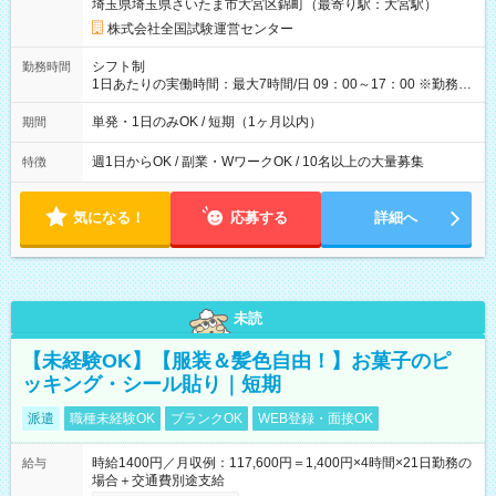
埼玉県埼玉県さいたま市大宮区錦町（最寄り駅：大宮駅）
×8時間＝日収10,400円＋交通費 ※当日の役割により時給＋100
円の場合あり ・国家試験 7:00～13:30（休憩なし） 時給1,300
株式会社全国試験運営センター
円（役割手当＋100円）×6時間＝日収8,400円＋交通費 【試用期
間】試用期間なし
シフト制
勤務時間
1日あたりの実働時間：最大7時間/日 09：00～17：00 ※勤務時
間は 試験により異なります。
単発・1日のみOK / 短期（1ヶ月以内）
期間
週1日からOK / 副業・WワークOK / 10名以上の大量募集
特徴
気になる！
応募する
詳細へ
未読
【未経験OK】【服装＆髪色自由！】お菓子のピ
ッキング・シール貼り｜短期
派遣
職種未経験OK
ブランクOK
WEB登録・面接OK
時給1400円／月収例：117,600円＝1,400円×4時間×21日勤務の
給与
場合＋交通費別途支給