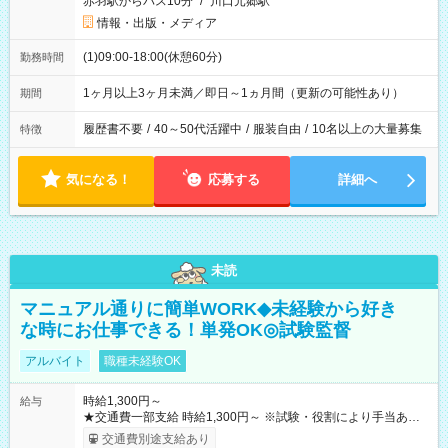
赤羽駅からバス10分
/
川口元郷駅
情報・出版・メディア
(1)09:00-18:00(休憩60分)
勤務時間
1ヶ月以上3ヶ月未満／即日～1ヵ月間（更新の可能性あり）
期間
履歴書不要
/
40～50代活躍中
/
服装自由
/
10名以上の大量募集
特徴
気になる！
応募する
詳細へ
未読
マニュアル通りに簡単WORK◆未経験から好き
な時にお仕事できる！単発OK◎試験監督
アルバイト
職種未経験OK
時給1,300円～
給与
★交通費一部支給 時給1,300円～ ※試験・役割により手当あり
※勤務回数により昇給あり 【即給（前払い）オプションあ
交通費別途支給あり