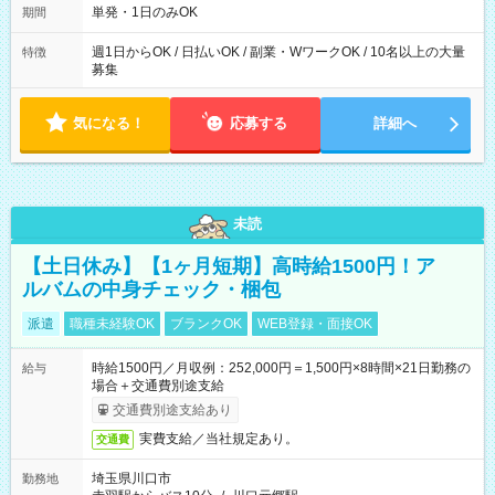
単発・1日のみOK
期間
週1日からOK / 日払いOK / 副業・WワークOK / 10名以上の大量
特徴
募集
気になる！
応募する
詳細へ
未読
【土日休み】【1ヶ月短期】高時給1500円！ア
ルバムの中身チェック・梱包
派遣
職種未経験OK
ブランクOK
WEB登録・面接OK
時給1500円／月収例：252,000円＝1,500円×8時間×21日勤務の
給与
場合＋交通費別途支給
交通費別途支給あり
実費支給／当社規定あり。
交通費
埼玉県川口市
勤務地