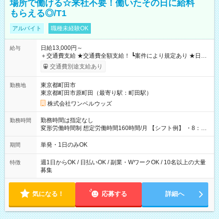
場所で働ける☆来社不要！働いたその日に給料
もらえる◎/T1
アルバイト
職種未経験OK
日給13,000円～
給与
＋交通費支給 ★交通費全額支給！ ┗案件により規定あり ★日払
いOK！（規定あり） ┗働いたその日に現金GET♪ お仕事後はコ
交通費別途支給あり
ンビニATMから 日払い分を引き落とせます！ 【試用期間】試
用期間なし
東京都町田市
勤務地
東京都町田市原町田（最寄り駅：町田駅）
株式会社ワンベルウッズ
勤務時間は指定なし
勤務時間
変形労働時間制 想定労働時間160時間/月 【シフト例】 ・8：00
～21：00
単発・1日のみOK
期間
週1日からOK / 日払いOK / 副業・WワークOK / 10名以上の大量
特徴
募集
気になる！
応募する
詳細へ