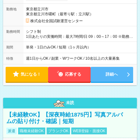
り！】 希望される場合、勤務から1週間ほどで給与の一部を受け
取れます。 ※手数料418円がかかります。 【過去試験日の収入
東京都立川市
勤務地
例】 ・河合塾模擬試験 8:30～17:30（休憩1時間） 時給1,300円
東京都立川市曙町（最寄り駅：立川駅）
×8時間＝日収10,400円＋交通費 ※当日の役割により時給＋100
円の場合あり ・国家試験 7:00～13:30（休憩なし） 時給1,300
株式会社全国試験運営センター
円（役割手当＋100円）×6時間＝日収8,400円＋交通費 【試用期
間】試用期間なし
シフト制
勤務時間
1日あたりの実働時間：最大7時間/日 09：00～17：00 ※勤務時
間は 試験により異なります。
単発・1日のみOK / 短期（1ヶ月以内）
期間
週1日からOK / 副業・WワークOK / 10名以上の大量募集
特徴
気になる！
応募する
詳細へ
未読
【未経験OK】【深夜時給1875円】写真アルバ
ムの貼り付け・確認｜短期
派遣
職種未経験OK
ブランクOK
WEB登録・面接OK