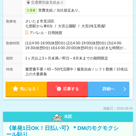
交通費別途支給あり
実費支給／当社規定あり。
交通費
さいたま市見沼区
勤務地
七里駅から車6分
/
大宮公園駅
/
大宮(埼玉県)駅
アパレル・日用雑貨
(1)14:00-18:00(休憩0分) (2)14:00-19:00(休憩0分) (3)14:00-
勤務時間
19:30(休憩0分) (4)14:00-20:00(休憩45分) ※お好きな時間が選べ
ます
1ヶ月以上3ヶ月未満／即日～8月末までの期間限定
期間
履歴書不要
/
40～50代活躍中
/
服装自由
/
シフト勤務
/
10名以
特徴
上の大量募集
気になる！
応募する
詳細へ
掲載日：2026.08.05
未読
《単発1日OK！日払い可》＊DMのモクモクシ
ール貼り