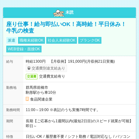
未読
座り仕事！給与即払いOK！高時給！平日休み！
牛乳の検査
派遣
職種未経験OK
社会人未経験OK
ブランクOK
WEB登録・面接OK
時給1300円 【月収例】191,000円(月収例21日実働)
給与
交通費別途支給あり
交通費支給有り
交通費
群馬県前橋市
勤務地
駒形駅から車10分
食品関連企業
11:00～19:00 ※表記のうち実働7時間です。
勤務時間
長期【ご応募から1週間以内(最短2日目)のスピード就業が可能】
期間
即日～
日払いOK
/
履歴書不要
/
シフト勤務
/
電話対応なし
/
パソコン
特徴