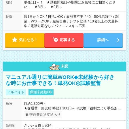
単発1日～！ ★勤務開始日や期間はお気軽にご相談くださ
期間
い！ ＃8月～ ＃9月～
週1日からOK
/
日払いOK
/
履歴書不要
/
40～50代活躍中
/
副
特徴
業・WワークOK
/
服装自由
/
シフト勤務
/
10名以上の大量募
集
/
電話対応なし
/
パソコンスキル不要
気になる！
応募する
詳細へ
未読
マニュアル通りに簡単WORK◆未経験から好き
な時にお仕事できる！単発OK◎試験監督
アルバイト
職種未経験OK
時給1,300円～
給与
★交通費一部支給 時給1,300円～ ※試験・役割により手当あり
※勤務回数により昇給あり 【即給（前払い）オプションあ
交通費別途支給あり
り！】 希望される場合、勤務から1週間ほどで給与の一部を受け
取れます。 ※手数料418円がかかります。 【過去試験日の収入
さいたま市大宮区
勤務地
例】 ・河合塾模擬試験 8:30～17:30（休憩1時間） 時給1,300円