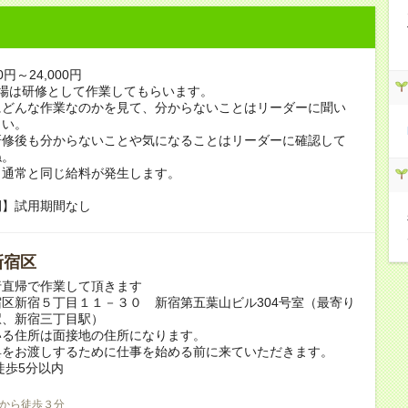
0円～24,000円
現場は研修として作業してもらいます。
にどんな作業なのかを見て、分からないことはリーダーに聞い
さい。
研修後も分からないことや気になることはリーダーに確認して
ね。
も通常と同じ給料が発生します。
間】試用期間なし
新宿区
行直帰で作業して頂きます
区新宿５丁目１１－３０ 新宿第五葉山ビル304号室（最寄り
駅、新宿三丁目駅）
いる住所は面接地の住所になります。
具をお渡しするために仕事を始める前に来ていただきます。
徒歩5分以内
から徒歩３分