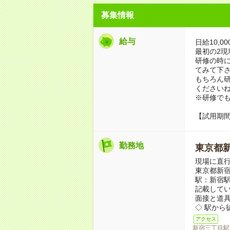
募集情報
給与
日給10,00
最初の2
研修の時
てみて下
もちろん
ください
※研修で
【試用期
勤務地
東京都
現場に直
東京都新宿
駅：新宿
記載して
面接と道
◇ 駅から
アクセス
新宿三丁目駅