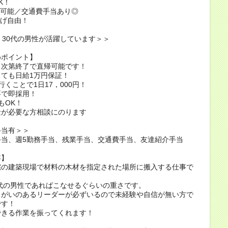
K！
帰可能／交通費手当あり◎
ひげ自由！
、30代の男性が活躍しています＞＞
めポイント】
了次第終了で直帰可能です！
ても日給1万円保証！
行くことで1日17，000円！
要で即採用！
もOK！
金が必要な方相談にのります
手当有＞＞
手当、週5勤務手当、残業手当、交通費手当、友達紹介手当
容】
宅の建築現場で材料の木材を指定された場所に搬入する仕事で
0代の男性であればこなせるぐらいの重さです。
りがいのあるリーダーが必ずいるので未経験や自信が無い方で
です！
できる作業を振ってくれます！