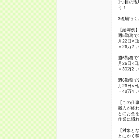
1つ目の現
う！
3現場行くと
【給与例
週5勤務で
月22日×日
＝26万2，
週6勤務で
月26日×日
＝30万2，
週6勤務で
月26日×日
＝48万4，
【この仕
搬入が終
とにお金
作業に慣
【対象と
とにかく