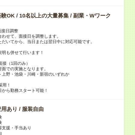
験OK / 10名以上の大量募集 / 副業・Wワーク
：面接日調整
合わせて、面接日を調整します。
ただいてから、当日または翌日中に対応可能です。
説明も併せて行います！
：面接（1回のみ）
対面での実施となります。
＞上野・池袋・川崎・新宿のいずれか
：採用！
日から勤務スタート可能！
用あり / 服装自由
険
険
得支援・手当あり
由