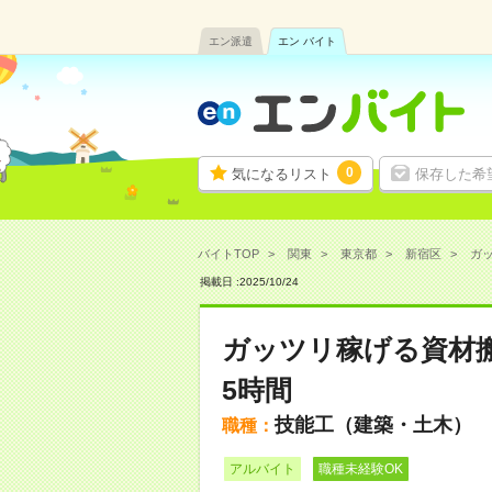
エン派遣
エン バイト
0
気になるリスト
保存した希
バイトTOP
関東
東京都
新宿区
ガッ
掲載日 :
2025
/
10
/
24
ガッツリ稼げる資材搬
5時間
技能工（建築・土木）
職種：
アルバイト
職種未経験OK