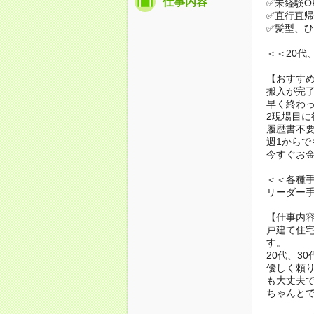
仕事内容
✅未経験O
✅直行直
✅髪型、
＜＜20代
【おすす
搬入が完
早く終わっ
2現場目に
履歴書不
週1からで
今すぐお
＜＜各種
リーダー
【仕事内
戸建て住
す。
20代、3
優しく頼
も大丈夫
ちゃんと