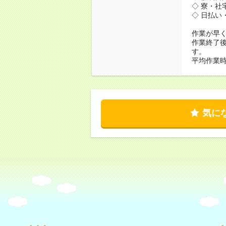
◇ 寮・社
◇ 日払い
作業が早
作業終了後
す。
平均作業時
気に