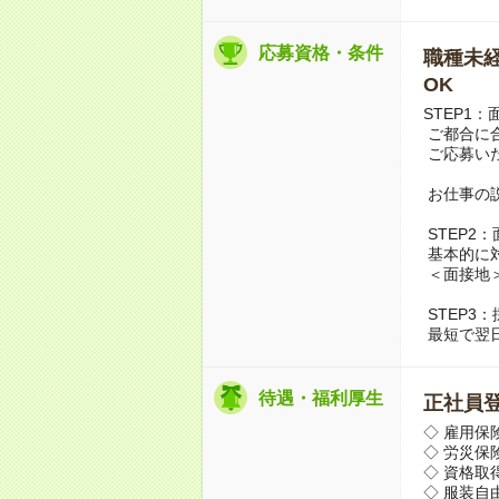
応募資格・条件
職種未経
OK
STEP1
ご都合に
ご応募い
お仕事の
STEP2
基本的に
＜面接地
STEP3
最短で翌
待遇・福利厚生
正社員登
◇ 雇用保
◇ 労災保
◇ 資格取
◇ 服装自