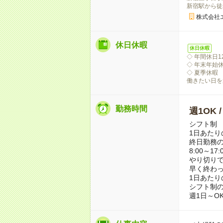
新宿駅から徒
株式会社
休日休暇
休日休暇
◇ 年間休日1
◇ 年末年始
◇ 夏季休暇
働きたい日を
勤務時間
週1OK 
シフト制
1日あたり
終日勤務
8:00～1
やり切り
早く終わっ
1日あたり
シフト制
週1日～O