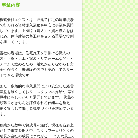
事業内容
株式会社エクストは、戸建て住宅の建築現場
で行われる資材搬入業務を中心に事業を展開
しています。上棟時（建方）の資材搬入をは
じめ、住宅建築の各工程を支える重要な役割
を担っています。
当社の現場は、住宅施工を手掛ける職人の
方々（鳶・大工・塗装・リフォームなど）と
チームで進めるため、活気がありながらも安
全性が高く、未経験の方でも安心してスター
トできる環境です。
また、多角的な事業展開により安定した経営
基盤を確立しており、スタッフの昇給や福利
厚生にもしっかりと還元しています。現場の
頑張りがきちんと評価される仕組みを整え、
長く安心して働ける職場づくりを進めていま
す。
創業から数年で急成長を遂げ、現在も右肩上
がりで事業を拡大中。スタッフ一人ひとりの
成長が会社の成長につながる──そんな風土が