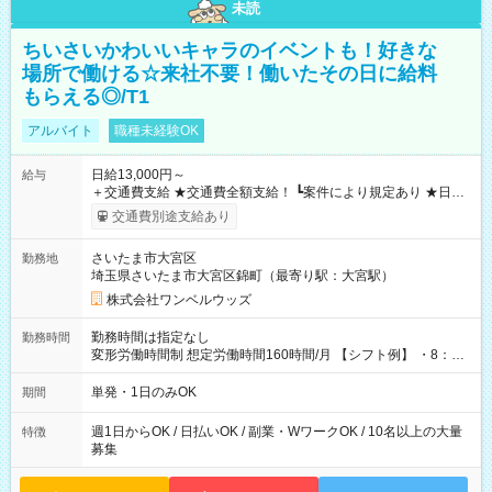
未読
ちいさいかわいいキャラのイベントも！好きな
場所で働ける☆来社不要！働いたその日に給料
もらえる◎/T1
アルバイト
職種未経験OK
日給13,000円～
給与
＋交通費支給 ★交通費全額支給！ ┗案件により規定あり ★日払
いOK！（規定あり） ┗働いたその日に現金GET♪ お仕事後はコ
交通費別途支給あり
ンビニATMから 日払い分を引き落とせます！ 【試用期間】試
用期間なし
さいたま市大宮区
勤務地
埼玉県さいたま市大宮区錦町（最寄り駅：大宮駅）
株式会社ワンベルウッズ
勤務時間は指定なし
勤務時間
変形労働時間制 想定労働時間160時間/月 【シフト例】 ・8：00
～21：00
単発・1日のみOK
期間
週1日からOK / 日払いOK / 副業・WワークOK / 10名以上の大量
特徴
募集