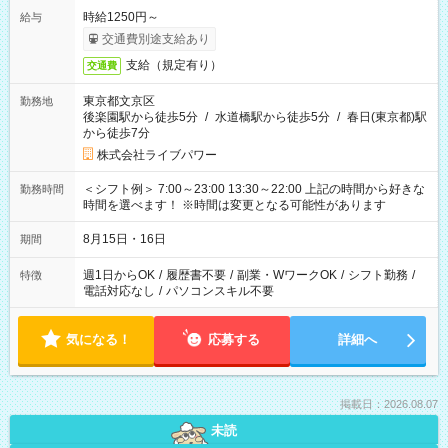
時給1250円～
給与
交通費別途支給あり
支給（規定有り）
交通費
東京都文京区
勤務地
後楽園駅から徒歩5分
/
水道橋駅から徒歩5分
/
春日(東京都)駅
から徒歩7分
株式会社ライブパワー
＜シフト例＞ 7:00～23:00 13:30～22:00 上記の時間から好きな
勤務時間
時間を選べます！ ※時間は変更となる可能性があります
8月15日・16日
期間
週1日からOK
/
履歴書不要
/
副業・WワークOK
/
シフト勤務
/
特徴
電話対応なし
/
パソコンスキル不要
気になる！
応募する
詳細へ
掲載日：2026.08.07
未読