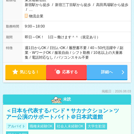
東京都新宿区
勤務地
新宿駅から徒歩
/
新宿三丁目駅から徒歩
/
高田馬場駅から徒歩
/
…
物流企業
9:00～18:00
勤務時間
即日～OK！ 1日～働けます＾＾（規定あり）
期間
週1日からOK
/
日払いOK
/
履歴書不要
/
40～50代活躍中
/
副
特徴
業・WワークOK
/
服装自由
/
シフト勤務
/
10名以上の大量募
集
/
電話対応なし
/
パソコンスキル不要
気になる！
応募する
詳細へ
掲載日：2026.08.03
未読
＜日本を代表するバンド＊サカナクション＞ツ
アー公演のサポートバイト＠日本武道館
アルバイト
職種未経験OK
社会人未経験OK
大学生歓迎