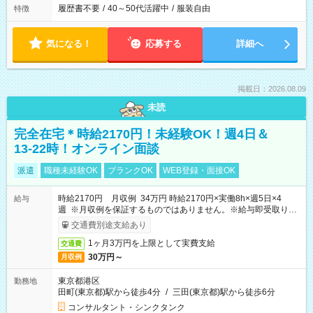
履歴書不要
/
40～50代活躍中
/
服装自由
特徴
気になる！
応募する
詳細へ
掲載日：2026.08.09
未読
完全在宅＊時給2170円！未経験OK！週4日＆
13-22時！オンライン面談
派遣
職種未経験OK
ブランクOK
WEB登録・面接OK
時給2170円 月収例 34万円 時給2170円×実働8h×週5日×4
給与
週 ※月収例を保証するものではありません。※給与即受取りサ
ービス利用可（利用条件有）
交通費別途支給あり
1ヶ月3万円を上限として実費支給
交通費
30万円～
月収例
東京都港区
勤務地
田町(東京都)駅から徒歩4分
/
三田(東京都)駅から徒歩6分
コンサルタント・シンクタンク