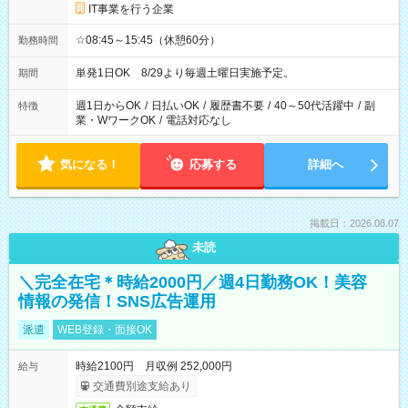
IT事業を行う企業
☆08:45～15:45（休憩60分）
勤務時間
単発1日OK 8/29より毎週土曜日実施予定。
期間
週1日からOK
/
日払いOK
/
履歴書不要
/
40～50代活躍中
/
副
特徴
業・WワークOK
/
電話対応なし
気になる！
応募する
詳細へ
掲載日：2026.08.07
未読
＼完全在宅＊時給2000円／週4日勤務OK！美容
情報の発信！SNS広告運用
派遣
WEB登録・面接OK
時給2100円 月収例 252,000円
給与
交通費別途支給あり