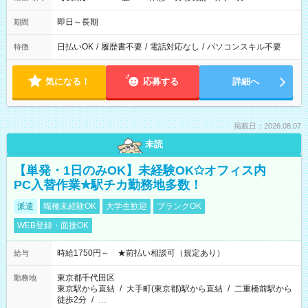
即日～長期
期間
日払いOK
/
履歴書不要
/
電話対応なし
/
パソコンスキル不要
特徴
気になる！
応募する
詳細へ
掲載日：2026.08.07
未読
【単発・1日のみOK】未経験OK✩オフィス内
PC入替作業✮駅チカ勤務地多数！
派遣
職種未経験OK
大学生歓迎
ブランクOK
WEB登録・面接OK
時給1750円～ ★前払い相談可（規定あり）
給与
東京都千代田区
勤務地
東京駅から直結
/
大手町(東京都)駅から直結
/
二重橋前駅から
徒歩2分
/
…