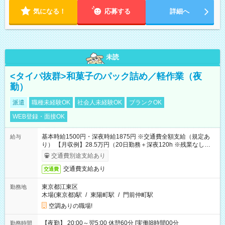
気になる！
応募する
詳細へ
未読
<タイパ抜群>和菓子のパック詰め／軽作業（夜
勤）
派遣
職種未経験OK
社会人未経験OK
ブランクOK
WEB登録・面接OK
基本時給1500円・深夜時給1875円 ※交通費全額支給（規定あ
給与
り） 【月収例】28.5万円（20日勤務＋深夜120h ※残業なしの場
合）
交通費別途支給あり
交通費支給あり
交通費
東京都江東区
勤務地
木場(東京都)駅
/
東陽町駅
/
門前仲町駅
空調ありの職場!
【夜勤】 20:00～翌5:00 休憩60分 [実働]8時間00分
勤務時間