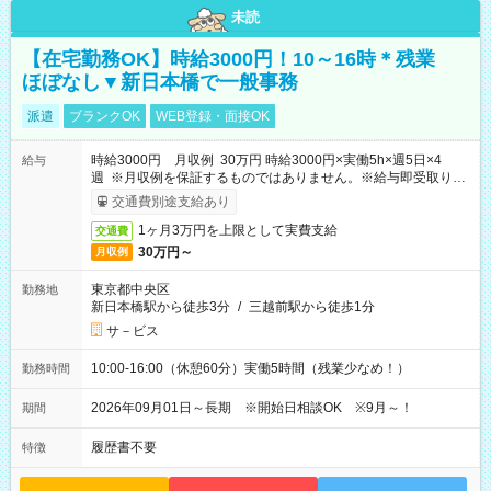
未読
【在宅勤務OK】時給3000円！10～16時＊残業
ほぼなし▼新日本橋で一般事務
派遣
ブランクOK
WEB登録・面接OK
時給3000円 月収例 30万円 時給3000円×実働5h×週5日×4
給与
週 ※月収例を保証するものではありません。※給与即受取りサ
ービス利用可（利用条件有）
交通費別途支給あり
1ヶ月3万円を上限として実費支給
交通費
30万円～
月収例
東京都中央区
勤務地
新日本橋駅から徒歩3分
/
三越前駅から徒歩1分
サ－ビス
10:00-16:00（休憩60分）実働5時間（残業少なめ！）
勤務時間
2026年09月01日～長期 ※開始日相談OK ※9月～！
期間
履歴書不要
特徴