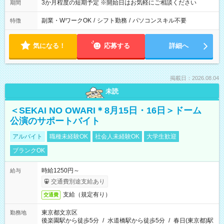
3か月程度の短期予定 ※開始日はお気軽にご相談ください
期間
副業・WワークOK
/
シフト勤務
/
パソコンスキル不要
特徴
気になる！
応募する
詳細へ
掲載日：2026.08.04
未読
＜SEKAI NO OWARI＊8月15日・16日＞ドーム
公演のサポートバイト
アルバイト
職種未経験OK
社会人未経験OK
大学生歓迎
ブランクOK
時給1250円～
給与
交通費別途支給あり
支給（規定有り）
交通費
東京都文京区
勤務地
後楽園駅から徒歩5分
/
水道橋駅から徒歩5分
/
春日(東京都)駅