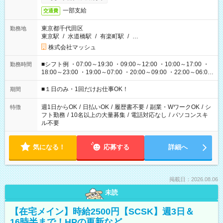
一部支給
交通費
東京都千代田区
勤務地
東京駅
/
水道橋駅
/
有楽町駅
/
…
株式会社マッシュ
■シフト例 ・07:00～19:30 ・09:00～12:00 ・10:00～17:00 ・
勤務時間
18:00～23:00 ・19:00～07:00 ・20:00～09:00 ・22:00～06:00
etc ★最短で3時間で5,120円のお仕事から 15時間で2万円近く稼
げるお仕事も！ ご希望のお時間に合わせてご紹介！ ※シフトは
■１日のみ・1回だけお仕事OK！
期間
現場によって異なります。 ※勿論、休憩時間はあるのでご安心
ください！
週1日からOK
/
日払いOK
/
履歴書不要
/
副業・WワークOK
/
シ
特徴
フト勤務
/
10名以上の大量募集
/
電話対応なし
/
パソコンスキ
ル不要
気になる！
応募する
詳細へ
掲載日：2026.08.06
未読
【在宅メイン】時給2500円【SCSK】週3日＆
16時半まで！HPの更新など