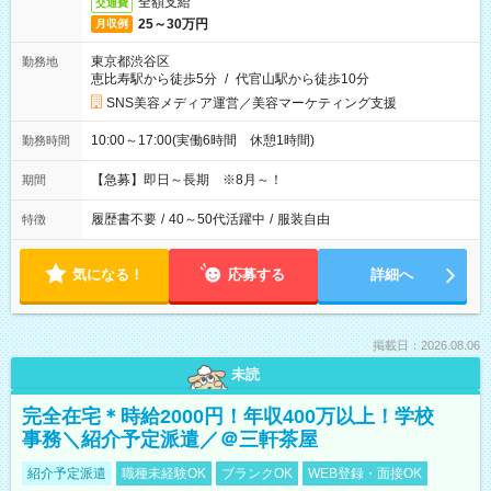
全額支給
交通費
25～30万円
月収例
東京都渋谷区
勤務地
恵比寿駅から徒歩5分
/
代官山駅から徒歩10分
SNS美容メディア運営／美容マーケティング支援
10:00～17:00(実働6時間 休憩1時間)
勤務時間
【急募】即日～長期 ※8月～！
期間
履歴書不要
/
40～50代活躍中
/
服装自由
特徴
気になる！
応募する
詳細へ
掲載日：2026.08.06
未読
完全在宅＊時給2000円！年収400万以上！学校
事務＼紹介予定派遣／＠三軒茶屋
紹介予定派遣
職種未経験OK
ブランクOK
WEB登録・面接OK