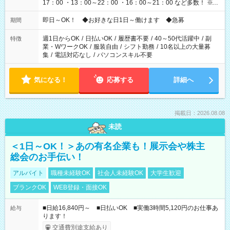
17：00 ・13：00～22：00 ・16：00～21：00 など多数！ ※お
仕事により勤務時間が異なります
即日～OK！ ◆お好きな日1日～働けます ◆急募
期間
週1日からOK
/
日払いOK
/
履歴書不要
/
40～50代活躍中
/
副
特徴
業・WワークOK
/
服装自由
/
シフト勤務
/
10名以上の大量募
集
/
電話対応なし
/
パソコンスキル不要
気になる！
応募する
詳細へ
掲載日：2026.08.08
未読
＜1日～OK！＞あの有名企業も！展示会や株主
総会のお手伝い！
アルバイト
職種未経験OK
社会人未経験OK
大学生歓迎
ブランクOK
WEB登録・面接OK
■日給16,840円～ ■日払いOK ■実働3時間5,120円のお仕事あ
給与
ります！
交通費別途支給あり