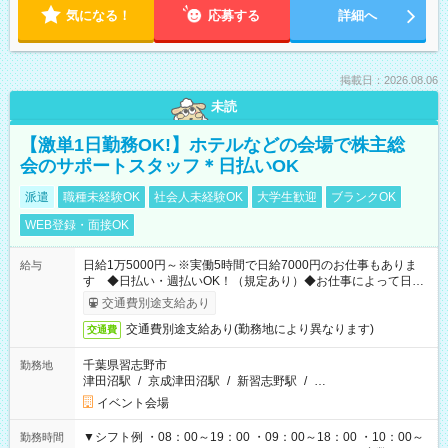
気になる！
応募する
詳細へ
掲載日：2026.08.06
未読
【激単1日勤務OK!】ホテルなどの会場で株主総
会のサポートスタッフ＊日払いOK
派遣
職種未経験OK
社会人未経験OK
大学生歓迎
ブランクOK
WEB登録・面接OK
日給1万5000円～※実働5時間で日給7000円のお仕事もありま
給与
す ◆日払い・週払いOK！（規定あり）◆お仕事によって日給
も異なります
交通費別途支給あり
交通費別途支給あり(勤務地により異なります)
交通費
千葉県習志野市
勤務地
津田沼駅
/
京成津田沼駅
/
新習志野駅
/
…
イベント会場
▼シフト例 ・08：00～19：00 ・09：00～18：00 ・10：00～
勤務時間