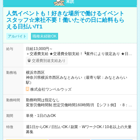
未読
人気イベントも！好きな場所で働けるイベント
スタッフ☆来社不要！働いたその日に給料もら
える日払い/T1
アルバイト
職種未経験OK
日給13,000円～
給与
＋交通費支給 ★交通費全額支給！ ┗案件により規定あり ★日払
いOK！（規定あり） ┗働いたその日に現金GET♪ お仕事後はコ
交通費別途支給あり
ンビニATMから 日払い分を引き落とせます！ 【試用期間】試
用期間なし
横浜市西区
勤務地
神奈川県横浜市西区みなとみらい（最寄り駅：みなとみらい
駅）
株式会社ワンベルウッズ
勤務時間は指定なし
勤務時間
変形労働時間制 想定労働時間160時間/月 【シフト例】 ・8：00
～21：00
単発・1日のみOK
期間
週1日からOK / 日払いOK / 副業・WワークOK / 10名以上の大量
特徴
募集