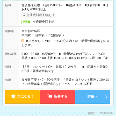
無資格未経験：時給1500円～ ■週払いOK ■扶養内OK ■日
給与
収1万2000円以上
交通費別途支給あり
交通費全額支給
交通費
東京都豊島区
勤務地
巣鴨駅
/
目白駅
/
北池袋駅
/
…
≪自宅からドアtoドアで30分以内！≫ご希望の勤務地を紹介
します。
9:00～18:00（休憩60分） ■ご希望があれば下記シフトもOK！
勤務時間
早番 7:00～16:00 遅番 10:00～19:00 夜勤 16:30～翌9:30 「家族
と休みを合わせたい」 「余裕を持って夕飯の準備がしたい」
「できれば残業はしたくない」 など、ご希望を教えてください
【8月中のスタートOK！急募！】2カ月～ ■ご応募から最短2～
期間
ね。 ※Wワーク希望の方へ 今ご覧のお仕事で希望する勤務時間
3日後に就業が可能です！
と、もう1つのお仕事の勤務時間。 合計で週40時間を超える場
合は応募できません。
履歴書不要
/
40～50代活躍中
/
服装自由
/
シフト勤務
/
10名以
特徴
上の大量募集
/
電話対応なし
/
パソコンスキル不要
気になる！
応募する
詳細へ
掲載日：2026.08.07