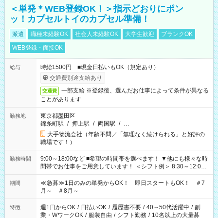
＜単発＊WEB登録OK！＞指示どおりにポン
ッ！カプセルトイのカプセル準備！
派遣
職種未経験OK
社会人未経験OK
大学生歓迎
ブランクOK
WEB登録・面接OK
時給1500円 ■現金日払いもOK（規定あり）
給与
交通費別途支給あり
一部支給 ※登録後、選んだお仕事によって条件が異なる
交通費
ことがあります
東京都墨田区
勤務地
錦糸町駅
/
押上駅
/
両国駅
/
…
大手物流会社（年齢不問／「無理なく続けられる」と好評の
職場です！）
9:00～18:00など ■希望の時間帯を選べます！ ▼他にも様々な時
勤務時間
間帯でお仕事をご用意しています！ ＜シフト例＞ 8:30～12:00
17:00～22:00 13:00～22:00 22:00～翌6:00 など
≪急募≫1日のみの単発からOK！ 即日スタートもOK！ ＃7
期間
月～ ＃8月～
週1日からOK
/
日払いOK
/
履歴書不要
/
40～50代活躍中
/
副
特徴
業・WワークOK
/
服装自由
/
シフト勤務
/
10名以上の大量募