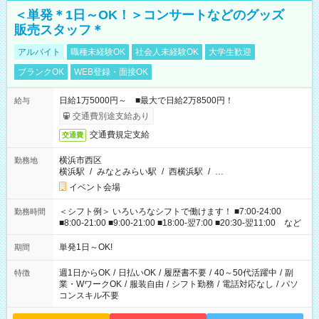
＜単発＊1日～OK！＞コンサートなどのグッズ
販売スタッフ＊
アルバイト
職種未経験OK
社会人未経験OK
大学生歓迎
ブランクOK
WEB登録・面接OK
日給1万5000円～ ■最大で日給2万8500円！
給与
交通費別途支給あり
交通費規定支給
交通費
横浜市西区
勤務地
横浜駅
/
みなとみらい駅
/
西横浜駅
/
…
イベント会場
＜シフト例＞ いろいろなシフトで働けます！ ■7:00-24:00
勤務時間
■8:00-21:00 ■9:00-21:00 ■18:00-翌7:00 ■20:30-翌11:00 など
単発1日～OK!
期間
週1日からOK
/
日払いOK
/
履歴書不要
/
40～50代活躍中
/
副
特徴
業・WワークOK
/
服装自由
/
シフト勤務
/
電話対応なし
/
パソ
コンスキル不要