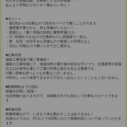
わざわざ転職活動、仕事探しするのが面倒・・。
あんまり手間かけずにすぐ働きたい方に！
■ポイント
・週1回からの出勤なので自分のペースで働くことができる
・履歴書不要だから、何も準備がいらない！
・面接なし！働く現場の説明と書類準備だけ♪
・17 時退社できるので仕事終わりに居酒屋で一息も。
・寮・社宅・住宅手当も完備なので家探しの手間もなし
・日払い可能なので働いた分で少し贅沢も。
■仕事内容
舗装工事現場で働く警備員！
舗装の工事現場にて、地域住民や通行者の安全を守りつつ、交通誘導や現場
出入口の管理を通じて工事の円滑な進行を支える業務です。
※重い荷物を持つような仕事はございません。
※60分しっかり休憩できますので立ちっぱなしということもございません。
■勤務開始までの流れ
研修(3日間)→現場へ
法定研修がありますので、未経験の方でも安心して仕事をスタートできま
す。
■研修内容
映像研修なので、いきなり体を動かすことはありません！
自身のスマホか、PCなどで3日間にかけて業務内容について知っていただき
ます。