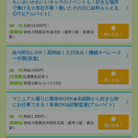
ちいさいかわいいキャラのイベントも！好きな場所
で働ける☆来社不要！働いたその日に給料もらえる
◎/T1[アルバイト]
[給 与]
日給13,000円～
[勤務地]
神奈川県横浜市港北区（最寄り駅：新横浜
気になる！
駅）
給与即払いOK！高時給！土日休み！機械オペレータ
ー作業[派遣]
[給 与]
時給1400円
[交通費]
交通費支給有り
気になる！
[勤務地]
朝霞台駅からバス13分
マニュアル通りに簡単WORK◆未経験から好きな時
にお仕事できる！単発OK◎試験監督[アルバイト]
[給 与]
時給1,300円～
[勤務地]
神奈川県横浜市西区高島（最寄り駅：横浜
気になる！
駅）