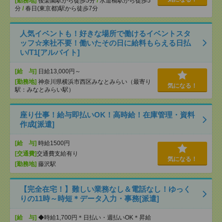
[勤務地]
後楽園駅から徒歩5分
/
水道橋駅から徒歩5
分
/
春日(東京都)駅から徒歩7分
人気イベントも！好きな場所で働けるイベントスタ
ッフ☆来社不要！働いたその日に給料もらえる日払
い/T1[アルバイト]
[給 与]
日給13,000円～
[勤務地]
神奈川県横浜市西区みなとみらい（最寄り
気になる！
駅：みなとみらい駅）
座り仕事！給与即払いOK！高時給！在庫管理・資料
作成[派遣]
[給 与]
時給1500円
[交通費]
交通費支給有り
気になる！
[勤務地]
藤沢駅
【完全在宅！】難しい業務なし＆電話なし！ゆっく
りの11時～時短＊データ入力・事務[派遣]
[給 与]
◆時給1,700円＊日払い・週払いOK＊昇給