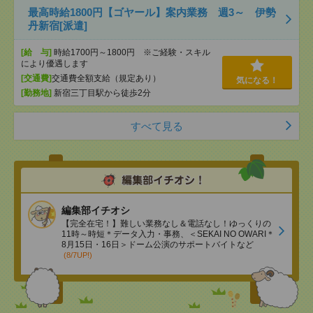
最高時給1800円【ゴヤール】案内業務 週3～ 伊勢
丹新宿[派遣]
[給 与]
時給1700円～1800円 ※ご経験・スキル
により優遇します
[交通費]
交通費全額支給（規定あり）
気になる！
[勤務地]
新宿三丁目駅から徒歩2分
すべて見る
編集部イチオシ
【完全在宅！】難しい業務なし＆電話なし！ゆっくりの
11時～時短＊データ入力・事務、＜SEKAI NO OWARI＊
8月15日・16日＞ドーム公演のサポートバイトなど
(8/7UP!)