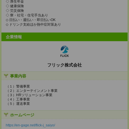
◇ 厚生年金
◇ 健康保険
◇ 労災保険
◇ 寮・社宅・住宅手当あり
◇ 日払い・週払い・即日払いOK
◇ ドリンク支給ほか熱中症対策あり
企業情報
フリック株式会社
事業内容
（１）警備事業
（２）エンターテインメント事業
（３）HRソリューション事業
（４）工事事業
（５）運送事業
ホームページ
https://en-gage.net/flick-j_saiyo/