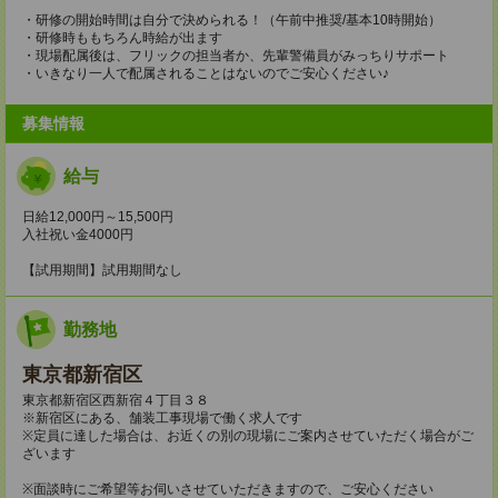
・研修の開始時間は自分で決められる！（午前中推奨/基本10時開始）
・研修時ももちろん時給が出ます
・現場配属後は、フリックの担当者か、先輩警備員がみっちりサポート
・いきなり一人で配属されることはないのでご安心ください♪
募集情報
給与
日給12,000円～15,500円
入社祝い金4000円
【試用期間】試用期間なし
勤務地
東京都新宿区
東京都新宿区西新宿４丁目３８
※新宿区にある、舗装工事現場で働く求人です
※定員に達した場合は、お近くの別の現場にご案内させていただく場合がご
ざいます
※面談時にご希望等お伺いさせていただきますので、ご安心ください