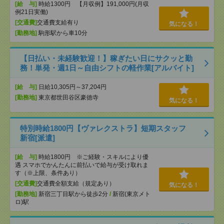
[給 与]
時給1300円 【月収例】191,000円(月収
例21日実働)
[交通費]
交通費支給有り
気になる！
[勤務地]
駒形駅から車10分
【日払い・未経験歓迎！】稼ぎたい日にサクッと勤
務！単発・週1日～自由シフトの軽作業[アルバイト]
[給 与]
日給10,305円～37,204円
[勤務地]
東京都世田谷区豪徳寺
気になる！
特別時給1800円【ヴァレクストラ】短期スタッフ
新宿[派遣]
[給 与]
時給1800円 ※ご経験・スキルにより優
遇 スマホでかんたんに前払いで給与が受け取れま
す（※上限、条件あり）
[交通費]
交通費全額支給（規定あり）
気になる！
[勤務地]
新宿三丁目駅から徒歩2分
/
新宿(東京メト
ロ)駅