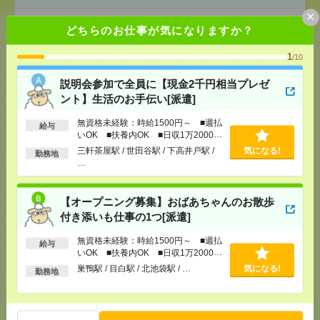
×
[給 与]
無資格未経験：時給1500円～ ■週払い
どちらのお仕事が気になりますか？
OK ■扶養内OK ■日収1万2000円以上
[交通費]
交通費全額支給
気になる！
1
/10
[勤務地]
三軒茶屋駅
/
世田谷駅
/
下高井戸駅
/
…
説明会参加で全員に【現金2千円相当プレゼ
ント】生活のお手伝い[派遣]
【オープニング募集】おばあちゃんのお散歩付き添
いも仕事の1つ[派遣]
無資格未経験：時給1500円～ ■週払
給与
いOK ■扶養内OK ■日収1万2000円
[給 与]
無資格未経験：時給1500円～ ■週払い
以上
三軒茶屋駅 / 世田谷駅 / 下高井戸駅 /
気になる!
OK ■扶養内OK ■日収1万2000円以上
勤務地
…
[交通費]
交通費全額支給
気になる！
[勤務地]
巣鴨駅
/
目白駅
/
北池袋駅
/
…
【オープニング募集】おばあちゃんのお散歩
付き添いも仕事の1つ[派遣]
時給2600円＊ほぼ在宅！週3～4日＆16時迄OK！補助
金申請のサポート業務[派遣]
無資格未経験：時給1500円～ ■週払
給与
いOK ■扶養内OK ■日収1万2000円
[給 与]
時給2600円
以上
巣鴨駅 / 目白駅 / 北池袋駅 / …
気になる!
勤務地
[交通費]
全額支給
気になる！
[勤務地]
八丁堀(東京都)駅から徒歩2分
/
茅場町駅か
ら徒歩6分