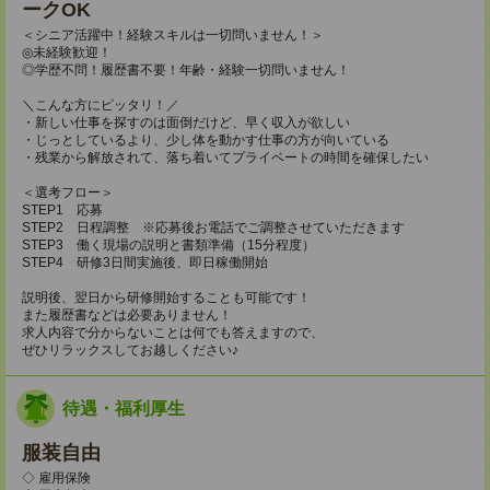
ークOK
＜シニア活躍中！経験スキルは一切問いません！＞
◎未経験歓迎！
◎学歴不問！履歴書不要！年齢・経験一切問いません！
＼こんな方にピッタリ！／
・新しい仕事を探すのは面倒だけど、早く収入が欲しい
・じっとしているより、少し体を動かす仕事の方が向いている
・残業から解放されて、落ち着いてプライベートの時間を確保したい
＜選考フロー＞
STEP1 応募
STEP2 日程調整 ※応募後お電話でご調整させていただきます
STEP3 働く現場の説明と書類準備（15分程度）
STEP4 研修3日間実施後、即日稼働開始
説明後、翌日から研修開始することも可能です！
また履歴書などは必要ありません！
求人内容で分からないことは何でも答えますので、
ぜひリラックスしてお越しください♪
待遇・福利厚生
服装自由
◇ 雇用保険