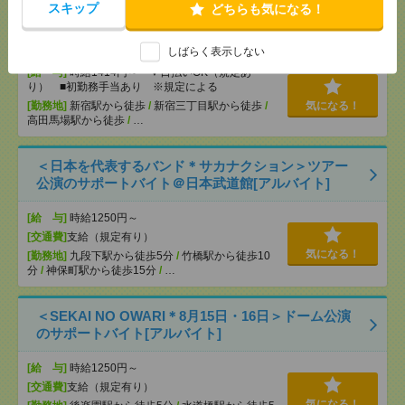
スキップ
どちらも気になる！
【シフト自由・現金手渡しOK】iPhoneなどスマホの
充電を繋げるだけ！[派遣]
しばらく表示しない
[給 与]
時給1414円～ ▼日払いOK（規定あ
り） ■初勤務手当あり ※規定による
[勤務地]
新宿駅から徒歩
/
新宿三丁目駅から徒歩
/
気になる！
高田馬場駅から徒歩
/
…
＜日本を代表するバンド＊サカナクション＞ツアー
公演のサポートバイト＠日本武道館[アルバイト]
[給 与]
時給1250円～
[交通費]
支給（規定有り）
気になる！
[勤務地]
九段下駅から徒歩5分
/
竹橋駅から徒歩10
分
/
神保町駅から徒歩15分
/
…
＜SEKAI NO OWARI＊8月15日・16日＞ドーム公演
のサポートバイト[アルバイト]
[給 与]
時給1250円～
[交通費]
支給（規定有り）
気になる！