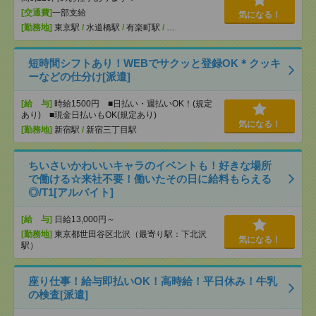
[交通費]
一部支給
気になる！
[勤務地]
東京駅
/
水道橋駅
/
有楽町駅
/
…
短時間シフトあり！WEBでサクッと登録OK＊クッキ
ーなどの仕分け[派遣]
[給 与]
時給1500円 ■日払い・週払いOK！(規定
あり) ■現金日払いもOK(規定あり)
気になる！
[勤務地]
新宿駅
/
新宿三丁目駅
ちいさいかわいいキャラのイベントも！好きな場所
で働ける☆来社不要！働いたその日に給料もらえる
◎/T1[アルバイト]
[給 与]
日給13,000円～
[勤務地]
東京都世田谷区北沢（最寄り駅：下北沢
気になる！
駅）
座り仕事！給与即払いOK！高時給！平日休み！牛乳
の検査[派遣]