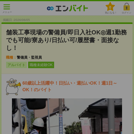
0
メニュー
気になる！
ログイン
掲載日 :2026
/
06
/
05
舗装工事現場の警備員/即日入社OK◎週1勤務
でも可能/寮あり/日払い可/履歴書・面接な
し！
職種：
警備員・監視員
アルバイト
職種未経験OK
60歳以上活躍中！日払い・週払いOK！週1日～
OK！のバイト