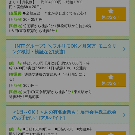
あり♪【月収例】 ・約204,000円 （時給1,700
円 × 実働6h × 20日）
[交通費]
◆全額支給 ＊家が少し遠くても安心！
気になる！
[月収例]
20～25万円
[勤務地]
竹芝駅から徒歩2分
/
浜松町駅から徒歩4分
/
大門(東京都)駅から徒歩5分
/
…
【NTTグループ】＼フルリモOK／月56万↑モニタリ
ング検討・検証など[派遣]
[給 与]
時給3,400円【月収例】約569,000円（時
給3,400円×実働7.50h×21日+残業10h）+交通費
[交通費]
○通勤交通費の支給あり（当社規定によ
る）
気になる！
[月収例]
30万円～
[勤務地]
大手町(東京都)駅から徒歩2分
/
東京駅から
徒歩8分
/
三越前駅
＜1日～OK！＞あの有名企業も！展示会や株主総会
のお手伝い！[アルバイト]
[給 与]
■日給16,840円～ ■日払いOK ■実働3時
間5,120円のお仕事あります！