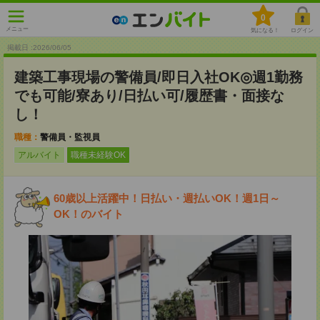
0
メニュー
気になる！
ログイン
掲載日 :2026
/
06
/
05
建築工事現場の警備員/即日入社OK◎週1勤務
でも可能/寮あり/日払い可/履歴書・面接な
し！
職種：
警備員・監視員
アルバイト
職種未経験OK
60歳以上活躍中！日払い・週払いOK！週1日～
OK！のバイト