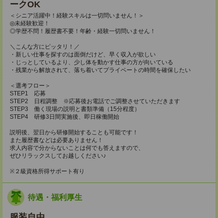
ークOK
＜シニア活躍中！経験スキルは一切問いません！＞
◎未経験歓迎！
◎学歴不問！履歴書不要！年齢・経験一切問いません！
＼こんな方にピッタリ！／
・新しい仕事を探すのは面倒だけど、早く収入が欲しい
・じっとしているより、少し体を動かす仕事の方が向いている
・残業から解放されて、落ち着いてプライベートの時間を確保したい
＜選考フロー＞
STEP1 応募
STEP2 日程調整 ※応募後お電話でご調整させていただきます
STEP3 働く現場の説明と書類準備（15分程度）
STEP4 研修3日間実施後、即日稼働開始
説明後、翌日から研修開始することも可能です！
また履歴書などは必要ありません！
求人内容で分からないことは何でも答えますので、
ぜひリラックスしてお越しください♪
※２級資格所得サポート有り
待遇・福利厚生
服装自由