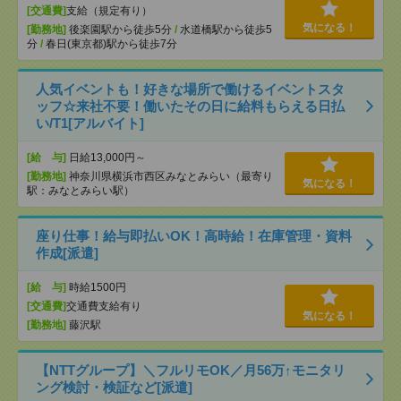
[交通費]
支給（規定有り）
気になる！
[勤務地]
後楽園駅から徒歩5分
/
水道橋駅から徒歩5
分
/
春日(東京都)駅から徒歩7分
人気イベントも！好きな場所で働けるイベントスタ
ッフ☆来社不要！働いたその日に給料もらえる日払
い/T1[アルバイト]
[給 与]
日給13,000円～
[勤務地]
神奈川県横浜市西区みなとみらい（最寄り
気になる！
駅：みなとみらい駅）
座り仕事！給与即払いOK！高時給！在庫管理・資料
作成[派遣]
[給 与]
時給1500円
[交通費]
交通費支給有り
気になる！
[勤務地]
藤沢駅
【NTTグループ】＼フルリモOK／月56万↑モニタリ
ング検討・検証など[派遣]