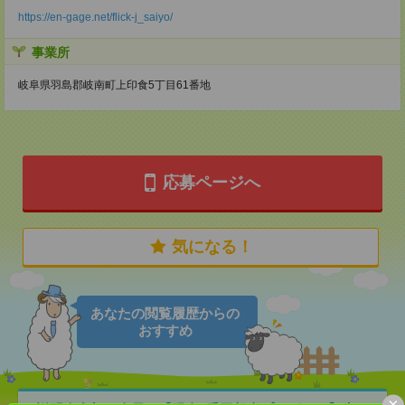
https://en-gage.net/flick-j_saiyo/
事業所
岐阜県羽島郡岐南町上印食5丁目61番地
応募ページへ
気になる！
あなたの閲覧履歴からの
おすすめ
×