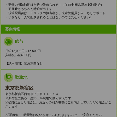
・研修の開始時間は自分で決められる！（午前中推奨/基本10時開始）
・研修時ももちろん時給が出ます
・現場配属後は、フリックの担当者か、先輩警備員がみっちりサポート
・いきなり一人で配属されることはないのでご安心ください♪
募集情報
給与
日給12,000円～15,500円
入社祝い金4000円
【試用期間】試用期間なし
勤務地
東京都新宿区
東京都新宿区西新宿７丁目１４－１４
※新宿区にある、建築工事現場で働く求人です
※定員に達した場合は、お近くの別の現場にご案内させていただく場合がご
ざいます
※面談時にご希望等お伺いさせていただきますので、ご安心ください