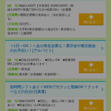
[給 与]
時給3,400円【月収例】約569,000円（時
給3,400円×実働7.50h×21日+残業10h）+交通費
[交通費]
○通勤交通費の支給あり（当社規定によ
る）
気になる！
[月収例]
30万円～
[勤務地]
大手町(東京都)駅から徒歩2分
/
東京駅から
徒歩8分
/
三越前駅
＜1日～OK！＞あの有名企業も！展示会や株主総会
のお手伝い！[アルバイト]
[給 与]
■日給16,840円～ ■日払いOK ■実働3時
間5,120円のお仕事あります！
[交通費]
一部支給
気になる！
[勤務地]
東京駅
/
水道橋駅
/
有楽町駅
/
…
短時間シフトあり！WEBでサクッと登録OK＊クッキ
ーなどの仕分け[派遣]
[給 与]
時給1500円 ■日払い・週払いOK！(規定
あり) ■現金日払いもOK(規定あり)
気になる！
[勤務地]
新宿駅
/
新宿三丁目駅