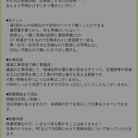
わざわざ転職活動、仕事探しするのが面倒・・。
あんまり手間かけずにすぐ働きたい方に！
■ポイント
・週1回からの出勤なので自分のペースで働くことができる
・履歴書不要だから、何も準備がいらない！
・面接なし！働く現場の説明と書類準備だけ♪
・17 時退社できるので仕事終わりに居酒屋で一息も。
・寮・社宅・住宅手当も完備なので家探しの手間もなし
・日払い可能なので働いた分で少し贅沢も。
■仕事内容
建築工事現場で働く警備員！
建築の工事現場にて、地域住民や通行者の安全を守りつつ、交通誘導や現場
出入口の管理を通じて工事の円滑な進行を支える業務です。
※重い荷物を持つような仕事はございません。
※60分しっかり休憩できますので立ちっぱなしということもございません。
■勤務開始まで流れ
研修(3日間)→現場へ
法定研修がありますので、未経験の方でも安心して仕事をスタートできま
す。
■研修内容
映像研修なので、いきなり体を動かすことはありません！
自身のスマホか、PCなどで3日間にかけて業務内容について知っていただき
ます。