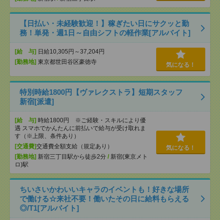
【日払い・未経験歓迎！】稼ぎたい日にサクッと勤
務！単発・週1日～自由シフトの軽作業[アルバイト]
[給 与]
日給10,305円～37,204円
[勤務地]
東京都世田谷区豪徳寺
気になる！
特別時給1800円【ヴァレクストラ】短期スタッフ
新宿[派遣]
[給 与]
時給1800円 ※ご経験・スキルにより優
遇 スマホでかんたんに前払いで給与が受け取れま
す（※上限、条件あり）
[交通費]
交通費全額支給（規定あり）
気になる！
[勤務地]
新宿三丁目駅から徒歩2分
/
新宿(東京メト
ロ)駅
ちいさいかわいいキャラのイベントも！好きな場所
で働ける☆来社不要！働いたその日に給料もらえる
◎/T1[アルバイト]