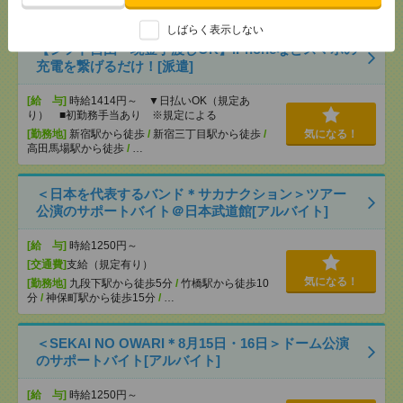
ら徒歩6分
しばらく表示しない
【シフト自由・現金手渡しOK】iPhoneなどスマホの
充電を繋げるだけ！[派遣]
[給 与]
時給1414円～ ▼日払いOK（規定あ
り） ■初勤務手当あり ※規定による
[勤務地]
新宿駅から徒歩
/
新宿三丁目駅から徒歩
/
気になる！
高田馬場駅から徒歩
/
…
＜日本を代表するバンド＊サカナクション＞ツアー
公演のサポートバイト＠日本武道館[アルバイト]
[給 与]
時給1250円～
[交通費]
支給（規定有り）
気になる！
[勤務地]
九段下駅から徒歩5分
/
竹橋駅から徒歩10
分
/
神保町駅から徒歩15分
/
…
＜SEKAI NO OWARI＊8月15日・16日＞ドーム公演
のサポートバイト[アルバイト]
[給 与]
時給1250円～