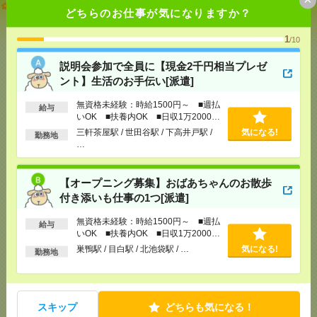
説明会参加で全員に【現金2千円相当プレゼント】生
どちらのお仕事が気になりますか？
活のお手伝い[派遣]
1
/10
[給 与]
無資格未経験：時給1500円～ ■週払い
OK ■扶養内OK ■日収1万2000円以上
説明会参加で全員に【現金2千円相当プレゼ
[交通費]
交通費全額支給
気になる！
ント】生活のお手伝い[派遣]
[勤務地]
三軒茶屋駅
/
世田谷駅
/
下高井戸駅
/
…
無資格未経験：時給1500円～ ■週払
給与
いOK ■扶養内OK ■日収1万2000円
【オープニング募集】おばあちゃんのお散歩付き添
以上
三軒茶屋駅 / 世田谷駅 / 下高井戸駅 /
気になる!
いも仕事の1つ[派遣]
勤務地
…
[給 与]
無資格未経験：時給1500円～ ■週払い
OK ■扶養内OK ■日収1万2000円以上
【オープニング募集】おばあちゃんのお散歩
[交通費]
交通費全額支給
気になる！
付き添いも仕事の1つ[派遣]
[勤務地]
巣鴨駅
/
目白駅
/
北池袋駅
/
…
無資格未経験：時給1500円～ ■週払
給与
いOK ■扶養内OK ■日収1万2000円
時給2600円＊ほぼ在宅！週3～4日＆16時迄OK！補助
以上
巣鴨駅 / 目白駅 / 北池袋駅 / …
気になる!
金申請のサポート業務[派遣]
勤務地
[給 与]
時給2600円
[交通費]
全額支給
スキップ
どちらも気になる！
気になる！
[勤務地]
八丁堀(東京都)駅から徒歩2分
/
茅場町駅か