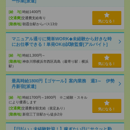
ー作業[派遣]
[給 与]
時給1400円
[交通費]
交通費支給有り
気になる！
[勤務地]
朝霞台駅からバス13分
マニュアル通りに簡単WORK◆未経験から好きな時
にお仕事できる！単発OK◎試験監督[アルバイト]
[給 与]
時給1,300円～
[勤務地]
神奈川県横浜市西区高島（最寄り駅：横浜
気になる！
駅）
最高時給1800円【ゴヤール】案内業務 週3～ 伊勢
丹新宿[派遣]
[給 与]
時給1700円～1800円 ※ご経験・スキル
により優遇します
[交通費]
交通費全額支給（規定あり）
気になる！
[勤務地]
新宿三丁目駅から徒歩2分
【日払い・未経験歓迎！】稼ぎたい日にサクッと勤