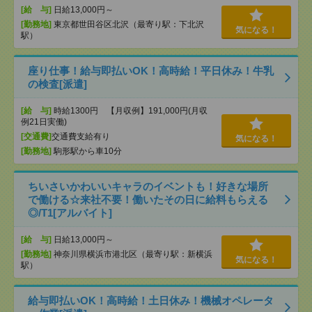
[給 与]
日給13,000円～
[勤務地]
東京都世田谷区北沢（最寄り駅：下北沢
気になる！
駅）
座り仕事！給与即払いOK！高時給！平日休み！牛乳
の検査[派遣]
[給 与]
時給1300円 【月収例】191,000円(月収
例21日実働)
[交通費]
交通費支給有り
気になる！
[勤務地]
駒形駅から車10分
ちいさいかわいいキャラのイベントも！好きな場所
で働ける☆来社不要！働いたその日に給料もらえる
◎/T1[アルバイト]
[給 与]
日給13,000円～
[勤務地]
神奈川県横浜市港北区（最寄り駅：新横浜
気になる！
駅）
給与即払いOK！高時給！土日休み！機械オペレータ