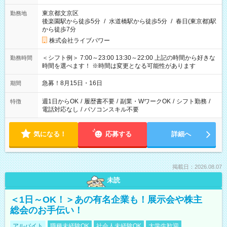
東京都文京区
勤務地
後楽園駅から徒歩5分
/
水道橋駅から徒歩5分
/
春日(東京都)駅
から徒歩7分
株式会社ライブパワー
＜シフト例＞ 7:00～23:00 13:30～22:00 上記の時間から好きな
勤務時間
時間を選べます！ ※時間は変更となる可能性があります
急募！8月15日・16日
期間
週1日からOK
/
履歴書不要
/
副業・WワークOK
/
シフト勤務
/
特徴
電話対応なし
/
パソコンスキル不要
気になる！
応募する
詳細へ
掲載日：2026.08.07
未読
＜1日～OK！＞あの有名企業も！展示会や株主
総会のお手伝い！
アルバイト
職種未経験OK
社会人未経験OK
大学生歓迎