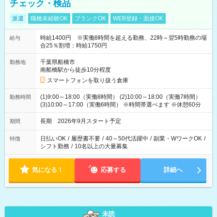
チェック・検品
派遣
職種未経験OK
ブランクOK
WEB登録・面接OK
時給1400円 ※実働8時間を超える勤務、22時～翌5時勤務の場
給与
合25％割増：時給1750円
千葉県船橋市
勤務地
南船橋駅から徒歩10分程度
スマートフォンを取り扱う倉庫
(1)9:00～18:00（実働8時間） (2)10:00～18:00（実働7時間）
勤務時間
(3)10:00～17:00（実働6時間） ※時間帯選べます ※休憩60分
長期 2026年9月スタート予定
期間
日払いOK
/
履歴書不要
/
40～50代活躍中
/
副業・WワークOK
/
特徴
シフト勤務
/
10名以上の大量募集
気になる！
応募する
詳細へ
未読