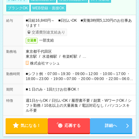
ブランクOK
WEB登録・面接OK
■日給16,840円～ ■日払いOK ■実働3時間5,120円のお仕事あ
給与
ります！
交通費別途支給あり
一部支給
交通費
東京都千代田区
勤務地
東京駅
/
水道橋駅
/
有楽町駅
/
…
株式会社マッシュ
■シフト例 ・07:00～19:30 ・09:00～12:00 ・10:00～17:00 ・
勤務時間
18:00～23:00 ・19:00～07:00 ・20:00～09:00 ・22:00～06:00
etc ★最短で3時間で5,120円のお仕事から 15時間で2万円近く稼
げるお仕事も！ ご希望のお時間に合わせてご紹介！ ※シフトは
■１日のみ・1回だけお仕事OK！
期間
現場によって異なります。 ※勿論、休憩時間はあるのでご安心
ください！
週1日からOK
/
日払いOK
/
履歴書不要
/
副業・WワークOK
/
シ
特徴
フト勤務
/
10名以上の大量募集
/
電話対応なし
/
パソコンスキ
ル不要
気になる！
応募する
詳細へ