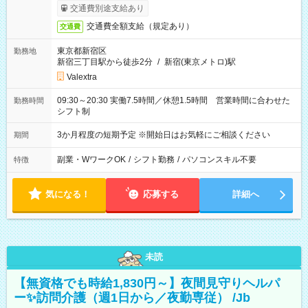
交通費別途支給あり
交通費全額支給（規定あり）
交通費
東京都新宿区
勤務地
新宿三丁目駅から徒歩2分
/
新宿(東京メトロ)駅
Valextra
09:30～20:30 実働7.5時間／休憩1.5時間 営業時間に合わせた
勤務時間
シフト制
3か月程度の短期予定 ※開始日はお気軽にご相談ください
期間
副業・WワークOK
/
シフト勤務
/
パソコンスキル不要
特徴
気になる！
応募する
詳細へ
未読
【無資格でも時給1,830円～】夜間見守りヘルパ
ー✨訪問介護（週1日から／夜勤専従） /Jb