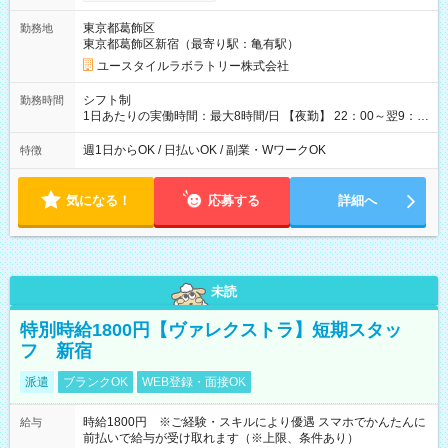
間×4回=6万0,160円 週3回勤務の場合：1,880円×8時間×12回
=18万0,480円 【試用期間】試用期間あり 試用期間の長さ：2ヶ
東京都葛飾区
勤務地
月 ※ 雇用形態と給与に、本採用時と異なる部分があります。 雇
東京都葛飾区新宿（最寄り駅：亀有駅）
用形態：本採用時と同じです。 給与：時給 1,660円以上
ユースタイルラボラトリー株式会社
シフト制
勤務時間
1日あたりの実働時間：最大8時間/日 【夜勤】 22：00～翌9：
00 ※週1日～OK ／ 夜勤専従 ＊＊ 勤務時間例 ＊＊ ■22時か
ら翌7時 ■23時から翌8時 ■24時から翌9時 など ※上記の時間
週1日からOK / 日払いOK / 副業・WワークOK
特徴
内で8時間勤務（休憩1時間）ご利用者様により、時間は異なり
ます。 ※曜日固定（毎週同じ曜日での勤務となります）
気になる！
応募する
詳細へ
未読
特別時給1800円【ヴァレクストラ】短期スタッ
フ 新宿
派遣
ブランクOK
WEB登録・面接OK
時給1800円 ※ご経験・スキルにより優遇 スマホでかんたんに
給与
前払いで給与が受け取れます（※上限、条件あり）