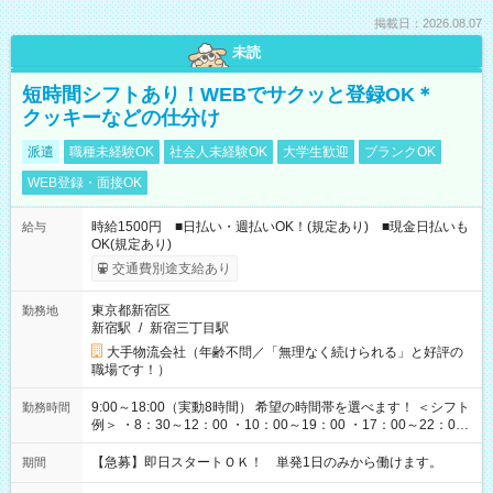
掲載日：2026.08.07
未読
短時間シフトあり！WEBでサクッと登録OK＊
クッキーなどの仕分け
派遣
職種未経験OK
社会人未経験OK
大学生歓迎
ブランクOK
WEB登録・面接OK
時給1500円 ■日払い・週払いOK！(規定あり) ■現金日払いも
給与
OK(規定あり)
交通費別途支給あり
東京都新宿区
勤務地
新宿駅
/
新宿三丁目駅
大手物流会社（年齢不問／「無理なく続けられる」と好評の
職場です！）
9:00～18:00（実動8時間） 希望の時間帯を選べます！ ＜シフト
勤務時間
例＞ ・8：30～12：00 ・10：00～19：00 ・17：00～22：00
・13：00～22：00 ・22：00～翌6：00 など
【急募】即日スタートＯＫ！ 単発1日のみから働けます。
期間