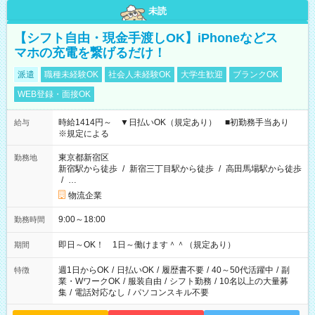
未読
【シフト自由・現金手渡しOK】iPhoneなどス
マホの充電を繋げるだけ！
派遣
職種未経験OK
社会人未経験OK
大学生歓迎
ブランクOK
WEB登録・面接OK
時給1414円～ ▼日払いOK（規定あり） ■初勤務手当あり
給与
※規定による
東京都新宿区
勤務地
新宿駅から徒歩
/
新宿三丁目駅から徒歩
/
高田馬場駅から徒歩
/
…
物流企業
9:00～18:00
勤務時間
即日～OK！ 1日～働けます＾＾（規定あり）
期間
週1日からOK
/
日払いOK
/
履歴書不要
/
40～50代活躍中
/
副
特徴
業・WワークOK
/
服装自由
/
シフト勤務
/
10名以上の大量募
集
/
電話対応なし
/
パソコンスキル不要