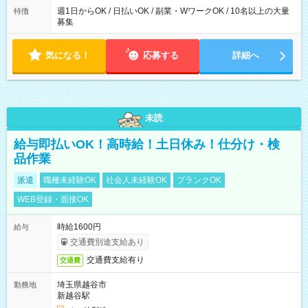
週1日からOK / 日払いOK / 副業・WワークOK / 10名以上の大量
特徴
募集
気になる！
応募する
詳細へ
未読
給与即払いOK！高時給！土日休み！仕分け・検
品作業
派遣
職種未経験OK
社会人未経験OK
ブランクOK
WEB登録・面接OK
時給1600円
給与
交通費別途支給あり
交通費支給有り
交通費
埼玉県越谷市
勤務地
新越谷駅