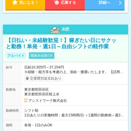
気になる！
応募する
詳細へ
未読
【日払い・未経験歓迎！】稼ぎたい日にサクッ
と勤務！単発・週1日～自由シフトの軽作業
アルバイト
職種未経験OK
日給10,305円～37,204円
給与
※経験・能力等を考慮の上、加給・優遇いたします。 【試用期
間】試用期間なし
交通費別途支給あり
東京都世田谷区
勤務地
東京都世田谷区桜上水
アシストワーク株式会社
シフト制
勤務時間
1日あたりの実働時間：最大15時間/日 ＜1週間の勤務例＞週3回
勤務 勤務：月・水・金 休み：火・木・土・日 好きな時にお仕事
可能です！ ※1日あたりの最大実働時間は日勤、夜勤共に勤務し
単発・1日のみOK
期間
た時間になります。