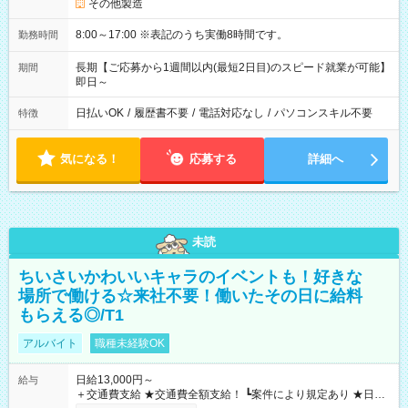
その他製造
8:00～17:00 ※表記のうち実働8時間です。
勤務時間
長期【ご応募から1週間以内(最短2日目)のスピード就業が可能】
期間
即日～
日払いOK
/
履歴書不要
/
電話対応なし
/
パソコンスキル不要
特徴
気になる！
応募する
詳細へ
未読
ちいさいかわいいキャラのイベントも！好きな
場所で働ける☆来社不要！働いたその日に給料
もらえる◎/T1
アルバイト
職種未経験OK
日給13,000円～
給与
＋交通費支給 ★交通費全額支給！ ┗案件により規定あり ★日払