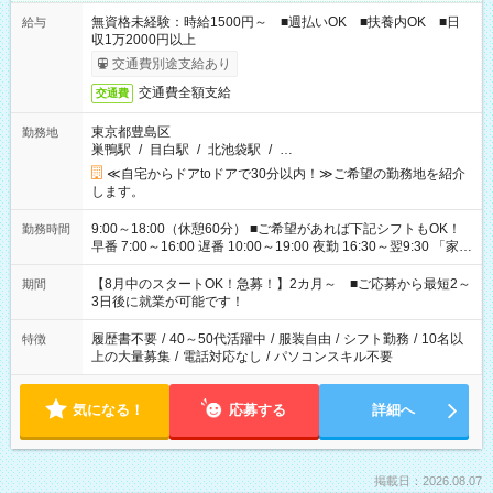
無資格未経験：時給1500円～ ■週払いOK ■扶養内OK ■日
給与
収1万2000円以上
交通費別途支給あり
交通費全額支給
交通費
東京都豊島区
勤務地
巣鴨駅
/
目白駅
/
北池袋駅
/
…
≪自宅からドアtoドアで30分以内！≫ご希望の勤務地を紹介
します。
9:00～18:00（休憩60分） ■ご希望があれば下記シフトもOK！
勤務時間
早番 7:00～16:00 遅番 10:00～19:00 夜勤 16:30～翌9:30 「家族
と休みを合わせたい」 「余裕を持って夕飯の準備がしたい」
「できれば残業はしたくない」 など、ご希望を教えてください
【8月中のスタートOK！急募！】2カ月～ ■ご応募から最短2～
期間
ね。 ※Wワーク希望の方へ 今ご覧のお仕事で希望する勤務時間
3日後に就業が可能です！
と、もう1つのお仕事の勤務時間。 合計で週40時間を超える場
合は応募できません。
履歴書不要
/
40～50代活躍中
/
服装自由
/
シフト勤務
/
10名以
特徴
上の大量募集
/
電話対応なし
/
パソコンスキル不要
気になる！
応募する
詳細へ
掲載日：2026.08.07