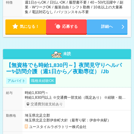
週1日からOK
/
日払いOK
/
履歴書不要
/
40～50代活躍中
/
副
特徴
業・WワークOK
/
服装自由
/
シフト勤務
/
10名以上の大量募
集
/
電話対応なし
/
パソコンスキル不要
気になる！
応募する
詳細へ
未読
【無資格でも時給1,830円～】夜間見守りヘルパ
ー✨訪問介護（週1日から／夜勤専従） /Jb
アルバイト
職種未経験OK
時給1,830円～
給与
時給1,830円以上 ※交通費一部支給（既定あり） ※経験・能力を
考慮して決定します 【収入例】 週1回勤務の場合：1,830円×8時
交通費別途支給あり
間×4回=5万8,560円 週3回勤務の場合：1,830円×8時間×12回
=17万5,680円 【試用期間】試用期間あり 試用期間の長さ：2ヶ
埼玉県北足立郡
勤務地
月 ※ 雇用形態と給与に、本採用時と異なる部分があります。 雇
埼玉県北足立郡伊奈町大針（最寄り駅：伊奈中央駅）
用形態：本採用時と同じです。 給与：時給 1,580円以上
ユースタイルラボラトリー株式会社