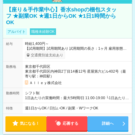
【座り＆手作業中心】香水shopの梱包スタッ
フ ★副業OK ★週1日からOK ★1日1時間から
OK
アルバイト
職種未経験OK
時給1,400円～
給与
【試用期間】試用期間あり 試用期間の長さ：1ヶ月 雇用形態、
給与は本採用時と同じです。
交通費別途支給あり
東京都千代田区
勤務地
東京都千代田区内神田2丁目14番12号 星屋第六ビル402号（最
寄り駅：神田駅）
Ａｌｌｅｙ株式会社
シフト制
勤務時間
1日あたりの実働時間：最大5時間/日 11:00-19:00 └1日あたりの
実働時間：1-5時間 └上記の時間帯内であれば、いつでも勤務可
能！ └平日・土曜日の中で、お好きな曜日でご勤務いただけま
週1日からOK / 日払いOK / 副業・WワークOK
特徴
す！ 【シフト例】 ・11:00～14:00 ・16:30～19:00 ・13:00～
18:00 などのように、自由な働き方が可能なお仕事です！
気になる！
応募する
詳細へ