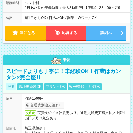
シフト制
勤務時間
1日あたりの実働時間：最大8時間/日 【夜勤】 22：00～翌9：
00 ※週1日～OK ／ 夜勤専従 ＊＊ 勤務時間例 ＊＊ ■22時か
ら翌7時 ■23時から翌8時 ■24時から翌9時 など ※上記の時間
週1日からOK / 日払いOK / 副業・WワークOK
特徴
内で8時間勤務（休憩1時間）ご利用者様により、時間は異なり
ます。 ※曜日固定（毎週同じ曜日での勤務となります）
気になる！
応募する
詳細へ
未読
スピードよりも丁寧に！未経験OK！作業はカン
タン×完全座り
派遣
職種未経験OK
ブランクOK
WEB登録・面接OK
時給1500円
給与
交通費別途支給あり
実費支給／当社規定あり。通勤交通費実費支払／上限4
交通費
万円／月※規定あり
埼玉県加須市
勤務地