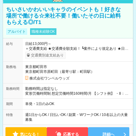
ちいさいかわいいキャラのイベントも！好きな
場所で働ける☆来社不要！働いたその日に給料
もらえる◎/T1
アルバイト
職種未経験OK
日給13,000円～
給与
＋交通費支給 ★交通費全額支給！ ┗案件により規定あり ★日払
いOK！（規定あり） ┗働いたその日に現金GET♪ お仕事後はコ
交通費別途支給あり
ンビニATMから 日払い分を引き落とせます！ 【試用期間】試
用期間なし
東京都町田市
勤務地
東京都町田市原町田（最寄り駅：町田駅）
株式会社ワンベルウッズ
勤務時間は指定なし
勤務時間
変形労働時間制 想定労働時間160時間/月 【シフト例】 ・8：00
～21：00
単発・1日のみOK
期間
週1日からOK / 日払いOK / 副業・WワークOK / 10名以上の大量
特徴
募集
気になる！
応募する
詳細へ