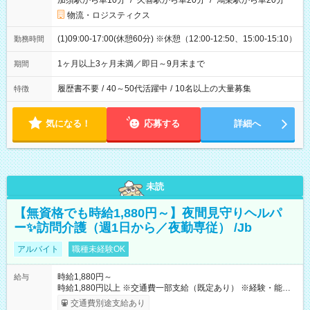
加須駅から車10分
/
久喜駅から車20分
/
鴻巣駅から車20分
物流・ロジスティクス
(1)09:00-17:00(休憩60分) ※休憩（12:00-12:50、15:00-15:10）
勤務時間
1ヶ月以上3ヶ月未満／即日～9月末まで
期間
履歴書不要
/
40～50代活躍中
/
10名以上の大量募集
特徴
気になる！
応募する
詳細へ
未読
【無資格でも時給1,880円～】夜間見守りヘルパ
ー✨訪問介護（週1日から／夜勤専従） /Jb
アルバイト
職種未経験OK
時給1,880円～
給与
時給1,880円以上 ※交通費一部支給（既定あり） ※経験・能力を
考慮して決定します 【収入例】 週1回勤務の場合：1,880円×8時
交通費別途支給あり