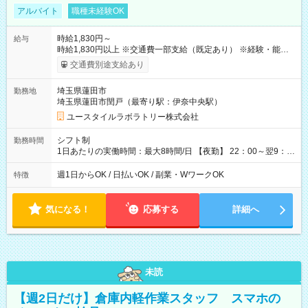
アルバイト
職種未経験OK
時給1,830円～
給与
時給1,830円以上 ※交通費一部支給（既定あり） ※経験・能力を
考慮して決定します 【収入例】 週1回勤務の場合：1,830円×8時
交通費別途支給あり
間×4回=5万8,560円 週3回勤務の場合：1,830円×8時間×12回
=17万5,680円 【試用期間】試用期間あり 試用期間の長さ：2ヶ
埼玉県蓮田市
勤務地
月 ※ 雇用形態と給与に、本採用時と異なる部分があります。 雇
埼玉県蓮田市閏戸（最寄り駅：伊奈中央駅）
用形態：本採用時と同じです。 給与：時給 1,580円以上
ユースタイルラボラトリー株式会社
シフト制
勤務時間
1日あたりの実働時間：最大8時間/日 【夜勤】 22：00～翌9：
00 ※週1日～OK ／ 夜勤専従 ＊＊ 勤務時間例 ＊＊ ■22時か
ら翌7時 ■23時から翌8時 ■24時から翌9時 など ※上記の時間
週1日からOK / 日払いOK / 副業・WワークOK
特徴
内で8時間勤務（休憩1時間）ご利用者様により、時間は異なり
ます。 ※曜日固定（毎週同じ曜日での勤務となります）
気になる！
応募する
詳細へ
未読
【週2日だけ】倉庫内軽作業スタッフ スマホの