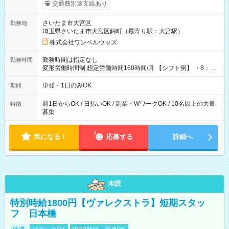
いOK！（規定あり） ┗働いたその日に現金GET♪ お仕事後はコ
交通費別途支給あり
ンビニATMから 日払い分を引き落とせます！ 【試用期間】試
用期間なし
さいたま市大宮区
勤務地
埼玉県さいたま市大宮区錦町（最寄り駅：大宮駅）
株式会社ワンベルウッズ
勤務時間は指定なし
勤務時間
変形労働時間制 想定労働時間160時間/月 【シフト例】 ・8：00
～21：00
単発・1日のみOK
期間
週1日からOK / 日払いOK / 副業・WワークOK / 10名以上の大量
特徴
募集
気になる！
応募する
詳細へ
未読
特別時給1800円【ヴァレクストラ】短期スタッ
フ 日本橋