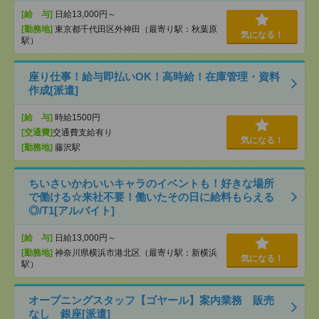
[給 与]
日給13,000円～
[勤務地]
東京都千代田区外神田（最寄り駅：秋葉原
気になる！
駅）
座り仕事！給与即払いOK！高時給！在庫管理・資料
作成[派遣]
[給 与]
時給1500円
[交通費]
交通費支給有り
気になる！
[勤務地]
藤沢駅
ちいさいかわいいキャラのイベントも！好きな場所
で働ける☆来社不要！働いたその日に給料もらえる
◎/T1[アルバイト]
[給 与]
日給13,000円～
[勤務地]
神奈川県横浜市港北区（最寄り駅：新横浜
気になる！
駅）
オープニングスタッフ【ゴヤール】案内業務 販売
なし 銀座[派遣]