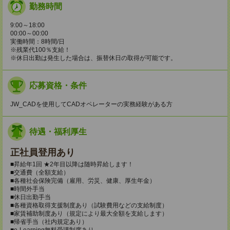
勤務時間
9:00～18:00
00:00～00:00
実働時間：8時間/日
※残業代100％支給！
※休日出勤は発生した場合は、振替休日の取得が可能です。
応募資格・条件
JW_CADを使用してCADオペレーターの実務経験がある方
待遇・福利厚生
正社員登用あり
■昇給年1回 ★2年目以降は随時昇給します！
■交通費（全額支給）
■各種社会保険完備（雇用、労災、健康、厚生年金）
■時間外手当
■休日出勤手当
■各種資格取得支援制度あり（試験費用などの支給制度）
■家賃補助制度あり（規定により最大全額を支給します）
■帰省手当（社内規定あり）
■e-Learning無料受講制度あり