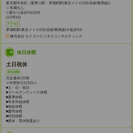
東京都中央区（最寄り駅：茅場町駅(東京メトロ日比谷線/東西線)）
◇ 転勤なし
◇ 駅から徒歩5分以内
(120816)
アクセス
茅場町駅(東京メトロ日比谷線/東西線)※徒歩5分
株式会社 セイコービジネスコンサルティング
休日休暇
土日祝休
休日休暇
完全週休2日制
≪年間休日125日≫
■土・日・祝日
■ゴールデンウィーク休暇
■夏季休暇
■年末年始休暇
■有給休暇
■慶弔休暇
■特別休暇
■産休・育休制度あり