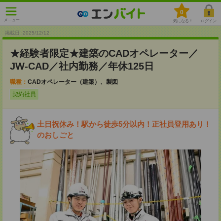
0
メニュー
気になる！
ログイン
掲載日 :2025
/
12
/
12
★経験者限定★建築のCADオペレーター／
JW-CAD／社内勤務／年休125日
職種：
CADオペレーター（建築）、製図
契約社員
土日祝休み！駅から徒歩5分以内！正社員登用あり！
のおしごと