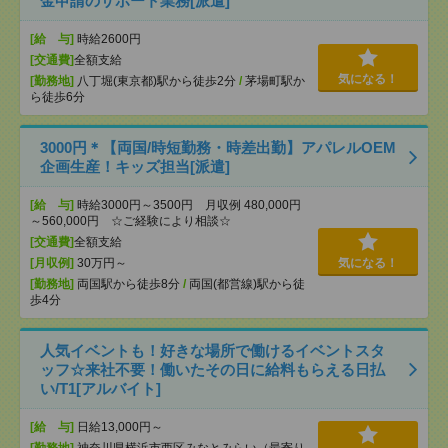
金申請のサポート業務[派遣]
[給 与]
時給2600円
[交通費]
全額支給
気になる！
[勤務地]
八丁堀(東京都)駅から徒歩2分
/
茅場町駅か
ら徒歩6分
3000円＊【両国/時短勤務・時差出勤】アパレルOEM
企画生産！キッズ担当[派遣]
[給 与]
時給3000円～3500円 月収例 480,000円
～560,000円 ☆ご経験により相談☆
[交通費]
全額支給
[月収例]
30万円～
気になる！
[勤務地]
両国駅から徒歩8分
/
両国(都営線)駅から徒
歩4分
人気イベントも！好きな場所で働けるイベントスタ
ッフ☆来社不要！働いたその日に給料もらえる日払
い/T1[アルバイト]
[給 与]
日給13,000円～
[勤務地]
神奈川県横浜市西区みなとみらい（最寄り