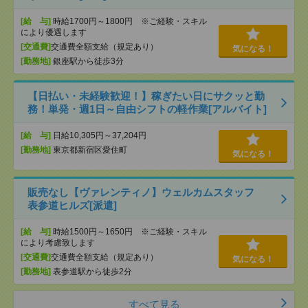
[給 与]
時給1700円～1800円 ※ご経験・スキル
により優遇します
[交通費]
交通費全額支給（規定あり）
気になる！
[勤務地]
銀座駅から徒歩3分
【日払い・未経験歓迎！】稼ぎたい日にサクッと勤
務！単発・週1日～自由シフトの軽作業[アルバイト]
[給 与]
日給10,305円～37,204円
[勤務地]
東京都新宿区愛住町
気になる！
販売なし【ヴァレンティノ】ウェルカムスタッフ
表参道ヒルズ[派遣]
[給 与]
時給1500円～1650円 ※ご経験・スキル
により考慮致します
[交通費]
交通費全額支給（規定あり）
気になる！
[勤務地]
表参道駅から徒歩2分
すべて見る