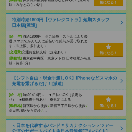
気になる！
駅：みなとみらい駅）
特別時給1800円【ヴァレクストラ】短期スタッフ
日本橋[派遣]
[給 与]
時給1800円 ※ご経験・スキルにより優
遇 スマホでかんたんに前払いで給与が受け取れま
す（※上限、条件あり）
[交通費]
交通費全額支給（規定あり）
気になる！
[勤務地]
東京都中央区 東京メトロ 日本橋駅から直
結（徒歩1分）
【シフト自由・現金手渡しOK】iPhoneなどスマホの
充電を繋げるだけ！[派遣]
[給 与]
時給1414円～ ▼日払いOK（規定あ
り） ■初勤務手当あり ※規定による
[勤務地]
新宿駅から徒歩
/
新宿三丁目駅から徒歩
/
気になる！
高田馬場駅から徒歩
/
…
＜日本を代表するバンド＊サカナクション＞ツアー
公演のサポートバイト＠日本武道館[アルバイト]