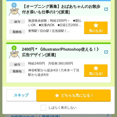
[給 与]
時給3000円 月収例 30万円 時給3000円×
【オープニング募集】おばあちゃんのお散歩
実働5h×週5日×4週 ※月収例を保証するものではあ
付き添いも仕事の1つ[派遣]
りません。※給与即受取りサービス利用可（利用条
件有）
無資格未経験：時給1500円～ ■週払
給与
[交通費]
1ヶ月3万円を上限として実費支給
気になる！
いOK ■扶養内OK ■日収1万2000円
[月収例]
30万円～
以上
巣鴨駅 / 目白駅 / 北池袋駅 / …
気になる!
勤務地
[勤務地]
新日本橋駅から徒歩3分
/
三越前駅から徒
歩1分
2400円＊《illustrator/Photoshop使える！》
完全在宅＊時給5000円！残業ほぼなし▼品川での治
広告デザイン[派遣]
験関連[派遣]
時給2400円 月収例 360,000円
給与
[給 与]
時給5000円 月収例 75万円 時給5000円×
実働7h×週5日×4週+残業10h ※月収例を保証するも
神谷町駅から徒歩4分 / 六本木一丁目
勤務地
気になる!
のではありません。※給与即受取りサービス利用可
駅から徒歩6分
（利用条件有）
[交通費]
1ヶ月3万円を上限として実費支給
気になる！
[月収例]
30万円～
スキップ
[勤務地]
品川駅から徒歩10分
/
泉岳寺駅から徒歩12
どちらも気になる！
分
/
高輪ゲートウェイ駅
しばらく表示しない
時給2600円＊ほぼ在宅！週3～4日＆16時迄OK！補助