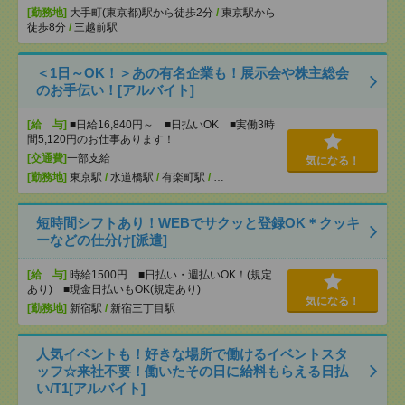
[勤務地]
大手町(東京都)駅から徒歩2分
/
東京駅から
徒歩8分
/
三越前駅
＜1日～OK！＞あの有名企業も！展示会や株主総会
のお手伝い！[アルバイト]
[給 与]
■日給16,840円～ ■日払いOK ■実働3時
間5,120円のお仕事あります！
[交通費]
一部支給
気になる！
[勤務地]
東京駅
/
水道橋駅
/
有楽町駅
/
…
短時間シフトあり！WEBでサクッと登録OK＊クッキ
ーなどの仕分け[派遣]
[給 与]
時給1500円 ■日払い・週払いOK！(規定
あり) ■現金日払いもOK(規定あり)
気になる！
[勤務地]
新宿駅
/
新宿三丁目駅
人気イベントも！好きな場所で働けるイベントスタ
ッフ☆来社不要！働いたその日に給料もらえる日払
い/T1[アルバイト]