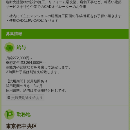
造耐火建築物の設計/施工、リフォーム増改築、店舗工事など、幅広い建築
サービスを行う企業でのCADオペレーターのお仕事
・社内にて主にマンションの建築施工図面の作成/修正をお手伝い頂きます
・使用CADはJW-CADになります
募集情報
給与
月給272,000円～
※想定年収3,264,000円～
※能力や経験などを考慮して決定します。
※時間外手当は別途支給致します。
【試用期間】試用期間あり
試用期間の長さ：3ヶ月
雇用形態、給与は本採用時と同じです。
交通費別途支給あり
勤務地
東京都中央区