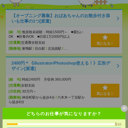
【オープニング募集】おばあちゃんのお散歩付き添
いも仕事の1つ[派遣]
[給 与]
無資格未経験：時給1500円～ ■週払い
OK ■扶養内OK ■日収1万2000円以上
[交通費]
交通費全額支給
気になる！
[勤務地]
巣鴨駅
/
目白駅
/
北池袋駅
/
…
2400円＊《illustrator/Photoshop使える！》広告デ
ザイン[派遣]
[給 与]
時給2400円 月収例 360,000円
[交通費]
全額支給
[月収例]
30万円～
気になる！
[勤務地]
神谷町駅から徒歩4分
/
六本木一丁目駅か
ら徒歩6分
×
どちらのお仕事が気になりますか？
【在宅勤務OK】時給3000円！10～16時＊残業ほぼな
し▼新日本橋で一般事務[派遣]
1
/10