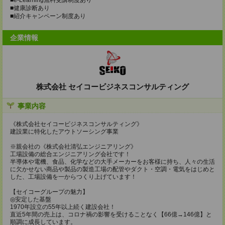
■健康診断あり
■紹介キャンペーン制度あり
企業情報
株式会社 セイコービジネスコンサルティング
事業内容
《株式会社セイコービジネスコンサルティング》
建設業に特化したアウトソーシング事業
※親会社の《株式会社清弘エンジニアリング》
工場設備の総合エンジニアリング会社です！
半導体や電機、食品、化学などの大手メーカーをお客様に持ち、人々の生活
に欠かせない商品や製品の製造工場の配管やダクト・空調・電気をはじめと
した、工場設備を一からつくり上げています！
【セイコーグループの魅力】
◎安定した基盤
1970年設立の55年以上続く建設会社！
直近5年間の売上は、コロナ禍の影響を受けることなく【66億→146億】と
順調に成長しています。