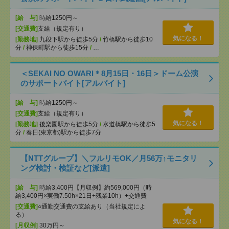
[給 与]
時給1250円～
[交通費]
支給（規定有り）
気になる！
[勤務地]
九段下駅から徒歩5分
/
竹橋駅から徒歩10
分
/
神保町駅から徒歩15分
/
…
＜SEKAI NO OWARI＊8月15日・16日＞ドーム公演
のサポートバイト[アルバイト]
[給 与]
時給1250円～
[交通費]
支給（規定有り）
気になる！
[勤務地]
後楽園駅から徒歩5分
/
水道橋駅から徒歩5
分
/
春日(東京都)駅から徒歩7分
【NTTグループ】＼フルリモOK／月56万↑モニタリ
ング検討・検証など[派遣]
[給 与]
時給3,400円【月収例】約569,000円（時
給3,400円×実働7.50h×21日+残業10h）+交通費
[交通費]
○通勤交通費の支給あり（当社規定によ
る）
気になる！
[月収例]
30万円～