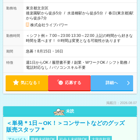
東京都文京区
勤務地
後楽園駅から徒歩5分
/
水道橋駅から徒歩5分
/
春日(東京都)駅
から徒歩7分
株式会社ライブパワー
＜シフト例＞ 7:00～23:00 13:30～22:00 上記の時間から好きな
勤務時間
時間を選べます！ ※時間は変更となる可能性があります
急募！8月15日・16日
期間
週1日からOK
/
履歴書不要
/
副業・WワークOK
/
シフト勤務
/
特徴
電話対応なし
/
パソコンスキル不要
気になる！
応募する
詳細へ
掲載日：2026.08.07
未読
＜単発＊1日～OK！＞コンサートなどのグッズ
販売スタッフ＊
アルバイト
職種未経験OK
社会人未経験OK
大学生歓迎