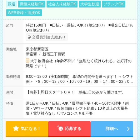
派遣
職種未経験OK
社会人未経験OK
大学生歓迎
ブランクOK
WEB登録・面接OK
時給1500円 ■日払い・週払いOK！(規定あり) ■現金日払いも
給与
OK(規定あり)
交通費別途支給あり
東京都新宿区
勤務地
新宿駅
/
新宿三丁目駅
大手物流会社（年齢不問／「無理なく続けられる」と好評の
職場です！）
9:00～18:00（実動8時間） 希望の時間帯を選べます！ ＜シフト
勤務時間
例＞ ・8：30～12：00 ・10：00～19：00 ・17：00～22：00
・13：00～22：00 ・22：00～翌6：00 など
【急募】即日スタートＯＫ！ 単発1日のみから働けます。
期間
週1日からOK
/
日払いOK
/
履歴書不要
/
40～50代活躍中
/
副
特徴
業・WワークOK
/
服装自由
/
シフト勤務
/
10名以上の大量募
集
/
電話対応なし
/
パソコンスキル不要
気になる！
応募する
詳細へ