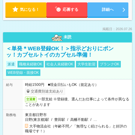
気になる！
応募する
詳細へ
掲載日：2026.07.26
未読
＜単発＊WEB登録OK！＞指示どおりにポン
ッ！カプセルトイのカプセル準備！
派遣
職種未経験OK
社会人未経験OK
大学生歓迎
ブランクOK
WEB登録・面接OK
時給1500円 ■現金日払いもOK（規定あり）
給与
交通費別途支給あり
一部支給 ※登録後、選んだお仕事によって条件が異なる
交通費
ことがあります
東京都日野市
勤務地
日野(東京都)駅
/
豊田駅
/
高幡不動駅
/
…
大手物流会社（年齢不問／「無理なく続けられる」と好評の
職場です！）