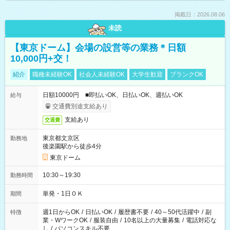
掲載日：2026.08.06
未読
【東京ドーム】会場の設営等の業務＊日額
10,000円+交！
紹介
職種未経験OK
社会人未経験OK
大学生歓迎
ブランクOK
日額10000円 ■即払いOK、日払いOK、週払いOK
給与
交通費別途支給あり
支給あり
交通費
東京都文京区
勤務地
後楽園駅から徒歩4分
東京ドーム
10:30～19:30
勤務時間
単発・1日ＯＫ
期間
週1日からOK
/
日払いOK
/
履歴書不要
/
40～50代活躍中
/
副
特徴
業・WワークOK
/
服装自由
/
10名以上の大量募集
/
電話対応な
し
/
パソコンスキル不要