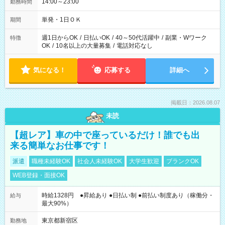
14:00～23:00
勤務時間
単発・1日ＯＫ
期間
週1日からOK
/
日払いOK
/
40～50代活躍中
/
副業・Wワーク
特徴
OK
/
10名以上の大量募集
/
電話対応なし
気になる！
応募する
詳細へ
掲載日：2026.08.07
未読
【超レア】車の中で座っているだけ！誰でも出
来る簡単なお仕事です！
派遣
職種未経験OK
社会人未経験OK
大学生歓迎
ブランクOK
WEB登録・面接OK
時給1328円 ●昇給あり ●日払い制 ●前払い制度あり（稼働分・
給与
最大90%）
東京都新宿区
勤務地