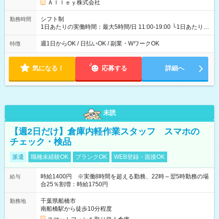
Ａｌｌｅｙ株式会社
シフト制
勤務時間
1日あたりの実働時間：最大5時間/日 11:00-19:00 └1日あたりの
実働時間：1-5時間 └上記の時間帯内であれば、いつでも勤務可
能！ └平日・土曜日の中で、お好きな曜日でご勤務いただけま
週1日からOK / 日払いOK / 副業・WワークOK
特徴
す！ 【シフト例】 ・11:00～14:00 ・16:30～19:00 ・13:00～
18:00 などのように、自由な働き方が可能なお仕事です！
気になる！
応募する
詳細へ
未読
【週2日だけ】倉庫内軽作業スタッフ スマホの
チェック・検品
派遣
職種未経験OK
ブランクOK
WEB登録・面接OK
時給1400円 ※実働8時間を超える勤務、22時～翌5時勤務の場
給与
合25％割増：時給1750円
千葉県船橋市
勤務地
南船橋駅から徒歩10分程度