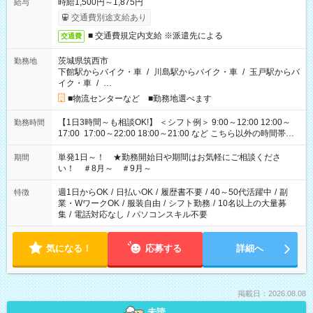
時給1,500円～1,875円
給与
交通費別途支給あり
■ 交通費規定内支給 ※派遣先による
交通費
茨城県筑西市
勤務地
下館駅からバイク・車
/
川島駅からバイク・車
/
玉戸駅からバ
イク・車
/
…
■物流センターなど ■勤務地選べます
【1日3時間～も相談OK!】 ＜シフト例＞ 9:00～12:00 12:00～
勤務時間
17:00 17:00～22:00 18:00～21:00 など こちら以外の時間帯も
お気軽にご相談ください！
単発1日～！ ★勤務開始日や期間はお気軽にご相談くださ
期間
い！ ＃8月～ ＃9月～
週1日からOK
/
日払いOK
/
履歴書不要
/
40～50代活躍中
/
副
特徴
業・WワークOK
/
服装自由
/
シフト勤務
/
10名以上の大量募
集
/
電話対応なし
/
パソコンスキル不要
気になる！
応募する
詳細へ
掲載日：2026.08.08
未読