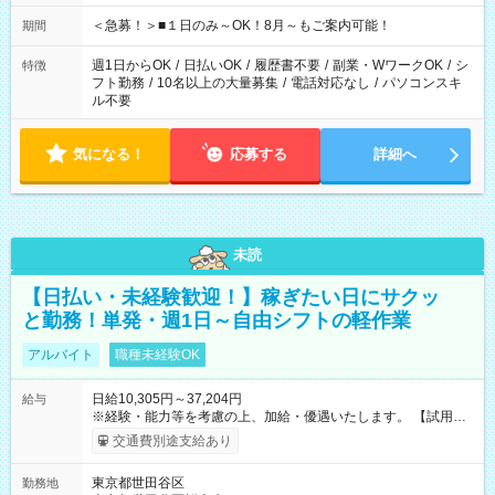
etc ★最短で3時間で5,120円のお仕事から 15時間で2万円近く稼
げるお仕事も！ ご希望のお時間に合わせてご紹介！ ※シフトは
＜急募！＞■１日のみ～OK！8月～もご案内可能！
期間
現場によって異なります。 ※勿論、休憩時間はあるのでご安心
ください！
週1日からOK
/
日払いOK
/
履歴書不要
/
副業・WワークOK
/
シ
特徴
フト勤務
/
10名以上の大量募集
/
電話対応なし
/
パソコンスキ
ル不要
気になる！
応募する
詳細へ
未読
【日払い・未経験歓迎！】稼ぎたい日にサクッ
と勤務！単発・週1日～自由シフトの軽作業
アルバイト
職種未経験OK
日給10,305円～37,204円
給与
※経験・能力等を考慮の上、加給・優遇いたします。 【試用期
間】試用期間なし
交通費別途支給あり
東京都世田谷区
勤務地