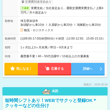
交通費別途支給あり
実費支給／当社規定あり。通勤交通費実費支払／上限4
交通費
万円／月※規定あり
埼玉県加須市
勤務地
加須駅から車10分
/
久喜駅から車20分
/
鴻巣駅から車20分
物流・ロジスティクス
(1)09:00-17:00(休憩60分) ※休憩（12:00-12:50、15:00-15:10）
勤務時間
1ヶ月以上3ヶ月未満／即日～9月末まで
期間
履歴書不要
/
40～50代活躍中
/
10名以上の大量募集
特徴
気になる！
応募する
詳細へ
掲載日：2026.08.09
未読
短時間シフトあり！WEBでサクッと登録OK＊
クッキーなどの仕分け