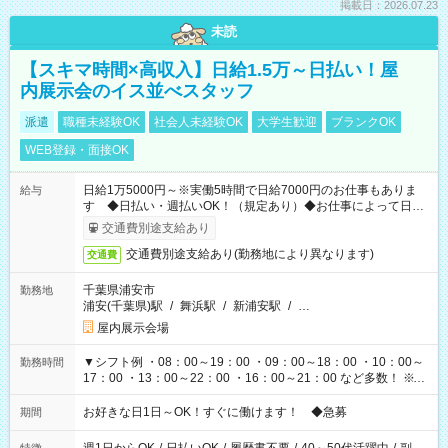
掲載日：2026.07.23
未読
【スキマ時間×高収入】日給1.5万～日払い！屋
内展示会のイス並べスタッフ
派遣
職種未経験OK
社会人未経験OK
大学生歓迎
ブランクOK
WEB登録・面接OK
日給1万5000円～※実働5時間で日給7000円のお仕事もありま
給与
す ◆日払い・週払いOK！（規定あり）◆お仕事によって日給
も異なります
交通費別途支給あり
交通費別途支給あり(勤務地により異なります)
交通費
千葉県浦安市
勤務地
浦安(千葉県)駅
/
舞浜駅
/
新浦安駅
/
…
屋内展示会場
▼シフト例 ・08：00～19：00 ・09：00～18：00 ・10：00～
勤務時間
17：00 ・13：00～22：00 ・16：00～21：00 など多数！ ※お
仕事により勤務時間が異なります
お好きな日1日～OK！すぐに働けます！ ◆急募
期間