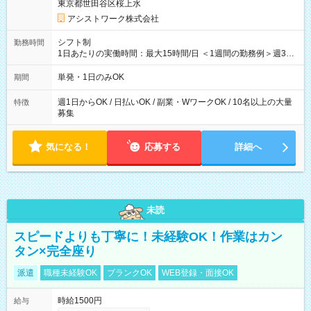
東京都世田谷区桜上水
アシストワーク株式会社
シフト制
勤務時間
1日あたりの実働時間：最大15時間/日 ＜1週間の勤務例＞週3回
勤務 勤務：月・水・金 休み：火・木・土・日 好きな時にお仕事
可能です！ ※1日あたりの最大実働時間は日勤、夜勤共に勤務し
単発・1日のみOK
期間
た時間になります。
週1日からOK / 日払いOK / 副業・WワークOK / 10名以上の大量
特徴
募集
気になる！
応募する
詳細へ
未読
スピードよりも丁寧に！未経験OK！作業はカン
タン×完全座り
派遣
職種未経験OK
ブランクOK
WEB登録・面接OK
時給1500円
給与