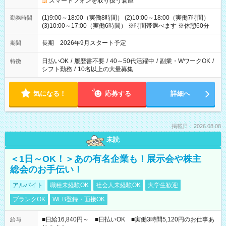
スマートフォンを取り扱う倉庫
(1)9:00～18:00（実働8時間） (2)10:00～18:00（実働7時間）
勤務時間
(3)10:00～17:00（実働6時間） ※時間帯選べます ※休憩60分
長期 2026年9月スタート予定
期間
日払いOK
/
履歴書不要
/
40～50代活躍中
/
副業・WワークOK
/
特徴
シフト勤務
/
10名以上の大量募集
気になる！
応募する
詳細へ
掲載日：2026.08.08
未読
＜1日～OK！＞あの有名企業も！展示会や株主
総会のお手伝い！
アルバイト
職種未経験OK
社会人未経験OK
大学生歓迎
ブランクOK
WEB登録・面接OK
■日給16,840円～ ■日払いOK ■実働3時間5,120円のお仕事あ
給与