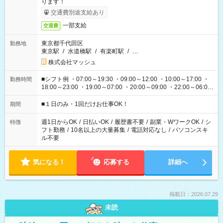
ります！
交通費別途支給あり
一部支給
交通費
東京都千代田区
勤務地
東京駅
/
水道橋駅
/
有楽町駅
/
…
株式会社マッシュ
■シフト例 ・07:00～19:30 ・09:00～12:00 ・10:00～17:00 ・
勤務時間
18:00～23:00 ・19:00～07:00 ・20:00～09:00 ・22:00～06:00
etc ★最短で3時間で5,120円のお仕事から 15時間で2万円近く稼
げるお仕事も！ ご希望のお時間に合わせてご紹介！ ※シフトは
■１日のみ・1回だけお仕事OK！
期間
現場によって異なります。 ※勿論、休憩時間はあるのでご安心
ください！
週1日からOK
/
日払いOK
/
履歴書不要
/
副業・WワークOK
/
シ
特徴
フト勤務
/
10名以上の大量募集
/
電話対応なし
/
パソコンスキ
ル不要
気になる！
応募する
詳細へ
掲載日：2026.07.29
未読