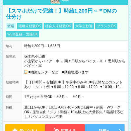
【スマホだけで完結！】時給1,200円～＊DMの
仕分け
派遣
職種未経験OK
社会人未経験OK
大学生歓迎
ブランクOK
WEB登録・面接OK
時給1,200円～1,625円
給与
栃木県小山市
勤務地
小山駅からバイク・車
/
間々田駅からバイク・車
/
思川駅から
バイク・車
■物流センターなど ■勤務地選べます
【1日3時間～も相談OK!】午前中のみや18時以降などのシフト
勤務時間
あり！ シフト例 ▼9:00～12:00 ▼9:00～17:00 ▼10:00～19:00
▼18:00～21:00
1日だけの単発OK！＃8月～ ＃9月～
期間
週1日からOK
/
日払いOK
/
40～50代活躍中
/
副業・Wワーク
特徴
OK
/
服装自由
/
シフト勤務
/
10名以上の大量募集
/
電話対応な
し
/
パソコンスキル不要
気になる！
応募する
詳細へ