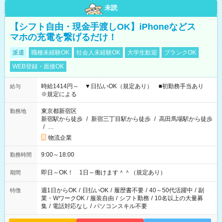
未読
【シフト自由・現金手渡しOK】iPhoneなどス
マホの充電を繋げるだけ！
派遣
職種未経験OK
社会人未経験OK
大学生歓迎
ブランクOK
WEB登録・面接OK
時給1414円～ ▼日払いOK（規定あり） ■初勤務手当あり
給与
※規定による
東京都新宿区
勤務地
新宿駅から徒歩
/
新宿三丁目駅から徒歩
/
高田馬場駅から徒歩
/
…
物流企業
9:00～18:00
勤務時間
即日～OK！ 1日～働けます＾＾（規定あり）
期間
週1日からOK
/
日払いOK
/
履歴書不要
/
40～50代活躍中
/
副
特徴
業・WワークOK
/
服装自由
/
シフト勤務
/
10名以上の大量募
集
/
電話対応なし
/
パソコンスキル不要