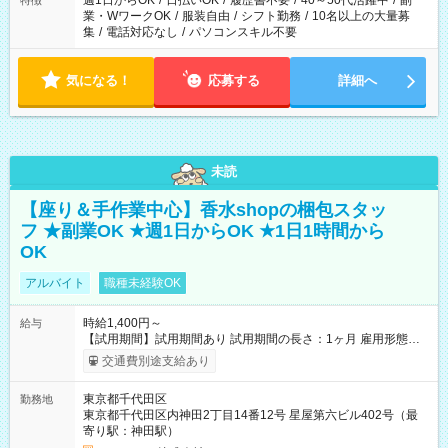
週1日からOK
/
日払いOK
/
履歴書不要
/
40～50代活躍中
/
副
特徴
業・WワークOK
/
服装自由
/
シフト勤務
/
10名以上の大量募
集
/
電話対応なし
/
パソコンスキル不要
気になる！
応募する
詳細へ
未読
【座り＆手作業中心】香水shopの梱包スタッ
フ ★副業OK ★週1日からOK ★1日1時間から
OK
アルバイト
職種未経験OK
時給1,400円～
給与
【試用期間】試用期間あり 試用期間の長さ：1ヶ月 雇用形態、
給与は本採用時と同じです。
交通費別途支給あり
東京都千代田区
勤務地
東京都千代田区内神田2丁目14番12号 星屋第六ビル402号（最
寄り駅：神田駅）