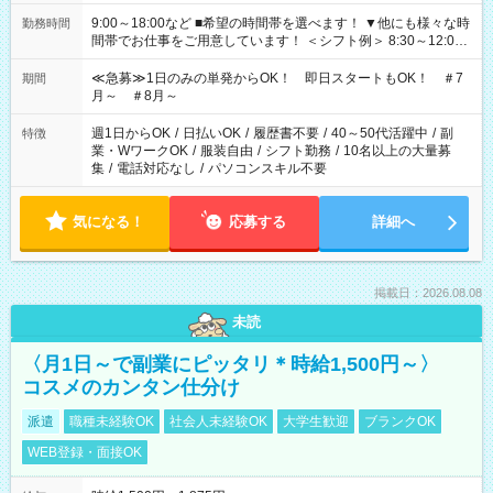
9:00～18:00など ■希望の時間帯を選べます！ ▼他にも様々な時
勤務時間
間帯でお仕事をご用意しています！ ＜シフト例＞ 8:30～12:00
17:00～22:00 13:00～22:00 22:00～翌6:00 など
≪急募≫1日のみの単発からOK！ 即日スタートもOK！ ＃7
期間
月～ ＃8月～
週1日からOK
/
日払いOK
/
履歴書不要
/
40～50代活躍中
/
副
特徴
業・WワークOK
/
服装自由
/
シフト勤務
/
10名以上の大量募
集
/
電話対応なし
/
パソコンスキル不要
気になる！
応募する
詳細へ
掲載日：2026.08.08
未読
〈月1日～で副業にピッタリ＊時給1,500円～〉
コスメのカンタン仕分け
派遣
職種未経験OK
社会人未経験OK
大学生歓迎
ブランクOK
WEB登録・面接OK