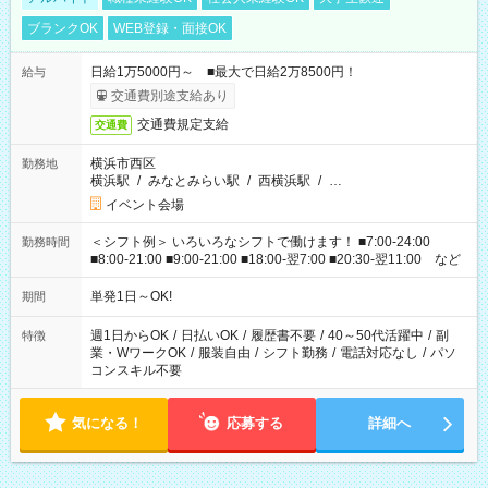
ブランクOK
WEB登録・面接OK
日給1万5000円～ ■最大で日給2万8500円！
給与
交通費別途支給あり
交通費規定支給
交通費
横浜市西区
勤務地
横浜駅
/
みなとみらい駅
/
西横浜駅
/
…
イベント会場
＜シフト例＞ いろいろなシフトで働けます！ ■7:00-24:00
勤務時間
■8:00-21:00 ■9:00-21:00 ■18:00-翌7:00 ■20:30-翌11:00 など
単発1日～OK!
期間
週1日からOK
/
日払いOK
/
履歴書不要
/
40～50代活躍中
/
副
特徴
業・WワークOK
/
服装自由
/
シフト勤務
/
電話対応なし
/
パソ
コンスキル不要
気になる！
応募する
詳細へ