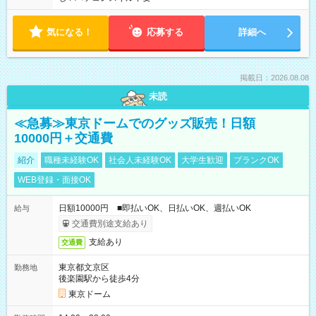
気になる！
応募する
詳細へ
掲載日：2026.08.08
未読
≪急募≫東京ドームでのグッズ販売！日額
10000円＋交通費
紹介
職種未経験OK
社会人未経験OK
大学生歓迎
ブランクOK
WEB登録・面接OK
日額10000円 ■即払いOK、日払いOK、週払いOK
給与
交通費別途支給あり
支給あり
交通費
東京都文京区
勤務地
後楽園駅から徒歩4分
東京ドーム