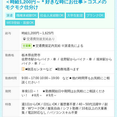
＜時給1,200円～＊好きな時にお仕事＞コスメの
モクモク仕分け
派遣
職種未経験OK
社会人未経験OK
大学生歓迎
ブランクOK
WEB登録・面接OK
時給1,200円～1,625円
給与
交通費別途支給あり
■ 交通費規定内支給 ※派遣先による
交通費
栃木県佐野市
勤務地
佐野市駅からバイク・車
/
佐野駅からバイク・車
/
堀米駅から
バイク・車
/
…
■物流センターなど ■勤務地選べます
9:00～17:00 10:00～19:00 など ■ 他の時間帯もお気軽にご相
勤務時間
談ください！
単発1日～！ ★勤務開始日や期間はお気軽にご相談くださ
期間
い！ ＃8月～ ＃9月～
週1日からOK
/
日払いOK
/
履歴書不要
/
40～50代活躍中
/
副
特徴
業・WワークOK
/
服装自由
/
シフト勤務
/
10名以上の大量募
集
/
電話対応なし
/
パソコンスキル不要