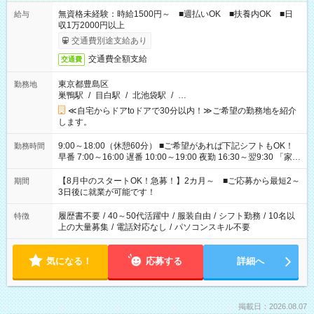
無資格未経験：時給1500円～ ■週払いOK ■扶養内OK ■日
給与
収1万2000円以上
交通費別途支給あり
交通費全額支給
交通費
東京都豊島区
勤務地
巣鴨駅
/
目白駅
/
北池袋駅
/
…
≪自宅からドアtoドアで30分以内！≫ご希望の勤務地を紹介
します。
9:00～18:00（休憩60分） ■ご希望があれば下記シフトもOK！
勤務時間
早番 7:00～16:00 遅番 10:00～19:00 夜勤 16:30～翌9:30 「家族
と休みを合わせたい」 「余裕を持って夕飯の準備がしたい」
「できれば残業はしたくない」 など、ご希望を教えてください
【8月中のスタートOK！急募！】2カ月～ ■ご応募から最短2～
期間
ね。 ※Wワーク希望の方へ 今ご覧のお仕事で希望する勤務時間
3日後に就業が可能です！
と、もう1つのお仕事の勤務時間。 合計で週40時間を超える場
合は応募できません。
履歴書不要
/
40～50代活躍中
/
服装自由
/
シフト勤務
/
10名以
特徴
上の大量募集
/
電話対応なし
/
パソコンスキル不要
気になる！
応募する
詳細へ
掲載日：2026.08.07