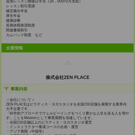
追加レッスン開催日手当（28，000円/月支給）
レッスン割引受講
確定拠出年金
厚生年金
健康診断
長期休暇推奨制度
関連書籍割引
カムバック制度 など
企業情報
株式会社ZEN PLACE
事業内容
＜会社について＞
ZEN PLACEはピラティス・ヨガスタジオを全国150店舗を展開する業界内
大手企業です。
「科学的アプローチでウェルビーイングをつくり豊かな人生を送る人を増や
す」ことをMissionとして事業展開を加速しています。
・全国150店舗以上のピラティス・ヨガスタジオ運営
・インストラクター養成コースの企画・運営
・アジア展開（中国等）