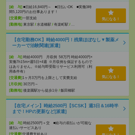
[給 与]
■日給16,840円～ ■日払いOK ■実働3時
間5,120円のお仕事あります！
[交通費]
一部支給
気になる！
[勤務地]
東京駅
/
水道橋駅
/
有楽町駅
/
…
【在宅勤務OK】時給4000円！残業ほぼなし▼製薬メ
ーカーで治験関連[派遣]
[給 与]
時給4000円 月収例 58万円 時給4000円×
実働7h15m×週5日×4週 ※月収例を保証するもので
はありません。※給与即受取りサービス利用可（利
用条件有）
気になる！
[交通費]
1ヶ月3万円を上限として実費支給
[月収例]
30万円～
[勤務地]
後楽園駅から徒歩1分
/
飯田橋駅
【在宅メイン】時給2500円【SCSK】週3日＆16時半
まで！HPの更新など[派遣]
[給 与]
時給2500円＋交 ■給与の前払いが可能な
速払いサービスあり
[交通費]
交通費支給あり
気になる！