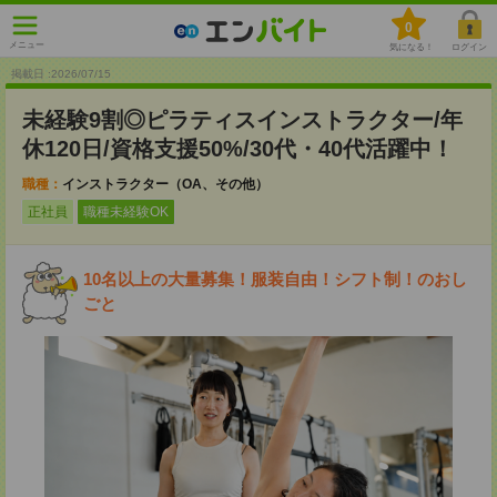
0
メニュー
気になる！
ログイン
掲載日 :2026
/
07
/
15
未経験9割◎ピラティスインストラクター/年
休120日/資格支援50%/30代・40代活躍中！
職種：
インストラクター（OA、その他）
正社員
職種未経験OK
10名以上の大量募集！服装自由！シフト制！のおし
ごと