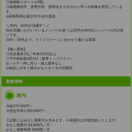
◎未経験スタートが9割。
◎基礎解剖学、姿勢分析、指導法までゼロから学べる研修を用意していま
す。
◎資格取得は最大50％会社負担。
＼30代・40代が活躍中！／
現在活躍いただいているメンバーの多くは30代や40代のメンバーの方が多
いです。
20代～50代まで、ライフステージに合わせて働ける環境
【働く環境】
◎完全週休2日／年休120日以上
◎平均有給取得53日（業界トップクラス）
◎ノルマ・押し売り・個人競争なし
◎相談しやすく穏やかなスタジオの雰囲気
募集情報
給与
月給275,000円～
※想定年収3,300,000円～
上記額にはみなし残業代を含みます。※超過分は全額支給いたします。
みなし残業代 48,900円／月
みなし残業時間 30時間／月