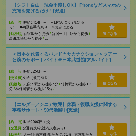
【シフト自由・現金手渡しOK】iPhoneなどスマホの
充電を繋げるだけ！[派遣]
[給 与]
時給1414円～ ▼日払いOK（規定あ
り） ■初勤務手当あり ※規定による
[勤務地]
新宿駅から徒歩
/
新宿三丁目駅から徒歩
/
気になる！
高田馬場駅から徒歩
/
…
＜日本を代表するバンド＊サカナクション＞ツアー
公演のサポートバイト＠日本武道館[アルバイト]
[給 与]
時給1250円～
[交通費]
支給（規定有り）
気になる！
[勤務地]
九段下駅から徒歩5分
/
竹橋駅から徒歩10
分
/
神保町駅から徒歩15分
/
…
【エルダー／シニア歓迎】休職・復職支援に関する
事務サポート＊50代活躍中[派遣]
[給 与]
時給2000円＋交
[交通費]
交通費支給(社内規定あり)
気になる！
[勤務地]
大手町(東京都)駅から徒歩1分
/
東京駅から