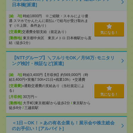
日本橋[派遣]
[給 与]
時給1800円 ※ご経験・スキルにより優
遇 スマホでかんたんに前払いで給与が受け取れま
す（※上限、条件あり）
[交通費]
交通費全額支給（規定あり）
気になる！
[勤務地]
東京都中央区 東京メトロ 日本橋駅から直
結（徒歩1分）
【NTTグループ】＼フルリモOK／月56万↑モニタリ
ング検討・検証など[派遣]
[給 与]
時給3,400円【月収例】約569,000円（時
給3,400円×実働7.50h×21日+残業10h）+交通費
[交通費]
○通勤交通費の支給あり（当社規定によ
る）
気になる！
[月収例]
30万円～
[勤務地]
大手町(東京都)駅から徒歩2分
/
東京駅から
徒歩8分
/
三越前駅
＜1日～OK！＞あの有名企業も！展示会や株主総会
のお手伝い！[アルバイト]