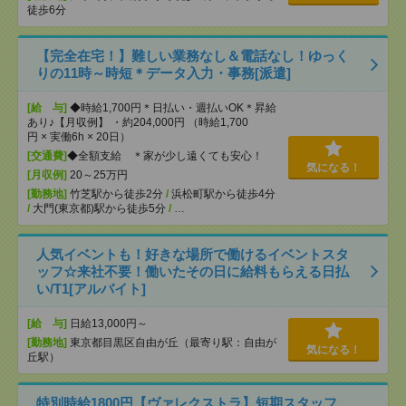
徒歩6分
【完全在宅！】難しい業務なし＆電話なし！ゆっく
りの11時～時短＊データ入力・事務[派遣]
[給 与]
◆時給1,700円＊日払い・週払いOK＊昇給
あり♪【月収例】 ・約204,000円 （時給1,700
円 × 実働6h × 20日）
[交通費]
◆全額支給 ＊家が少し遠くても安心！
気になる！
[月収例]
20～25万円
[勤務地]
竹芝駅から徒歩2分
/
浜松町駅から徒歩4分
/
大門(東京都)駅から徒歩5分
/
…
人気イベントも！好きな場所で働けるイベントスタ
ッフ☆来社不要！働いたその日に給料もらえる日払
い/T1[アルバイト]
[給 与]
日給13,000円～
[勤務地]
東京都目黒区自由が丘（最寄り駅：自由が
気になる！
丘駅）
特別時給1800円【ヴァレクストラ】短期スタッフ