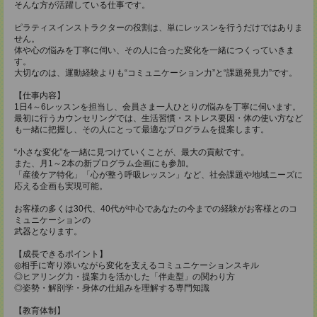
そんな方が活躍している仕事です。
ピラティスインストラクターの役割は、単にレッスンを行うだけではありま
せん。
体や心の悩みを丁寧に伺い、その人に合った変化を一緒につくっていきま
す。
大切なのは、運動経験よりも“コミュニケーション力”と“課題発見力”です。
【仕事内容】
1日4～6レッスンを担当し、会員さま一人ひとりの悩みを丁寧に伺います。
最初に行うカウンセリングでは、生活習慣・ストレス要因・体の使い方など
も一緒に把握し、その人にとって最適なプログラムを提案します。
“小さな変化”を一緒に見つけていくことが、最大の貢献です。
また、月1～2本の新プログラム企画にも参加。
「産後ケア特化」「心が整う呼吸レッスン」など、社会課題や地域ニーズに
応える企画も実現可能。
お客様の多くは30代、40代が中心であなたの今までの経験がお客様とのコ
ミュニケーションの
武器となります。
【成長できるポイント】
◎相手に寄り添いながら変化を支えるコミュニケーションスキル
◎ヒアリング力・提案力を活かした「伴走型」の関わり方
◎姿勢・解剖学・身体の仕組みを理解する専門知識
【教育体制】