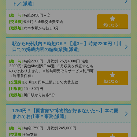
ト／[派遣]
[給 与]
時給2450円＋交
[交通費]
出社時の通勤交通費支給
気になる！
[勤務地]
六本木駅から徒歩3分
駅から5分以内＊時短OK＊【週3～】時給2200円！川
口での掲載内容の編集業務[派遣]
[給 与]
時給2200円 月収例 26万4000円 時給
2200円×実働6h×週5日×4週 ※月収例を保証するも
のではありません。※給与即受取りサービス利用可
（利用条件有）
気になる！
[交通費]
1ヶ月3万円を上限として実費支給
[月収例]
25～30万円
[勤務地]
川口駅から徒歩5分
1750円＊【図書館や博物館が好きなかたへ】本に囲
まれてお仕事＊事務[派遣]
[給 与]
時給1750円 月収例 245,000円
[交通費]
全額支給