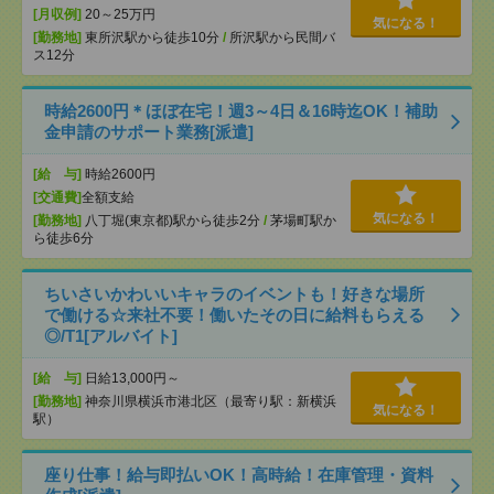
[月収例]
20～25万円
気になる！
[勤務地]
東所沢駅から徒歩10分
/
所沢駅から民間バ
ス12分
時給2600円＊ほぼ在宅！週3～4日＆16時迄OK！補助
金申請のサポート業務[派遣]
[給 与]
時給2600円
[交通費]
全額支給
気になる！
[勤務地]
八丁堀(東京都)駅から徒歩2分
/
茅場町駅か
ら徒歩6分
ちいさいかわいいキャラのイベントも！好きな場所
で働ける☆来社不要！働いたその日に給料もらえる
◎/T1[アルバイト]
[給 与]
日給13,000円～
[勤務地]
神奈川県横浜市港北区（最寄り駅：新横浜
気になる！
駅）
座り仕事！給与即払いOK！高時給！在庫管理・資料