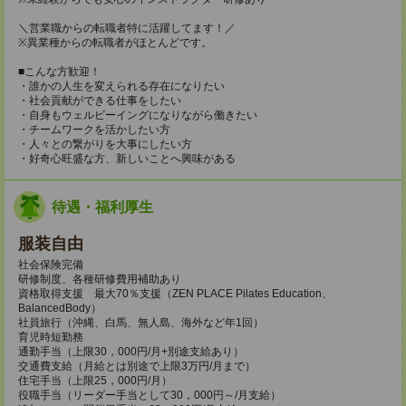
＼営業職からの転職者特に活躍してます！／
※異業種からの転職者がほとんどです。
■こんな方歓迎！
・誰かの人生を変えられる存在になりたい
・社会貢献ができる仕事をしたい
・自身もウェルビーイングになりながら働きたい
・チームワークを活かしたい方
・人々との繋がりを大事にしたい方
・好奇心旺盛な方、新しいことへ興味がある
待遇・福利厚生
服装自由
社会保険完備
研修制度、各種研修費用補助あり
資格取得支援 最大70％支援（ZEN PLACE Pilates Education、
BalancedBody）
社員旅行（沖縄、白馬、無人島、海外など年1回）
育児時短勤務
通勤手当（上限30，000円/月+別途支給あり）
交通費支給（月給とは別途で上限3万円/月まで）
住宅手当（上限25，000円/月）
役職手当（リーダー手当として30，000円～/月支給）