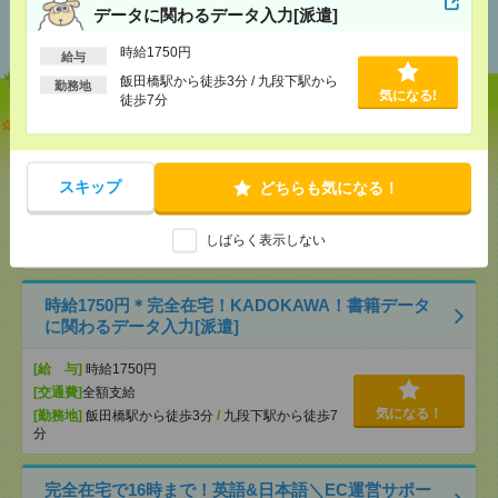
あなたの閲覧履歴からの
データに関わるデータ入力[派遣]
おすすめ
時給1750円
給与
飯田橋駅から徒歩3分 / 九段下駅から
勤務地
気になる!
徒歩7分
【オープニング募集】おばあちゃんのお散歩付き添
いも仕事の1つ[派遣]
[給 与]
無資格未経験：時給1500円～ ■週払い
スキップ
どちらも気になる！
OK ■扶養内OK ■日収1万2000円以上
[交通費]
交通費全額支給
気になる！
しばらく表示しない
[勤務地]
巣鴨駅
/
目白駅
/
北池袋駅
/
…
時給1750円＊完全在宅！KADOKAWA！書籍データ
に関わるデータ入力[派遣]
[給 与]
時給1750円
[交通費]
全額支給
気になる！
[勤務地]
飯田橋駅から徒歩3分
/
九段下駅から徒歩7
分
完全在宅で16時まで！英語&日本語＼EC運営サポー