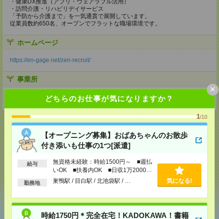
・健康DX推進（アプリ・ウェアラブル活用）
・訪問介護・リハビリデイサービス
「予防から介護まで」を一気通貫で展開しています。
従業員数約650名、オープンでフラットな職場環境です。
ホームページ
https://en-gage.net/zen-recruit/
事業所
×
東京都渋谷区広尾３丁目１２－３６ ワイマッツ広尾ビル４階
どちらのお仕事が気になりますか？
1
/10
【オープニング募集】おばあちゃんのお散歩
付き添いも仕事の1つ[派遣]
応募ページへ
無資格未経験：時給1500円～ ■週払
給与
いOK ■扶養内OK ■日収1万2000円
以上
巣鴨駅 / 目白駅 / 北池袋駅 / …
気になる!
気になる！
勤務地
時給1750円＊完全在宅！KADOKAWA！書籍