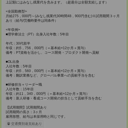
上記額にはみなし残業代を含みます。（超過分は全額支給します）
<全国勤務型>
月給275，000円～(みなし残業代30時間48，900円含む)※試用期間３ヶ月
あり（給与/労働時要件は同条件）
<年収例>
■理学療法士（PT）出身入社年数：5年目
年代：30代前半
年収：約5，756，000円（＝基本給×12か月＋賞与）
備考：PT資格を活かし、コース開発・プロダクト開発へ貢献
■OL出身
入社年数：5年目
年収：約5，560，000円（＝基本給×12か月＋賞与）
備考：翻訳業務など、グローバル事業への貢献手当を含む
■研修担当＋リーダー職
入社年数：15年目
年収：約11，340，000円（＝基本給×12か月＋賞与）
備考：新人研修・養成コース開発の担当として貢献手当を含む
【試用期間】試用期間あり
試用期間の長さ：3ヶ月
雇用形態、給与は本採用時と同じです。
交通費別途支給あり