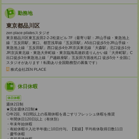
勤務地
東京都品川区
zen place pilatesスタジオ
東京都品川区東五反田2-2-2松楽ビル 7F（最寄り駅：JR山手線・東急池上
線「五反田駅」東口、都営浅草線「五反田駅」A5出口徒歩5分JR山手線・
東急池上線「五反田駅」西口徒歩4分JR京浜東北線「大森駅」北口徒歩1分
JR京浜東北線・東急大井町線・東京臨海高速鉄道りんかい線「大井町駅」C
出口徒歩3分東急池上線「戸越銀座駅」五反田方面改札口 徒歩5分＊全国に
スタジオがあります！転勤あり全国勤務型の募集です）
株式会社ZEN PLACE
休日休暇
休日休暇
週休2日制
★完全週休2日制★
◎年2回、9日間以上の長期休暇を過ごすリフレッシュ休暇を推奨
・年間休日120日以上（有休別）
・年末年始休暇
・有給休暇※入社半年後に10日付与。【実績】平均有休取得日数11日
・慶弔休暇
・産前産後休暇