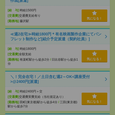
作成[派遣]
[給 与]
時給1500円
[交通費]
交通費支給有り
気になる！
[勤務地]
藤沢駅
≪週2在宅≫時給1800円＊有名映画製作企業にてパン
フレット制作など[紹介予定派遣（契約社員）]
[給 与]
時給1800円
[交通費]
全額支給
気になる！
[勤務地]
有楽町駅から徒歩2分
/
日比谷駅から徒歩1
分
＼！完全在宅！／土日含む週2～OK<講座受付
>@2400円[派遣]
[給 与]
時給2400円＋交
[交通費]
交通費実費支給（当社規定あり）
気になる！
[勤務地]
田町(東京都)駅から徒歩4分
/
三田(東京都)
駅から徒歩7分