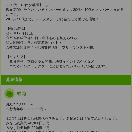
＼30代・40代が活躍中！／
現在活躍いただいているメンバーの多くは30代や40代のメンバーの方が多
いです。
20代～50代まで、ライフステージに合わせて働ける環境！
【働く環境】
◎年休120日以上
◎平均有給取得53日（身体も心も整えられる）
◎人間関係の良さが定着理由の1つ
◎将来は教育担当・地域支援活動・フリーランスも可能
【キャリア】
教育担当、プログラム開発、地域イベントの企画など、
単なるインストラクターにとどまらないキャリアが描けます。
募集情報
給与
月給275,000円～
※想定年収3,300,000円～
上記額にはみなし残業代を含みます。※超過分は全額支給いたします。
みなし残業代 48,900円／月
みなし残業時間 30時間／月