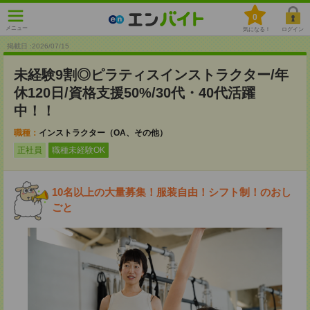
0
メニュー
気になる！
ログイン
掲載日 :2026
/
07
/
15
未経験9割◎ピラティスインストラクター/年
休120日/資格支援50%/30代・40代活躍
中！！
職種：
インストラクター（OA、その他）
正社員
職種未経験OK
10名以上の大量募集！服装自由！シフト制！のおし
ごと