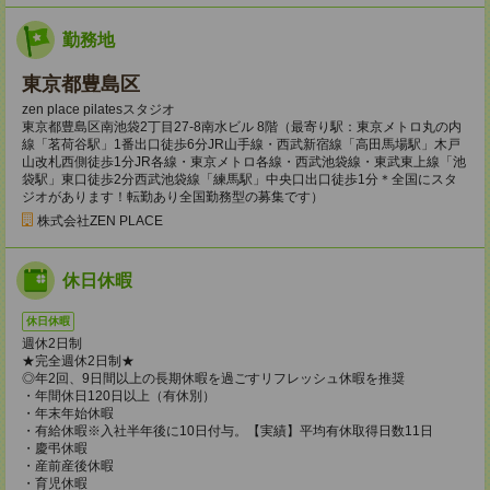
勤務地
東京都豊島区
zen place pilatesスタジオ
東京都豊島区南池袋2丁目27-8南水ビル 8階（最寄り駅：東京メトロ丸の内
線「茗荷谷駅」1番出口徒歩6分JR山手線・西武新宿線「高田馬場駅」木戸
山改札西側徒歩1分JR各線・東京メトロ各線・西武池袋線・東武東上線「池
袋駅」東口徒歩2分西武池袋線「練馬駅」中央口出口徒歩1分＊全国にスタ
ジオがあります！転勤あり全国勤務型の募集です）
株式会社ZEN PLACE
休日休暇
休日休暇
週休2日制
★完全週休2日制★
◎年2回、9日間以上の長期休暇を過ごすリフレッシュ休暇を推奨
・年間休日120日以上（有休別）
・年末年始休暇
・有給休暇※入社半年後に10日付与。【実績】平均有休取得日数11日
・慶弔休暇
・産前産後休暇
・育児休暇