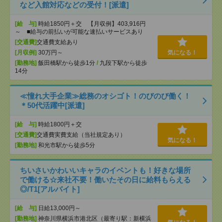
など入館対応などの受付！[派遣]
[給 与]
時給1850円＋交 【月収例】403,916円
～ ■給与の前払いが可能な速払いサービスあり
[交通費]
交通費支給あり
[月収例]
30万円～
気になる！
[勤務地]
飯田橋駅から徒歩1分
/
九段下駅から徒歩
14分
≪憧れ大手企業≫総務のオシゴト！のびのび働く！
＊50代活躍中[派遣]
[給 与]
時給1800円＋交
[交通費]
交通費実費支給（当社規定あり）
気になる！
[勤務地]
和光市駅から徒歩5分
ちいさいかわいいキャラのイベントも！好きな場所
で働ける☆来社不要！働いたその日に給料もらえる
◎/T1[アルバイト]
[給 与]
日給13,000円～
[勤務地]
神奈川県横浜市港北区（最寄り駅：新横浜