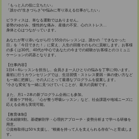
「もっと人の役に立ちたい」
「誰かの“生きづらさ”や悩みに寄り添える仕事がしたい」
ピラティスは、単なる運動ではありません。
姿勢のゆがみ、慢性的な痛み、産後の不安、心のストレス…
身体と心はつながっています。
あなたが寄り添いながら行う55分のレッスンは、誰かの「できなかった
日」を「今日できた！」に変え、人生の回復そのものに貢献します。お客様
の多くは30代、40代が中心であなたの今までの経験がお客様とのコミュニ
ケーションの武器となります。
【仕事内容】
1日4～6レッスンを担当し、会員さま一人ひとりの悩みを丁寧に伺います。
最初に行うカウンセリングでは、生活習慣・ストレス要因・体の使い方など
も一緒に把握し、その人にとって最適なプログラムを提案します。
“小さな変化”を一緒に見つけていくことが、最大の貢献です。
また、月1～2本の新プログラム企画にも参加。
「産後ケア特化」「心が整う呼吸レッスン」など、社会課題や地域ニーズに
応える企画も実現可能。
【教育体制】
◎未経験9割。基礎解剖学・心理的アプローチ・姿勢分析まで学べる研修を
用意。
◎資格取得は50％支援し、“根拠を持って人を支えられる存在”へと育成しま
す。