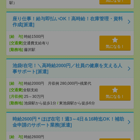
気になる！
駅）
座り仕事！給与即払いOK！高時給！在庫管理・資料
作成[派遣]
[給 与]
時給1500円
[交通費]
交通費支給有り
気になる！
[勤務地]
藤沢駅
池袋/在宅！＼高時給2000円／社員の健康を支える人
事サポート[派遣]
[給 与]
時給2000円 月収例 280,000円+残業代
[交通費]
全額支給
[月収例]
25～30万円
気になる！
[勤務地]
池袋駅から徒歩1分
/
東池袋駅から徒歩6分
時給2600円＊ほぼ在宅！週3～4日＆16時迄OK！補助
金申請のサポート業務[派遣]
[給 与]
時給2600円