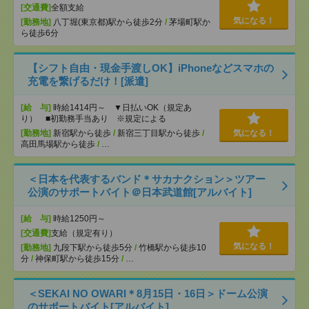
[交通費]
全額支給
気になる！
[勤務地]
八丁堀(東京都)駅から徒歩2分
/
茅場町駅か
ら徒歩6分
【シフト自由・現金手渡しOK】iPhoneなどスマホの
充電を繋げるだけ！[派遣]
[給 与]
時給1414円～ ▼日払いOK（規定あ
り） ■初勤務手当あり ※規定による
[勤務地]
新宿駅から徒歩
/
新宿三丁目駅から徒歩
/
気になる！
高田馬場駅から徒歩
/
…
＜日本を代表するバンド＊サカナクション＞ツアー
公演のサポートバイト＠日本武道館[アルバイト]
[給 与]
時給1250円～
[交通費]
支給（規定有り）
気になる！
[勤務地]
九段下駅から徒歩5分
/
竹橋駅から徒歩10
分
/
神保町駅から徒歩15分
/
…
＜SEKAI NO OWARI＊8月15日・16日＞ドーム公演
のサポートバイト[アルバイト]