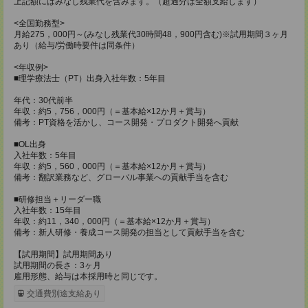
上記額にはみなし残業代を含みます。（超過分は全額支給します）
<全国勤務型>
月給275，000円～(みなし残業代30時間48，900円含む)※試用期間３ヶ月
あり（給与/労働時要件は同条件）
<年収例>
■理学療法士（PT）出身入社年数：5年目
年代：30代前半
年収：約5，756，000円（＝基本給×12か月＋賞与）
備考：PT資格を活かし、コース開発・プロダクト開発へ貢献
■OL出身
入社年数：5年目
年収：約5，560，000円（＝基本給×12か月＋賞与）
備考：翻訳業務など、グローバル事業への貢献手当を含む
■研修担当＋リーダー職
入社年数：15年目
年収：約11，340，000円（＝基本給×12か月＋賞与）
備考：新人研修・養成コース開発の担当として貢献手当を含む
【試用期間】試用期間あり
試用期間の長さ：3ヶ月
雇用形態、給与は本採用時と同じです。
交通費別途支給あり