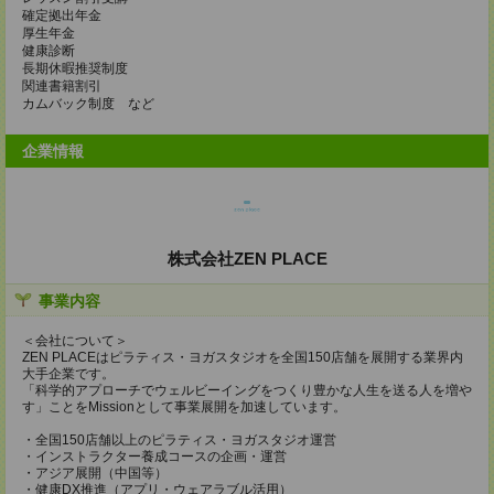
確定拠出年金
厚生年金
健康診断
長期休暇推奨制度
関連書籍割引
カムバック制度 など
企業情報
株式会社ZEN PLACE
事業内容
＜会社について＞
ZEN PLACEはピラティス・ヨガスタジオを全国150店舗を展開する業界内
大手企業です。
「科学的アプローチでウェルビーイングをつくり豊かな人生を送る人を増や
す」ことをMissionとして事業展開を加速しています。
・全国150店舗以上のピラティス・ヨガスタジオ運営
・インストラクター養成コースの企画・運営
・アジア展開（中国等）
・健康DX推進（アプリ・ウェアラブル活用）