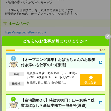
・訪問介護・リハビリデイサービス
「予防から介護まで」を一気通貫で展開しています。
従業員数約650名、オープンでフラットな職場環境です。
ホームページ
https://en-gage.net/zen-recruit/
×
どちらのお仕事が気になりますか？
事業所
1
/10
東京都渋谷区広尾３丁目１２－３６ ワイマッツ広尾ビル４階
【オープニング募集】おばあちゃんのお散歩
付き添いも仕事の1つ[派遣]
無資格未経験：時給1500円～ ■週払
給与
応募ページへ
いOK ■扶養内OK ■日収1万2000円
以上
巣鴨駅 / 目白駅 / 北池袋駅 / …
気になる!
勤務地
気になる！
【在宅勤務OK】時給3000円！10～16時＊残
業ほぼなし▼新日本橋で一般事務[派遣]