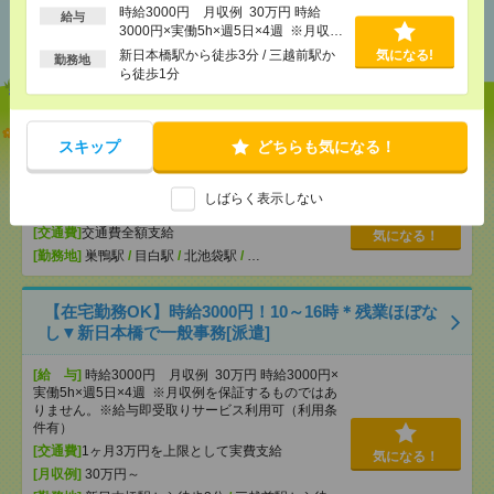
あなたの閲覧履歴からの
時給3000円 月収例 30万円 時給
給与
3000円×実働5h×週5日×4週 ※月収例
おすすめ
を保証するものではありません。※給
新日本橋駅から徒歩3分 / 三越前駅か
気になる!
勤務地
与即受取りサービス利用可（利用条件
ら徒歩1分
有）
【オープニング募集】おばあちゃんのお散歩付き添
スキップ
どちらも気になる！
いも仕事の1つ[派遣]
[給 与]
無資格未経験：時給1500円～ ■週払い
しばらく表示しない
OK ■扶養内OK ■日収1万2000円以上
[交通費]
交通費全額支給
気になる！
[勤務地]
巣鴨駅
/
目白駅
/
北池袋駅
/
…
【在宅勤務OK】時給3000円！10～16時＊残業ほぼな
し▼新日本橋で一般事務[派遣]
[給 与]
時給3000円 月収例 30万円 時給3000円×
実働5h×週5日×4週 ※月収例を保証するものではあ
りません。※給与即受取りサービス利用可（利用条
件有）
[交通費]
1ヶ月3万円を上限として実費支給
気になる！
[月収例]
30万円～