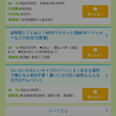
[給 与]
時給2000円 月収例 300,000円
[交通費]
全額支給
[月収例]
30万円～
気になる！
[勤務地]
三軒茶屋駅から徒歩6分
短時間シフトあり！WEBでサクッと登録OK＊クッキ
ーなどの仕分け[派遣]
[給 与]
時給1500円 ■日払い・週払いOK！(規定
あり) ■現金日払いもOK(規定あり)
気になる！
[勤務地]
新宿駅
/
新宿三丁目駅
ちいさいかわいいキャラのイベントも！好きな場所
で働ける☆来社不要！働いたその日に給料もらえる
◎/T1[アルバイト]
[給 与]
日給13,000円～
[勤務地]
東京都新宿区新宿（最寄り駅：新宿駅）
気になる！
すべて見る