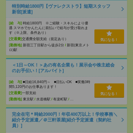
特別時給1800円【ヴァレクストラ】短期スタッフ
新宿[派遣]
[給 与]
時給1800円 ※ご経験・スキルにより優
遇 スマホでかんたんに前払いで給与が受け取れま
す（※上限、条件あり）
[交通費]
交通費全額支給（規定あり）
気になる！
[勤務地]
新宿三丁目駅から徒歩2分
/
新宿(東京メト
ロ)駅
＜1日～OK！＞あの有名企業も！展示会や株主総会
のお手伝い！[アルバイト]
[給 与]
■日給16,840円～ ■日払いOK ■実働3時
間5,120円のお仕事あります！
[交通費]
一部支給
気になる！
[勤務地]
東京駅
/
水道橋駅
/
有楽町駅
/
…
完全在宅＊時給2000円！年収400万以上！学校事務＼
紹介予定派遣／＠三軒茶屋[紹介予定派遣（契約社
員）]