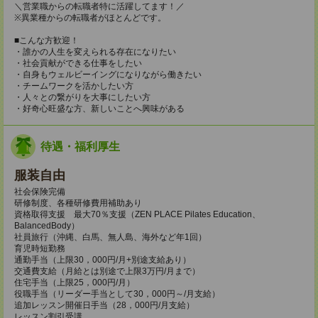
＼営業職からの転職者特に活躍してます！／
※異業種からの転職者がほとんどです。
■こんな方歓迎！
・誰かの人生を変えられる存在になりたい
・社会貢献ができる仕事をしたい
・自身もウェルビーイングになりながら働きたい
・チームワークを活かしたい方
・人々との繋がりを大事にしたい方
・好奇心旺盛な方、新しいことへ興味がある
待遇・福利厚生
服装自由
社会保険完備
研修制度、各種研修費用補助あり
資格取得支援 最大70％支援（ZEN PLACE Pilates Education、
BalancedBody）
社員旅行（沖縄、白馬、無人島、海外など年1回）
育児時短勤務
通勤手当（上限30，000円/月+別途支給あり）
交通費支給（月給とは別途で上限3万円/月まで）
住宅手当（上限25，000円/月）
役職手当（リーダー手当として30，000円～/月支給）
追加レッスン開催日手当（28，000円/月支給）
レッスン割引受講