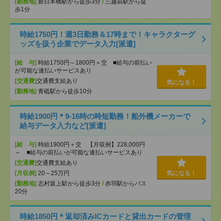
[勤務地]
新日本橋駅から徒歩3分
/
三越前駅から徒
歩1分
時給1750円！週3日勤務＆17時まで！キャラクターグ
ッズを扱う企業でデータ入力[派遣]
[給 与]
時給1750円～1800円＋交 ■給与の前払い
が可能な速払いサービスあり
[交通費]
交通費支給あり
気になる！
[勤務地]
青砥駅から徒歩10分
時給1900円＊9-16時の時短勤務！船外機メーカーで
給与データ入力など[派遣]
[給 与]
時給1900円＋交 【月収例】228,000円
～ ■給与の前払いが可能な速払いサービスあり
[交通費]
交通費支給あり
[月収例]
20～25万円
気になる！
[勤務地]
志村坂上駅から徒歩3分
/
赤羽駅からバス
20分
時給1850円＊返却済みICカードと貸出カードの管理