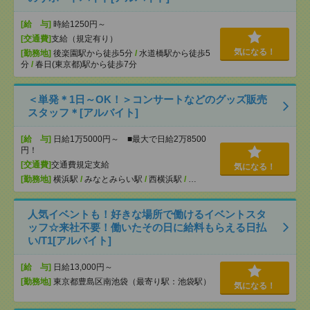
[給 与]
時給1250円～
[交通費]
支給（規定有り）
気になる！
[勤務地]
後楽園駅から徒歩5分
/
水道橋駅から徒歩5
分
/
春日(東京都)駅から徒歩7分
＜単発＊1日～OK！＞コンサートなどのグッズ販売
スタッフ＊[アルバイト]
[給 与]
日給1万5000円～ ■最大で日給2万8500
円！
[交通費]
交通費規定支給
気になる！
[勤務地]
横浜駅
/
みなとみらい駅
/
西横浜駅
/
…
人気イベントも！好きな場所で働けるイベントスタ
ッフ☆来社不要！働いたその日に給料もらえる日払
い/T1[アルバイト]
[給 与]
日給13,000円～
[勤務地]
東京都豊島区南池袋（最寄り駅：池袋駅）
気になる！