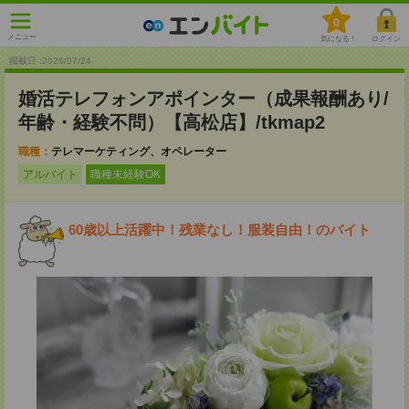
0
メニュー
気になる！
ログイン
掲載日 :2026
/
07
/
24
婚活テレフォンアポインター（成果報酬あり/
年齢・経験不問）【高松店】/tkmap2
職種：
テレマーケティング、オペレーター
アルバイト
職種未経験OK
60歳以上活躍中！残業なし！服装自由！のバイト