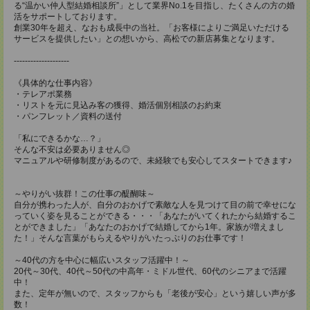
る“温かい仲人型結婚相談所”」として業界No.1を目指し、たくさんの方の婚
活をサポートしております。
創業30年を超え、なおも成長中の当社。「お客様によりご満足いただける
サービスを提供したい」との想いから、高松での新店募集となります。
--------------------
《具体的な仕事内容》
・テレアポ業務
・リストを元に見込み客の獲得、婚活個別相談のお約束
・パンフレット／資料の送付
「私にできるかな…？」
そんな不安は必要ありません◎
マニュアルや研修制度があるので、未経験でも安心してスタートできます♪
～やりがい抜群！この仕事の醍醐味～
自分が携わった人が、自分のおかげで素敵な人を見つけて目の前で幸せにな
っていく姿を見ることができる・・・「あなたがいてくれたから結婚するこ
とができました」「あなたのおかげで結婚してから1年。家族が増えまし
た！」そんな言葉がもらえるやりがいたっぷりのお仕事です！
～40代の方を中心に幅広いスタッフ活躍中！～
20代～30代、40代～50代の中高年・ミドル世代、60代のシニアまで活躍
中！
また、定年が無いので、スタッフからも「老後が安心」という嬉しい声が多
数！