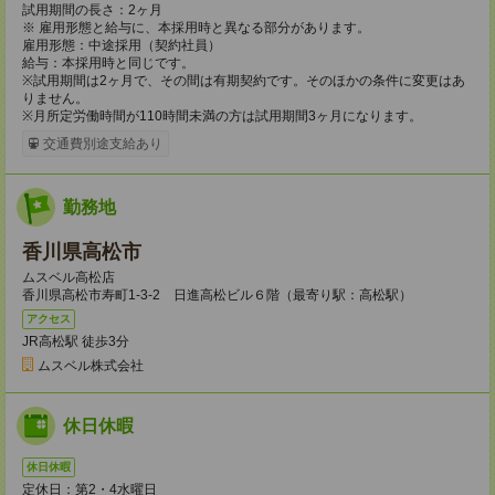
試用期間の長さ：2ヶ月
※ 雇用形態と給与に、本採用時と異なる部分があります。
雇用形態：中途採用（契約社員）
給与：本採用時と同じです。
※試用期間は2ヶ月で、その間は有期契約です。そのほかの条件に変更はあ
りません。
※月所定労働時間が110時間未満の方は試用期間3ヶ月になります。
交通費別途支給あり
勤務地
香川県高松市
ムスベル高松店
香川県高松市寿町1-3-2 日進高松ビル６階（最寄り駅：高松駅）
アクセス
JR高松駅 徒歩3分
ムスベル株式会社
休日休暇
休日休暇
定休日：第2・4水曜日