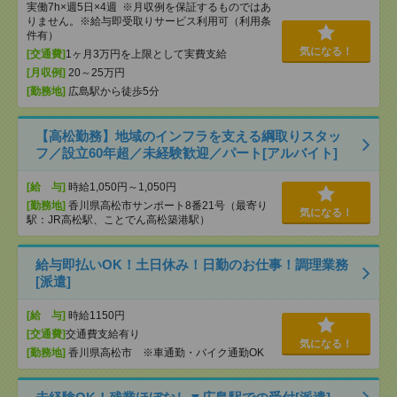
実働7h×週5日×4週 ※月収例を保証するものではあ
りません。※給与即受取りサービス利用可（利用条
件有）
気になる！
[交通費]
1ヶ月3万円を上限として実費支給
[月収例]
20～25万円
[勤務地]
広島駅から徒歩5分
【高松勤務】地域のインフラを支える綱取りスタッ
フ／設立60年超／未経験歓迎／パート[アルバイト]
[給 与]
時給1,050円～1,050円
[勤務地]
香川県高松市サンポート8番21号（最寄り
気になる！
駅：JR高松駅、ことでん高松築港駅）
給与即払いOK！土日休み！日勤のお仕事！調理業務
[派遣]
[給 与]
時給1150円
[交通費]
交通費支給有り
気になる！
[勤務地]
香川県高松市 ※車通勤・バイク通勤OK