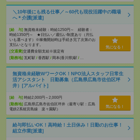
＼10年後にも残る仕事／～60代も現役活躍中の職場
へ＊介護[派遣]
[給 与]
無資格未経験：時給1250円～ 経験者：
時給1350円～ ★日払い／週払い制度あり（月払
いも選べます）※稼働開始時は手続き完了次第のお
支払いとなります。
気になる！
[交通費]
交通費全額支給※規定有
[勤務地]
瓦町駅
/
香西駅
/
岡本(香川県)駅
/
…
無資格未経験WワークOK！NPO法人スタッフ日常生
活アシスタント 日勤募集（広島県広島市佐伯区坪
井）[アルバイト]
[給 与]
時給2,000円～2,000円
[勤務地]
広島県広島市佐伯区坪井（最寄り駅：広島
気になる！
電鉄2系統宮島線 楽々園駅）
給与即払いOK！高時給！土日休み！日勤のお仕事！
組立作業[派遣]