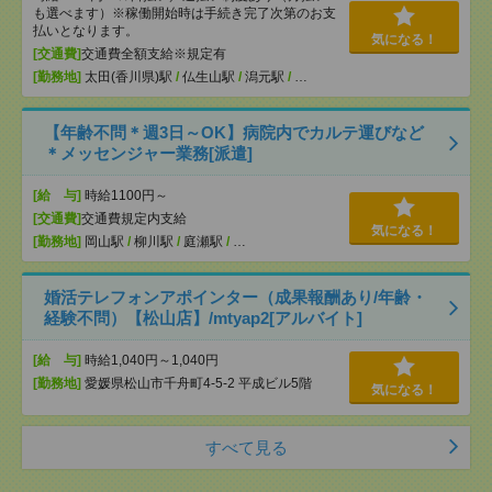
も選べます）※稼働開始時は手続き完了次第のお支
払いとなります。
気になる！
[交通費]
交通費全額支給※規定有
[勤務地]
太田(香川県)駅
/
仏生山駅
/
潟元駅
/
…
【年齢不問＊週3日～OK】病院内でカルテ運びなど
＊メッセンジャー業務[派遣]
[給 与]
時給1100円～
[交通費]
交通費規定内支給
気になる！
[勤務地]
岡山駅
/
柳川駅
/
庭瀬駅
/
…
婚活テレフォンアポインター（成果報酬あり/年齢・
経験不問）【松山店】/mtyap2[アルバイト]
[給 与]
時給1,040円～1,040円
[勤務地]
愛媛県松山市千舟町4-5-2 平成ビル5階
気になる！
すべて見る