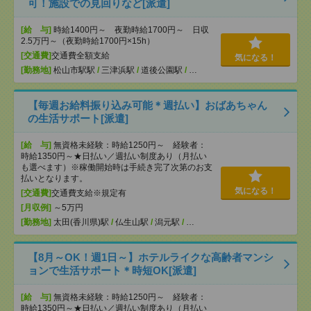
可！施設での見回りなど[派遣]
[給 与]
時給1400円～ 夜勤時給1700円～ 日収
2.5万円～（夜勤時給1700円×15h）
[交通費]
交通費全額支給
気になる！
[勤務地]
松山市駅駅
/
三津浜駅
/
道後公園駅
/
…
【毎週お給料振り込み可能＊週払い】おばあちゃん
の生活サポート[派遣]
[給 与]
無資格未経験：時給1250円～ 経験者：
時給1350円～★日払い／週払い制度あり（月払い
も選べます）※稼働開始時は手続き完了次第のお支
払いとなります。
気になる！
[交通費]
交通費支給※規定有
[月収例]
～5万円
[勤務地]
太田(香川県)駅
/
仏生山駅
/
潟元駅
/
…
【8月～OK！週1日～】ホテルライクな高齢者マンシ
ョンで生活サポート＊時短OK[派遣]
[給 与]
無資格未経験：時給1250円～ 経験者：
時給1350円～★日払い／週払い制度あり（月払い