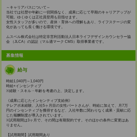
～キャリアパスについて～
当社では社歴や年齢に一切関係なく、成果に応じて早期のキャリアアップが
可能。ゆくゆくは正社員登用も目指せます。
女性スタッフが多いので、産休・育休への理解もあり、ライフステージの変
化があっても長く働ける環境です。
ムスベル株式会社は特定非営利活動法人日本ライフデザインカウンセラー協
会 （JLCA）の認証（マル適マーク CMS）取得事業者です。
募集情報
給与
時給1,040円～1,040円
時給+インセンティブ
※経験・スキル・年齢を考慮の上、決定します。
《成果に応じたインセンティブ支給例》
テレアポ未経験、入社5ヶ月目の女性パートさんが、時給に加えて、月7万
円のインセンティブを獲得するなど、入社年数に関わりなく成果・貢献に応
じた報酬制度が導入されています。
※試用期間は3ヶ月で、その間は有期契約です。そのほかの条件に変更はあ
りません。
【試用期間】試用期間あり