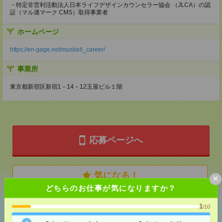
・特定非営利活動法人日本ライフデザインカウンセラー協会 （JLCA）の認
証（マル適マーク CMS）取得事業者
ホームページ
https://en-gage.net/musbell_career/
事業所
東京都新宿区新宿1－14－12玉屋ビル１階
応募ページへ
気になる！
×
どちらのお仕事が気になりますか？
1
/10
あなたの閲覧履歴からの
おすすめ