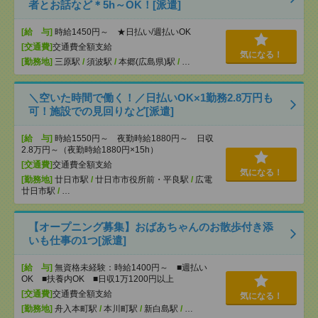
者とお話など＊5h～OK！[派遣]
[給 与]
時給1450円～ ★日払い/週払いOK
[交通費]
交通費全額支給
気になる！
[勤務地]
三原駅
/
須波駅
/
本郷(広島県)駅
/
…
＼空いた時間で働く！／日払いOK×1勤務2.8万円も
可！施設での見回りなど[派遣]
[給 与]
時給1550円～ 夜勤時給1880円～ 日収
2.8万円～（夜勤時給1880円×15h）
[交通費]
交通費全額支給
気になる！
[勤務地]
廿日市駅
/
廿日市市役所前・平良駅
/
広電
廿日市駅
/
…
【オープニング募集】おばあちゃんのお散歩付き添
いも仕事の1つ[派遣]
[給 与]
無資格未経験：時給1400円～ ■週払い
OK ■扶養内OK ■日収1万1200円以上
[交通費]
交通費全額支給
気になる！
[勤務地]
舟入本町駅
/
本川町駅
/
新白島駅
/
…