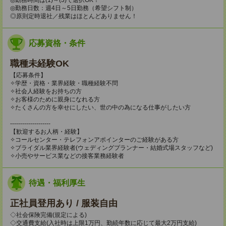
◎勤務日数：週4日～5日勤務（希望シフト制）
◎原則定時退社／残業はほとんどありません！
応募資格・条件
職種未経験OK
【応募条件】
✧学歴・資格・業界経験・職種経験不問
✧社会人経験をお持ちの方
✧お客様のために親身になれる方
✧たくさんの方を幸せにしたい、世の中の為になる仕事がしたい方
--------------------
【歓迎するお人柄・経験】
✧コールセンター・テレフォンアポインターのご経験がある方
✧ブライダル業界経験者(ウェディングプランナー・結婚式場スタッフなど)
✧小売やサービス業などの接客業務経験者
待遇・福利厚生
正社員登用あり / 服装自由
◇社会保険完備(規定による)
◇交通費支給(入社時は上限1万円、勤続年数に応じて最大2万円支給)