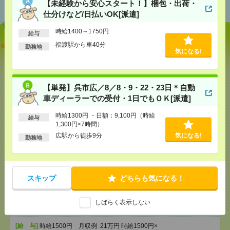
【未経験から安心スタート！】梱包・出荷・
仕分けなど/日払いOK[派遣]
時給1400～1750円
給与
【未経験から安心スタート！】梱包・出荷・仕分け
福渡駅から車40分
勤務地
気になる!
など/日払いOK[派遣]
[給 与]
時給1400～1750円
[交通費]
交通費規定内支給
【単発】呉市広／8／8・9・22・23日＊自動
気になる！
[勤務地]
福渡駅から車40分
車ディーラーでの受付・1日でもＯＫ[派遣]
時給1300円 ・日額：9,100円（時給
給与
【単発】呉市広／8／8・9・22・23日＊自動車ディー
1,300円×7時間）
ラーでの受付・1日でもＯＫ[派遣]
広駅から徒歩9分
気になる!
勤務地
[給 与]
時給1300円 ・日額：9,100円（時給1,300
円×7時間）
[交通費]
・自転車通勤可 ・車通勤可(駐車場無料)
気になる！
スキップ
どちらも気になる！
[勤務地]
広駅から徒歩9分
しばらく表示しない
未経験OK！残業ほぼなし▼広島で受付[派遣]
[給 与]
時給1500円 月収例 21万円 時給1500円×