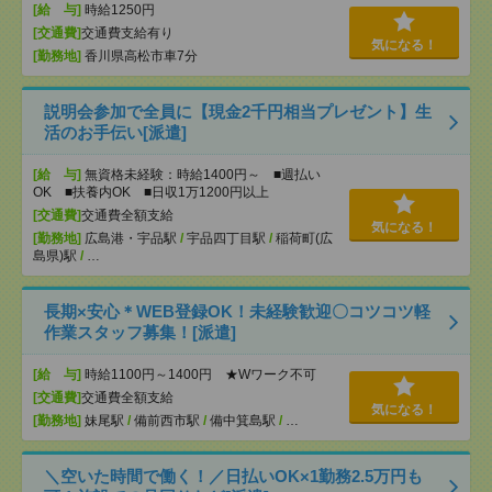
[給 与]
時給1250円
[交通費]
交通費支給有り
気になる！
[勤務地]
香川県高松市車7分
説明会参加で全員に【現金2千円相当プレゼント】生
活のお手伝い[派遣]
[給 与]
無資格未経験：時給1400円～ ■週払い
OK ■扶養内OK ■日収1万1200円以上
[交通費]
交通費全額支給
気になる！
[勤務地]
広島港・宇品駅
/
宇品四丁目駅
/
稲荷町(広
島県)駅
/
…
長期×安心＊WEB登録OK！未経験歓迎〇コツコツ軽
作業スタッフ募集！[派遣]
[給 与]
時給1100円～1400円 ★Wワーク不可
[交通費]
交通費全額支給
気になる！
[勤務地]
妹尾駅
/
備前西市駅
/
備中箕島駅
/
…
＼空いた時間で働く！／日払いOK×1勤務2.5万円も