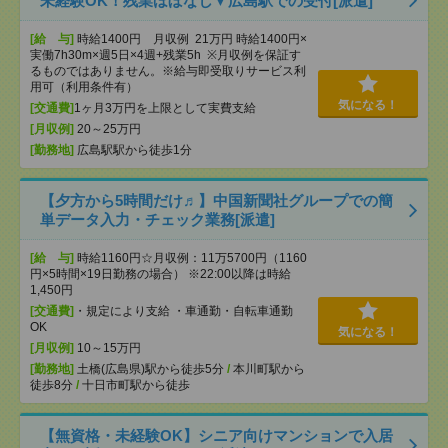
未経験OK！残業ほぼなし▼広島駅での受付[派遣]
[給 与]
時給1400円 月収例 21万円 時給1400円×
実働7h30m×週5日×4週+残業5h ※月収例を保証す
るものではありません。※給与即受取りサービス利
用可（利用条件有）
気になる！
[交通費]
1ヶ月3万円を上限として実費支給
[月収例]
20～25万円
[勤務地]
広島駅駅から徒歩1分
【夕方から5時間だけ♬】中国新聞社グループでの簡
単データ入力・チェック業務[派遣]
[給 与]
時給1160円☆月収例：11万5700円（1160
円×5時間×19日勤務の場合） ※22:00以降は時給
1,450円
[交通費]
・規定により支給 ・車通勤・自転車通勤
OK
気になる！
[月収例]
10～15万円
[勤務地]
土橋(広島県)駅から徒歩5分
/
本川町駅から
徒歩8分
/
十日市町駅から徒歩
【無資格・未経験OK】シニア向けマンションで入居