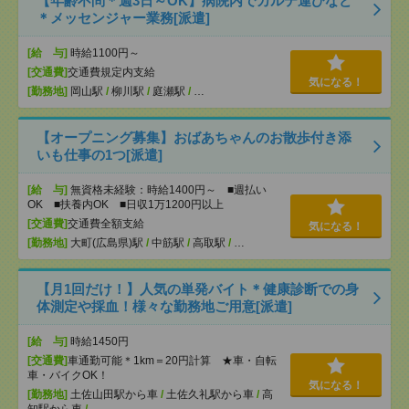
【年齢不問＊週3日～OK】病院内でカルテ運びなど
＊メッセンジャー業務[派遣]
[給 与]
時給1100円～
[交通費]
交通費規定内支給
気になる！
[勤務地]
岡山駅
/
柳川駅
/
庭瀬駅
/
…
【オープニング募集】おばあちゃんのお散歩付き添
いも仕事の1つ[派遣]
[給 与]
無資格未経験：時給1400円～ ■週払い
OK ■扶養内OK ■日収1万1200円以上
[交通費]
交通費全額支給
気になる！
[勤務地]
大町(広島県)駅
/
中筋駅
/
高取駅
/
…
【月1回だけ！】人気の単発バイト＊健康診断での身
体測定や採血！様々な勤務地ご用意[派遣]
[給 与]
時給1450円
[交通費]
車通勤可能＊1km＝20円計算 ★車・自転
車・バイクOK！
気になる！
[勤務地]
土佐山田駅から車
/
土佐久礼駅から車
/
高
知駅から車
/
…