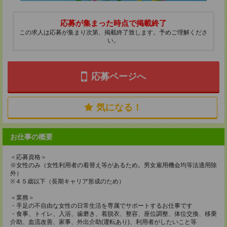
応募が集まった時点で掲載終了
この求人は応募が集まり次第、掲載終了致します。予めご理解くださ
い。
応募ページへ
気になる！
お仕事の概要
＜応募資格＞
※女性のみ（女性利用者の着替え等があるため。男女雇用機会均等法適用除
外）
※４５歳以下（長期キャリア形成のため）
＜業務＞
・手足の不自由な女性の日常生活を専属でサポートするお仕事です
・食事、トイレ、入浴、歯磨き、着脱衣、整容、座位調整、体位交換、移乗
介助、血流改善、家事、外出介助(運転あり)、利用者がしたいこと等