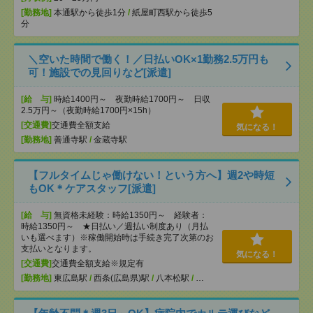
[勤務地]
本通駅から徒歩1分
/
紙屋町西駅から徒歩5
分
＼空いた時間で働く！／日払いOK×1勤務2.5万円も
可！施設での見回りなど[派遣]
[給 与]
時給1400円～ 夜勤時給1700円～ 日収
2.5万円～（夜勤時給1700円×15h）
[交通費]
交通費全額支給
気になる！
[勤務地]
善通寺駅
/
金蔵寺駅
【フルタイムじゃ働けない！という方へ】週2や時短
もOK＊ケアスタッフ[派遣]
[給 与]
無資格未経験：時給1350円～ 経験者：
時給1350円～ ★日払い／週払い制度あり（月払
いも選べます）※稼働開始時は手続き完了次第のお
支払いとなります。
気になる！
[交通費]
交通費全額支給※規定有
[勤務地]
東広島駅
/
西条(広島県)駅
/
八本松駅
/
…