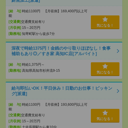
鮮魚加工[派遣]
[給 与]
時給1100円 【月収例】169,400円以上可
能
[交通費]
交通費支給有り
気になる！
[月収例]
15～20万円
[勤務地]
知寄町駅から徒歩7分
深夜で時給1375円！金銭のやり取りほぼなし！食事
補助もあり◎／すき家 高知IC店[アルバイト]
[給 与]
時給1,375円～
[勤務地]
高知県高知市杉井流9-15
気になる！
給与即払いOK！平日休み！日勤のお仕事！ピッキン
グ[派遣]
[給 与]
時給1100円 【月収例】193,600円以上可
能
[交通費]
交通費支給有り
気になる！
[月収例]
15～20万円
[勤務地]
土佐長岡駅から車10分