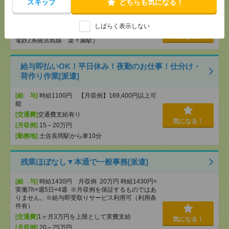
井）[アルバイト]
スキップ
どちらも気になる！
[給 与]
時給2,000円～2,000円
しばらく表示しない
[勤務地]
広島県広島市佐伯区坪井（最寄り駅：広島
気になる！
電鉄2系統宮島線 楽々園駅）
給与即払いOK！平日休み！夜勤のお仕事！仕分け・
荷作り作業[派遣]
[給 与]
時給1100円 【月収例】169,400円以上可
能
[交通費]
交通費支給有り
気になる！
[月収例]
15～20万円
[勤務地]
土佐長岡駅から車10分
残業ほぼなし▼本通で一般事務[派遣]
[給 与]
時給1430円 月収例 20万円 時給1430円×
実働7h×週5日×4週 ※月収例を保証するものではあ
りません。※給与即受取りサービス利用可（利用条
件有）
[交通費]
1ヶ月3万円を上限として実費支給
気になる！
[月収例]
20～25万円