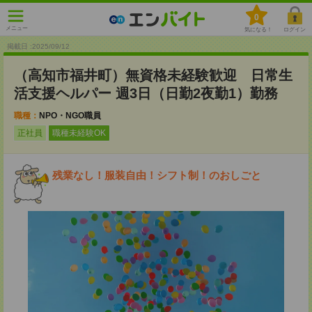
0
メニュー
気になる！
ログイン
掲載日 :2025
/
09
/
12
（高知市福井町）無資格未経験歓迎 日常生
活支援ヘルパー 週3日（日勤2夜勤1）勤務
職種：
NPO・NGO職員
正社員
職種未経験OK
残業なし！服装自由！シフト制！のおしごと