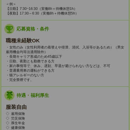
＜例＞
【日勤】7:30~16:30（実働8h＋待機休憩1h）
【夜勤】17:30～6:30（実働8h＋待機休憩5h）
応募資格・条件
職種未経験OK
・女性のみ（女性利用者の着替えや排泄、清拭、入浴等があるため）（男女
雇用機会均等法適用除外）
・長期キャリア形成のため45歳以下
・日勤、夜勤とも勤務できる方
・家の事情等で、休み、遅刻、早退が避けられない方などは、不可
・普通乗用車の運転ができる方
・猫アレルギーのない方
・完全禁煙です。
待遇・福利厚生
服装自由
◇ 雇用保険
◇ 労災保険
◇ 厚生年金
◇ 健康保険