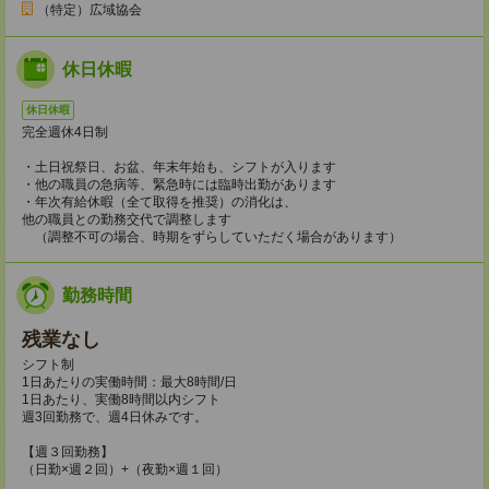
（特定）広域協会
休日休暇
休日休暇
完全週休4日制
・土日祝祭日、お盆、年末年始も、シフトが入ります
・他の職員の急病等、緊急時には臨時出勤があります
・年次有給休暇（全て取得を推奨）の消化は、
他の職員との勤務交代で調整します
（調整不可の場合、時期をずらしていただく場合があります）
勤務時間
残業なし
シフト制
1日あたりの実働時間：最大8時間/日
1日あたり、実働8時間以内シフト
週3回勤務で、週4日休みです。
【週３回勤務】
（日勤×週２回）+（夜勤×週１回）