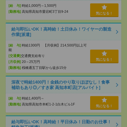
[給 与]
時給1,000円～1,500円
[勤務地]
高知県高知市愛宕町3丁目9-24
気になる！
給与即払いOK！高時給！土日休み！ワイヤーの製造
作業[派遣]
[給 与]
時給1300円 【月収例】214,500円以上可
能
[交通費]
交通費支給有り
気になる！
[月収例]
20～25万円
[勤務地]
桟橋通五丁目駅から徒歩15分
深夜で時給1400円！金銭のやり取りほぼなし！食事
補助もあり◎／すき家 高知本町店[アルバイト]
[給 与]
時給1,400円～
[勤務地]
高知県高知市本町1-2-1白木ビル1F
気になる！
給与即払いOK！高時給！平日休み！日勤のお仕事！