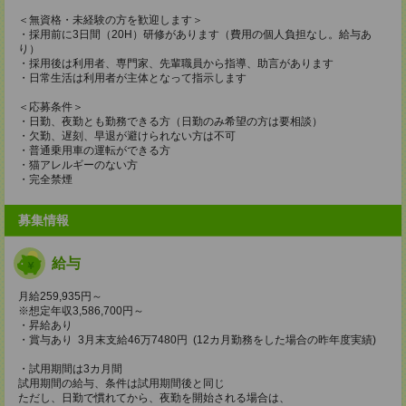
＜無資格・未経験の方を歓迎します＞
・採用前に3日間（20H）研修があります（費用の個人負担なし。給与あ
り）
・採用後は利用者、専門家、先輩職員から指導、助言があります
・日常生活は利用者が主体となって指示します
＜応募条件＞
・日勤、夜勤とも勤務できる方（日勤のみ希望の方は要相談）
・欠勤、遅刻、早退が避けられない方は不可
・普通乗用車の運転ができる方
・猫アレルギーのない方
・完全禁煙
募集情報
給与
月給259,935円～
※想定年収3,586,700円～
・昇給あり
・賞与あり 3月末支給46万7480円 (12カ月勤務をした場合の昨年度実績)
・試用期間は3カ月間
試用期間の給与、条件は試用期間後と同じ
ただし、日勤で慣れてから、夜勤を開始される場合は、