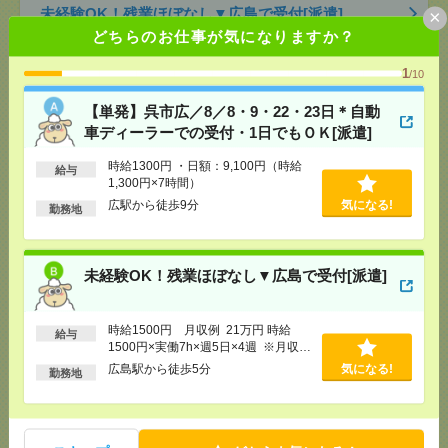
未経験OK！残業ほぼなし▼広島で受付[派遣]
×
どちらのお仕事が気になりますか？
[給 与]
時給1500円 月収例 21万円 時給1500円×
実働7h×週5日×4週 ※月収例を保証するものではあ
1
/10
りません。※給与即受取りサービス利用可（利用条
件有）
【単発】呉市広／8／8・9・22・23日＊自動
気になる！
[交通費]
1ヶ月3万円を上限として実費支給
車ディーラーでの受付・1日でもＯＫ[派遣]
[月収例]
20～25万円
[勤務地]
広島駅から徒歩5分
時給1300円 ・日額：9,100円（時給
給与
1,300円×7時間）
広駅から徒歩9分
気になる!
勤務地
未経験OK！残業ほぼなし▼広島駅での受付[派遣]
[給 与]
時給1400円 月収例 21万円 時給1400円×
実働7h30m×週5日×4週+残業5h ※月収例を保証す
未経験OK！残業ほぼなし▼広島で受付[派遣]
るものではありません。※給与即受取りサービス利
用可（利用条件有）
気になる！
[交通費]
1ヶ月3万円を上限として実費支給
時給1500円 月収例 21万円 時給
給与
[月収例]
20～25万円
1500円×実働7h×週5日×4週 ※月収例
[勤務地]
広島駅駅から徒歩1分
を保証するものではありません。※給
広島駅から徒歩5分
気になる!
勤務地
与即受取りサービス利用可（利用条件
有）
無資格未経験WワークOK！NPO法人スタッフ日常生
活アシスタント 日勤募集（広島県広島市佐伯区坪