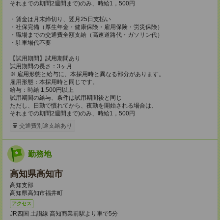
それまでの期間2週間まで)のみ、時給1，500円
・賃金は月末締切り、翌月25日支払い
・社保完備（厚生年金・健康保険・雇用保険・労災保険）
・職場までの交通費全額支給（高速道路代・ガソリン代）
・駐車場代不要
【試用期間】試用期間あり
試用期間の長さ：3ヶ月
※ 雇用形態と給与に、本採用時と異なる部分があります。
雇用形態：本採用時と同じです。
給与：時給 1,500円以上
試用期間の給与、条件は試用期間後と同じ
ただし、日勤で慣れてから、夜勤を開始される場合は、
それまでの期間2週間まで)のみ、時給1，500円
交通費別途支給あり
勤務地
高知県高知市
高知支部
高知県高知市福井町
アクセス
JR四国 土讃線 高知商業前駅より車で5分