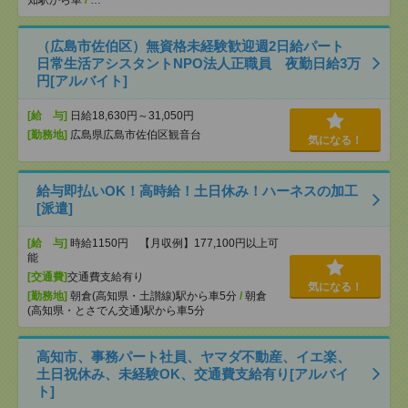
（広島市佐伯区）無資格未経験歓迎週2日給パート
日常生活アシスタントNPO法人正職員 夜勤日給3万
円[アルバイト]
[給 与]
日給18,630円～31,050円
[勤務地]
広島県広島市佐伯区観音台
気になる！
給与即払いOK！高時給！土日休み！ハーネスの加工
[派遣]
[給 与]
時給1150円 【月収例】177,100円以上可
能
[交通費]
交通費支給有り
気になる！
[勤務地]
朝倉(高知県・土讃線)駅から車5分
/
朝倉
(高知県・とさでん交通)駅から車5分
高知市、事務パート社員、ヤマダ不動産、イエ楽、
土日祝休み、未経験OK、交通費支給有り[アルバイ
ト]