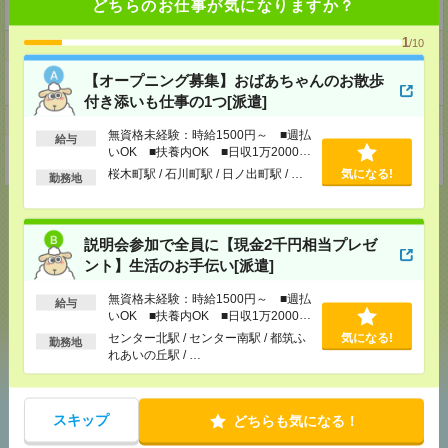
どちらのお仕事が気になりますか？
共に会社を創り上げていくメンバーを募集いたします☆彡
1
/10
ホームページ
【オープニング募集】おばあちゃんのお散歩
https://en-gage.net/eb-s_saiyo/
付き添いも仕事の1つ[派遣]
事業所
無資格未経験：時給1500円～ ■週払
給与
いOK ■扶養内OK ■日収1万2000円
神奈川県川崎市川崎区小川町14-19浜屋八秀ビル702
以上
桜木町駅 / 石川町駅 / 日ノ出町駅 / …
気になる!
勤務地
説明会参加で全員に【現金2千円相当プレゼ
応募ページへ
ント】生活のお手伝い[派遣]
無資格未経験：時給1500円～ ■週払
給与
いOK ■扶養内OK ■日収1万2000円
以上
気になる！
センター北駅 / センター南駅 / 都筑ふ
気になる!
勤務地
れあいの丘駅 / …
あなたの閲覧履歴からの
スキップ
どちらも気になる！
おすすめ