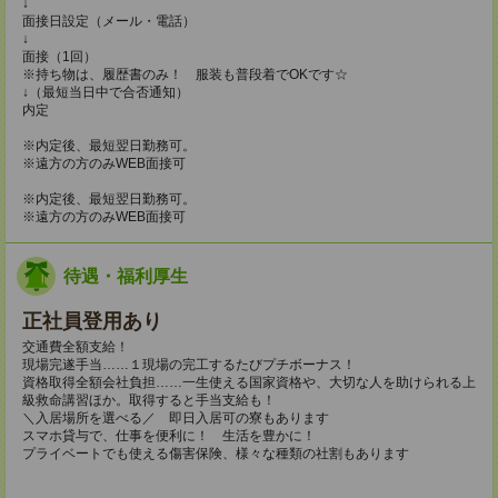
↓
面接日設定（メール・電話）
↓
面接（1回）
※持ち物は、履歴書のみ！ 服装も普段着でOKです☆
↓（最短当日中で合否通知）
内定
※内定後、最短翌日勤務可。
※遠方の方のみWEB面接可
※内定後、最短翌日勤務可。
※遠方の方のみWEB面接可
待遇・福利厚生
正社員登用あり
交通費全額支給！
現場完遂手当……１現場の完工するたびプチボーナス！
資格取得全額会社負担……一生使える国家資格や、大切な人を助けられる上
級救命講習ほか。取得すると手当支給も！
＼入居場所を選べる／ 即日入居可の寮もあります
スマホ貸与で、仕事を便利に！ 生活を豊かに！
プライベートでも使える傷害保険、様々な種類の社割もあります