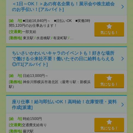
＜1日～OK！＞あの有名企業も！展示会や株主総会
のお手伝い！[アルバイト]
[給 与]
■日給16,840円～ ■日払いOK ■実働3時
間5,120円のお仕事あります！
[交通費]
一部支給
気になる！
[勤務地]
東京駅
/
水道橋駅
/
有楽町駅
/
…
ちいさいかわいいキャラのイベントも！好きな場所
で働ける☆来社不要！働いたその日に給料もらえる
◎/T1[アルバイト]
[給 与]
日給13,000円～
[勤務地]
神奈川県横浜市港北区（最寄り駅：新横浜
気になる！
駅）
座り仕事！給与即払いOK！高時給！在庫管理・資料
作成[派遣]
[給 与]
時給1500円
[交通費]
交通費支給有り
気になる！
[勤務地]
藤沢駅