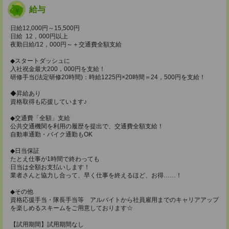
給与
日給12,000円～15,500円
日給 12，000円以上
夜勤日給/12，000円～＋交通費全額支給
◆スタートダッシュに
入社祝金最大200，000円を支給！
研修手当(法定研修20時間)：時給1225円×20時間＝24，500円を支給！
◆昇給あり
資格取得も応援しています♪
◆交通費「全額」支給
公共交通機関を利用の履歴を提出で、交通費全額支給！
自動車通勤・バイク通勤もOK
◆日当保証
たとえ仕事が1時間で終わっても
日当は全額お支払いします！
業者さんと協力し合って、早く仕事を終えるほど、お得……！
◆その他
資格応援手当・隊長手当等 アルバイトから社員雇用までのキャリアアップ
を楽しめるスキームをご用意しております☆
【試用期間】試用期間なし