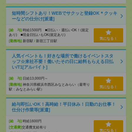
短時間シフトあり！WEBでサクッと登録OK＊クッキ
ーなどの仕分け[派遣]
[給 与]
時給1500円 ■日払い・週払いOK！(規定
あり) ■現金日払いもOK(規定あり)
気になる！
[勤務地]
新宿駅
/
新宿三丁目駅
人気イベントも！好きな場所で働けるイベントスタ
ッフ☆来社不要！働いたその日に給料もらえる日払
い/T1[アルバイト]
[給 与]
日給13,000円～
[勤務地]
神奈川県横浜市西区みなとみらい（最寄り
気になる！
駅：みなとみらい駅）
給与即払いOK！高時給！平日休み！日勤のお仕事！
仕分け作業等[派遣]
[給 与]
時給1600円
[交通費]
交通費支給有り
気になる！