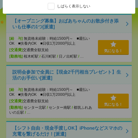
しばらく表示しない
【オープニング募集】おばあちゃんのお散歩付き添
いも仕事の1つ[派遣]
[給 与]
無資格未経験：時給1500円～ ■週払い
OK ■扶養内OK ■日収1万2000円以上
[交通費]
交通費全額支給
気になる！
[勤務地]
桜木町駅
/
石川町駅
/
日ノ出町駅
/
…
説明会参加で全員に【現金2千円相当プレゼント】生
活のお手伝い[派遣]
[給 与]
無資格未経験：時給1500円～ ■週払い
OK ■扶養内OK ■日収1万2000円以上
[交通費]
交通費全額支給
気になる！
[勤務地]
センター北駅
/
センター南駅
/
都筑ふれあ
いの丘駅
/
…
【シフト自由・現金手渡しOK】iPhoneなどスマホの
充電を繋げるだけ！[派遣]