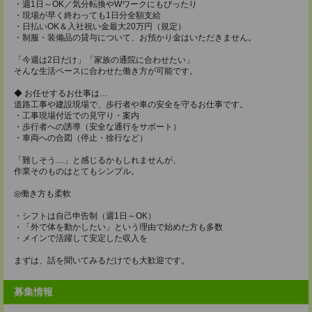
・週1日～OK／気分転換やWワークにもぴったり
・現場が早く終わっても1日分全額支給
・日払いOK＆入社祝い金最大20万円（規定）
・制服・装備品の貸与について、お預かり金はいただきません。
「今週は2日だけ」「家族の通院に合わせたい」
そんな生活ペースに合わせた働き方が可能です。
◆ お任せするお仕事は…
道路工事や建設現場で、歩行者や車の安全を守るお仕事です。
・工事現場付近での見守り・案内
・歩行者への誘導（安全な通行をサポート）
・車両への合図（停止・徐行など）
「難しそう…」と感じるかもしれませんが、
作業そのものはとてもシンプル。
◎働き方も柔軟
・シフトは自己申告制（週1日～OK）
・「外で体を動かしたい」という理由で始めた方も多数
・メインで活躍して安定した収入を
まずは、話を聞いてみるだけでも大歓迎です。
募集情報