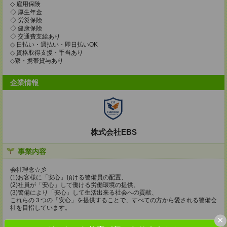
◇ 雇用保険
◇ 厚生年金
◇ 労災保険
◇ 健康保険
◇ 交通費支給あり
◇ 日払い・週払い・即日払いOK
◇ 資格取得支援・手当あり
◇寮・携帯貸与あり
企業情報
株式会社EBS
事業内容
会社理念☆彡
(1)お客様に「安心」頂ける警備員の配置、
(2)社員が「安心」して働ける労働環境の提供、
(3)警備により「安心」して生活出来る社会への貢献、
これらの３つの「安心」を提供することで、すべての方から愛される警備会
社を目指しています。
×
今後、事業拡大に向けて、社員登用も積極的に行っています