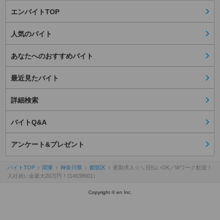
エンバイトTOP
人気のバイト
あなたへのおすすめバイト
最近見たバイト
詳細検索
バイトQ&A
アンケート&プレゼント
バイトTOP
関東
神奈川県
都筑区
夜勤求人☆＼日払いOK／Wワーク歓迎！
入社祝い金最大20万円！(14638601）
Copyright © en Inc.