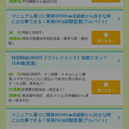
[勤務地]
平沼橋駅から徒歩12分
マニュアル通りに簡単WORK◆未経験から好きな時
にお仕事できる！単発OK◎試験監督[アルバイト]
[給 与]
時給1,300円～
[勤務地]
神奈川県横浜市西区高島（最寄り駅：横浜
気になる！
駅）
特別時給1800円【ヴァレクストラ】短期スタッフ
日本橋[派遣]
[給 与]
時給1800円 ※ご経験・スキルにより優
遇 スマホでかんたんに前払いで給与が受け取れま
す（※上限、条件あり）
[交通費]
交通費全額支給（規定あり）
気になる！
[勤務地]
東京都中央区 東京メトロ 日本橋駅から直
結（徒歩1分）
マニュアル通りに簡単WORK◆未経験から好きな時
にお仕事できる！単発OK◎試験監督[アルバイト]