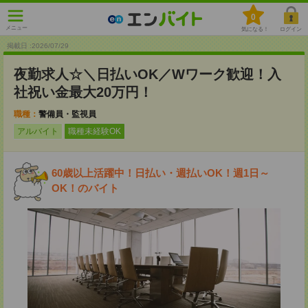
0
メニュー
気になる！
ログイン
掲載日 :2026
/
07
/
29
夜勤求人☆＼日払いOK／Wワーク歓迎！入
社祝い金最大20万円！
職種：
警備員・監視員
アルバイト
職種未経験OK
60歳以上活躍中！日払い・週払いOK！週1日～
OK！のバイト