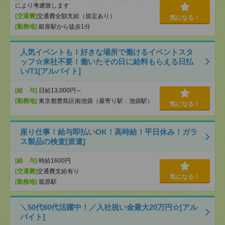
により考慮致します
[交通費]
交通費全額支給（規定あり）
気になる！
[勤務地]
銀座駅から徒歩1分
人気イベントも！好きな場所で働けるイベントスタ
ッフ☆来社不要！働いたその日に給料もらえる日払
い/T1[アルバイト]
[給 与]
日給13,000円～
[勤務地]
東京都豊島区南池袋（最寄り駅：池袋駅）
気になる！
座り仕事！給与即払いOK！高時給！平日休み！ガラ
ス製品の検査[派遣]
[給 与]
時給1600円
[交通費]
交通費支給有り
気になる！
[勤務地]
籠原駅
＼50代60代活躍中！／入社祝い金最大20万円☆[アル
バイト]