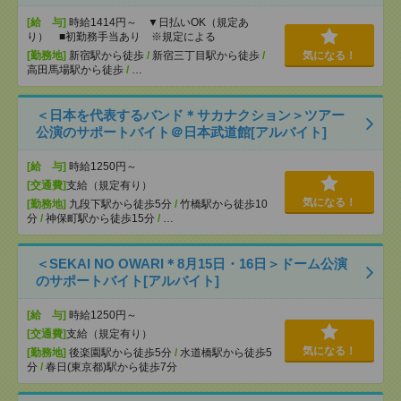
[給 与]
時給1414円～ ▼日払いOK（規定あ
り） ■初勤務手当あり ※規定による
[勤務地]
新宿駅から徒歩
/
新宿三丁目駅から徒歩
/
気になる！
高田馬場駅から徒歩
/
…
＜日本を代表するバンド＊サカナクション＞ツアー
公演のサポートバイト＠日本武道館[アルバイト]
[給 与]
時給1250円～
[交通費]
支給（規定有り）
気になる！
[勤務地]
九段下駅から徒歩5分
/
竹橋駅から徒歩10
分
/
神保町駅から徒歩15分
/
…
＜SEKAI NO OWARI＊8月15日・16日＞ドーム公演
のサポートバイト[アルバイト]
[給 与]
時給1250円～
[交通費]
支給（規定有り）
気になる！
[勤務地]
後楽園駅から徒歩5分
/
水道橋駅から徒歩5
分
/
春日(東京都)駅から徒歩7分