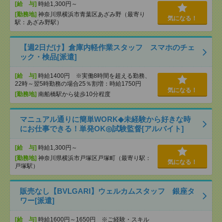
[給 与]
時給1,300円～
[勤務地]
神奈川県横浜市青葉区あざみ野（最寄り
気になる！
駅：あざみ野駅）
【週2日だけ】倉庫内軽作業スタッフ スマホのチェ
ック・検品[派遣]
[給 与]
時給1400円 ※実働8時間を超える勤務、
22時～翌5時勤務の場合25％割増：時給1750円
気になる！
[勤務地]
南船橋駅から徒歩10分程度
マニュアル通りに簡単WORK◆未経験から好きな時
にお仕事できる！単発OK◎試験監督[アルバイト]
[給 与]
時給1,300円～
[勤務地]
神奈川県横浜市戸塚区戸塚町（最寄り駅：
気になる！
戸塚駅）
販売なし【BVLGARI】ウェルカムスタッフ 銀座タ
ワー[派遣]
[給 与]
時給1600円～1650円 ※ご経験・スキル