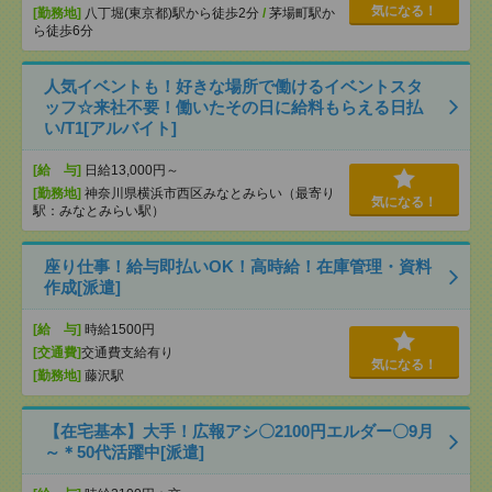
気になる！
[勤務地]
八丁堀(東京都)駅から徒歩2分
/
茅場町駅か
ら徒歩6分
人気イベントも！好きな場所で働けるイベントスタ
ッフ☆来社不要！働いたその日に給料もらえる日払
い/T1[アルバイト]
[給 与]
日給13,000円～
[勤務地]
神奈川県横浜市西区みなとみらい（最寄り
気になる！
駅：みなとみらい駅）
座り仕事！給与即払いOK！高時給！在庫管理・資料
作成[派遣]
[給 与]
時給1500円
[交通費]
交通費支給有り
気になる！
[勤務地]
藤沢駅
【在宅基本】大手！広報アシ〇2100円エルダー〇9月
～＊50代活躍中[派遣]