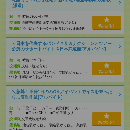
[派遣]
[給 与]
時給1800円＋交
[交通費]
通勤交通費別途支給(弊社規定あり)
気になる！
[勤務地]
渋谷駅から徒歩7分
/
神泉駅から徒歩5分
＜日本を代表するバンド＊サカナクション＞ツアー
公演のサポートバイト＠日本武道館[アルバイト]
[給 与]
時給1250円～
[交通費]
支給（規定有り）
気になる！
[勤務地]
九段下駅から徒歩5分
/
竹橋駅から徒歩10
分
/
神保町駅から徒歩15分
/
…
＼急募！単発1日のみOK／イベントでイスを並べた
り…簡単作業[アルバイト]
[給 与]
日勤日給：1万円～ 夜勤日給：1万2500
円～ ■日払いOK！ ■日給保証あり！
[交通費]
交通費規定支給
気になる！
[勤務地]
池袋駅から徒歩
/
駒込駅から徒歩
/
巣鴨駅
から徒歩
/
…