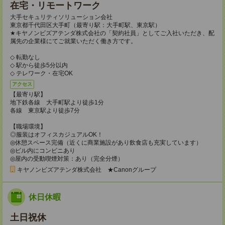
在宅・リモートワーク
大手セキュリティソリューション会社
東京都千代田区大手町（最寄り駅：大手町駅、東京駅）
★キヤノンビズアテンダ株式会社の「契約社員」としてご入社いただき、配
属先の企業様にてご就業いただく働き方です。
◇ 転勤なし
◇ 駅から徒歩5分以内
◇ テレワーク・在宅OK
アクセス
【最寄り駅】
地下鉄各線 大手町駅より徒歩1分
各線 東京駅より徒歩7分
【職場環境】
◎服装はオフィスカジュアルOK！
◎休憩スペース完備（近くに商業施設があり飲食店も充実しています）
◎ビル内にコンビニあり
◎屋内の受動喫煙対策：あり（完全分煙）
キヤノンビズアテンダ株式会社 ★Canonグループ
休日休暇
土日祝休