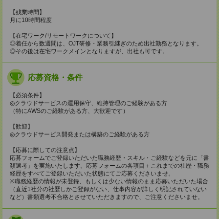
【残業時間】
月に10時間程度
【在宅ワーク/リモートワークについて】
◎着任から数週間は、OJT研修・業務引継ぎのため出社勤務となります。
◎その後は在宅ワークメインとなりますが、出社も可です。
応募資格・条件
【必須条件】
◎クラウドサービスの運用保守、維持管理のご経験がある方
（特にAWSのご経験がある方、大歓迎です）
【歓迎】
◎クラウドサービス開発または構築のご経験がある方
【応募に際しての注意点】
応募フォームでご登録いただいた職務経歴・スキル・ご経験などを元に「書
類選考」を実施いたします。応募フォームの各項目＋これまでの社歴・職務
経歴をすべてご登録いただいた状態にてご応募くださいませ。
※職務経歴の情報が未登録、もしくは少ない情報のまま応募いただいた場合
（直近1社分の社歴しかご登録がない、仕事内容が詳しく明記されていない
など）書類選考不合格とさせていただきますので、ご注意くださいませ。