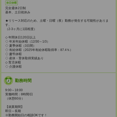
休日休暇
完全週休2日制
基本、土日祝休み
★リリース対応のため、土曜・日曜（夜）勤務が発生する可能性がありま
す。
（2-3ヶ月に1回程度）
◇ 年間休日120日以上
◇ 年末年始休暇（12/30～1/3）
◇ 夏季休暇（3日間）
◇ 有給休暇（2025年有給休暇取得率：87.4％）
◇ 慶弔休暇
◇ 産休・育休取得実績あり
◇ 育児休暇
◇ 介護休暇
勤務時間
9:00～18:00
実働時間：8時間/日
（休憩60分）
【就業期間】
即日～長期
※勤務開始日の相談OKです！