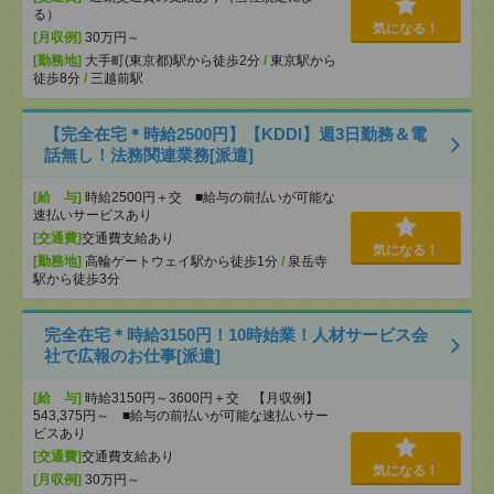
る）
気になる！
[月収例]
30万円～
[勤務地]
大手町(東京都)駅から徒歩2分
/
東京駅から
徒歩8分
/
三越前駅
【完全在宅＊時給2500円】【KDDI】週3日勤務＆電
話無し！法務関連業務[派遣]
[給 与]
時給2500円＋交 ■給与の前払いが可能な
速払いサービスあり
[交通費]
交通費支給あり
気になる！
[勤務地]
高輪ゲートウェイ駅から徒歩1分
/
泉岳寺
駅から徒歩3分
完全在宅＊時給3150円！10時始業！人材サービス会
社で広報のお仕事[派遣]
[給 与]
時給3150円～3600円＋交 【月収例】
543,375円～ ■給与の前払いが可能な速払いサー
ビスあり
[交通費]
交通費支給あり
気になる！
[月収例]
30万円～