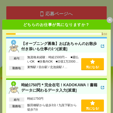
応募ページへ
×
どちらのお仕事が気になりますか？
気になる！
1
/10
【オープニング募集】おばあちゃんのお散歩
付き添いも仕事の1つ[派遣]
あなたの閲覧履歴からの
おすすめ
無資格未経験：時給1500円～ ■週払
給与
いOK ■扶養内OK ■日収1万2000円
以上
巣鴨駅 / 目白駅 / 北池袋駅 / …
気になる!
勤務地
【オープニング募集】おばあちゃんのお散歩付き添
いも仕事の1つ[派遣]
時給1750円＊完全在宅！KADOKAWA！書籍
データに関わるデータ入力[派遣]
[給 与]
無資格未経験：時給1500円～ ■週払い
OK ■扶養内OK ■日収1万2000円以上
時給1750円
給与
[交通費]
交通費全額支給
気になる！
飯田橋駅から徒歩3分 / 九段下駅から
[勤務地]
巣鴨駅
/
目白駅
/
北池袋駅
/
…
勤務地
気になる!
徒歩7分