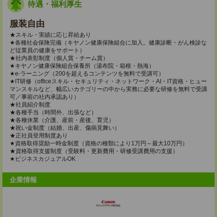
待遇・福利厚生
服装自由
★スキル・実績に応じ昇給あり
★各種社会保険完備（キヤノン健康保険組合に加入。健康診断・がん検診な
ど従業員の健康をサポート）
★社内表彰制度（個人賞・チーム賞）
★キヤノン健康保険組合保養所（湯布院・箱根・熱海）
★e-ラーニング（200を超えるコンテンツを無料で受講可）
★IT研修（officeスキル・セキュリティ・ネットワーク・AI・IT資格・ヒュー
マンスキルなど、幅広いカテゴリーの中から実務に必要な研修を無料で受講
可／事前の社内承認あり）
★社員紹介制度
★各種手当（時間外、出張など）
★各種休業（介護、産前・産後、育児）
★祝い金制度（結婚、出産、傷病見舞い）
★正社員登用制度あり
★資格取得奨励一時金制度（資格の種類により1万円～最大10万円）
★資格取得支援制度（受験料・更新費用・研修受講費用の支援）
★ビジネスカジュアルOK
企業情報