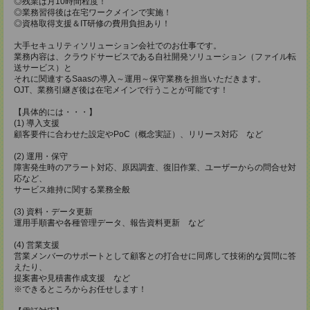
◎残業は月10時間程度！
◎業務習得後は在宅ワークメインで実施！
◎資格取得支援＆IT研修の費用負担あり！
大手セキュリティソリューション会社でのお仕事です。
業務内容は、クラウドサービスである自社開発ソリューション（ファイル転
送サービス）と
それに関連するSaasの導入～運用～保守業務を担当いただきます。
OJT、業務引継ぎ後は在宅メインで行うことが可能です！
【具体的には・・・】
(1) 導入支援
顧客要件に合わせた設定やPoC（概念実証）、リリース対応 など
(2) 運用・保守
障害発生時のアラート対応、原因調査、復旧作業、ユーザーからの問合せ対
応など、
サービス維持に関する業務全般
(3) 資料・データ更新
運用手順書や各種管理データ、報告資料更新 など
(4) 営業支援
営業メンバーのサポートとして顧客との打合せに同席して技術的な質問に答
えたり、
提案書や見積書作成支援 など
※できるところからお任せします！