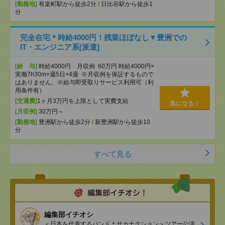
[勤務地]
有楽町駅から徒歩2分
/
日比谷駅から徒歩1
分
完全在宅＊時給4000円！残業ほぼなし▼豊洲での
IT・エンジニア系[派遣]
[給 与]
時給4000円 月収例 60万円 時給4000円×
実働7h30m×週5日×4週 ※月収例を保証するもので
はありません。※給与即受取りサービス利用可（利
用条件有）
[交通費]
1ヶ月3万円を上限として実費支給
気になる！
[月収例]
30万円～
[勤務地]
豊洲駅から徒歩2分
/
新豊洲駅から徒歩10
分
すべて見る
編集部イチオシ
＜日本を代表するバンド＊サカナクション＞ツアー公演