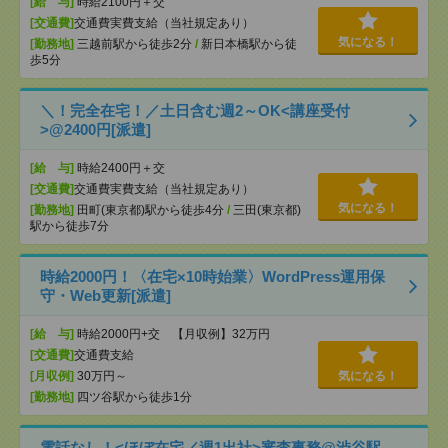
[給 与]
時給2100円＋交
[交通費]
交通費実費支給（当社規定あり）
気になる！
[勤務地]
三越前駅から徒歩2分
/
新日本橋駅から徒
歩5分
＼！完全在宅！／土日含む週2～OK<講座受付
>@2400円[派遣]
[給 与]
時給2400円＋交
[交通費]
交通費実費支給（当社規定あり）
気になる！
[勤務地]
田町(東京都)駅から徒歩4分
/
三田(東京都)
駅から徒歩7分
時給2000円！〈在宅×10時始業〉WordPress運用保
守・Web更新[派遣]
[給 与]
時給2000円+交 【月収例】32万円
[交通費]
交通費支給
[月収例]
30万円～
気になる！
[勤務地]
四ツ谷駅から徒歩1分
電話なし！<ほぼ在宅／週1出社>審査事務@渋谷駅