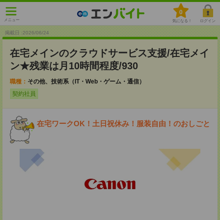
0
メニュー
気になる！
ログイン
掲載日 :2026
/
06
/
24
在宅メインのクラウドサービス支援/在宅メイ
ン★残業は月10時間程度/930
職種：
その他、技術系（IT・Web・ゲーム・通信）
契約社員
在宅ワークOK！土日祝休み！服装自由！のおしごと