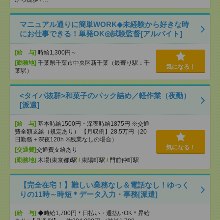
マニュアル通りに簡単WORK◆未経験から好きな時
にお仕事できる！単発OK◎試験監督[アルバイト]
[給 与]
時給1,300円～
[勤務地]
千葉県千葉市中央区新千葉（最寄り駅：千
気になる！
葉駅）
<タイパ抜群>和菓子のパック詰め／軽作業（夜勤）
[派遣]
[給 与]
基本時給1500円・深夜時給1875円 ※交通
費全額支給（規定あり） 【月収例】28.5万円（20
日勤務＋深夜120h ※残業なしの場合）
気になる！
[交通費]
交通費支給あり
[勤務地]
木場(東京都)駅
/
東陽町駅
/
門前仲町駅
【完全在宅！】難しい業務なし＆電話なし！ゆっく
りの11時～時短＊データ入力・事務[派遣]
[給 与]
◆時給1,700円＊日払い・週払いOK＊昇給