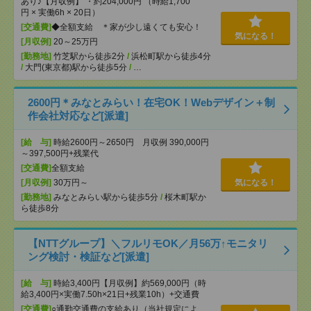
あり♪【月収例】 ・約204,000円 （時給1,700
円 × 実働6h × 20日）
[交通費]
◆全額支給 ＊家が少し遠くても安心！
気になる！
[月収例]
20～25万円
[勤務地]
竹芝駅から徒歩2分
/
浜松町駅から徒歩4分
/
大門(東京都)駅から徒歩5分
/
…
2600円＊みなとみらい！在宅OK！Webデザイン＋制
作会社対応など[派遣]
[給 与]
時給2600円～2650円 月収例 390,000円
～397,500円+残業代
[交通費]
全額支給
[月収例]
30万円～
気になる！
[勤務地]
みなとみらい駅から徒歩5分
/
桜木町駅か
ら徒歩8分
【NTTグループ】＼フルリモOK／月56万↑モニタリ
ング検討・検証など[派遣]
[給 与]
時給3,400円【月収例】約569,000円（時
給3,400円×実働7.50h×21日+残業10h）+交通費
[交通費]
○通勤交通費の支給あり（当社規定によ