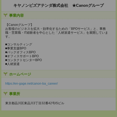
キヤノンビズアテンダ株式会社 ★Canonグループ
事業内容
【Canonグループ】
お客様のビジネスを拡大・効率化するための「BPOサービス」と、事務
職・営業職・IT経験者を中心とした「人材派遣サービス」を展開していま
す。
■コンサルティング
■事業支援BPO
■バックオフィスBPO
■オフィスサポートBPO
■コンタクトセンターBPO
■人材派遣
ホームページ
https://en-gage.net/canon-ba_career/
事業所
東京都品川区東品川3丁目32番42号ISビル