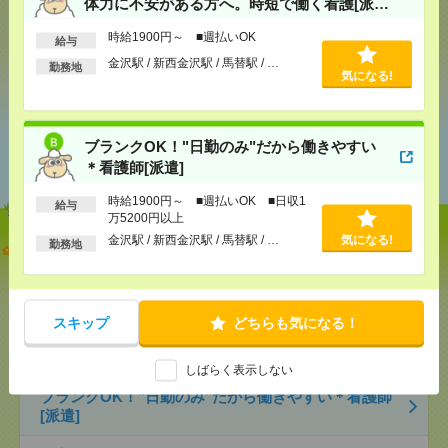
体力に不安がある方へ。時短で働く看護[派
遣]
時給1900円～ ■週払いOK
給与
金沢駅 / 新西金沢駅 / 馬替駅 / …
気になる！
勤務地
気になる!
あなたの閲覧履歴からの
ブランクOK！"日勤のみ"だから働きやすい
おすすめ
＊看護師[派遣]
時給1900円～ ■週払いOK ■日収1
給与
万5200円以上
金沢駅 / 新西金沢駅 / 馬替駅 / …
気になる!
勤務地
＜もう一度、看護師として働きたい＞でも、体力に
不安がある方へ。時短で働く看護[派遣]
[給 与]
時給1900円～ ■週払いOK
スキップ
どちらも気になる！
[交通費]
交通費全額支給
気になる！
[勤務地]
金沢駅
/
新西金沢駅
/
馬替駅
/
…
しばらく表示しない
ブランクOK！"日勤のみ"だから働きやすい＊看護師
[派遣]