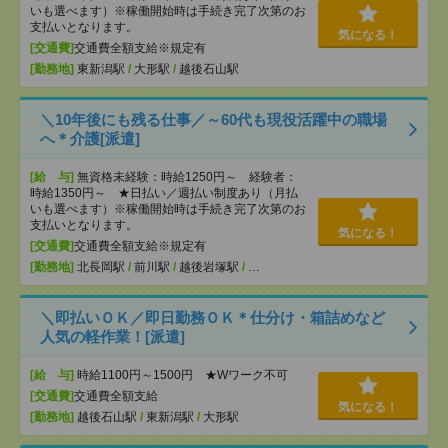
いも選べます）※稼働開始時は手続き完了次第のお
支払いとなります。
気になる！
[交通費]
交通費全額支給※規定有
[勤務地]
東新潟駅
/
大形駅
/
越後石山駅
＼10年後にも残る仕事／～60代も現役活躍中の職場
へ＊介護[派遣]
[給 与]
無資格未経験：時給1250円～ 経験者：
時給1350円～ ★日払い／週払い制度あり（月払
いも選べます）※稼働開始時は手続き完了次第のお
支払いとなります。
気になる！
[交通費]
交通費全額支給※規定有
[勤務地]
北長岡駅
/
前川駅
/
越後岩塚駅
/
…
＼即払いＯＫ／即日勤務ＯＫ＊仕分け・箱詰めなど
人気の軽作業！[派遣]
[給 与]
時給1100円～1500円 ★Wワーク不可
[交通費]
交通費全額支給
気になる！
[勤務地]
越後石山駅
/
東新潟駅
/
大形駅