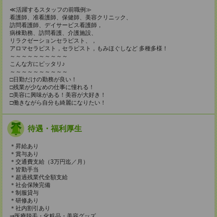
≪活躍するスタッフの前職例≫
看護師、准看護師、保健師、美容クリニック、
訪問看護師、デイサービス看護師，
病棟勤務、訪問看護、介護施設、
リラクゼーションセラピスト、，
アロマセラピスト，セラピスト，もみほぐしなど 多種多様！
～～～～～～～～～～
こんな方にピッタリ♪
～～～～～～～～～～
□日勤だけの勤務が良い！
□残業が少なめの仕事に憧れる！
□美容に興味がある！美容が大好き！
□働きながら自分も綺麗になりたい！
待遇・福利厚生
＊昇給あり
＊賞与あり
＊交通費支給（3万円迄／月）
＊皆勤手当
＊超過残業代全額支給
＊社会保険完備
＊制服貸与
＊研修あり
＊社内割引あり
⇒医療脱毛・化粧品・美容グッズ