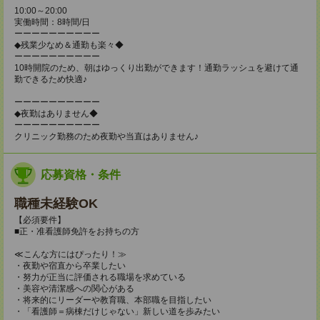
10:00～20:00
実働時間：8時間/日
ーーーーーーーーーー
◆残業少なめ＆通勤も楽々◆
ーーーーーーーーーー
10時開院のため、朝はゆっくり出勤ができます！通勤ラッシュを避けて通
勤できるため快適♪
ーーーーーーーーーー
◆夜勤はありません◆
ーーーーーーーーーー
クリニック勤務のため夜勤や当直はありません♪
応募資格・条件
職種未経験OK
【必須要件】
■正・准看護師免許をお持ちの方
≪こんな方にはぴったり！≫
・夜勤や宿直から卒業したい
・努力が正当に評価される職場を求めている
・美容や清潔感への関心がある
・将来的にリーダーや教育職、本部職を目指したい
・「看護師＝病棟だけじゃない」新しい道を歩みたい