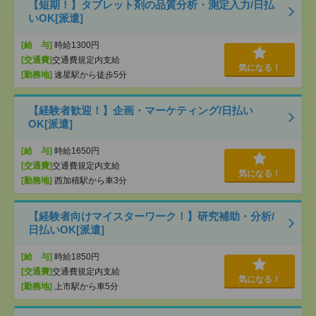
【短期！】タブレット剤の品質分析・測定入力/日払
いOK[派遣]
[給 与]
時給1300円
[交通費]
交通費規定内支給
気になる！
[勤務地]
速星駅から徒歩5分
【経験者歓迎！】企画・マーケティング/日払い
OK[派遣]
[給 与]
時給1650円
[交通費]
交通費規定内支給
気になる！
[勤務地]
西加積駅から車3分
【経験者向けマイスターワーク！】研究補助・分析/
日払いOK[派遣]
[給 与]
時給1850円
[交通費]
交通費規定内支給
気になる！
[勤務地]
上市駅から車5分