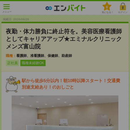
0
メニュー
気になる！
ログイン
掲載日 :2026
/
06
/
26
夜勤・体力勝負に終止符を。美容医療看護師
としてキャリアアップ★エミナルクリニック
メンズ富山院
職種：
看護師、准看護師、保健師、助産師
正社員
職種未経験OK
駅から徒歩5分以内！朝10時以降スタート！交通費
別途支給あり！のおしごと