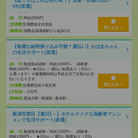
【誰でもはじめは初心者！】営業・企画/日払い
OK[派遣]
[給 与]
時給2000円
[交通費]
交通費規定内支給
気になる！
[勤務地]
国際会議場前駅から徒歩2分
【毎週お給料振り込み可能＊週払い】おばあちゃん
の生活サポート[派遣]
[給 与]
無資格未経験：時給1350円～ 経験者：
時給1400円～★日払い／週払い制度あり（月払い
も選べます）※稼働開始時は手続き完了次第のお支
払いとなります。
気になる！
[交通費]
交通費支給※規定有
[月収例]
～5万円
[勤務地]
西金沢駅
/
西泉駅
/
森本駅
/
…
新潟市東区【週3日～】ホテルライクな高齢者マンシ
ョンで生活サポート[派遣]
[給 与]
無資格未経験：時給1250円～ 経験者：
時給1350円～ ★日払い／週払い制度あり（月払