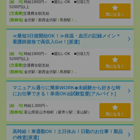
[給 与]
時給1900円～ ■週払いOK ■日収1万
5200円以上
[交通費]
交通費全額支給
気になる！
[勤務地]
金沢駅
/
新西金沢駅
/
馬替駅
/
…
≪最短3日後開始OK！≫体温・血圧の記録メイン＊
看護師資格で高収入Get！[派遣]
[給 与]
時給1900円～ ■週払いOK ■日収1万
5200円以上
[交通費]
交通費全額支給
気になる！
[勤務地]
金沢駅
/
新西金沢駅
/
馬替駅
/
…
マニュアル通りに簡単WORK◆未経験から好きな時
にお仕事できる！単発OK◎試験監督[アルバイト]
[給 与]
時給1,300円～
[勤務地]
富山県富山市桜町（最寄り駅：富山駅）
気になる！
高時給！車通勤OK！土日休み！日勤のお仕事！製品
の検査[派遣]