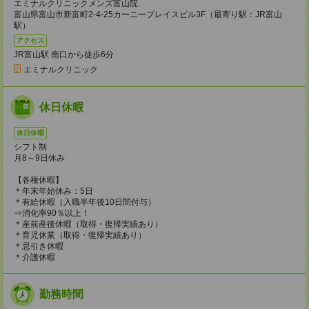
エミナルクリニックメンズ富山院
富山県富山市新富町2-4-25カーニープレイスビル3F（最寄り駅：JR富山
駅）
アクセス
JR富山駅 南口から徒歩6分
エミナルクリニック
休日休暇
休日休暇
シフト制
月8～9日休み
【各種休暇】
＊年末年始休み：5日
＊有給休暇（入職半年後10日間付与）
⇒消化率90％以上！
＊産前産後休暇（取得・復帰実績あり）
＊育児休業（取得・復帰実績あり）
＊忌引き休暇
＊介護休暇
勤務時間