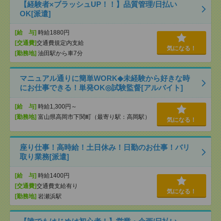
【経験者×ブラッシュUP！！】品質管理/日払い
OK[派遣]
[給 与]
時給1880円
[交通費]
交通費規定内支給
気になる！
[勤務地]
油田駅から車7分
マニュアル通りに簡単WORK◆未経験から好きな時
にお仕事できる！単発OK◎試験監督[アルバイト]
[給 与]
時給1,300円～
[勤務地]
富山県高岡市下関町（最寄り駅：高岡駅）
気になる！
座り仕事！高時給！土日休み！日勤のお仕事！バリ
取り業務[派遣]
[給 与]
時給1400円
[交通費]
交通費支給有り
気になる！
[勤務地]
岩瀬浜駅