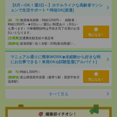
【8月～OK！週3日～】ホテルライクな高齢者マンシ
ョンで生活サポート＊時短OK[派遣]
[給 与]
無資格未経験：時給1250円～ 経験者：
時給1350円～★日払い／週払い制度あり（月払い
も選べます）※稼働開始時は手続き完了次第のお支
払いとなります。
気になる！
[交通費]
交通費全額支給※規定有
[勤務地]
新発田駅
/
佐々木駅
/
月岡(新潟県)駅
/
…
マニュアル通りに簡単WORK◆未経験から好きな時
にお仕事できる！単発OK◎試験監督[アルバイト]
[給 与]
時給1,300円～
[勤務地]
富山県黒部市若栗（最寄り駅：黒部宇奈月
気になる！
温泉駅）
すべて見る