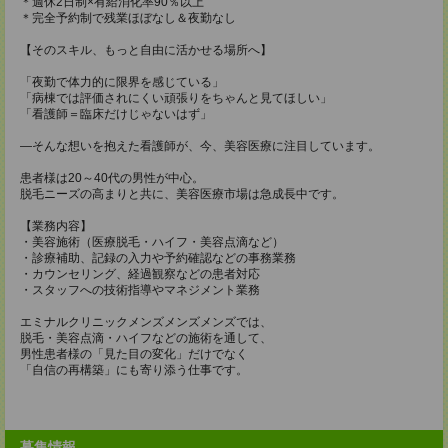
＊週休2日制×有給消化率90％以上
＊完全予約制で残業ほぼなし＆夜勤なし
【そのスキル、もっと自由に活かせる場所へ】
「夜勤で体力的に限界を感じている」
「病棟では評価されにくい頑張りをちゃんと見てほしい」
「看護師＝臨床だけじゃないはず」
―そんな想いを抱えた看護師が、今、美容医療に注目しています。
患者様は20～40代の男性が中心。
脱毛ニーズの高まりと共に、美容医療市場は急成長中です。
【業務内容】
・美容施術（医療脱毛・ハイフ・美容点滴など）
・診療補助、記録の入力や予約確認などの事務業務
・カウンセリング、経過観察などの患者対応
・スタッフへの技術指導やマネジメント業務
エミナルクリニックメンズメンズメンズでは、
脱毛・美容点滴・ハイフなどの施術を通して、
男性患者様の「見た目の変化」だけでなく
「自信の再構築」にも寄り添う仕事です。
募集情報