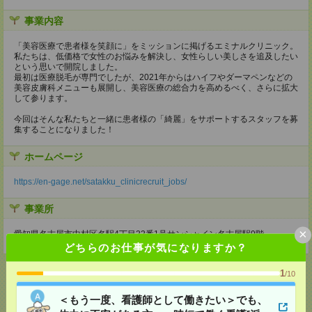
事業内容
「美容医療で患者様を笑顔に」をミッションに掲げるエミナルクリニック。
私たちは、低価格で女性のお悩みを解決し、女性らしい美しさを追及したい
という思いで開院しました。
最初は医療脱毛が専門でしたが、2021年からはハイフやダーマペンなどの
美容皮膚科メニューも展開し、美容医療の総合力を高めるべく、さらに拡大
して参ります。
今回はそんな私たちと一緒に患者様の「綺麗」をサポートするスタッフを募
集することになりました！
ホームページ
https://en-gage.net/satakku_clinicrecruit_jobs/
事業所
×
愛知県名古屋市中村区名駅4丁目22番1号サンシャイン名古屋駅9階
どちらのお仕事が気になりますか？
1
/10
＜もう一度、看護師として働きたい＞でも、
応募ページへ