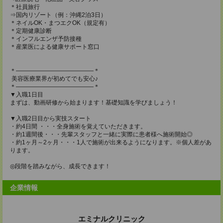
＊社員旅行
⇒国内リゾート（例：沖縄2泊3日）
＊ネイルOK・まつエクOK（規定有）
＊定期健康診断
＊インフルエンザ予防接種
＊産業医による健康サポート窓口
＊―――――――――――――＊
美容医療業界が初めてでも安心♪
＊―――――――――――――＊
▼入職1日目
まずは、動画研修から始まります！基礎知識を学びましょう！
▼入職2日目から実技スタート
・約4日間 ・・・全身施術を覚えていただきます。
・約1週間後・・・先輩スタッフと一緒に実際に患者様へ施術開始◎
・約1ヶ月～2ヶ月・・・1人で施術が出来るようになります。※個人差があ
ります。
◎段階を踏みながら、成長できます！
企業情報
エミナルクリニック