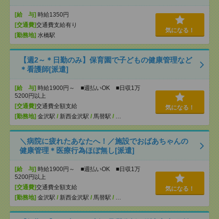
[給 与]
時給1350円
[交通費]
交通費支給有り
気になる！
[勤務地]
水橋駅
【週2～＊日勤のみ】保育園で子どもの健康管理など
＊看護師[派遣]
[給 与]
時給1900円～ ■週払いOK ■日収1万
5200円以上
[交通費]
交通費全額支給
気になる！
[勤務地]
金沢駅
/
新西金沢駅
/
馬替駅
/
…
＼病院に疲れたあなたへ！／施設でおばあちゃんの
健康管理＊医療行為ほぼ無し[派遣]
[給 与]
時給1900円～ ■週払いOK ■日収1万
5200円以上
[交通費]
交通費全額支給
気になる！
[勤務地]
金沢駅
/
新西金沢駅
/
馬替駅
/
…