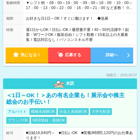
▼シフト例 ・08：00～19：00 ・09：00～18：00 ・10：00～
勤務時間
17：00 ・13：00～22：00 ・16：00～21：00 など多数！ ※お
仕事により勤務時間が異なります
お好きな日1日～OK！すぐに働けます！ ◆急募
期間
週1日からOK
/
日払いOK
/
履歴書不要
/
40～50代活躍中
/
副
特徴
業・WワークOK
/
服装自由
/
シフト勤務
/
10名以上の大量募
集
/
電話対応なし
/
パソコンスキル不要
気になる！
応募する
詳細へ
掲載日：2026.08.07
未読
＜1日～OK！＞あの有名企業も！展示会や株主
総会のお手伝い！
アルバイト
職種未経験OK
社会人未経験OK
大学生歓迎
ブランクOK
WEB登録・面接OK
■日給16,840円～ ■日払いOK ■実働3時間5,120円のお仕事あ
給与
ります！