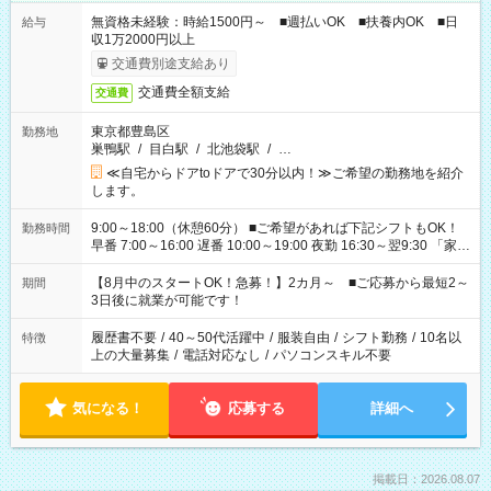
無資格未経験：時給1500円～ ■週払いOK ■扶養内OK ■日
給与
収1万2000円以上
交通費別途支給あり
交通費全額支給
交通費
東京都豊島区
勤務地
巣鴨駅
/
目白駅
/
北池袋駅
/
…
≪自宅からドアtoドアで30分以内！≫ご希望の勤務地を紹介
します。
9:00～18:00（休憩60分） ■ご希望があれば下記シフトもOK！
勤務時間
早番 7:00～16:00 遅番 10:00～19:00 夜勤 16:30～翌9:30 「家族
と休みを合わせたい」 「余裕を持って夕飯の準備がしたい」
「できれば残業はしたくない」 など、ご希望を教えてください
【8月中のスタートOK！急募！】2カ月～ ■ご応募から最短2～
期間
ね。 ※Wワーク希望の方へ 今ご覧のお仕事で希望する勤務時間
3日後に就業が可能です！
と、もう1つのお仕事の勤務時間。 合計で週40時間を超える場
合は応募できません。
履歴書不要
/
40～50代活躍中
/
服装自由
/
シフト勤務
/
10名以
特徴
上の大量募集
/
電話対応なし
/
パソコンスキル不要
気になる！
応募する
詳細へ
掲載日：2026.08.07