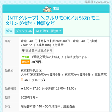
掲載日：2026.08.07
未読
【NTTグループ】＼フルリモOK／月56万↑モニ
タリング検討・検証など
派遣
ブランクOK
WEB登録・面接OK
時給3,400円【月収例】約569,000円（時給3,400円×実働
給与
7.50h×21日+残業10h）+交通費
交通費別途支給あり
○通勤交通費の支給あり（当社規定による）
交通費
30万円～
月収例
東京都千代田区
勤務地
大手町(東京都)駅から徒歩2分
/
東京駅から徒歩8分
/
三越前駅
●NTTグループ●
★9:00～17:30（休憩時間 12:00～13:00）
勤務時間
2026年9月～
期間
履歴書不要
/
40～50代活躍中
/
服装自由
特徴