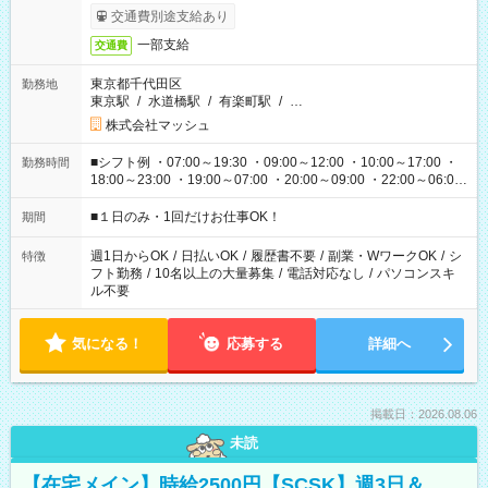
交通費別途支給あり
一部支給
交通費
東京都千代田区
勤務地
東京駅
/
水道橋駅
/
有楽町駅
/
…
株式会社マッシュ
■シフト例 ・07:00～19:30 ・09:00～12:00 ・10:00～17:00 ・
勤務時間
18:00～23:00 ・19:00～07:00 ・20:00～09:00 ・22:00～06:00
etc ★最短で3時間で5,120円のお仕事から 15時間で2万円近く稼
げるお仕事も！ ご希望のお時間に合わせてご紹介！ ※シフトは
■１日のみ・1回だけお仕事OK！
期間
現場によって異なります。 ※勿論、休憩時間はあるのでご安心
ください！
週1日からOK
/
日払いOK
/
履歴書不要
/
副業・WワークOK
/
シ
特徴
フト勤務
/
10名以上の大量募集
/
電話対応なし
/
パソコンスキ
ル不要
気になる！
応募する
詳細へ
掲載日：2026.08.06
未読
【在宅メイン】時給2500円【SCSK】週3日＆