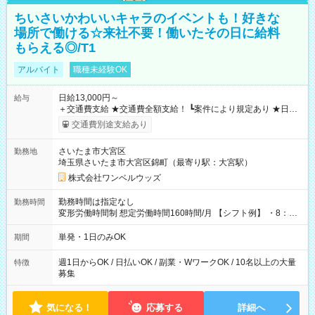
ちいさいかわいいキャラのイベントも！好きな
場所で働ける☆来社不要！働いたその日に給料
もらえる◎/T1
アルバイト
職種未経験OK
日給13,000円～
給与
＋交通費支給 ★交通費全額支給！ ┗案件により規定あり ★日払
いOK！（規定あり） ┗働いたその日に現金GET♪ お仕事後はコ
交通費別途支給あり
ンビニATMから 日払い分を引き落とせます！ 【試用期間】試
用期間なし
さいたま市大宮区
勤務地
埼玉県さいたま市大宮区錦町（最寄り駅：大宮駅）
株式会社ワンベルウッズ
勤務時間は指定なし
勤務時間
変形労働時間制 想定労働時間160時間/月 【シフト例】 ・8：00
～21：00
単発・1日のみOK
期間
週1日からOK / 日払いOK / 副業・WワークOK / 10名以上の大量
特徴
募集
気になる！
応募する
詳細へ