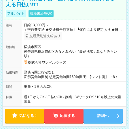
える日払い/T1
アルバイト
職種未経験OK
日給13,000円～
給与
＋交通費支給 ★交通費全額支給！ ┗案件により規定あり ★日払
いOK！（規定あり） ┗働いたその日に現金GET♪ お仕事後はコ
交通費別途支給あり
ンビニATMから 日払い分を引き落とせます！ 【試用期間】試
用期間なし
横浜市西区
勤務地
神奈川県横浜市西区みなとみらい（最寄り駅：みなとみらい
駅）
株式会社ワンベルウッズ
勤務時間は指定なし
勤務時間
変形労働時間制 想定労働時間160時間/月 【シフト例】 ・8：00
～21：00
単発・1日のみOK
期間
週1日からOK / 日払いOK / 副業・WワークOK / 10名以上の大量
特徴
募集
気になる！
応募する
詳細へ