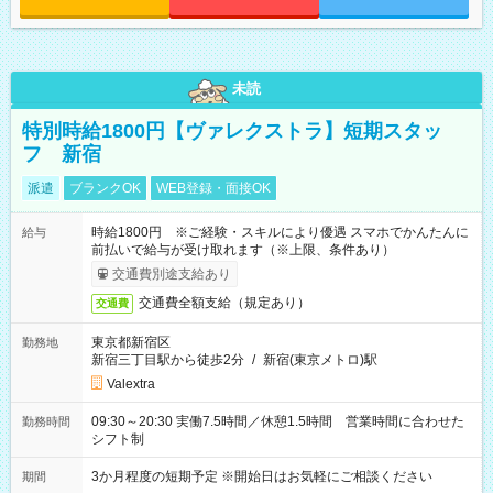
未読
特別時給1800円【ヴァレクストラ】短期スタッ
フ 新宿
派遣
ブランクOK
WEB登録・面接OK
時給1800円 ※ご経験・スキルにより優遇 スマホでかんたんに
給与
前払いで給与が受け取れます（※上限、条件あり）
交通費別途支給あり
交通費全額支給（規定あり）
交通費
東京都新宿区
勤務地
新宿三丁目駅から徒歩2分
/
新宿(東京メトロ)駅
Valextra
09:30～20:30 実働7.5時間／休憩1.5時間 営業時間に合わせた
勤務時間
シフト制
3か月程度の短期予定 ※開始日はお気軽にご相談ください
期間