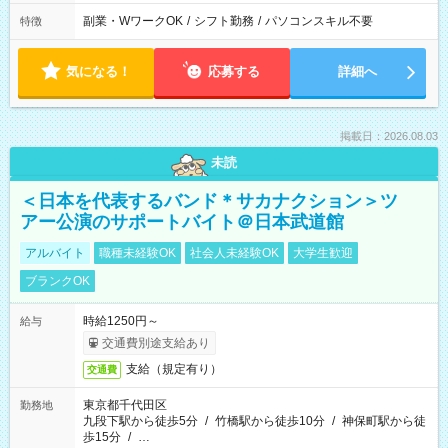
副業・WワークOK
/
シフト勤務
/
パソコンスキル不要
特徴
気になる！
応募する
詳細へ
掲載日：2026.08.03
未読
＜日本を代表するバンド＊サカナクション＞ツ
アー公演のサポートバイト＠日本武道館
アルバイト
職種未経験OK
社会人未経験OK
大学生歓迎
ブランクOK
時給1250円～
給与
交通費別途支給あり
支給（規定有り）
交通費
東京都千代田区
勤務地
九段下駅から徒歩5分
/
竹橋駅から徒歩10分
/
神保町駅から徒
歩15分
/
…