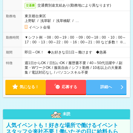
交通費別途支給あり(勤務地により異なります)
交通費
東京都台東区
勤務地
上野駅
/
浅草駅
/
浅草橋駅
/
…
イベント会場
▼シフト例 ・08：00～19：00 ・09：00～18：00 ・10：00～
勤務時間
17：00 ・13：00～22：00 ・16：00～21：00 など多数！ ※お
仕事により勤務時間が異なります
即日～OK！ ◆お好きな日1日～働けます ◆急募
期間
週1日からOK
/
日払いOK
/
履歴書不要
/
40～50代活躍中
/
副
特徴
業・WワークOK
/
服装自由
/
シフト勤務
/
10名以上の大量募
集
/
電話対応なし
/
パソコンスキル不要
気になる！
応募する
詳細へ
未読
人気イベントも！好きな場所で働けるイベント
スタッフ☆来社不要！働いたその日に給料もら