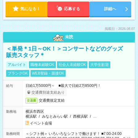
気になる！
応募する
詳細へ
掲載日：2026.08.07
未読
＜単発＊1日～OK！＞コンサートなどのグッズ
販売スタッフ＊
アルバイト
職種未経験OK
社会人未経験OK
大学生歓迎
ブランクOK
WEB登録・面接OK
日給1万5000円～ ■最大で日給2万8500円！
給与
交通費別途支給あり
交通費規定支給
交通費
横浜市西区
勤務地
横浜駅
/
みなとみらい駅
/
西横浜駅
/
…
イベント会場
＜シフト例＞ いろいろなシフトで働けます！ ■7:00-24:00
勤務時間