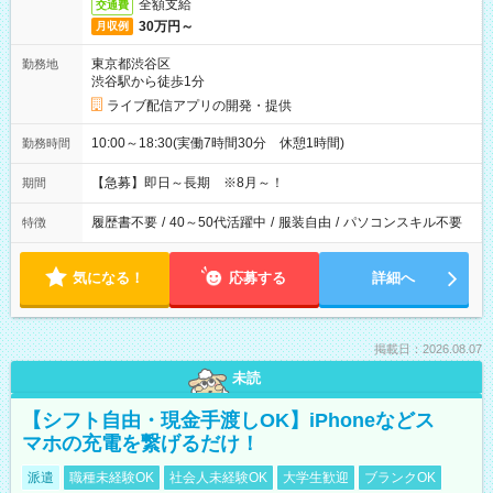
全額支給
交通費
30万円～
月収例
東京都渋谷区
勤務地
渋谷駅から徒歩1分
ライブ配信アプリの開発・提供
10:00～18:30(実働7時間30分 休憩1時間)
勤務時間
【急募】即日～長期 ※8月～！
期間
履歴書不要
/
40～50代活躍中
/
服装自由
/
パソコンスキル不要
特徴
気になる！
応募する
詳細へ
掲載日：2026.08.07
未読
【シフト自由・現金手渡しOK】iPhoneなどス
マホの充電を繋げるだけ！
派遣
職種未経験OK
社会人未経験OK
大学生歓迎
ブランクOK