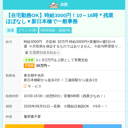
未読
【在宅勤務OK】時給3000円！10～16時＊残業
ほぼなし▼新日本橋で一般事務
派遣
ブランクOK
WEB登録・面接OK
時給3000円 月収例 30万円 時給3000円×実働5h×週5日×4
給与
週 ※月収例を保証するものではありません。※給与即受取りサ
ービス利用可（利用条件有）
交通費別途支給あり
1ヶ月3万円を上限として実費支給
交通費
30万円～
月収例
東京都中央区
勤務地
新日本橋駅から徒歩3分
/
三越前駅から徒歩1分
サ－ビス
10:00-16:00（休憩60分）実働5時間（残業少なめ！）
勤務時間
2026年09月01日～長期 ※開始日相談OK ※9月～！
期間
履歴書不要
特徴