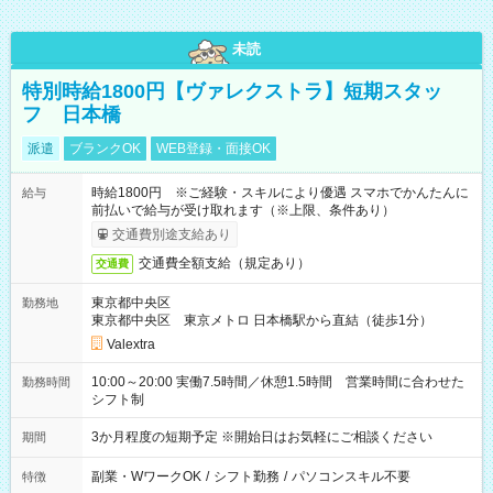
未読
特別時給1800円【ヴァレクストラ】短期スタッ
フ 日本橋
派遣
ブランクOK
WEB登録・面接OK
時給1800円 ※ご経験・スキルにより優遇 スマホでかんたんに
給与
前払いで給与が受け取れます（※上限、条件あり）
交通費別途支給あり
交通費全額支給（規定あり）
交通費
東京都中央区
勤務地
東京都中央区 東京メトロ 日本橋駅から直結（徒歩1分）
Valextra
10:00～20:00 実働7.5時間／休憩1.5時間 営業時間に合わせた
勤務時間
シフト制
3か月程度の短期予定 ※開始日はお気軽にご相談ください
期間
副業・WワークOK
/
シフト勤務
/
パソコンスキル不要
特徴