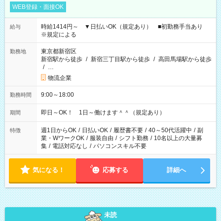
WEB登録・面接OK
時給1414円～ ▼日払いOK（規定あり） ■初勤務手当あり
給与
※規定による
東京都新宿区
勤務地
新宿駅から徒歩
/
新宿三丁目駅から徒歩
/
高田馬場駅から徒歩
/
…
物流企業
9:00～18:00
勤務時間
即日～OK！ 1日～働けます＾＾（規定あり）
期間
週1日からOK
/
日払いOK
/
履歴書不要
/
40～50代活躍中
/
副
特徴
業・WワークOK
/
服装自由
/
シフト勤務
/
10名以上の大量募
集
/
電話対応なし
/
パソコンスキル不要
気になる！
応募する
詳細へ
未読