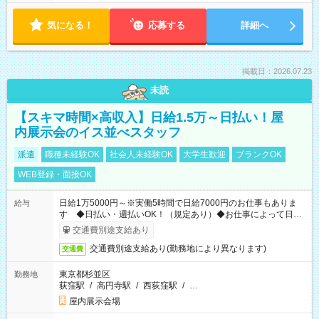
気になる！
応募する
詳細へ
掲載日：2026.07.23
未読
【スキマ時間×高収入】日給1.5万～日払い！屋
内展示会のイス並べスタッフ
派遣
職種未経験OK
社会人未経験OK
大学生歓迎
ブランクOK
WEB登録・面接OK
日給1万5000円～※実働5時間で日給7000円のお仕事もありま
給与
す ◆日払い・週払いOK！（規定あり）◆お仕事によって日給
も異なります
交通費別途支給あり
交通費別途支給あり(勤務地により異なります)
交通費
東京都杉並区
勤務地
荻窪駅
/
高円寺駅
/
西荻窪駅
/
…
屋内展示会場