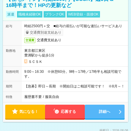
16時半まで！HPの更新など
派遣
職種未経験OK
ブランクOK
WEB登録・面接OK
時給2500円＋交 ■給与の前払いが可能な速払いサービスあり
給与
交通費別途支給あり
交通費支給あり
交通費
東京都江東区
勤務地
豊洲駅から徒歩1分
ＳＣＳＫ
9:00～16:30 ※休憩60分。9時～17時／17時半も相談可能で
勤務時間
す。
【急募】即日～長期 ※開始日はご相談可能です！ ※8月～！
期間
履歴書不要
/
服装自由
特徴
気になる！
応募する
詳細へ
掲載日：2026.08.08