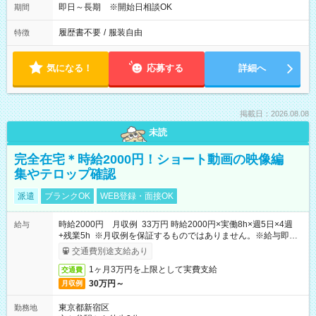
即日～長期 ※開始日相談OK
期間
履歴書不要
/
服装自由
特徴
気になる！
応募する
詳細へ
掲載日：2026.08.08
未読
完全在宅＊時給2000円！ショート動画の映像編
集やテロップ確認
派遣
ブランクOK
WEB登録・面接OK
時給2000円 月収例 33万円 時給2000円×実働8h×週5日×4週
給与
+残業5h ※月収例を保証するものではありません。※給与即受
取りサービス利用可（利用条件有）
交通費別途支給あり
1ヶ月3万円を上限として実費支給
交通費
30万円～
月収例
東京都新宿区
勤務地