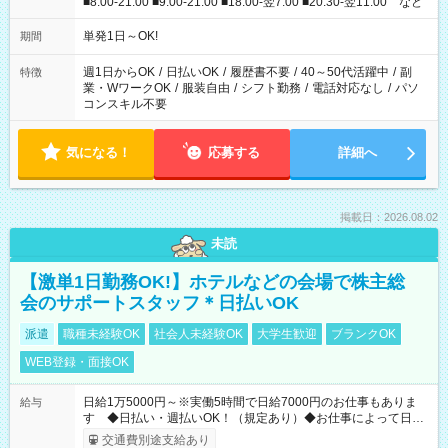
■8:00-21:00 ■9:00-21:00 ■18:00-翌7:00 ■20:30-翌11:00 など
単発1日～OK!
期間
週1日からOK
/
日払いOK
/
履歴書不要
/
40～50代活躍中
/
副
特徴
業・WワークOK
/
服装自由
/
シフト勤務
/
電話対応なし
/
パソ
コンスキル不要
気になる！
応募する
詳細へ
掲載日：2026.08.02
未読
【激単1日勤務OK!】ホテルなどの会場で株主総
会のサポートスタッフ＊日払いOK
派遣
職種未経験OK
社会人未経験OK
大学生歓迎
ブランクOK
WEB登録・面接OK
日給1万5000円～※実働5時間で日給7000円のお仕事もありま
給与
す ◆日払い・週払いOK！（規定あり）◆お仕事によって日給
も異なります
交通費別途支給あり