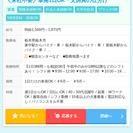
＼来社不要／単発1日OK＊文房具の仕分け
派遣
職種未経験OK
社会人未経験OK
大学生歓迎
ブランクOK
WEB登録・面接OK
時給1,500円～1,875円
給与
栃木県栃木市
勤務地
家中駅からバイク・車
/
栃木駅からバイク・車
/
新栃木駅から
バイク・車
/
…
■物流センターなど ■勤務地選べます
【1日3時間～も相談OK!】午前中のみや18時以降などのシフト
勤務時間
あり！ シフト例 ▼9:00～12:00 ▼9:00～17:00 ▼10:00～19:00
▼18:00～21:00
1日だけの単発OK！＃8月～ ＃9月～
期間
週1日からOK
/
日払いOK
/
40～50代活躍中
/
副業・Wワーク
特徴
OK
/
服装自由
/
シフト勤務
/
10名以上の大量募集
/
電話対応な
し
/
パソコンスキル不要
気になる！
応募する
詳細へ