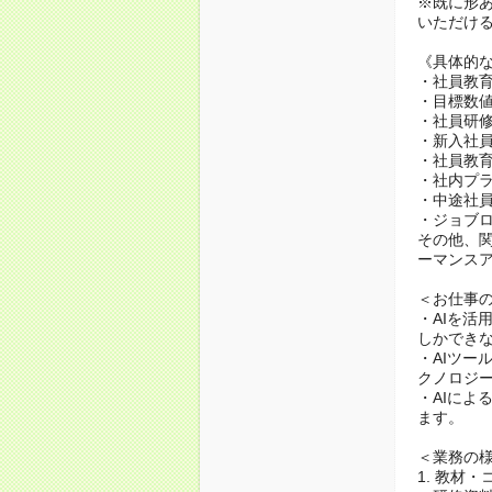
※既に形
いただけ
《具体的
・社員教
・目標数
・社員研
・新入社
・社員教
・社内プ
・中途社
・ジョブ
その他、
ーマンス
＜お仕事
・AIを活
しかできな
・AIツー
クノロジ
・AIによ
ます。
＜業務の様
1. 教材