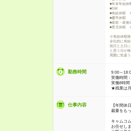
■年末年始休
■GW
■有給休暇 
■慶弔休暇
■産前・産後
■育児休暇 
※有給休暇推
全社的に有給
祝日と土日に
と思う日が推
周囲に気遣う
勤務時間
9:00～18:
実働時間：
実働8時間
★残業は月
仕事内容
【年間休日
裁量をもっ
キャムコ
お任せし