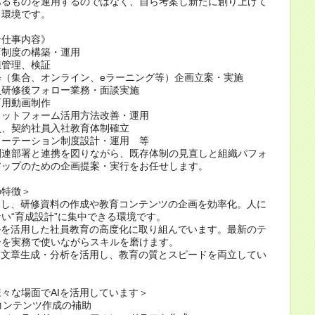
あるものを運用するのではなく、自ら考案し新たに創り上げて
る環境です。
な仕事内容》
育制度の構築・運用
値管理、検証
修（集合、オンライン、eラーニング等）企画立案・実施
員研修後フォロー業務・面談実施
育用動画制作
ラットフォーム活用方法改善・運用
員、契約社員入社教育体制確立
ローテーション制度設計・運用 等
関連部署と連携を図りながら、既存体制の見直しと組織パフォ
アップのための企画提案・実行をお任せします。
の特徴＞
用し、研修資料の作成や教育コンテンツの企画を効率化。人に
い“育成設計”に集中できる環境です。
ルを活用した社員教育の高度化に取り組んでいます。最新のテ
ーを実務で使いながらスキルを磨けます。
る文章生成・分析を活用し、教育の質とスピードを両立してい
々な場面でAIを活用しています＞
・コンテンツ作成の補助