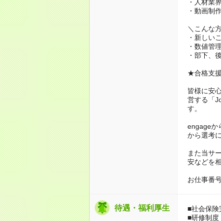
・人材業
・動画制
＼こんな
・新しい
・数値管
・部下、
★合格支援
皆様に安心
営する「J
す。
engag
から選考
また当サ
安などを
お仕事番号：
待遇・福利厚生
■社会保険
■研修制度