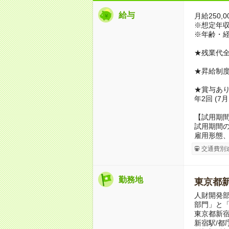
給与
月給250,0
※想定年収3,
※年齢・
★残業代
★昇給制
★賞与あ
年2回 (7
【試用期
試用期間の
雇用形態
交通費別
勤務地
東京都
人財開発
部門」と
東京都新宿
新宿駅/都