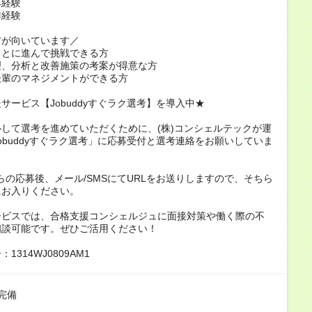
界経験
作経験
方が向いています／
ことに進んで挑戦できる方
理、分析と改善施策の考案が得意な方
後輩のマネジメントができる方
サービス【Jobuddyすぐラク選考】を導入中★
して選考を進めていただくために、(株)コンシェルテックが運
obuddyすぐラク選考」に応募受付と選考連絡をお願いしていま
eからの応募後、メール/SMSにてURLをお送りしますので、そちら
にお入りください。
ービスでは、合格支援コンシェルジュに面接対策や働く際の不
相談可能です。ぜひご活用ください！
1314WJ0809AM1
完備