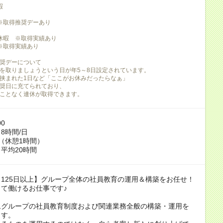
暇
※取得推奨デーあり
休暇 ※取得実績あり
※取得実績あり
奨デーについて
を取りましょうという日が年5～8日設定されています。
挟まれた1日など「ここがお休みだったらなぁ」
奨日に充てられており、
ことなく連休が取得できます。
00
8時間/日
（休憩1時間）
平均20時間
125日以上】グループ全体の社員教育の運用＆構築をお任せ！
て働けるお仕事です♪
ムグループの社員教育制度および関連業務全般の構築・運用を
ます。