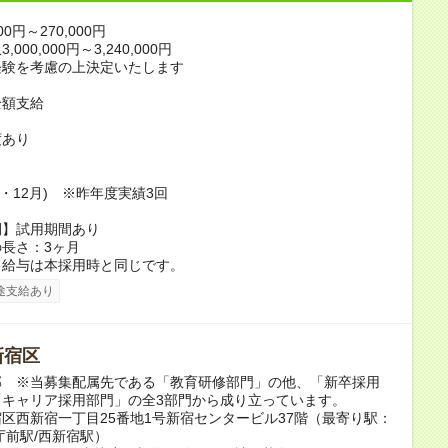
00円～270,000円
000,000円～3,240,000円
経験を考慮の上決定いたします
全額支給
度あり
り
月・12月) ※昨年度実績3回
間】試用期間あり
長さ：3ヶ月
、給与は本採用時と同じです。
途支給あり
新宿区
部 ※当募集配属先である「教育研修部門」の他、「新卒採用
「キャリア採用部門」の全3部門から成り立っています。
区西新宿一丁目25番地1号新宿センタービル37階（最寄り駅：
庁前駅/西新宿駅）