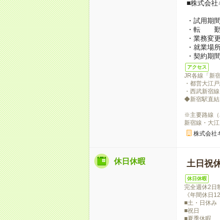
■株式会
・試用期間
・転 勤
・業務変
・就業場
・契約期
アクセス
JR各線「新
・都営大江戸
・西武新宿線
◆新宿駅直結
※主要路線（
新宿線・大江
株式会社
休日休暇
土日祝
休日休暇
完全週休2日
《年間休日1
■土・日休み
■祝日
■夏季休暇