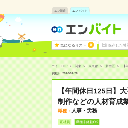
エン派遣
エン バイト
0
気になるリスト
保存した希
バイトTOP
関東
東京都
新宿区
【年
掲載日 :
2026
/
07
/
28
【年間休日125日】
制作などの人材育成業
人事・労務
職種：
正社員
職種未経験OK