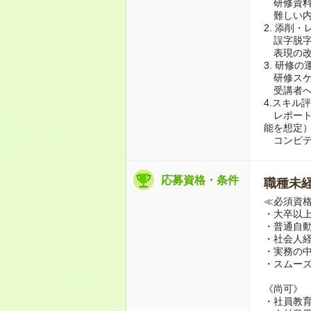
研修資料
難しい内
2. 添削
誤字脱字
表現の改
3. 研修
研修スケ
受講者へ
4.スキル
レポート
能を想定
コンピテ
応募資格・条件
職種未経
≪必須資
・大卒以
・普通自
・社会人経
・実務の中
・スムー
《尚可》
・社員教