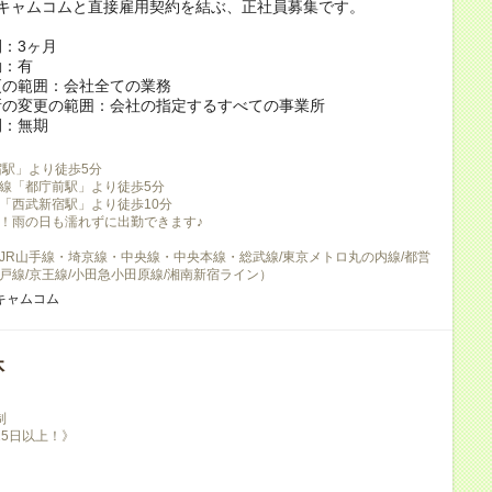
社キャムコムと直接雇用契約を結ぶ、正社員募集です。
：3ヶ月
：有
更の範囲：会社全ての業務
所の変更の範囲：会社の指定するすべての事業所
間：無期
宿駅」より徒歩5分
線「都庁前駅」より徒歩5分
「西武新宿駅」より徒歩10分
！雨の日も濡れずに出勤できます♪
JR山手線・埼京線・中央線・中央本線・総武線/東京メトロ丸の内線/都営
戸線/京王線/小田急小田原線/湘南新宿ライン）
キャムコム
休
制
25日以上！》