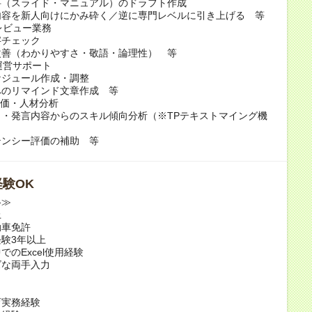
（スライド・マニュアル）のドラフト作成
容を新人向けにかみ砕く／逆に専門レベルに引き上げる 等
・レビュー業務
チェック
善（わかりやすさ・敬語・論理性） 等
の運営サポート
ジュール作成・調整
のリマインド文章作成 等
評価・人材分析
・発言内容からのスキル傾向分析（※TPテキストマイング機
）
ンシー評価の補助 等
験OK
格≫
上
動車免許
験3年以上
でのExcel使用経験
ズな両手入力
育実務経験