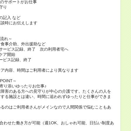
活のサポートがお仕事
守り
の記入 など
面談時にお伝えします
の流れ～
 お食事介助、外出援助など
～ サービス記録、終了 次の利用者宅へ
 ケア開始
 サービス記録、終了
ケア内容、時間はご利用者により異なります
OINT～
に寄り添いゆったりお仕事♪
体障害のある方への見守りが中心の介護です。たくさんの人を
アする施設とは違い、時間に追われずゆったりと仕事ができま
わるのはご利用者さんがメインなので人間関係で悩むこともあ
。
に合わせた働き方が可能（週1OK、おしゃれ可能、日払い制度あ