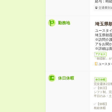
給与：時給 
交通費別
勤務地
埼玉県
ユースタイ
埼玉県朝
※訪問介
アをお聞
※詳細は
アクセス
「朝霞駅」が
ユースタ
休日休暇
休日休暇
完全週休2日
✅【休日】
シフト制、完
平日のみ・土
✅【休暇】
有給休暇