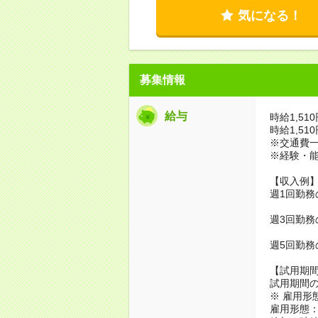
気になる！
募集情報
給与
時給1,51
時給1,51
※交通費
※経験・
【収入例
週1回勤務の
週3回勤務の
週5回勤務の
【試用期
試用期間の
※ 雇用形
雇用形態