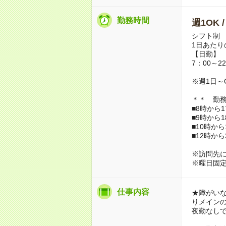
勤務時間
週1OK 
シフト制
1日あたり
【日勤】
7：00～
※週1日～
＊＊ 勤
■8時から1
■9時から1
■10時から
■12時か
※訪問先
※曜日固
仕事内容
★障がい
りメイン
夜勤なし