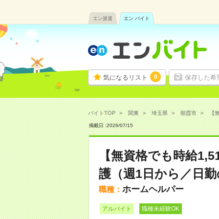
エン派遣
エン バイト
0
気になるリスト
保存した希
バイトTOP
関東
埼玉県
朝霞市
【無
掲載日 :
2026
/
07
/
15
【無資格でも時給1,
護（週1日から／日勤の
ホームヘルパー
職種：
アルバイト
職種未経験OK