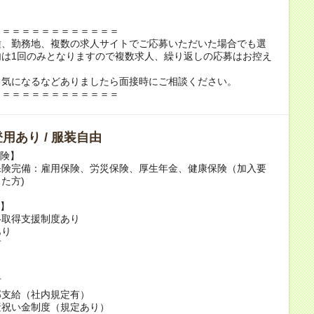
＝＝＝＝＝＝＝＝＝＝＝＝＝
種、勤務地、複数の求人サイトでご応募いただいた場合でも選
内は1回のみとなりますので複数求人、繰り返しの応募はお控え
。
も気になるなどありましたら面接時にご相談ください。
＝＝＝＝＝＝＝＝＝＝＝＝＝
用あり / 服装自由
保険】
保険完備：雇用保険、労災保険、厚生年金、健康保険（加入要
た方)
】
格取得支援制度あり
あり
有
有
部支給（社内規定有）
産祝い金制度（規定あり）