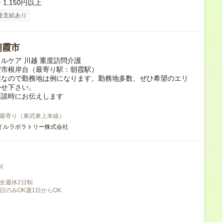
1,150円以上
途支給あり
朝霞市
ルケア 川越 重度訪問介護
霞市根岸台（最寄り駅：朝霞駅）
護なので勤務地は例になります。勤務地多数、ぜひ希望のエリ
かせ下さい。
面談時にお伝えします
最寄り（東武東上本線）
イルラボラトリー株式会社
制
全週休2日制
日のみOK週1日からOK