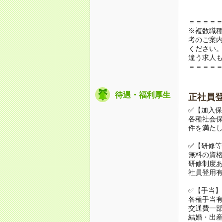
＝＝＝＝
※複数職
考のご案
ください
違う求人
＝＝＝＝
待遇・福利厚生
正社員登
✅【加入
各種社会
件を満たし
✅【研修等
無料の資
研修制度
社員登用
✅【手当】
各種手当
交通費一
結婚・出