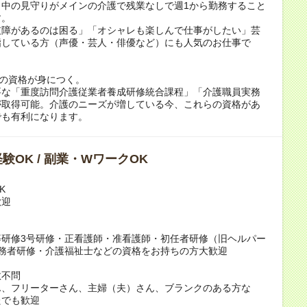
日中の見守りがメインの介護で残業なしで週1から勤務すること
す。
支障があるのは困る」「オシャレも楽しんで仕事がしたい」芸
指している方（声優・芸人・俳優など）にも人気のお仕事で
ノの資格が身につく。
要な「重度訪問介護従業者養成研修統合課程」「介護職員実務
が取得可能。介護のニーズが増している今、これらの資格があ
でも有利になります。
験OK / 副業・WワークOK
K
歓迎
等研修3号研修・正看護師・准看護師・初任者研修（旧ヘルパー
実務者研修・介護福祉士などの資格をお持ちの方大歓迎
数不問
ん、フリーターさん、主婦（夫）さん、ブランクのある方な
たでも歓迎