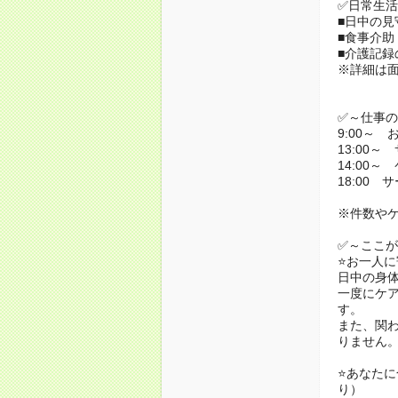
✅日常生
■日中の見
■食事介助
■介護記録
※詳細は
✅～仕事
9:00～
13:00
14:00～
18:00
※件数や
✅～ここがP
⭐️お一人
日中の身
一度にケ
す。
また、関
りません
⭐️あなた
り）