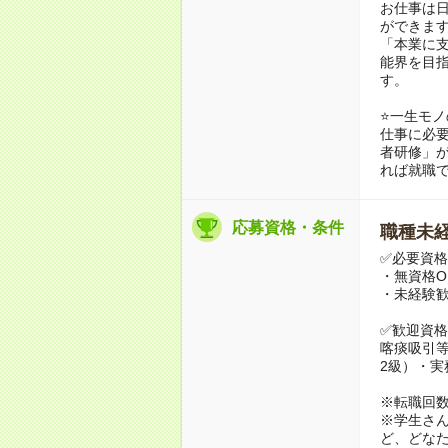
お仕事は
ができま
「本業に
能界を目
す。
⭐️一生モ
仕事に必
者研修」
れば就職
応募資格・条件
職種未経
✅必要資格
・無資格O
・未経験
✅歓迎資格
喀痰吸引
2級）・
※転職回
※学生さ
ど、どな