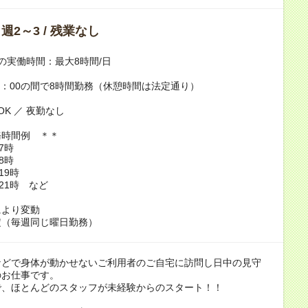
/ 週2～3 / 残業なし
の実働時間：最大8時間/日
22：00の間で8時間勤務（休憩時間は法定通り）
OK ／ 夜勤なし
務時間例 ＊＊
7時
8時
19時
ら21時 など
により変動
定（毎週同じ曜日勤務）
などで身体が動かせないご利用者のご自宅に訪問し日中の見守
のお仕事です。
で、ほとんどのスタッフが未経験からのスタート！！