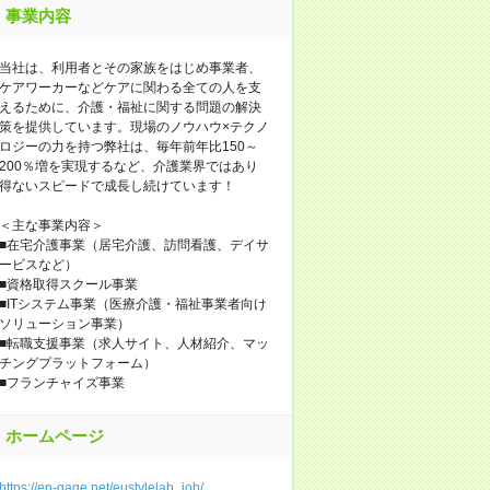
事業内容
当社は、利用者とその家族をはじめ事業者、
ケアワーカーなどケアに関わる全ての人を支
えるために、介護・福祉に関する問題の解決
策を提供しています。現場のノウハウ×テクノ
ロジーの力を持つ弊社は、毎年前年比150～
200％増を実現するなど、介護業界ではあり
得ないスピードで成長し続けています！
＜主な事業内容＞
■在宅介護事業（居宅介護、訪問看護、デイサ
ービスなど）
■資格取得スクール事業
■ITシステム事業（医療介護・福祉事業者向け
ソリューション事業）
■転職支援事業（求人サイト、人材紹介、マッ
チングプラットフォーム）
■フランチャイズ事業
ホームページ
https://en-gage.net/eustylelab_job/