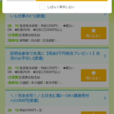
しばらく表示しない
【オープニング募集】おばあちゃんのお散歩付き添
いも仕事の1つ[派遣]
[給 与]
無資格未経験：時給1500円～ ■週払い
OK ■扶養内OK ■日収1万2000円以上
[交通費]
交通費全額支給
気になる！
[勤務地]
巣鴨駅
/
目白駅
/
北池袋駅
/
…
説明会参加で全員に【現金2千円相当プレゼント】生
活のお手伝い[派遣]
[給 与]
無資格未経験：時給1350円～ ■週払い
OK ■扶養内OK ■日収1万800円以上
[交通費]
交通費全額支給
気になる！
[勤務地]
川越駅
/
本川越駅
/
新河岸駅
/
…
＼！完全在宅！／土日含む週2～OK<講座受付
>@2400円[派遣]
[給 与]
時給2400円＋交