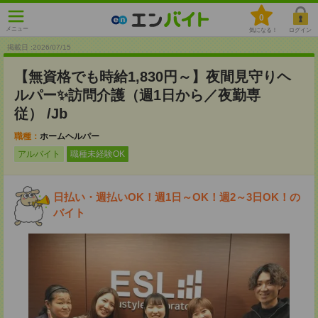
0
メニュー
気になる！
ログイン
掲載日 :2026
/
07
/
15
【無資格でも時給1,830円～】夜間見守りヘ
ルパー✨訪問介護（週1日から／夜勤専
従） /Jb
職種：
ホームヘルパー
アルバイト
職種未経験OK
日払い・週払いOK！週1日～OK！週2～3日OK！の
バイト