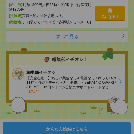
[給 与]
時給1500円／夜22時～翌5時までは深夜時
給1875円
[交通費]
実費支給／当社規定あり。
気になる！
[勤務地]
川口駅からバス10分
/
赤羽駅からバス10分
すべて見る
編集部イチオシ
【完全在宅！】難しい業務なし＆電話なし！ゆっくりの
11時～時短＊データ入力・事務、＜SEKAI NO OWARI＊
8月15日・16日＞ドーム公演のサポートバイトなど
(8/7UP!)
かんたん検索はこちら