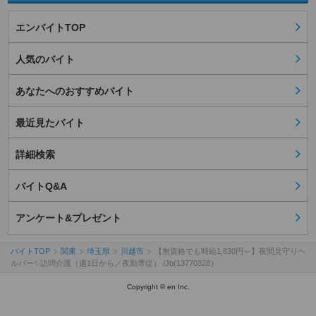
エンバイトTOP
人気のバイト
あなたへのおすすめバイト
最近見たバイト
詳細検索
バイトQ&A
アンケート&プレゼント
バイトTOP
関東
埼玉県
川越市
【無資格でも時給1,830円～】夜間見守りヘ
ルパー✨訪問介護（週1日から／夜勤専従） /Jb(13770328）
Copyright © en Inc.