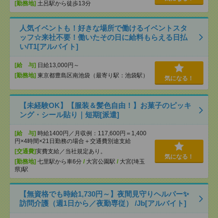
[勤務地]
土呂駅から徒歩13分
人気イベントも！好きな場所で働けるイベントスタ
ッフ☆来社不要！働いたその日に給料もらえる日払
い/T1[アルバイト]
[給 与]
日給13,000円～
[勤務地]
東京都豊島区南池袋（最寄り駅：池袋駅）
気になる！
【未経験OK】【服装＆髪色自由！】お菓子のピッキ
ング・シール貼り｜短期[派遣]
[給 与]
時給1400円／月収例：117,600円＝1,400
円×4時間×21日勤務の場合＋交通費別途支給
[交通費]
実費支給／当社規定あり。
気になる！
[勤務地]
七里駅から車6分
/
大宮公園駅
/
大宮(埼玉
県)駅
【無資格でも時給1,730円～】夜間見守りヘルパー✨
訪問介護（週1日から／夜勤専従） /Jb[アルバイト]