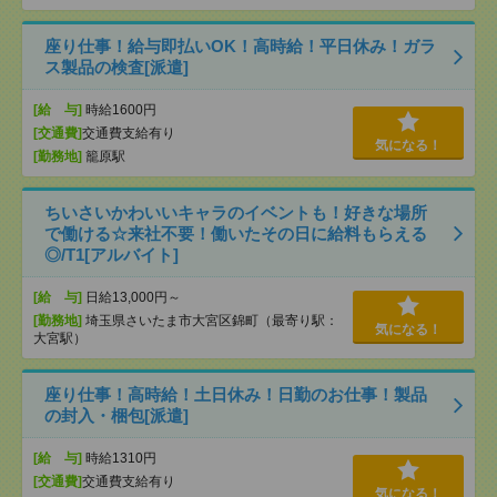
座り仕事！給与即払いOK！高時給！平日休み！ガラ
ス製品の検査[派遣]
[給 与]
時給1600円
[交通費]
交通費支給有り
気になる！
[勤務地]
籠原駅
ちいさいかわいいキャラのイベントも！好きな場所
で働ける☆来社不要！働いたその日に給料もらえる
◎/T1[アルバイト]
[給 与]
日給13,000円～
[勤務地]
埼玉県さいたま市大宮区錦町（最寄り駅：
気になる！
大宮駅）
座り仕事！高時給！土日休み！日勤のお仕事！製品
の封入・梱包[派遣]
[給 与]
時給1310円
[交通費]
交通費支給有り
気になる！