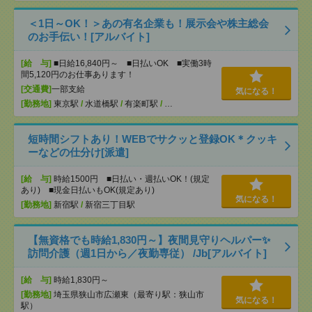
＜1日～OK！＞あの有名企業も！展示会や株主総会
のお手伝い！[アルバイト]
[給 与]
■日給16,840円～ ■日払いOK ■実働3時
間5,120円のお仕事あります！
[交通費]
一部支給
気になる！
[勤務地]
東京駅
/
水道橋駅
/
有楽町駅
/
…
短時間シフトあり！WEBでサクッと登録OK＊クッキ
ーなどの仕分け[派遣]
[給 与]
時給1500円 ■日払い・週払いOK！(規定
あり) ■現金日払いもOK(規定あり)
気になる！
[勤務地]
新宿駅
/
新宿三丁目駅
【無資格でも時給1,830円～】夜間見守りヘルパー✨
訪問介護（週1日から／夜勤専従） /Jb[アルバイト]
[給 与]
時給1,830円～
[勤務地]
埼玉県狭山市広瀬東（最寄り駅：狭山市
気になる！
駅）