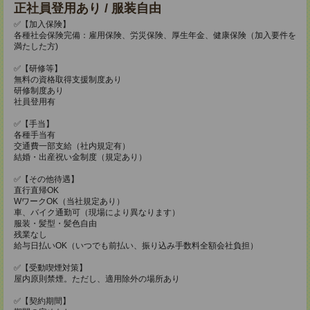
正社員登用あり / 服装自由
✅【加入保険】
各種社会保険完備：雇用保険、労災保険、厚生年金、健康保険（加入要件を
満たした方)
✅【研修等】
無料の資格取得支援制度あり
研修制度あり
社員登用有
✅【手当】
各種手当有
交通費一部支給（社内規定有）
結婚・出産祝い金制度（規定あり）
✅【その他待遇】
直行直帰OK
WワークOK（当社規定あり）
車、バイク通勤可（現場により異なります）
服装・髪型・髪色自由
残業なし
給与日払いOK（いつでも前払い、振り込み手数料全額会社負担）
✅【受動喫煙対策】
屋内原則禁煙。ただし、適用除外の場所あり
✅【契約期間】