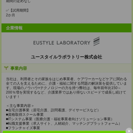
期間の定めなし
✅【試用期間】
2か月
企業情報
ユースタイルラボラトリー株式会社
事業内容
当社は、利用者とその家族をはじめ事業者、ケアワーカーなどケアに関わる
全ての人を支えるために、介護・福祉に関する問題の解決策を提供していま
す。現場のノウハウ×テクノロジーの力を持つ弊社は、毎年前年比150～
200％増を実現するなど、介護業界ではあり得ないスピードで成長し続けて
います！
＜主な事業内容＞
■在宅介護事業（居宅介護、訪問看護、デイサービスなど）
■資格取得スクール事業
■ITシステム事業（医療介護・福祉事業者向けソリューション事業）
■転職支援事業（求人サイト、人材紹介、マッチングプラットフォーム）
■フランチャイズ事業
×