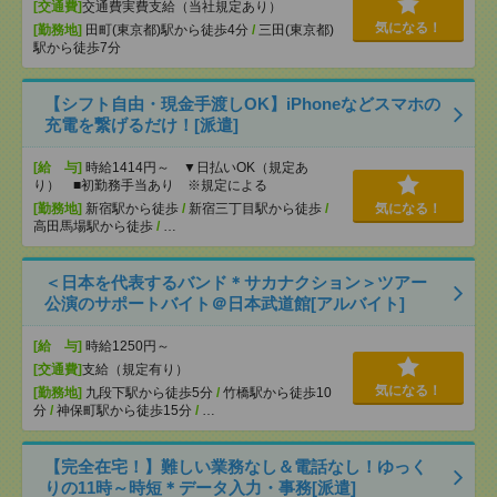
[交通費]
交通費実費支給（当社規定あり）
気になる！
[勤務地]
田町(東京都)駅から徒歩4分
/
三田(東京都)
駅から徒歩7分
【シフト自由・現金手渡しOK】iPhoneなどスマホの
充電を繋げるだけ！[派遣]
[給 与]
時給1414円～ ▼日払いOK（規定あ
り） ■初勤務手当あり ※規定による
[勤務地]
新宿駅から徒歩
/
新宿三丁目駅から徒歩
/
気になる！
高田馬場駅から徒歩
/
…
＜日本を代表するバンド＊サカナクション＞ツアー
公演のサポートバイト＠日本武道館[アルバイト]
[給 与]
時給1250円～
[交通費]
支給（規定有り）
気になる！
[勤務地]
九段下駅から徒歩5分
/
竹橋駅から徒歩10
分
/
神保町駅から徒歩15分
/
…
【完全在宅！】難しい業務なし＆電話なし！ゆっく
りの11時～時短＊データ入力・事務[派遣]