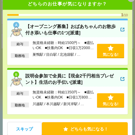
どちらのお仕事が気になりますか？
ホームページ
1
/10
https://en-gage.net/eustylelab_job/
【オープニング募集】おばあちゃんのお散歩
事業所
付き添いも仕事の1つ[派遣]
東京都中野区本町1-32-2ハーモニータワー18階
無資格未経験：時給1500円～ ■週払
給与
いOK ■扶養内OK ■日収1万2000円
以上
巣鴨駅 / 目白駅 / 北池袋駅 / …
気になる!
勤務地
応募ページへ
説明会参加で全員に【現金2千円相当プレゼ
ント】生活のお手伝い[派遣]
無資格未経験：時給1350円～ ■週払
気になる！
給与
いOK ■扶養内OK ■日収1万800円
以上
川越駅 / 本川越駅 / 新河岸駅 / …
気になる!
勤務地
あなたの閲覧履歴からの
おすすめ
スキップ
どちらも気になる！