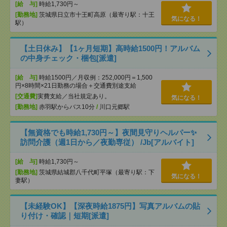
[給 与]
時給1,730円～
[勤務地]
茨城県日立市十王町高原（最寄り駅：十王
気になる！
駅）
【土日休み】【1ヶ月短期】高時給1500円！アルバム
の中身チェック・梱包[派遣]
[給 与]
時給1500円／月収例：252,000円＝1,500
円×8時間×21日勤務の場合＋交通費別途支給
[交通費]
実費支給／当社規定あり。
気になる！
[勤務地]
赤羽駅からバス10分
/
川口元郷駅
【無資格でも時給1,730円～】夜間見守りヘルパー✨
訪問介護（週1日から／夜勤専従） /Jb[アルバイト]
[給 与]
時給1,730円～
[勤務地]
茨城県結城郡八千代町平塚（最寄り駅：下
気になる！
妻駅）
【未経験OK】【深夜時給1875円】写真アルバムの貼
り付け・確認｜短期[派遣]