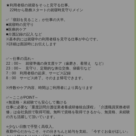
★利用者様の就寝をそっと見守る仕事。
22時から勤務スタートの就寝時見守りメイン
✅「寝顔を見ること」が仕事の大半。
■就寝時の見守り
■医療的ケア
■介護記録の記入 など
※基本的には就寝中の利用者様を見守る仕事が中心です。
※詳細は面談時にお伝えします
✅～仕事の流れ～
22：00～ 就寝準備の身支度ケア（歯磨き、着替え など）
23：00～ 見守り、定期的な体位交換、痰吸引など
7：00 利用者様の起床、サービス記録
8：00 サービス終了。そのまま帰宅できます。
※件数やケア内容、時間はご利用者により異なります
✅～ここがPOINT～
⭐️無資格・未経験でも安心して働ける
仕事に必要な「重度訪問介護従業者養成研修統合課程」「介護職員実務者研
修」は会社負担で取得可能。無料で資格を取得できるから、無資格、未経験
の方も活躍して頂いています。
⭐️少ない日数で手堅く高収入。
夜勤中心だからこそ、その分きちんと給与を支給。「今すぐお金がほしい」