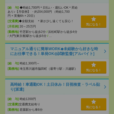
[給 与]
◆時給1,700円＊日払い・週払いOK＊昇給
あり♪【月収例】 ・約204,000円 （時給1,700
円 × 実働6h × 20日）
[交通費]
◆全額支給 ＊家が少し遠くても安心！
気になる！
[月収例]
20～25万円
[勤務地]
竹芝駅から徒歩2分
/
浜松町駅から徒歩4分
/
大門(東京都)駅から徒歩5分
/
…
マニュアル通りに簡単WORK◆未経験から好きな時
にお仕事できる！単発OK◎試験監督[アルバイト]
[給 与]
時給1,300円～
[勤務地]
埼玉県川越市脇田町（最寄り駅：川越駅）
気になる！
高時給！車通勤OK！土日休み！目視検査・ラベル貼
り[派遣]
[給 与]
時給1200円
[交通費]
交通費支給有り
気になる！
[勤務地]
若葉駅から車6分