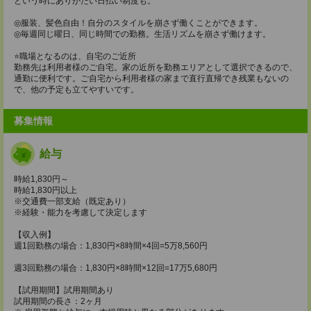
という時にありがたい日払い制度も。
◎服装、髪色自由！自分のスタイルを崩さず働くことができます。
◎毎週同じ曜日、同じ時間での勤務。生活リズムを崩さず働けます。
⭐️職場となるのは、自宅のご近所
勤務先は利用者様のご自宅。家の近所を勤務エリアとして選択できるので、
通勤に便利です。ご自宅から利用者様の家まで直行直帰でき残業もないの
で、他の予定も立てやすいです。
募集情報
給与
時給1,830円～
時給1,830円以上
※交通費一部支給（既定あり）
※経験・能力を考慮して決定します
【収入例】
週1回勤務の場合：1,830円×8時間×4回=5万8,560円
週3回勤務の場合：1,830円×8時間×12回=17万5,680円
【試用期間】試用期間あり
試用期間の長さ：2ヶ月