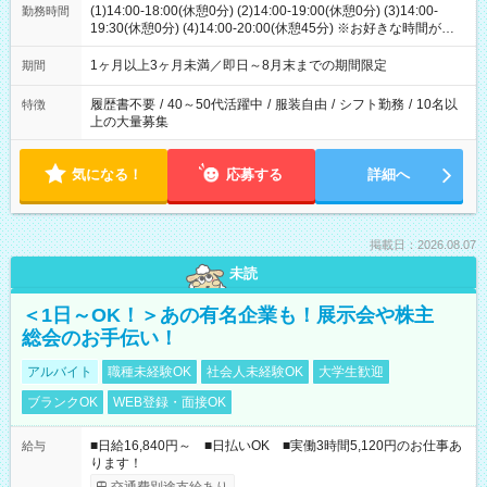
(1)14:00-18:00(休憩0分) (2)14:00-19:00(休憩0分) (3)14:00-
勤務時間
19:30(休憩0分) (4)14:00-20:00(休憩45分) ※お好きな時間が選べ
ます
1ヶ月以上3ヶ月未満／即日～8月末までの期間限定
期間
履歴書不要
/
40～50代活躍中
/
服装自由
/
シフト勤務
/
10名以
特徴
上の大量募集
気になる！
応募する
詳細へ
掲載日：2026.08.07
未読
＜1日～OK！＞あの有名企業も！展示会や株主
総会のお手伝い！
アルバイト
職種未経験OK
社会人未経験OK
大学生歓迎
ブランクOK
WEB登録・面接OK
■日給16,840円～ ■日払いOK ■実働3時間5,120円のお仕事あ
給与
ります！