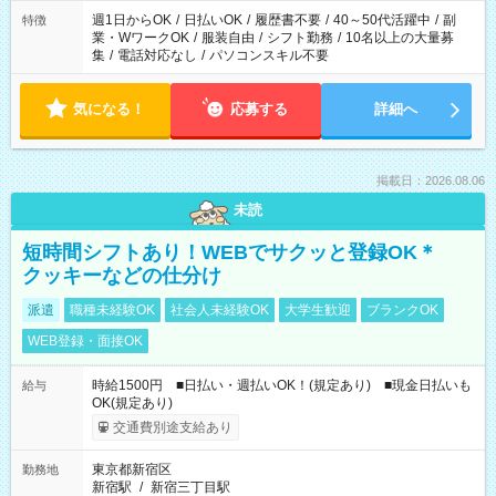
週1日からOK
/
日払いOK
/
履歴書不要
/
40～50代活躍中
/
副
特徴
業・WワークOK
/
服装自由
/
シフト勤務
/
10名以上の大量募
集
/
電話対応なし
/
パソコンスキル不要
気になる！
応募する
詳細へ
掲載日：2026.08.06
未読
短時間シフトあり！WEBでサクッと登録OK＊
クッキーなどの仕分け
派遣
職種未経験OK
社会人未経験OK
大学生歓迎
ブランクOK
WEB登録・面接OK
時給1500円 ■日払い・週払いOK！(規定あり) ■現金日払いも
給与
OK(規定あり)
交通費別途支給あり
東京都新宿区
勤務地
新宿駅
/
新宿三丁目駅