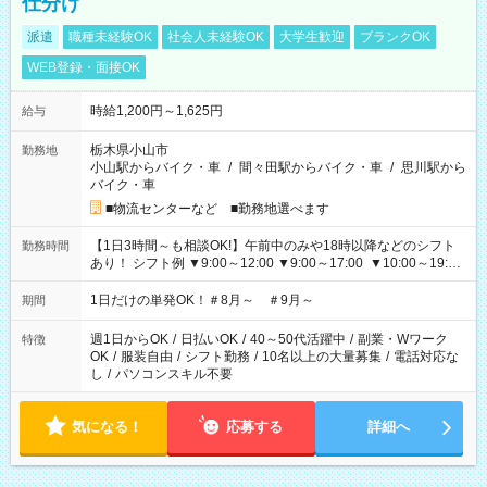
仕分け
派遣
職種未経験OK
社会人未経験OK
大学生歓迎
ブランクOK
WEB登録・面接OK
時給1,200円～1,625円
給与
栃木県小山市
勤務地
小山駅からバイク・車
/
間々田駅からバイク・車
/
思川駅から
バイク・車
■物流センターなど ■勤務地選べます
【1日3時間～も相談OK!】午前中のみや18時以降などのシフト
勤務時間
あり！ シフト例 ▼9:00～12:00 ▼9:00～17:00 ▼10:00～19:00
▼18:00～21:00
1日だけの単発OK！＃8月～ ＃9月～
期間
週1日からOK
/
日払いOK
/
40～50代活躍中
/
副業・Wワーク
特徴
OK
/
服装自由
/
シフト勤務
/
10名以上の大量募集
/
電話対応な
し
/
パソコンスキル不要
気になる！
応募する
詳細へ