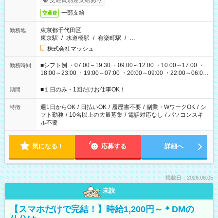
交通費別途支給あり
一部支給
交通費
東京都千代田区
勤務地
東京駅
/
水道橋駅
/
有楽町駅
/
…
株式会社マッシュ
■シフト例 ・07:00～19:30 ・09:00～12:00 ・10:00～17:00 ・
勤務時間
18:00～23:00 ・19:00～07:00 ・20:00～09:00 ・22:00～06:00
etc ★最短で3時間で5,120円のお仕事から 15時間で2万円近く稼
げるお仕事も！ ご希望のお時間に合わせてご紹介！ ※シフトは
■１日のみ・1回だけお仕事OK！
期間
現場によって異なります。 ※勿論、休憩時間はあるのでご安心
ください！
週1日からOK
/
日払いOK
/
履歴書不要
/
副業・WワークOK
/
シ
特徴
フト勤務
/
10名以上の大量募集
/
電話対応なし
/
パソコンスキ
ル不要
気になる！
応募する
詳細へ
掲載日：2026.08.05
未読
【スマホだけで完結！】時給1,200円～＊DMの