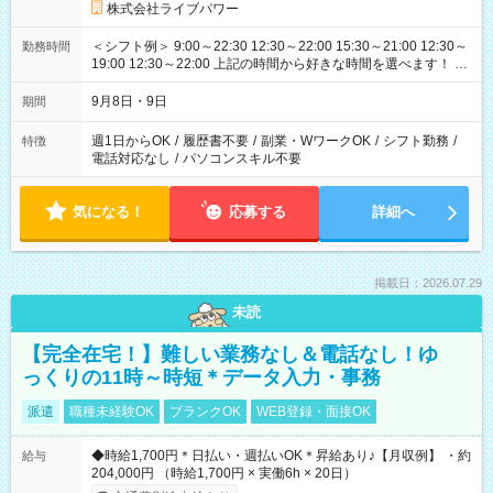
株式会社ライブパワー
＜シフト例＞ 9:00～22:30 12:30～22:00 15:30～21:00 12:30～
勤務時間
19:00 12:30～22:00 上記の時間から好きな時間を選べます！ ※
時間は変更となる可能性があります
9月8日・9日
期間
週1日からOK
/
履歴書不要
/
副業・WワークOK
/
シフト勤務
/
特徴
電話対応なし
/
パソコンスキル不要
気になる！
応募する
詳細へ
掲載日：2026.07.29
未読
【完全在宅！】難しい業務なし＆電話なし！ゆ
っくりの11時～時短＊データ入力・事務
派遣
職種未経験OK
ブランクOK
WEB登録・面接OK
◆時給1,700円＊日払い・週払いOK＊昇給あり♪【月収例】 ・約
給与
204,000円 （時給1,700円 × 実働6h × 20日）