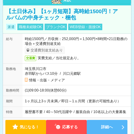
【土日休み】【1ヶ月短期】高時給1500円！ア
ルバムの中身チェック・梱包
派遣
職種未経験OK
ブランクOK
WEB登録・面接OK
時給1500円／月収例：252,000円＝1,500円×8時間×21日勤務の
給与
場合＋交通費別途支給
交通費別途支給あり
実費支給／当社規定あり。
交通費
埼玉県川口市
勤務地
赤羽駅からバス10分
/
川口元郷駅
情報・出版・メディア
(1)09:00-18:00(休憩60分)
勤務時間
1ヶ月以上3ヶ月未満／即日～1ヵ月間（更新の可能性あり）
期間
履歴書不要
/
40～50代活躍中
/
服装自由
/
10名以上の大量募集
特徴
気になる！
応募する
詳細へ