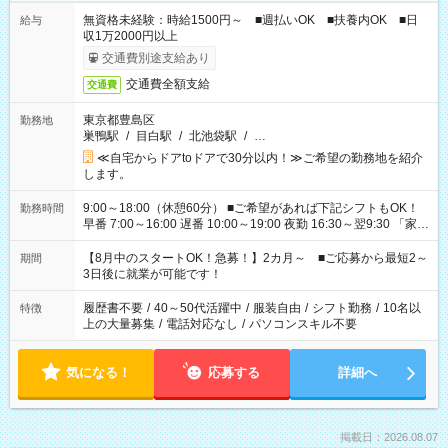
無資格未経験：時給1500円～ ■週払いOK ■扶養内OK ■日
給与
収1万2000円以上
交通費別途支給あり
交通費全額支給
交通費
東京都豊島区
勤務地
巣鴨駅
/
目白駅
/
北池袋駅
/
…
≪自宅からドアtoドアで30分以内！≫ご希望の勤務地を紹介
します。
9:00～18:00（休憩60分） ■ご希望があれば下記シフトもOK！
勤務時間
早番 7:00～16:00 遅番 10:00～19:00 夜勤 16:30～翌9:30 「家族
と休みを合わせたい」 「余裕を持って夕飯の準備がしたい」
「できれば残業はしたくない」 など、ご希望を教えてください
【8月中のスタートOK！急募！】2カ月～ ■ご応募から最短2～
期間
ね。 ※Wワーク希望の方へ 今ご覧のお仕事で希望する勤務時間
3日後に就業が可能です！
と、もう1つのお仕事の勤務時間。 合計で週40時間を超える場
合は応募できません。
履歴書不要
/
40～50代活躍中
/
服装自由
/
シフト勤務
/
10名以
特徴
上の大量募集
/
電話対応なし
/
パソコンスキル不要
気になる！
応募する
詳細へ
掲載日：2026.08.07