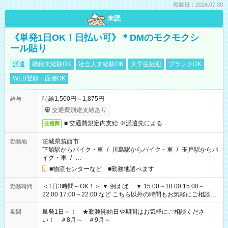
掲載日：2026.07.30
未読
《単発1日OK！日払い可》＊DMのモクモクシ
ール貼り
派遣
職種未経験OK
社会人未経験OK
大学生歓迎
ブランクOK
WEB登録・面接OK
時給1,500円～1,875円
給与
交通費別途支給あり
■ 交通費規定内支給 ※派遣先による
交通費
茨城県筑西市
勤務地
下館駅からバイク・車
/
川島駅からバイク・車
/
玉戸駅からバ
イク・車
/
…
■物流センターなど ■勤務地選べます
＜1日3時間～OK！＞ ▼ 例えば… ▼ 15:00～18:00 15:00～
勤務時間
22:00 17:00～22:00 など こちら以外の時間もお気軽にご相談く
ださい！
単発1日～！ ★勤務開始日や期間はお気軽にご相談くださ
期間
い！ ＃8月～ ＃9月～