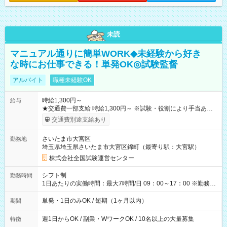
未読
マニュアル通りに簡単WORK◆未経験から好き
な時にお仕事できる！単発OK◎試験監督
アルバイト
職種未経験OK
時給1,300円～
給与
★交通費一部支給 時給1,300円～ ※試験・役割により手当あり
※勤務回数により昇給あり 【即給（前払い）オプションあ
交通費別途支給あり
り！】 希望される場合、勤務から1週間ほどで給与の一部を受け
取れます。 ※手数料418円がかかります。 【過去試験日の収入
さいたま市大宮区
勤務地
例】 ・河合塾模擬試験 8:30～17:30（休憩1時間） 時給1,300円
埼玉県埼玉県さいたま市大宮区錦町（最寄り駅：大宮駅）
×8時間＝日収10,400円＋交通費 ※当日の役割により時給＋100
円の場合あり ・国家試験 7:00～13:30（休憩なし） 時給1,300
株式会社全国試験運営センター
円（役割手当＋100円）×6時間＝日収8,400円＋交通費 【試用期
間】試用期間なし
シフト制
勤務時間
1日あたりの実働時間：最大7時間/日 09：00～17：00 ※勤務時
間は 試験により異なります。
単発・1日のみOK / 短期（1ヶ月以内）
期間
週1日からOK / 副業・WワークOK / 10名以上の大量募集
特徴