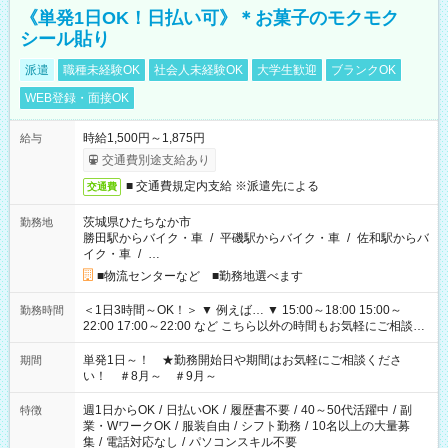
《単発1日OK！日払い可》＊お菓子のモクモク
シール貼り
派遣
職種未経験OK
社会人未経験OK
大学生歓迎
ブランクOK
WEB登録・面接OK
時給1,500円～1,875円
給与
交通費別途支給あり
■ 交通費規定内支給 ※派遣先による
交通費
茨城県ひたちなか市
勤務地
勝田駅からバイク・車
/
平磯駅からバイク・車
/
佐和駅からバ
イク・車
/
…
■物流センターなど ■勤務地選べます
＜1日3時間～OK！＞ ▼ 例えば… ▼ 15:00～18:00 15:00～
勤務時間
22:00 17:00～22:00 など こちら以外の時間もお気軽にご相談く
ださい！
単発1日～！ ★勤務開始日や期間はお気軽にご相談くださ
期間
い！ ＃8月～ ＃9月～
週1日からOK
/
日払いOK
/
履歴書不要
/
40～50代活躍中
/
副
特徴
業・WワークOK
/
服装自由
/
シフト勤務
/
10名以上の大量募
集
/
電話対応なし
/
パソコンスキル不要