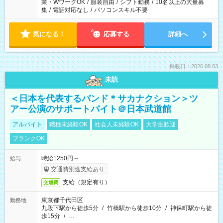
業・WワークOK
/
服装自由
/
シフト勤務
/
10名以上の大量募
集
/
電話対応なし
/
パソコンスキル不要
気になる！
応募する
詳細へ
掲載日：2026.08.03
未読
＜日本を代表するバンド＊サカナクション＞ツ
アー公演のサポートバイト＠日本武道館
アルバイト
職種未経験OK
社会人未経験OK
大学生歓迎
ブランクOK
時給1250円～
給与
交通費別途支給あり
支給（規定有り）
交通費
東京都千代田区
勤務地
九段下駅から徒歩5分
/
竹橋駅から徒歩10分
/
神保町駅から徒
歩15分
/
…