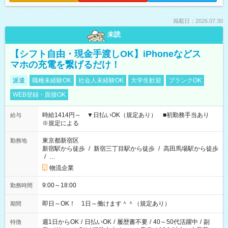
掲載日：2026.07.30
未読
【シフト自由・現金手渡しOK】iPhoneなどス
マホの充電を繋げるだけ！
派遣
職種未経験OK
社会人未経験OK
大学生歓迎
ブランクOK
WEB登録・面接OK
時給1414円～ ▼日払いOK（規定あり） ■初勤務手当あり
給与
※規定による
東京都新宿区
勤務地
新宿駅から徒歩
/
新宿三丁目駅から徒歩
/
高田馬場駅から徒歩
/
…
物流企業
9:00～18:00
勤務時間
即日～OK！ 1日～働けます＾＾（規定あり）
期間
週1日からOK
/
日払いOK
/
履歴書不要
/
40～50代活躍中
/
副
特徴