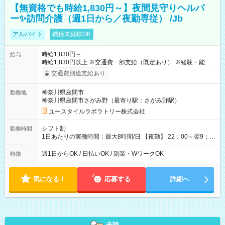
【無資格でも時給1,830円～】夜間見守りヘルパ
ー✨訪問介護（週1日から／夜勤専従） /Jb
アルバイト
職種未経験OK
時給1,830円～
給与
時給1,830円以上 ※交通費一部支給（既定あり） ※経験・能力を
考慮して決定します 【収入例】 週1回勤務の場合：1,830円×8時
交通費別途支給あり
間×4回=5万8,560円 週3回勤務の場合：1,830円×8時間×12回
=17万5,680円 【試用期間】試用期間あり 試用期間の長さ：2ヶ
神奈川県座間市
勤務地
月 ※ 雇用形態と給与に、本採用時と異なる部分があります。 雇
神奈川県座間市さがみ野（最寄り駅：さがみ野駅）
用形態：本採用時と同じです。 給与：時給 1,660円以上
ユースタイルラボラトリー株式会社
シフト制
勤務時間
1日あたりの実働時間：最大8時間/日 【夜勤】 22：00～翌9：
00 ※週1日～OK ／ 夜勤専従 ＊＊ 勤務時間例 ＊＊ ■22時か
ら翌7時 ■23時から翌8時 ■24時から翌9時 など ※上記の時間
週1日からOK / 日払いOK / 副業・WワークOK
特徴
内で8時間勤務（休憩1時間）ご利用者様により、時間は異なり
ます。 ※曜日固定（毎週同じ曜日での勤務となります）
気になる！
応募する
詳細へ
未読