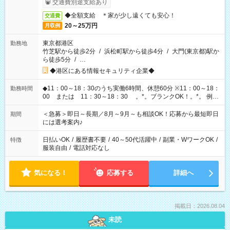
交通費別途支給あり
◆全額支給 ＊家が少し遠くても安心！
交通費
20～25万円
月収例
東京都港区
勤務地
竹芝駅から徒歩2分
/
浜松町駅から徒歩4分
/
大門(東京都)駅か
ら徒歩5分
/
…
◆港区にある情報セキュリティ企業◆
◆11：00～18：30のうち実働6時間、休憩60分 ※11：00～18：
勤務時間
00 または 11：30～18：30 。*。ブランクOK！。*。 例え
ば前職が、 在宅/財団法人/事務/コールセンター/受付/販売/カフェ
スタッフ スイーツ販売/ホテルフロント/化粧品販売/など 様々な
＜急募＞即日～長期／8月～9月～も相談OK！応募から最短即日
期間
業界から入社して活躍されています♪
には選考案内♪
日払いOK
/
履歴書不要
/
40～50代活躍中
/
副業・WワークOK
/
特徴
服装自由
/
電話対応なし
気になる！
応募する
詳細へ
掲載日：2026.08.04
未読