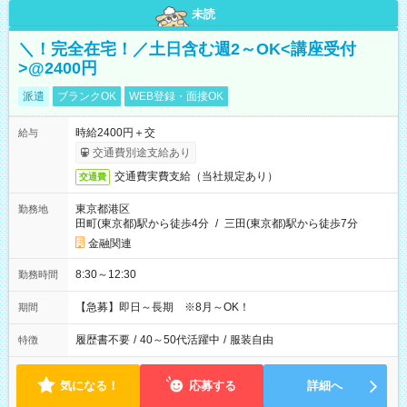
未読
＼！完全在宅！／土日含む週2～OK<講座受付
>@2400円
派遣
ブランクOK
WEB登録・面接OK
時給2400円＋交
給与
交通費別途支給あり
交通費実費支給（当社規定あり）
交通費
東京都港区
勤務地
田町(東京都)駅から徒歩4分
/
三田(東京都)駅から徒歩7分
金融関連
8:30～12:30
勤務時間
【急募】即日～長期 ※8月～OK！
期間
履歴書不要
/
40～50代活躍中
/
服装自由
特徴
気になる！
応募する
詳細へ