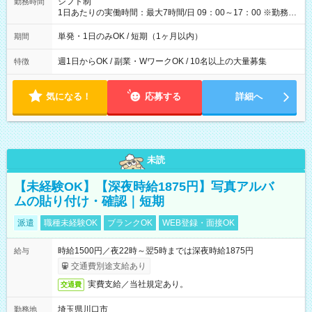
シフト制
勤務時間
1日あたりの実働時間：最大7時間/日 09：00～17：00 ※勤務時
間は 試験により異なります。
単発・1日のみOK / 短期（1ヶ月以内）
期間
週1日からOK / 副業・WワークOK / 10名以上の大量募集
特徴
気になる！
応募する
詳細へ
未読
【未経験OK】【深夜時給1875円】写真アルバ
ムの貼り付け・確認｜短期
派遣
職種未経験OK
ブランクOK
WEB登録・面接OK
時給1500円／夜22時～翌5時までは深夜時給1875円
給与
交通費別途支給あり
実費支給／当社規定あり。
交通費
埼玉県川口市
勤務地