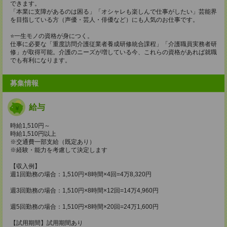
できます。
「本業に支障があるのは困る」「オシャレも楽しんで仕事がしたい」芸能界
を目指している方（声優・芸人・俳優など）にも人気のお仕事です。
⭐️一生モノの資格が身につく。
仕事に必要な「重度訪問介護従業者養成研修統合課程」「介護職員実務者研
修」が取得可能。介護のニーズが増している今、これらの資格があれば就職
でも有利になります。
募集情報
給与
時給1,510円～
時給1,510円以上
※交通費一部支給（既定あり）
※経験・能力を考慮して決定します
【収入例】
週1回勤務の場合：1,510円×8時間×4回=4万8,320円
週3回勤務の場合：1,510円×8時間×12回=14万4,960円
週5回勤務の場合：1,510円×8時間×20回=24万1,600円
【試用期間】試用期間あり