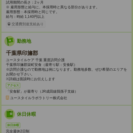
試用期間の長さ：2ヶ月
※ 雇用形態と給与に、本採用時と異なる部分があります。
雇用形態：本採用時と同じです。
給与：時給 1,140円以上
交通費別途支給あり
勤務地
千葉県印旛郡
ユースタイルケア 千葉 重度訪問介護
千葉県印旛郡栄町安食（最寄り駅：安食駅）
※訪問介護なので勤務地は例になります。勤務地多数、ぜひ希望のエリアを
お聞かせ下さい。
※詳細は面談時にお伝えします
アクセス
「安食駅」が最寄り（JR成田線我孫子支線）
ユースタイルラボラトリー株式会社
休日休暇
休日休暇
完全週休2日制