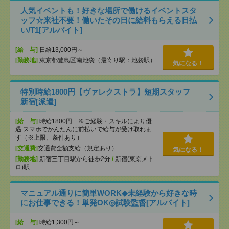
人気イベントも！好きな場所で働けるイベントスタ
ッフ☆来社不要！働いたその日に給料もらえる日払
い/T1[アルバイト]
[給 与]
日給13,000円～
[勤務地]
東京都豊島区南池袋（最寄り駅：池袋駅）
気になる！
特別時給1800円【ヴァレクストラ】短期スタッフ
新宿[派遣]
[給 与]
時給1800円 ※ご経験・スキルにより優
遇 スマホでかんたんに前払いで給与が受け取れま
す（※上限、条件あり）
[交通費]
交通費全額支給（規定あり）
気になる！
[勤務地]
新宿三丁目駅から徒歩2分
/
新宿(東京メト
ロ)駅
マニュアル通りに簡単WORK◆未経験から好きな時
にお仕事できる！単発OK◎試験監督[アルバイト]
[給 与]
時給1,300円～