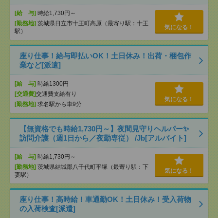
[給 与]
時給1,730円～
[勤務地]
茨城県日立市十王町高原（最寄り駅：十王
気になる！
駅）
座り仕事！給与即払いOK！土日休み！出荷・梱包作
業など[派遣]
[給 与]
時給1300円
[交通費]
交通費支給有り
気になる！
[勤務地]
求名駅から車9分
【無資格でも時給1,730円～】夜間見守りヘルパー✨
訪問介護（週1日から／夜勤専従） /Jb[アルバイト]
[給 与]
時給1,730円～
[勤務地]
茨城県結城郡八千代町平塚（最寄り駅：下
気になる！
妻駅）
座り仕事！高時給！車通勤OK！土日休み！受入荷物
の入荷検査[派遣]