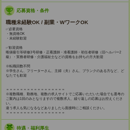
応募資格・条件
職種未経験OK / 副業・WワークOK
✅必要資格
・無資格OK
・未経験歓迎
✅歓迎資格
喀痰吸引等研修3号研修・正看護師・准看護師・初任者研修（旧ヘルパー2
級）・実務者研修・介護福祉士などの資格をお持ちの方大歓迎
※転職回数不問
※学生さん、フリーターさん、主婦（夫）さん、ブランクのある方など、ど
なたでも歓迎
＝＝＝＝＝＝＝＝＝＝＝＝＝＝＝＝＝
※複数職種、勤務地、複数の求人サイトでご応募いただいた場合でも選考の
ご案内は1回のみとなりますので複数求人、繰り返しの応募はお控えくださ
い。
違う求人も気になるなどありましたら面接時にご相談ください。
＝＝＝＝＝＝＝＝＝＝＝＝＝＝＝＝＝
待遇・福利厚生