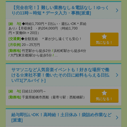
【完全在宅！】難しい業務なし＆電話なし！ゆっく
りの11時～時短＊データ入力・事務[派遣]
[給 与]
◆時給1,700円＊日払い・週払いOK＊昇給
あり♪【月収例】 ・約204,000円 （時給1,700
円 × 実働6h × 20日）
[交通費]
◆全額支給 ＊家が少し遠くても安心！
気になる！
[月収例]
20～25万円
[勤務地]
竹芝駅から徒歩2分
/
浜松町駅から徒歩4分
/
大門(東京都)駅から徒歩5分
/
…
サマソニなど人気音楽イベントも！好きな場所で働
ける☆来社不要！働いたその日に給料もらえる日払
い/T1[アルバイト]
[給 与]
日給12,000円～
[勤務地]
千葉県船橋市西船（最寄り駅：西船橋駅）
気になる！
給与即払いOK！高時給！土日休み！袋詰め作業など
[派遣]