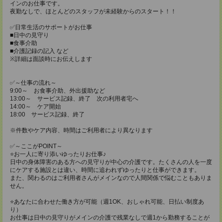
インのお仕事です。
夜勤なしで、ほとんどのスタッフが未経験からのスタート！！
✅日常生活のサポートがお仕事
■日中の見守り
■食事介助
■介護記録の記入 など
※詳細は面談時にお伝えします
✅～仕事の流れ～
9:00～ お食事介助、外出援助など
13:00～ サービス記録、終了 次の利用者宅へ
14:00～ ケア開始
18:00 サービス記録、終了
※件数やケア内容、時間はご利用者により異なります
✅～ここがPOINT～
⭐️お一人に寄り添いゆったりお仕事♪
日中の身体障害のある方への見守りが中心の介護です。たくさんの人を一度
にケアする施設とは違い、時間に追われずゆったりと仕事ができます。
また、関わるのはご利用者さんがメインなので人間関係で悩むこともありま
せん。
⭐️あなたに合わせた働き方が可能（週1OK、おしゃれ可能、日払い制度あ
り）
お仕事は日中の見守りがメインの介護で残業なしで週1から勤務することが