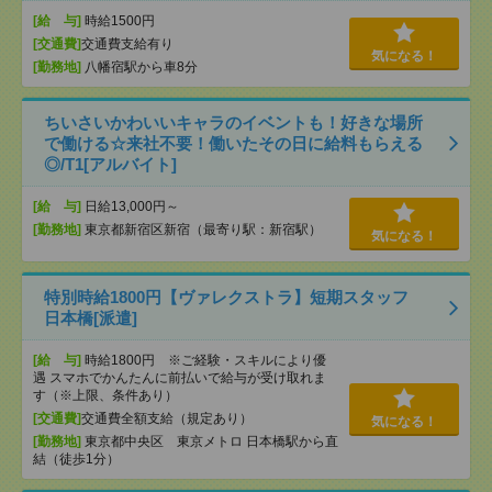
[給 与]
時給1500円
[交通費]
交通費支給有り
気になる！
[勤務地]
八幡宿駅から車8分
ちいさいかわいいキャラのイベントも！好きな場所
で働ける☆来社不要！働いたその日に給料もらえる
◎/T1[アルバイト]
[給 与]
日給13,000円～
[勤務地]
東京都新宿区新宿（最寄り駅：新宿駅）
気になる！
特別時給1800円【ヴァレクストラ】短期スタッフ
日本橋[派遣]
[給 与]
時給1800円 ※ご経験・スキルにより優
遇 スマホでかんたんに前払いで給与が受け取れま
す（※上限、条件あり）
[交通費]
交通費全額支給（規定あり）
気になる！
[勤務地]
東京都中央区 東京メトロ 日本橋駅から直
結（徒歩1分）