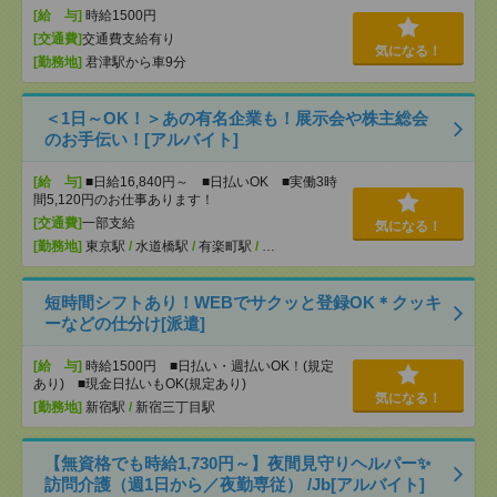
[給 与]
時給1500円
[交通費]
交通費支給有り
気になる！
[勤務地]
君津駅から車9分
＜1日～OK！＞あの有名企業も！展示会や株主総会
のお手伝い！[アルバイト]
[給 与]
■日給16,840円～ ■日払いOK ■実働3時
間5,120円のお仕事あります！
[交通費]
一部支給
気になる！
[勤務地]
東京駅
/
水道橋駅
/
有楽町駅
/
…
短時間シフトあり！WEBでサクッと登録OK＊クッキ
ーなどの仕分け[派遣]
[給 与]
時給1500円 ■日払い・週払いOK！(規定
あり) ■現金日払いもOK(規定あり)
気になる！
[勤務地]
新宿駅
/
新宿三丁目駅
【無資格でも時給1,730円～】夜間見守りヘルパー✨
訪問介護（週1日から／夜勤専従） /Jb[アルバイト]