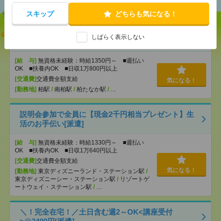
スキップ
どちらも気になる！
【オープニング募集】おばあちゃんのお散歩付き添
しばらく表示しない
いも仕事の1つ[派遣]
[給 与]
無資格未経験：時給1350円～ ■週払い
OK ■扶養内OK ■日収1万800円以上
[交通費]
交通費全額支給
気になる！
[勤務地]
柏駅
/
南柏駅
/
柏たなか駅
/
…
説明会参加で全員に【現金2千円相当プレゼント】生
活のお手伝い[派遣]
[給 与]
無資格未経験：時給1330円～ ■週払い
OK ■扶養内OK ■日収1万640円以上
[交通費]
交通費全額支給
気になる！
[勤務地]
東京ディズニーランド・ステーション駅
/
東京ディズニーシー・ステーション駅
/
リゾートゲ
ートウェイ・ステーション駅
/
…
＼！完全在宅！／土日含む週2～OK<講座受付