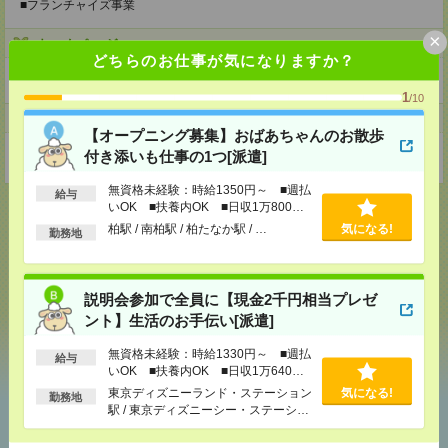
■フランチャイズ事業
×
ホームページ
どちらのお仕事が気になりますか？
https://en-gage.net/eustylelab_job/
1
/10
事業所
【オープニング募集】おばあちゃんのお散歩
付き添いも仕事の1つ[派遣]
東京都中野区本町1-32-2ハーモニータワー18階
無資格未経験：時給1350円～ ■週払
給与
いOK ■扶養内OK ■日収1万800円
以上
柏駅 / 南柏駅 / 柏たなか駅 / …
気になる!
勤務地
応募ページへ
説明会参加で全員に【現金2千円相当プレゼ
ント】生活のお手伝い[派遣]
気になる！
無資格未経験：時給1330円～ ■週払
給与
いOK ■扶養内OK ■日収1万640円
以上
東京ディズニーランド・ステーション
気になる!
勤務地
あなたの閲覧履歴からの
駅 / 東京ディズニーシー・ステーショ
おすすめ
ン駅 / リゾートゲートウェイ・ステー
ション駅 / …