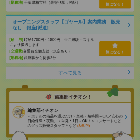
[勤務地]
千葉県柏市柏（最寄り駅：柏駅）
気になる！
オープニングスタッフ【ゴヤール】案内業務 販売
なし 銀座[派遣]
[給 与]
時給1700円～1800円 ※ご経験・スキル
により優遇します
[交通費]
交通費全額支給（規定あり）
気になる！
[勤務地]
銀座駅から徒歩3分
すべて見る
編集部イチオシ
＜ホテルの備品を運ぶだけ＞単発・短時間～OK／安心の
日給保障＊夜勤、＜単発＊1日～OK！＞コンサートなど
のグッズ販売スタッフ＊など
(8/6UP!)