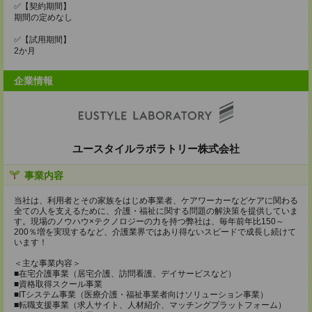
✅【契約期間】
期間の定めなし
✅【試用期間】
2か月
企業情報
ユースタイルラボラトリー株式会社
事業内容
当社は、利用者とその家族をはじめ事業者、ケアワーカーなどケアに関わる
全ての人を支えるために、介護・福祉に関する問題の解決策を提供していま
す。現場のノウハウ×テクノロジーの力を持つ弊社は、毎年前年比150～
200％増を実現するなど、介護業界ではあり得ないスピードで成長し続けて
います！
＜主な事業内容＞
■在宅介護事業（居宅介護、訪問看護、デイサービスなど）
■資格取得スクール事業
■ITシステム事業（医療介護・福祉事業者向けソリューション事業）
■転職支援事業（求人サイト、人材紹介、マッチングプラットフォーム）