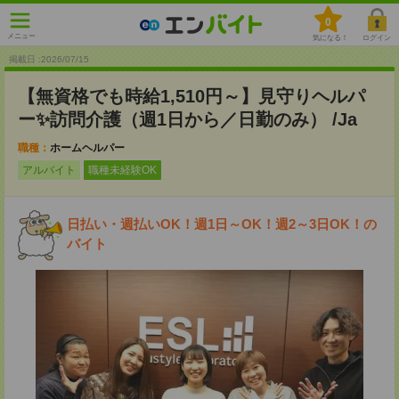
0
メニュー
気になる！
ログイン
掲載日 :2026
/
07
/
15
【無資格でも時給1,510円～】見守りヘルパ
ー✨訪問介護（週1日から／日勤のみ） /Ja
職種：
ホームヘルパー
アルバイト
職種未経験OK
日払い・週払いOK！週1日～OK！週2～3日OK！の
バイト