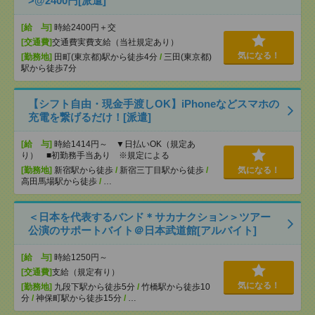
>@2400円[派遣]
[給 与]
時給2400円＋交
[交通費]
交通費実費支給（当社規定あり）
気になる！
[勤務地]
田町(東京都)駅から徒歩4分
/
三田(東京都)
駅から徒歩7分
【シフト自由・現金手渡しOK】iPhoneなどスマホの
充電を繋げるだけ！[派遣]
[給 与]
時給1414円～ ▼日払いOK（規定あ
り） ■初勤務手当あり ※規定による
[勤務地]
新宿駅から徒歩
/
新宿三丁目駅から徒歩
/
気になる！
高田馬場駅から徒歩
/
…
＜日本を代表するバンド＊サカナクション＞ツアー
公演のサポートバイト＠日本武道館[アルバイト]
[給 与]
時給1250円～
[交通費]
支給（規定有り）
気になる！
[勤務地]
九段下駅から徒歩5分
/
竹橋駅から徒歩10
分
/
神保町駅から徒歩15分
/
…