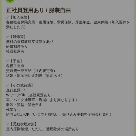
正社員登用あり / 服装自由
✅【加入保険】
各種社会保険完備：雇用保険、労災保険、厚生年金、健康保険（加入要件を
満たした方)
✅【研修等】
無料の資格取得支援制度あり
研修制度あり
社員登用有
✅【手当】
各種手当有
交通費一部支給（社内規定有）
結婚・出産祝い金制度（規定あり）
✅【その他待遇】
直行直帰OK
WワークOK（当社規定あり）
車、バイク通勤可（現場により異なります）
服装・髪型・髪色自由
残業なし
給与日払いOK（いつでも前払い、振り込み手数料全額会社負担）
✅【受動喫煙対策】
屋内原則禁煙。ただし、適用除外の場所あり