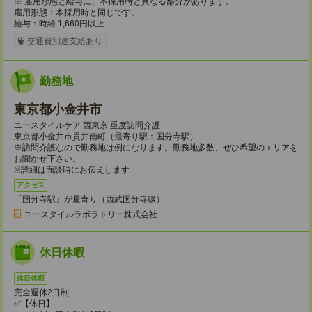
※ 雇用形態と給与に、本採用時と異なる部分があります。
雇用形態：本採用時と同じです。
給与：時給 1,660円以上
交通費別途支給あり
勤務地
東京都小金井市
ユースタイルケア 西東京 重度訪問介護
東京都小金井市貫井南町（最寄り駅：国分寺駅）
※訪問介護なので勤務地は例になります。勤務地多数、ぜひ希望のエリアを
お聞かせ下さい。
※詳細は面談時にお伝えします
アクセス
「国分寺駅」が最寄り（西武国分寺線）
ユースタイルラボラトリー株式会社
休日休暇
休日休暇
完全週休2日制
✅【休日】