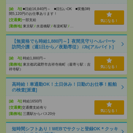
[給 与]
■日給16,840円～ ■日払いOK ■実働3時
間5,120円のお仕事あります！
[交通費]
一部支給
気になる！
[勤務地]
東京駅
/
水道橋駅
/
有楽町駅
/
…
【無資格でも時給1,880円～】夜間見守りヘルパー✨
訪問介護（週1日から／夜勤専従） /Jb[アルバイト]
[給 与]
時給1,880円～
[勤務地]
東京都武蔵野市吉祥寺南町（最寄り駅：吉
気になる！
祥寺駅）
高時給！車通勤OK！土日休み！日勤のお仕事！船舶
の検査[派遣]
[給 与]
時給1650円
[交通費]
交通費支給有り
気になる！
[勤務地]
三鷹駅からバス20分
短時間シフトあり！WEBでサクッと登録OK＊クッキ