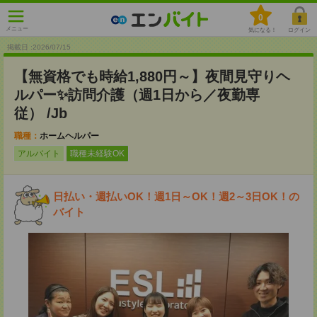
0
メニュー
気になる！
ログイン
掲載日 :2026
/
07
/
15
【無資格でも時給1,880円～】夜間見守りヘ
ルパー✨訪問介護（週1日から／夜勤専
従） /Jb
職種：
ホームヘルパー
アルバイト
職種未経験OK
日払い・週払いOK！週1日～OK！週2～3日OK！の
バイト