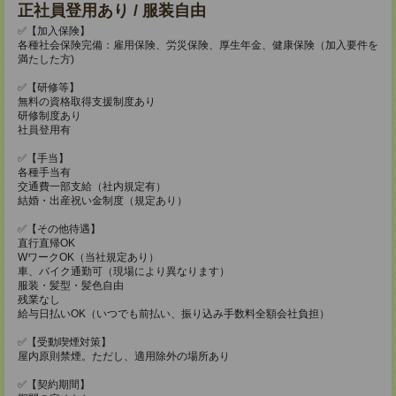
正社員登用あり / 服装自由
✅【加入保険】
各種社会保険完備：雇用保険、労災保険、厚生年金、健康保険（加入要件を
満たした方)
✅【研修等】
無料の資格取得支援制度あり
研修制度あり
社員登用有
✅【手当】
各種手当有
交通費一部支給（社内規定有）
結婚・出産祝い金制度（規定あり）
✅【その他待遇】
直行直帰OK
WワークOK（当社規定あり）
車、バイク通勤可（現場により異なります）
服装・髪型・髪色自由
残業なし
給与日払いOK（いつでも前払い、振り込み手数料全額会社負担）
✅【受動喫煙対策】
屋内原則禁煙。ただし、適用除外の場所あり
✅【契約期間】