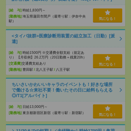
[給 与]
時給1,830円～
[勤務地]
埼玉県蓮田市閏戸（最寄り駅：伊奈中央
気になる！
駅）
<タイパ抜群>医療診断用装置の組立加工（日勤）[派
遣]
[給 与]
時給1500円 ※交通費全額支給（規定あ
り） 【月収例】26.2万円（20日勤務＋残業20h）
[交通費]
交通費支給あり
気になる！
[勤務地]
豊田駅
/
北八王子駅
/
八王子駅
ちいさいかわいいキャラのイベントも！好きな場所
で働ける☆来社不要！働いたその日に給料もらえる
◎/T1[アルバイト]
[給 与]
日給13,000円～
[勤務地]
東京都新宿区新宿（最寄り駅：新宿駅）
気になる！
＼11/30までの短期！／未経験から時給1700円！集荷