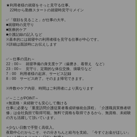
★利用者様の就寝をそっと見守る仕事。
22時から勤務スタートの就寝時見守りメイン
✅「寝顔を見ること」が仕事の大半。
■就寝時の見守り
■医療的ケア
■介護記録の記入 など
※基本的には就寝中の利用者様を見守る仕事が中心です。
※詳細は面談時にお伝えします
✅～仕事の流れ～
22：00～ 就寝準備の身支度ケア（歯磨き、着替え など）
23：00～ 見守り、定期的な体位交換、痰吸引など
7：00 利用者様の起床、サービス記録
8：00 サービス終了。そのまま帰宅できます。
※件数やケア内容、時間はご利用者により異なります
✅～ここがPOINT～
⭐️無資格・未経験でも安心して働ける
仕事に必要な「重度訪問介護従業者養成研修統合課程」「介護職員実務者研
修」は会社負担で取得可能。無料で資格を取得できるから、無資格、未経験
の方も活躍して頂いています。
⭐️少ない日数で手堅く高収入。
夜勤中心だからこそ、その分きちんと給与を支給。「今すぐお金がほしい」