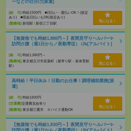
ーなどの仕分け[派遣]
[給 与]
時給1500円 ■日払い・週払いOK！(規定
あり) ■現金日払いもOK(規定あり)
気になる！
[勤務地]
新宿駅
/
新宿三丁目駅
【無資格でも時給1,880円～】夜間見守りヘルパー✨
訪問介護（週1日から／夜勤専従） /Jb[アルバイト]
[給 与]
時給1,880円～
[勤務地]
東京都立川市若葉町（最寄り駅：泉体育館
気になる！
駅）
高時給！平日休み！日勤のお仕事！調理補助業務[派
遣]
[給 与]
時給1600円
[交通費]
交通費支給有り
気になる！
[勤務地]
東京都三鷹市 ※バイク通勤OK
【無資格でも時給1,830円～】夜間見守りヘルパー✨
訪問介護（週1日から／夜勤専従） /Jb[アルバイト]