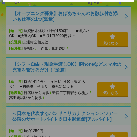
【オープニング募集】おばあちゃんのお散歩付き添
いも仕事の1つ[派遣]
[給 与]
無資格未経験：時給1500円～ ■週払い
OK ■扶養内OK ■日収1万2000円以上
[交通費]
交通費全額支給
気になる！
[勤務地]
巣鴨駅
/
目白駅
/
北池袋駅
/
…
【シフト自由・現金手渡しOK】iPhoneなどスマホの
充電を繋げるだけ！[派遣]
[給 与]
時給1414円～ ▼日払いOK（規定あ
り） ■初勤務手当あり ※規定による
[勤務地]
新宿駅から徒歩
/
新宿三丁目駅から徒歩
/
気になる！
高田馬場駅から徒歩
/
…
＜日本を代表するバンド＊サカナクション＞ツアー
公演のサポートバイト＠日本武道館[アルバイト]
[給 与]
時給1250円～