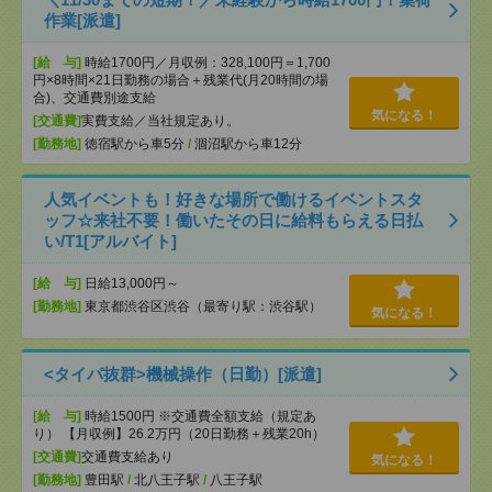
作業[派遣]
[給 与]
時給1700円／月収例：328,100円＝1,700
円×8時間×21日勤務の場合＋残業代(月20時間の場
合)、交通費別途支給
気になる！
[交通費]
実費支給／当社規定あり。
[勤務地]
徳宿駅から車5分
/
涸沼駅から車12分
人気イベントも！好きな場所で働けるイベントスタ
ッフ☆来社不要！働いたその日に給料もらえる日払
い/T1[アルバイト]
[給 与]
日給13,000円～
[勤務地]
東京都渋谷区渋谷（最寄り駅：渋谷駅）
気になる！
<タイパ抜群>機械操作（日勤）[派遣]
[給 与]
時給1500円 ※交通費全額支給（規定あ
り） 【月収例】26.2万円（20日勤務＋残業20h）
[交通費]
交通費支給あり
気になる！
[勤務地]
豊田駅
/
北八王子駅
/
八王子駅