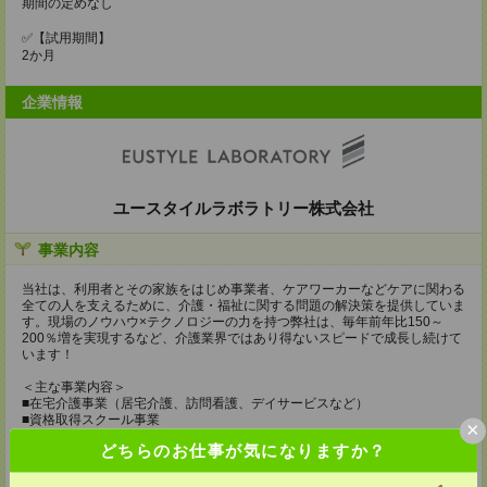
期間の定めなし
✅【試用期間】
2か月
企業情報
ユースタイルラボラトリー株式会社
事業内容
当社は、利用者とその家族をはじめ事業者、ケアワーカーなどケアに関わる
全ての人を支えるために、介護・福祉に関する問題の解決策を提供していま
す。現場のノウハウ×テクノロジーの力を持つ弊社は、毎年前年比150～
200％増を実現するなど、介護業界ではあり得ないスピードで成長し続けて
います！
＜主な事業内容＞
■在宅介護事業（居宅介護、訪問看護、デイサービスなど）
■資格取得スクール事業
×
■ITシステム事業（医療介護・福祉事業者向けソリューション事業）
どちらのお仕事が気になりますか？
■転職支援事業（求人サイト、人材紹介、マッチングプラットフォーム）
■フランチャイズ事業