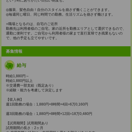
という時にありがたい日払い制度も。
◎服装、髪色自由！自分のスタイルを崩さず働くことができます。
◎毎週同じ曜日、同じ時間での勤務。生活リズムを崩さず働けます。
⭐️職場となるのは、自宅のご近所
勤務先は利用者様のご自宅。家の近所を勤務エリアとして選択できるので、
通勤に便利です。ご自宅から利用者様の家まで直行直帰でき残業もないの
で、他の予定も立てやすいです。
募集情報
給与
時給1,880円～
時給1,880円以上
※交通費一部支給（既定あり）
※経験・能力を考慮して決定します
【収入例】
週1回勤務の場合：1,880円×8時間×4回=6万0,160円
週3回勤務の場合：1,880円×8時間×12回=18万0,480円
【試用期間】試用期間あり
試用期間の長さ：2ヶ月