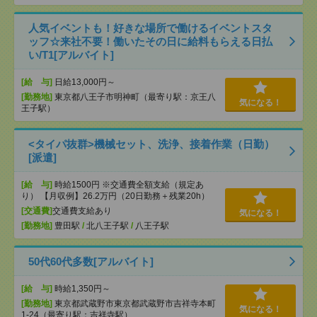
人気イベントも！好きな場所で働けるイベントスタ
ッフ☆来社不要！働いたその日に給料もらえる日払
い/T1[アルバイト]
[給 与]
日給13,000円～
[勤務地]
東京都八王子市明神町（最寄り駅：京王八
気になる！
王子駅）
<タイパ抜群>機械セット、洗浄、接着作業（日勤）
[派遣]
[給 与]
時給1500円 ※交通費全額支給（規定あ
り） 【月収例】26.2万円（20日勤務＋残業20h）
[交通費]
交通費支給あり
気になる！
[勤務地]
豊田駅
/
北八王子駅
/
八王子駅
50代60代多数[アルバイト]
[給 与]
時給1,350円～
[勤務地]
東京都武蔵野市東京都武蔵野市吉祥寺本町
気になる！
1-24（最寄り駅：吉祥寺駅）