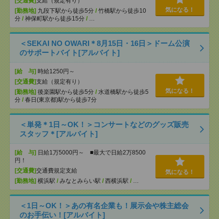
[交通費]
支給（規定有り）
気になる！
[勤務地]
九段下駅から徒歩5分
/
竹橋駅から徒歩10
分
/
神保町駅から徒歩15分
/
…
＜SEKAI NO OWARI＊8月15日・16日＞ドーム公演
のサポートバイト[アルバイト]
[給 与]
時給1250円～
[交通費]
支給（規定有り）
気になる！
[勤務地]
後楽園駅から徒歩5分
/
水道橋駅から徒歩5
分
/
春日(東京都)駅から徒歩7分
＜単発＊1日～OK！＞コンサートなどのグッズ販売
スタッフ＊[アルバイト]
[給 与]
日給1万5000円～ ■最大で日給2万8500
円！
[交通費]
交通費規定支給
気になる！
[勤務地]
横浜駅
/
みなとみらい駅
/
西横浜駅
/
…
＜1日～OK！＞あの有名企業も！展示会や株主総会
のお手伝い！[アルバイト]