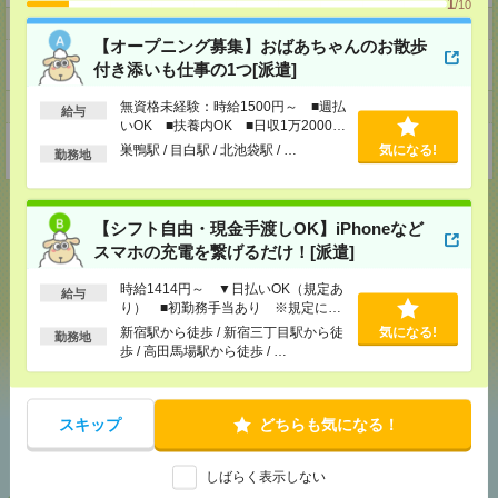
1
/10
ホームページ
【オープニング募集】おばあちゃんのお散歩
https://en-gage.net/eustylelab_job/
付き添いも仕事の1つ[派遣]
無資格未経験：時給1500円～ ■週払
事業所
給与
いOK ■扶養内OK ■日収1万2000円
以上
東京都中野区本町1-32-2ハーモニータワー18階
巣鴨駅 / 目白駅 / 北池袋駅 / …
気になる!
勤務地
【シフト自由・現金手渡しOK】iPhoneなど
スマホの充電を繋げるだけ！[派遣]
応募ページへ
時給1414円～ ▼日払いOK（規定あ
給与
り） ■初勤務手当あり ※規定によ
る
新宿駅から徒歩 / 新宿三丁目駅から徒
気になる!
勤務地
気になる！
歩 / 高田馬場駅から徒歩 / …
スキップ
どちらも気になる！
あなたの閲覧履歴からの
おすすめ
しばらく表示しない