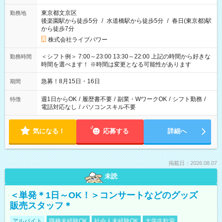
東京都文京区
勤務地
後楽園駅から徒歩5分
/
水道橋駅から徒歩5分
/
春日(東京都)駅
から徒歩7分
株式会社ライブパワー
＜シフト例＞ 7:00～23:00 13:30～22:00 上記の時間から好きな
勤務時間
時間を選べます！ ※時間は変更となる可能性があります
急募！8月15日・16日
期間
週1日からOK
/
履歴書不要
/
副業・WワークOK
/
シフト勤務
/
特徴
電話対応なし
/
パソコンスキル不要
気になる！
応募する
詳細へ
掲載日：2026.08.07
未読
＜単発＊1日～OK！＞コンサートなどのグッズ
販売スタッフ＊
アルバイト
職種未経験OK
社会人未経験OK
大学生歓迎