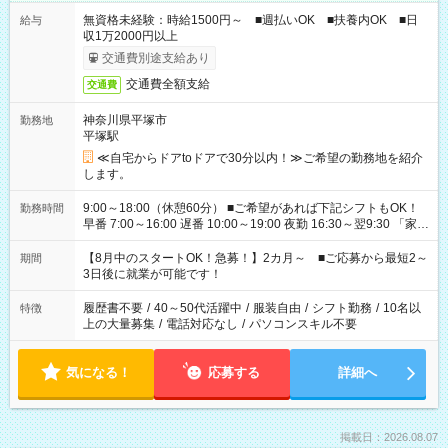
無資格未経験：時給1500円～ ■週払いOK ■扶養内OK ■日
給与
収1万2000円以上
交通費別途支給あり
交通費全額支給
交通費
神奈川県平塚市
勤務地
平塚駅
≪自宅からドアtoドアで30分以内！≫ご希望の勤務地を紹介
します。
9:00～18:00（休憩60分） ■ご希望があれば下記シフトもOK！
勤務時間
早番 7:00～16:00 遅番 10:00～19:00 夜勤 16:30～翌9:30 「家族
と休みを合わせたい」 「余裕を持って夕飯の準備がしたい」
「できれば残業はしたくない」 など、ご希望を教えてください
【8月中のスタートOK！急募！】2カ月～ ■ご応募から最短2～
期間
ね。 ※Wワーク希望の方へ 今ご覧のお仕事で希望する勤務時間
3日後に就業が可能です！
と、もう1つのお仕事の勤務時間。 合計で週40時間を超える場
合は応募できません。
履歴書不要
/
40～50代活躍中
/
服装自由
/
シフト勤務
/
10名以
特徴
上の大量募集
/
電話対応なし
/
パソコンスキル不要
気になる！
応募する
詳細へ
掲載日：2026.08.07