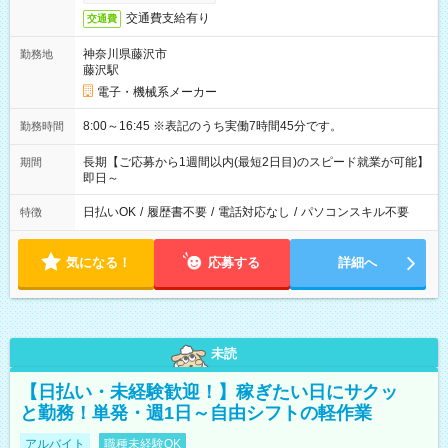
交通費支給有り
交通費
神奈川県藤沢市
勤務地
藤沢駅
電子・機械系メーカー
8:00～16:45 ※表記のうち実働7時間45分です。
勤務時間
長期【ご応募から1週間以内(最短2日目)のスピード就業が可能】
期間
即日～
日払いOK
/
履歴書不要
/
電話対応なし
/
パソコンスキル不要
特徴
気になる！
応募する
詳細へ
未読
【日払い・未経験歓迎！】稼ぎたい日にサクッ
と勤務！単発・週1日～自由シフトの軽作業
アルバイト
職種未経験OK