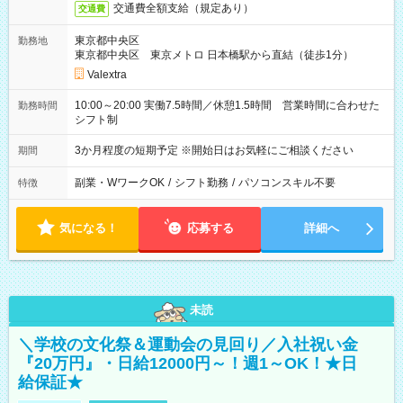
交通費全額支給（規定あり）
交通費
東京都中央区
勤務地
東京都中央区 東京メトロ 日本橋駅から直結（徒歩1分）
Valextra
10:00～20:00 実働7.5時間／休憩1.5時間 営業時間に合わせた
勤務時間
シフト制
3か月程度の短期予定 ※開始日はお気軽にご相談ください
期間
副業・WワークOK
/
シフト勤務
/
パソコンスキル不要
特徴
気になる！
応募する
詳細へ
未読
＼学校の文化祭＆運動会の見回り／入社祝い金
『20万円』・日給12000円～！週1～OK！★日
給保証★