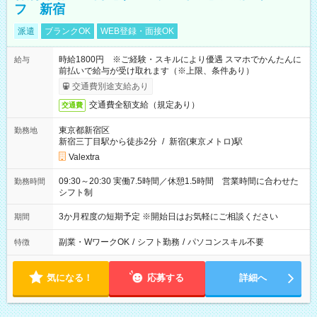
フ 新宿
派遣
ブランクOK
WEB登録・面接OK
時給1800円 ※ご経験・スキルにより優遇 スマホでかんたんに
給与
前払いで給与が受け取れます（※上限、条件あり）
交通費別途支給あり
交通費全額支給（規定あり）
交通費
東京都新宿区
勤務地
新宿三丁目駅から徒歩2分
/
新宿(東京メトロ)駅
Valextra
09:30～20:30 実働7.5時間／休憩1.5時間 営業時間に合わせた
勤務時間
シフト制
3か月程度の短期予定 ※開始日はお気軽にご相談ください
期間
副業・WワークOK
/
シフト勤務
/
パソコンスキル不要
特徴
気になる！
応募する
詳細へ