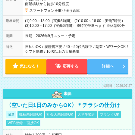
南船橋駅から徒歩10分程度
スマートフォンを取り扱う倉庫
(1)9:00～18:00（実働8時間） (2)10:00～18:00（実働7時間）
勤務時間
(3)10:00～17:00（実働6時間） ※時間帯選べます ※休憩60分
長期 2026年9月スタート予定
期間
日払いOK
/
履歴書不要
/
40～50代活躍中
/
副業・WワークOK
/
特徴
シフト勤務
/
10名以上の大量募集
気になる！
応募する
詳細へ
掲載日：2026.07.27
未読
〈空いた日1日のみからOK〉＊チラシの仕分け
派遣
職種未経験OK
社会人未経験OK
大学生歓迎
ブランクOK
WEB登録・面接OK