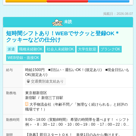
掲載日：2026.08.07
未読
短時間シフトあり！WEBでサクッと登録OK＊
クッキーなどの仕分け
派遣
職種未経験OK
社会人未経験OK
大学生歓迎
ブランクOK
WEB登録・面接OK
時給1500円 ■日払い・週払いOK！(規定あり) ■現金日払いも
給与
OK(規定あり)
交通費別途支給あり
東京都新宿区
勤務地
新宿駅
/
新宿三丁目駅
大手物流会社（年齢不問／「無理なく続けられる」と好評の
職場です！）
9:00～18:00（実動8時間） 希望の時間帯を選べます！ ＜シフト
勤務時間
例＞ ・8：30～12：00 ・10：00～19：00 ・17：00～22：00
・13：00～22：00 ・22：00～翌6：00 など
【急募】即日スタートＯＫ！ 単発1日のみから働けます。
期間