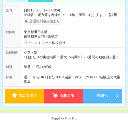
日給10,305円～37,204円
給与
※経験・能力等を考慮の上、加給・優遇いたします。 【試用期
間】試用期間なし
交通費別途支給あり
東京都世田谷区
勤務地
東京都世田谷区豪徳寺
アシストワーク株式会社
シフト制
勤務時間
1日あたりの実働時間：最大15時間/日 ＜1週間の勤務例＞週3回
勤務 勤務：月・水・金 休み：火・木・土・日 好きな時にお仕事
可能です！ ※1日あたりの最大実働時間は日勤、夜勤共に勤務し
単発・1日のみOK
期間
た時間になります。
週1日からOK / 日払いOK / 副業・WワークOK / 10名以上の大量
特徴
募集
気になる！
応募する
詳細へ
Copyright © en Inc.