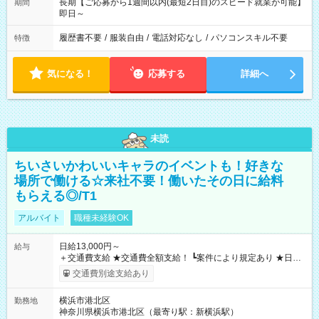
長期【ご応募から1週間以内(最短2日目)のスピード就業が可能】
期間
即日～
履歴書不要
/
服装自由
/
電話対応なし
/
パソコンスキル不要
特徴
気になる！
応募する
詳細へ
未読
ちいさいかわいいキャラのイベントも！好きな
場所で働ける☆来社不要！働いたその日に給料
もらえる◎/T1
アルバイト
職種未経験OK
日給13,000円～
給与
＋交通費支給 ★交通費全額支給！ ┗案件により規定あり ★日払
いOK！（規定あり） ┗働いたその日に現金GET♪ お仕事後はコ
交通費別途支給あり
ンビニATMから 日払い分を引き落とせます！ 【試用期間】試
用期間なし
横浜市港北区
勤務地
神奈川県横浜市港北区（最寄り駅：新横浜駅）