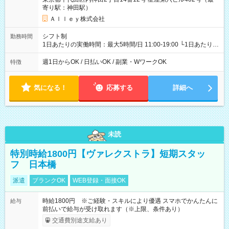
寄り駅：神田駅）
Ａｌｌｅｙ株式会社
シフト制
勤務時間
1日あたりの実働時間：最大5時間/日 11:00-19:00 └1日あたりの
実働時間：1-5時間 └上記の時間帯内であれば、いつでも勤務可
能！ └平日・土曜日の中で、お好きな曜日でご勤務いただけま
週1日からOK / 日払いOK / 副業・WワークOK
特徴
す！ 【シフト例】 ・11:00～14:00 ・16:30～19:00 ・13:00～
18:00 などのように、自由な働き方が可能なお仕事です！
気になる！
応募する
詳細へ
未読
特別時給1800円【ヴァレクストラ】短期スタッ
フ 日本橋
派遣
ブランクOK
WEB登録・面接OK
時給1800円 ※ご経験・スキルにより優遇 スマホでかんたんに
給与
前払いで給与が受け取れます（※上限、条件あり）
交通費別途支給あり