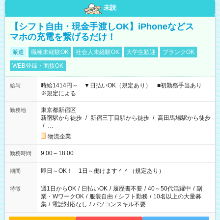
未読
【シフト自由・現金手渡しOK】iPhoneなどス
マホの充電を繋げるだけ！
派遣
職種未経験OK
社会人未経験OK
大学生歓迎
ブランクOK
WEB登録・面接OK
時給1414円～ ▼日払いOK（規定あり） ■初勤務手当あり
給与
※規定による
東京都新宿区
勤務地
新宿駅から徒歩
/
新宿三丁目駅から徒歩
/
高田馬場駅から徒歩
/
…
物流企業
9:00～18:00
勤務時間
即日～OK！ 1日～働けます＾＾（規定あり）
期間
週1日からOK
/
日払いOK
/
履歴書不要
/
40～50代活躍中
/
副
特徴
業・WワークOK
/
服装自由
/
シフト勤務
/
10名以上の大量募
集
/
電話対応なし
/
パソコンスキル不要