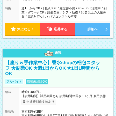
週1日からOK
/
日払いOK
/
履歴書不要
/
40～50代活躍中
/
副
特徴
業・WワークOK
/
服装自由
/
シフト勤務
/
10名以上の大量募
集
/
電話対応なし
/
パソコンスキル不要
気になる！
応募する
詳細へ
未読
【座り＆手作業中心】香水shopの梱包スタッ
フ ★副業OK ★週1日からOK ★1日1時間から
OK
アルバイト
職種未経験OK
時給1,400円～
給与
【試用期間】試用期間あり 試用期間の長さ：1ヶ月 雇用形態、
給与は本採用時と同じです。
交通費別途支給あり
東京都千代田区
勤務地
東京都千代田区内神田2丁目14番12号 星屋第六ビル402号（最