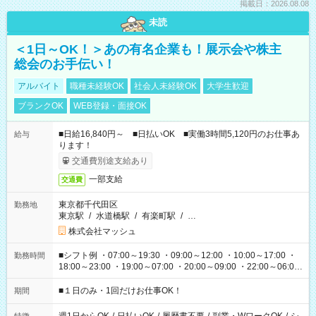
掲載日：2026.08.08
未読
＜1日～OK！＞あの有名企業も！展示会や株主
総会のお手伝い！
アルバイト
職種未経験OK
社会人未経験OK
大学生歓迎
ブランクOK
WEB登録・面接OK
■日給16,840円～ ■日払いOK ■実働3時間5,120円のお仕事あ
給与
ります！
交通費別途支給あり
一部支給
交通費
東京都千代田区
勤務地
東京駅
/
水道橋駅
/
有楽町駅
/
…
株式会社マッシュ
■シフト例 ・07:00～19:30 ・09:00～12:00 ・10:00～17:00 ・
勤務時間
18:00～23:00 ・19:00～07:00 ・20:00～09:00 ・22:00～06:00
etc ★最短で3時間で5,120円のお仕事から 15時間で2万円近く稼
げるお仕事も！ ご希望のお時間に合わせてご紹介！ ※シフトは
■１日のみ・1回だけお仕事OK！
期間
現場によって異なります。 ※勿論、休憩時間はあるのでご安心
ください！