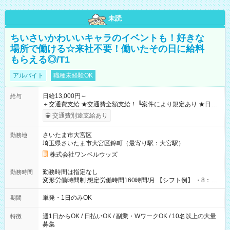
未読
ちいさいかわいいキャラのイベントも！好きな
場所で働ける☆来社不要！働いたその日に給料
もらえる◎/T1
アルバイト
職種未経験OK
日給13,000円～
給与
＋交通費支給 ★交通費全額支給！ ┗案件により規定あり ★日払
いOK！（規定あり） ┗働いたその日に現金GET♪ お仕事後はコ
交通費別途支給あり
ンビニATMから 日払い分を引き落とせます！ 【試用期間】試
用期間なし
さいたま市大宮区
勤務地
埼玉県さいたま市大宮区錦町（最寄り駅：大宮駅）
株式会社ワンベルウッズ
勤務時間は指定なし
勤務時間
変形労働時間制 想定労働時間160時間/月 【シフト例】 ・8：00
～21：00
単発・1日のみOK
期間
週1日からOK / 日払いOK / 副業・WワークOK / 10名以上の大量
特徴
募集