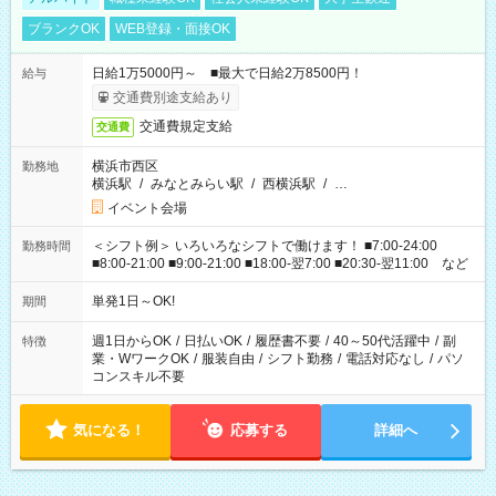
ブランクOK
WEB登録・面接OK
日給1万5000円～ ■最大で日給2万8500円！
給与
交通費別途支給あり
交通費規定支給
交通費
横浜市西区
勤務地
横浜駅
/
みなとみらい駅
/
西横浜駅
/
…
イベント会場
＜シフト例＞ いろいろなシフトで働けます！ ■7:00-24:00
勤務時間
■8:00-21:00 ■9:00-21:00 ■18:00-翌7:00 ■20:30-翌11:00 など
単発1日～OK!
期間
週1日からOK
/
日払いOK
/
履歴書不要
/
40～50代活躍中
/
副
特徴
業・WワークOK
/
服装自由
/
シフト勤務
/
電話対応なし
/
パソ
コンスキル不要
気になる！
応募する
詳細へ