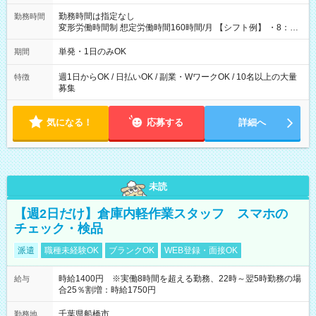
勤務時間は指定なし
勤務時間
変形労働時間制 想定労働時間160時間/月 【シフト例】 ・8：00
～21：00
単発・1日のみOK
期間
週1日からOK / 日払いOK / 副業・WワークOK / 10名以上の大量
特徴
募集
気になる！
応募する
詳細へ
未読
【週2日だけ】倉庫内軽作業スタッフ スマホの
チェック・検品
派遣
職種未経験OK
ブランクOK
WEB登録・面接OK
時給1400円 ※実働8時間を超える勤務、22時～翌5時勤務の場
給与
合25％割増：時給1750円
千葉県船橋市
勤務地