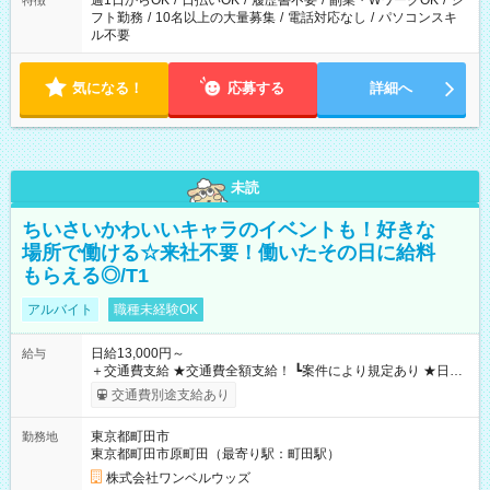
週1日からOK
/
日払いOK
/
履歴書不要
/
副業・WワークOK
/
シ
特徴
フト勤務
/
10名以上の大量募集
/
電話対応なし
/
パソコンスキ
ル不要
気になる！
応募する
詳細へ
未読
ちいさいかわいいキャラのイベントも！好きな
場所で働ける☆来社不要！働いたその日に給料
もらえる◎/T1
アルバイト
職種未経験OK
日給13,000円～
給与
＋交通費支給 ★交通費全額支給！ ┗案件により規定あり ★日払
いOK！（規定あり） ┗働いたその日に現金GET♪ お仕事後はコ
交通費別途支給あり
ンビニATMから 日払い分を引き落とせます！ 【試用期間】試
用期間なし
東京都町田市
勤務地
東京都町田市原町田（最寄り駅：町田駅）
株式会社ワンベルウッズ