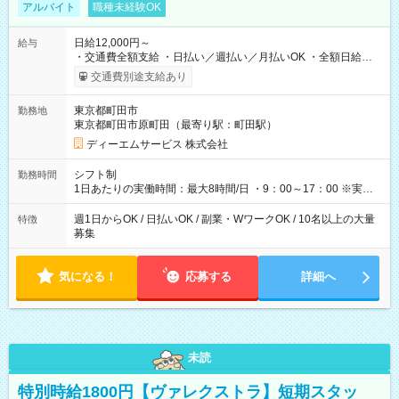
アルバイト
職種未経験OK
日給12,000円～
給与
・交通費全額支給 ・日払い／週払い／月払いOK ・全額日給保
証あり ・－・－・－・－・－・－・－・－・－・－・ ★☆入社
交通費別途支給あり
祝金20万円★☆ ※1勤務毎に2000円ずつ支給！ ※100勤務目で合
計20万円の支給となります ※規定あり ・－・－・－・－・－・
東京都町田市
勤務地
－・－・－・－・－・ ≪給与例≫ 月22日働いた場合 月給：26
東京都町田市原町田（最寄り駅：町田駅）
万4，000円 ＝12，000円×22日 ※別途交通費 ----- ■法定研修：
20時間×1，226円／合計24，520円支給 『お弁当』支給もあり♪
ディーエムサービス 株式会社
【試用期間】試用期間なし
シフト制
勤務時間
1日あたりの実働時間：最大8時間/日 ・9：00～17：00 ※実働8
時間・休憩1時間 ⇒実は…16時くらいには終わっちゃうことがほ
とんどです！ ★早く勤務が終わっても日給保証あり！
週1日からOK / 日払いOK / 副業・WワークOK / 10名以上の大量
特徴
募集
気になる！
応募する
詳細へ
未読
特別時給1800円【ヴァレクストラ】短期スタッ