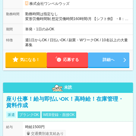
株式会社ワンベルウッズ
勤務時間は指定なし
勤務時間
変形労働時間制 想定労働時間160時間/月 【シフト例】 ・8：00
～21：00
単発・1日のみOK
期間
週1日からOK / 日払いOK / 副業・WワークOK / 10名以上の大量
特徴
募集
気になる！
応募する
詳細へ
未読
座り仕事！給与即払いOK！高時給！在庫管理・
資料作成
派遣
ブランクOK
WEB登録・面接OK
時給1500円
給与
交通費別途支給あり