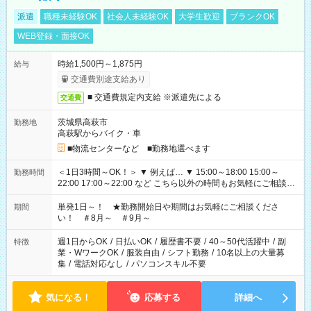
派遣
職種未経験OK
社会人未経験OK
大学生歓迎
ブランクOK
WEB登録・面接OK
時給1,500円～1,875円
給与
交通費別途支給あり
■ 交通費規定内支給 ※派遣先による
交通費
茨城県高萩市
勤務地
高萩駅からバイク・車
■物流センターなど ■勤務地選べます
＜1日3時間～OK！＞ ▼ 例えば… ▼ 15:00～18:00 15:00～
勤務時間
22:00 17:00～22:00 など こちら以外の時間もお気軽にご相談く
ださい！
単発1日～！ ★勤務開始日や期間はお気軽にご相談くださ
期間
い！ ＃8月～ ＃9月～
週1日からOK
/
日払いOK
/
履歴書不要
/
40～50代活躍中
/
副
特徴
業・WワークOK
/
服装自由
/
シフト勤務
/
10名以上の大量募
集
/
電話対応なし
/
パソコンスキル不要
気になる！
応募する
詳細へ