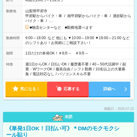
時給1,200円～1,625円
給与
山梨県甲府市
勤務地
甲府駅からバイク・車
/
南甲府駅からバイク・車
/
酒折駅から
バイク・車
/
…
■物流センターなど ■勤務地選べます
9:00～18:00 など 他にも ▼10:00～19:00 ▼18:00～21:00 など
勤務時間
のシフトあり！お気軽にご相談下さい！
1日だけの単発OK！＃8月～ ＃9月～
期間
週1日からOK
/
日払いOK
/
履歴書不要
/
40～50代活躍中
/
副
特徴
業・WワークOK
/
服装自由
/
シフト勤務
/
10名以上の大量募
集
/
電話対応なし
/
パソコンスキル不要
気になる！
応募する
詳細へ
掲載日：2026.07.22
未読
《単発1日OK！日払い可》＊DMのモクモクシ
ール貼り