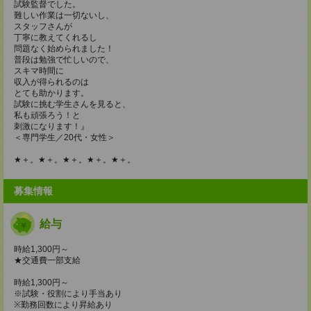
試験監督でした。
難しい作業は一切ないし、
スタッフさんが
丁寧に教えてくれるし
問題なく始められました！
普段は勉強で忙しいので、
スキマ時間に
収入が得られるのは
とても助かります。
試験に挑む学生さんを見ると、
私も頑張ろう！と
刺激になります！』
＜専門学生／20代・女性＞
★＋。★＋。★＋。★＋。★＋。
募集情報
給与
時給1,300円～
★交通費一部支給
時給1,300円～
※試験・役割により手当あり
※勤務回数により昇給あり