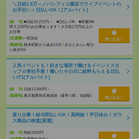
＼日給1.6万～／パシフィコ横浜でライブイベントの
お手伝い♬日払いOK！[アルバイト]
[給 与]
■日給16,221円～ ■日払いOK ■実働3時
間 5,120円のお仕事あります！＃日収1万円以上の
お仕事
[交通費]
一部支給
気になる！
[勤務地]
桜木町駅から徒歩12分
/
みなとみらい駅か
ら徒歩5分
人気イベントも！好きな場所で働けるイベントスタ
ッフ☆来社不要！働いたその日に給料もらえる日払
い/T1[アルバイト]
[給 与]
日給13,000円～
[勤務地]
東京都豊島区南池袋（最寄り駅：池袋駅）
気になる！
座り仕事！給与即払いOK！高時給！平日休み！ガラ
ス製品の検査[派遣]
[給 与]
時給1600円
[交通費]
交通費支給有り