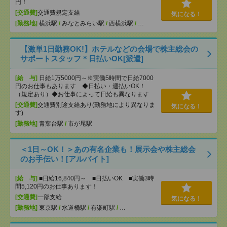
円！
[交通費]
交通費規定支給
気になる！
[勤務地]
横浜駅
/
みなとみらい駅
/
西横浜駅
/
…
【激単1日勤務OK!】ホテルなどの会場で株主総会の
サポートスタッフ＊日払いOK[派遣]
[給 与]
日給1万5000円～※実働5時間で日給7000
円のお仕事もあります ◆日払い・週払いOK！
（規定あり）◆お仕事によって日給も異なります
[交通費]
交通費別途支給あり(勤務地により異なりま
気になる！
す)
[勤務地]
青葉台駅
/
市が尾駅
＜1日～OK！＞あの有名企業も！展示会や株主総会
のお手伝い！[アルバイト]
[給 与]
■日給16,840円～ ■日払いOK ■実働3時
間5,120円のお仕事あります！
[交通費]
一部支給
気になる！
[勤務地]
東京駅
/
水道橋駅
/
有楽町駅
/
…