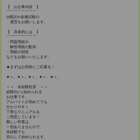
【 お仕事内容 】
￣￣￣￣￣￣￣￣
◎模試や各種試験の
運営をお願いします。
【 具体的には 】
￣￣￣￣￣￣￣￣
・問題用紙や、
解答用紙の配布
・用紙の回収
などをお願いいたします。
★まずはお気軽にご応募を！
★＋。★＋。★＋。★＋。★＋。
＜＜ 未経験歓迎 ＞＞
経験0から始められる
お仕事です。
アルバイトが初めてでも
分かりやすく
丁寧なマニュアルを
ご用意しています！
難しい作業は、
一切ありませんので、
未経験でも
安心して始められます。