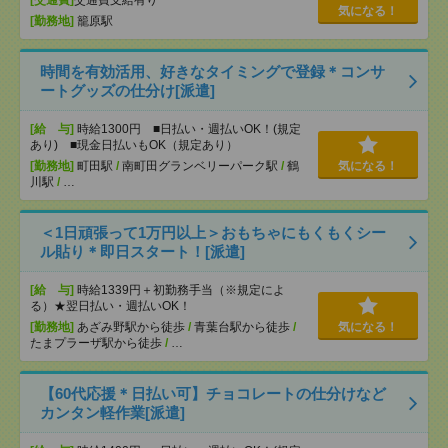
気になる！
[勤務地]
籠原駅
時間を有効活用、好きなタイミングで登録＊コンサ
ートグッズの仕分け[派遣]
[給 与]
時給1300円 ■日払い・週払いOK！(規定
あり) ■現金日払いもOK（規定あり）
[勤務地]
町田駅
/
南町田グランベリーパーク駅
/
鶴
気になる！
川駅
/
…
＜1日頑張って1万円以上＞おもちゃにもくもくシー
ル貼り＊即日スタート！[派遣]
[給 与]
時給1339円＋初勤務手当（※規定によ
る）★翌日払い・週払いOK！
[勤務地]
あざみ野駅から徒歩
/
青葉台駅から徒歩
/
気になる！
たまプラーザ駅から徒歩
/
…
【60代応援＊日払い可】チョコレートの仕分けなど
カンタン軽作業[派遣]