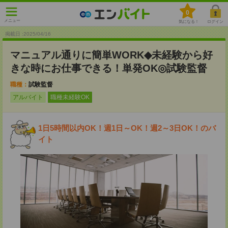
0
メニュー
気になる！
ログイン
掲載日 :2025
/
04
/
16
マニュアル通りに簡単WORK◆未経験から好
きな時にお仕事できる！単発OK◎試験監督
職種：
試験監督
アルバイト
職種未経験OK
1日5時間以内OK！週1日～OK！週2～3日OK！のバ
イト