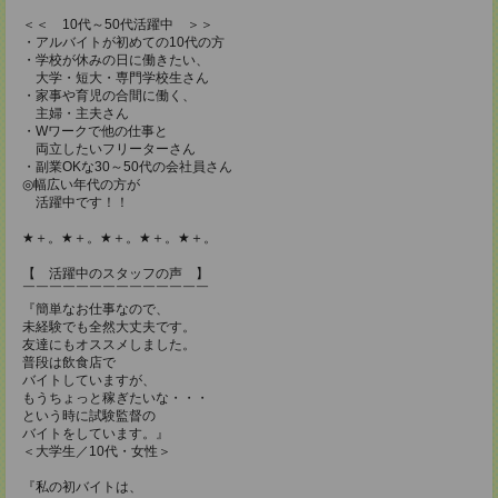
＜＜ 10代～50代活躍中 ＞＞
・アルバイトが初めての10代の方
・学校が休みの日に働きたい、
大学・短大・専門学校生さん
・家事や育児の合間に働く、
主婦・主夫さん
・Wワークで他の仕事と
両立したいフリーターさん
・副業OKな30～50代の会社員さん
◎幅広い年代の方が
活躍中です！！
★＋。★＋。★＋。★＋。★＋。
【 活躍中のスタッフの声 】
￣￣￣￣￣￣￣￣￣￣￣￣￣￣
『簡単なお仕事なので、
未経験でも全然大丈夫です。
友達にもオススメしました。
普段は飲食店で
バイトしていますが、
もうちょっと稼ぎたいな・・・
という時に試験監督の
バイトをしています。』
＜大学生／10代・女性＞
『私の初バイトは、