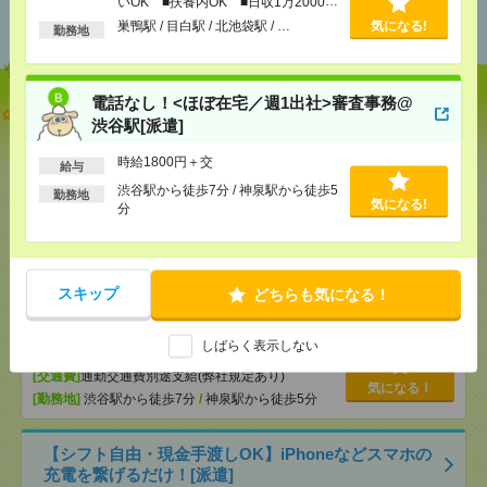
いOK ■扶養内OK ■日収1万2000円
おすすめ
以上
巣鴨駅 / 目白駅 / 北池袋駅 / …
気になる!
勤務地
電話なし！<ほぼ在宅／週1出社>審査事務@
【オープニング募集】おばあちゃんのお散歩付き添
渋谷駅[派遣]
いも仕事の1つ[派遣]
時給1800円＋交
給与
[給 与]
無資格未経験：時給1500円～ ■週払い
渋谷駅から徒歩7分 / 神泉駅から徒歩5
OK ■扶養内OK ■日収1万2000円以上
勤務地
気になる!
分
[交通費]
交通費全額支給
気になる！
[勤務地]
巣鴨駅
/
目白駅
/
北池袋駅
/
…
電話なし！<ほぼ在宅／週1出社>審査事務@渋谷駅
スキップ
どちらも気になる！
[派遣]
しばらく表示しない
[給 与]
時給1800円＋交
[交通費]
通勤交通費別途支給(弊社規定あり)
気になる！
[勤務地]
渋谷駅から徒歩7分
/
神泉駅から徒歩5分
【シフト自由・現金手渡しOK】iPhoneなどスマホの
充電を繋げるだけ！[派遣]