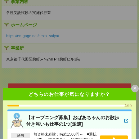
事業内容
各種受託試験の実施代行業
ホームページ
https://en-gage.net/nexa_saiyo/
事業所
東京都千代田区麹町5-7-2MFPR麹町ビル3階
×
応募ページへ
どちらのお仕事が気になりますか？
1
/10
気になる！
【オープニング募集】おばあちゃんのお散歩
付き添いも仕事の1つ[派遣]
無資格未経験：時給1500円～ ■週払
給与
あなたの閲覧履歴からの