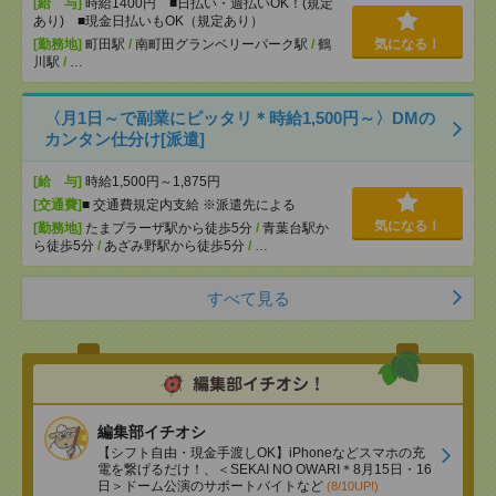
[給 与]
時給1400円 ■日払い・週払いOK！(規定
あり) ■現金日払いもOK（規定あり）
[勤務地]
町田駅
/
南町田グランベリーパーク駅
/
鶴
気になる！
川駅
/
…
〈月1日～で副業にピッタリ＊時給1,500円～〉DMの
カンタン仕分け[派遣]
[給 与]
時給1,500円～1,875円
[交通費]
■ 交通費規定内支給 ※派遣先による
気になる！
[勤務地]
たまプラーザ駅から徒歩5分
/
青葉台駅か
ら徒歩5分
/
あざみ野駅から徒歩5分
/
…
すべて見る
編集部イチオシ
【シフト自由・現金手渡しOK】iPhoneなどスマホの充
電を繋げるだけ！、＜SEKAI NO OWARI＊8月15日・16
日＞ドーム公演のサポートバイトなど
(8/10UP!)