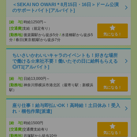
＜SEKAI NO OWARI＊8月15日・16日＞ドーム公演
のサポートバイト[アルバイト]
[給 与]
時給1250円～
[交通費]
支給（規定有り）
気になる！
[勤務地]
後楽園駅から徒歩5分
/
水道橋駅から徒歩5
分
/
春日(東京都)駅から徒歩7分
ちいさいかわいいキャラのイベントも！好きな場所
で働ける☆来社不要！働いたその日に給料もらえる
◎/T1[アルバイト]
[給 与]
日給13,000円～
[勤務地]
神奈川県横浜市港北区（最寄り駅：新横浜
気になる！
駅）
座り仕事！給与即払いOK！高時給！土日休み！受入
れ・梱包作業[派遣]
[給 与]
時給1500円
[交通費]
交通費支給有り
気になる！
[勤務地]
谷塚駅から徒歩10分