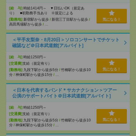
[給 与]
時給1414円～ ▼日払いOK（規定あ
り） ■初勤務手当あり ※規定による
[勤務地]
新宿駅から徒歩
/
新宿三丁目駅から徒歩
/
気になる！
高田馬場駅から徒歩
/
…
＜平手友梨奈・8月20日＞ソロコンサートでチケット
確認など＠日本武道館[アルバイト]
[給 与]
時給1250円～
[交通費]
支給（規定有り）
気になる！
[勤務地]
九段下駅から徒歩5分
/
竹橋駅から徒歩10
分
/
神保町駅から徒歩15分
/
…
＜日本を代表するバンド＊サカナクション＞ツアー
公演のサポートバイト＠日本武道館[アルバイト]
[給 与]
時給1250円～
[交通費]
支給（規定有り）
気になる！
[勤務地]
九段下駅から徒歩5分
/
竹橋駅から徒歩10
分
/
神保町駅から徒歩15分
/
…