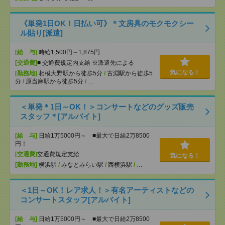
《単発1日OK！日払い可》＊文房具のモクモクシー
ル貼り[派遣]
[給 与]
時給1,500円～1,875円
[交通費]
■ 交通費規定内支給 ※派遣先による
気になる！
[勤務地]
相模大野駅から徒歩5分
/
古淵駅から徒歩5
分
/
原当麻駅から徒歩5分
/
…
＜単発＊1日～OK！＞コンサートなどのグッズ販売
スタッフ＊[アルバイト]
[給 与]
日給1万5000円～ ■最大で日給2万8500
円！
[交通費]
交通費規定支給
気になる！
[勤務地]
横浜駅
/
みなとみらい駅
/
西横浜駅
/
…
＜1日～OK！レア求人！＞有名アーティストなどの
コンサートスタッフ[アルバイト]
[給 与]
日給1万5000円～ ■最大で日給2万8500