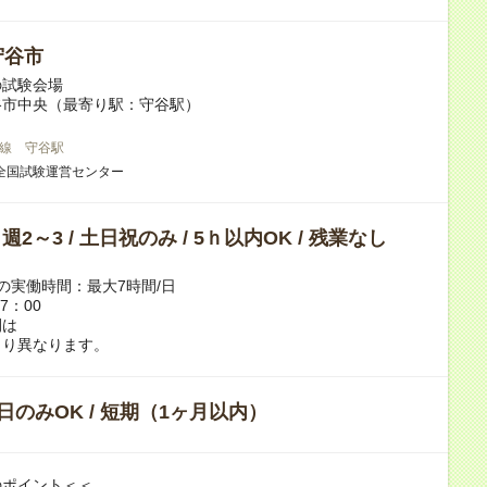
守谷市
の試験会場
谷市中央（最寄り駅：守谷駅）
線 守谷駅
全国試験運営センター
/ 週2～3 / 土日祝のみ / 5ｈ以内OK / 残業なし
の実働時間：最大7時間/日
7：00
間は
り異なります。
日のみOK / 短期（1ヶ月以内）
のポイント＜＜