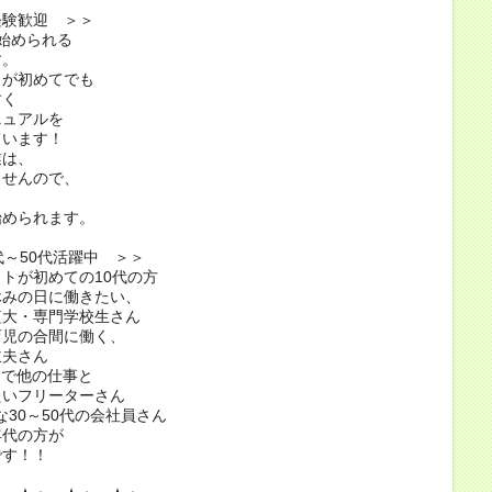
経験歓迎 ＞＞
始められる
す。
トが初めてでも
すく
ニュアルを
ています！
業は、
ませんので、
も
始められます。
代～50代活躍中 ＞＞
トが初めての10代の方
休みの日に働きたい、
大・専門学校生さん
育児の合間に働く、
夫さん
クで他の仕事と
いフリーターさん
な30～50代の会社員さん
年代の方が
す！！