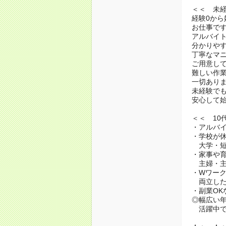
＜＜ 未
経験0から
お仕事で
アルバイ
分かりや
丁寧なマ
ご用意し
難しい作
一切あり
未経験で
安心して
＜＜ 10
・アルバイ
・学校が
大学・短
・家事や
主婦・主
・Wワー
両立した
・副業OK
◎幅広い
活躍中で