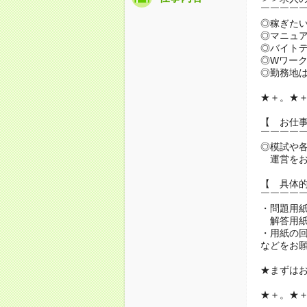
￣￣￣￣
◎稼ぎた
◎マニュ
◎バイト
◎Wワーク
◎勤務地
★＋。★
【 お仕
￣￣￣￣
◎模試や
運営をお
【 具体
￣￣￣￣
・問題用
解答用紙
・用紙の
などをお
★まずは
★＋。★