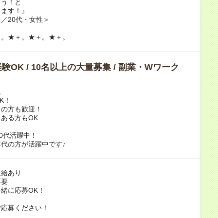
ろう！と
ります！』
／20代・女性＞
＋。★＋。★＋。★＋。
験OK / 10名以上の大量募集 / 副業・Wワーク
上
K！
トの方も歓迎！
ある方もOK
50代活躍中！
代の方が活躍中です♪
支給あり
不要
緒に応募OK！
ご応募ください！