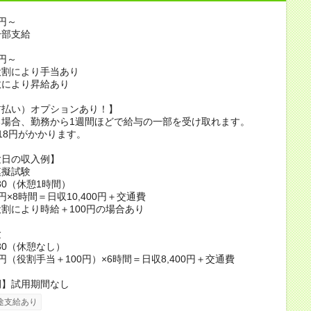
0円～
一部支給
0円～
役割により手当あり
数により昇給あり
前払い）オプションあり！】
る場合、勤務から1週間ほどで給与の一部を受け取れます。
18円がかかります。
験日の収入例】
模擬試験
7:30（休憩1時間）
0円×8時間＝日収10,400円＋交通費
割により時給＋100円の場合あり
験
3:30（休憩なし）
0円（役割手当＋100円）×6時間＝日収8,400円＋交通費
間】試用期間なし
途支給あり