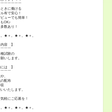
￣￣￣￣￣￣￣
いときに働ける
アル有で安心！
デビューでも簡単！
もOK♪
は多数あり！
＋。★＋。★＋。★＋。
事内容 】
￣￣￣￣
各種試験の
願いします。
的には 】
￣￣￣￣
紙や、
の配布
回収
願いいたします。
お気軽にご応募を！
＋。★＋。★＋。★＋。