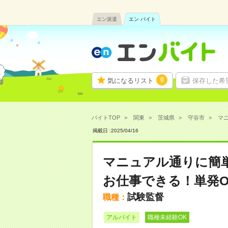
エン派遣
エン バイト
0
気になるリスト
保存した希
バイトTOP
関東
茨城県
守谷市
マニ
掲載日 :
2025
/
04
/
16
マニュアル通りに簡単
お仕事できる！単発O
試験監督
職種：
アルバイト
職種未経験OK