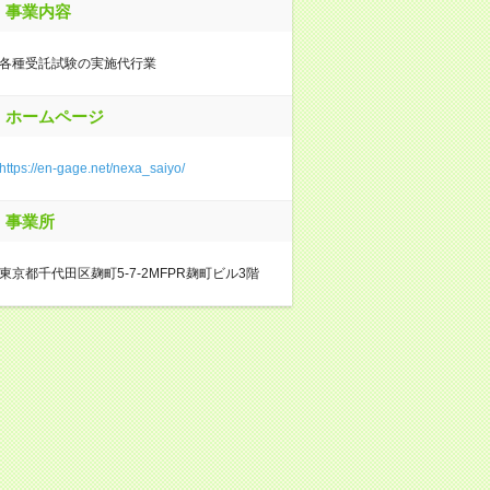
事業内容
各種受託試験の実施代行業
ホームページ
https://en-gage.net/nexa_saiyo/
事業所
東京都千代田区麹町5-7-2MFPR麹町ビル3階