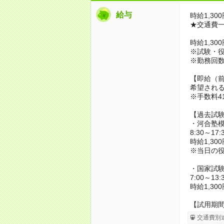
給与
時給1,30
★交通費
時給1,30
※試験・
※勤務回
【即給（
希望され
※手数料4
【過去試
・河合塾
8:30～1
時給1,30
※当日の役
・国家試
7:00～1
時給1,30
【試用期
交通費別