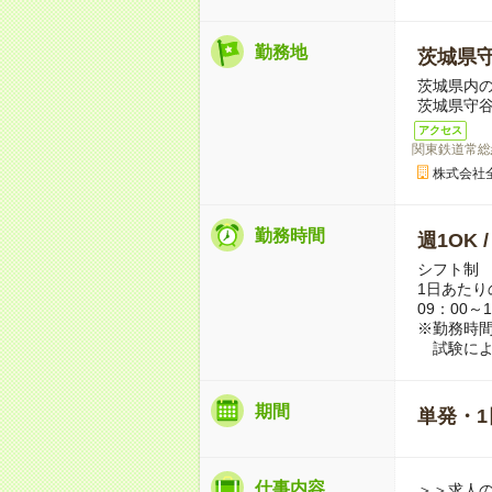
勤務地
茨城県
茨城県内
茨城県守
アクセス
関東鉄道常総
株式会社
勤務時間
週1OK 
シフト制
1日あたり
09：00～1
※勤務時
試験によ
期間
単発・1
仕事内容
＞＞求人