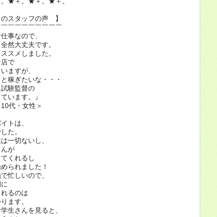
＋。★＋。★＋。★＋。
中のスタッフの声 】
￣￣￣￣￣￣￣￣￣￣
お仕事なので、
も全然大丈夫です。
オススメしました。
食店で
ていますが、
っと稼ぎたいな・・・
に試験監督の
しています。』
10代・女性＞
バイトは、
でした。
業は一切ないし、
さんが
えてくれるし
始められました！
強で忙しいので、
間に
られるのは
かります。
む学生さんを見ると、