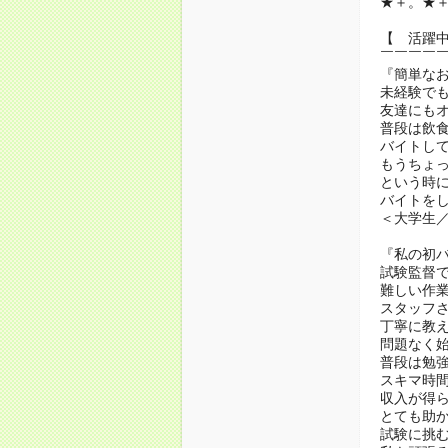
★＋。★
【 活躍
￣￣￣￣
『簡単な
未経験で
友達にも
普段は飲
バイトし
もうちょ
という時
バイトを
＜大学生／
『私の初
試験監督
難しい作
スタッフ
丁寧に教
問題なく
普段は勉
スキマ時
収入が得
とても助
試験に挑