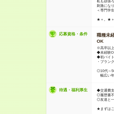
私も頑張
刺激にな
＜専門学生
★＋。★
応募資格・条件
職種未経
OK
※高卒以
◆未経験O
◆初バイ
・ブランク
◎10代～
幅広い年
待遇・福利厚生
◆交通費
◎履歴書
◎友達と一
★まずは